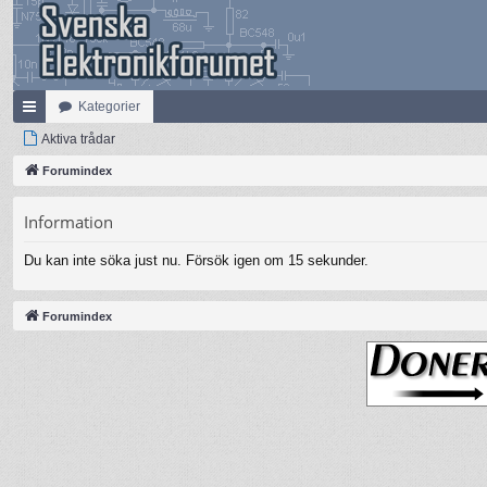
Kategorier
na
Aktiva trådar
bb
Forumindex
lä
Information
nk
Du kan inte söka just nu. Försök igen om 15 sekunder.
ar
Forumindex