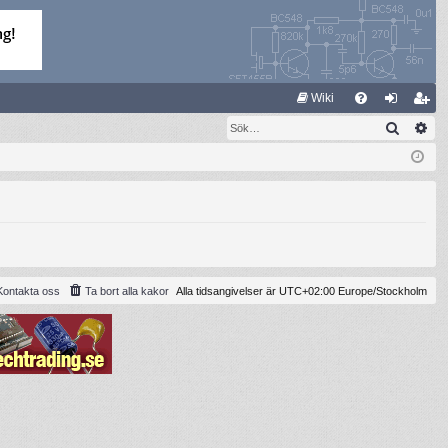
S
Wiki
Sök
Av
FA
og
li
Q
ga
m
in
ed
le
m
Kontakta oss
Ta bort alla kakor
Alla tidsangivelser är UTC+02:00 Europe/Stockholm