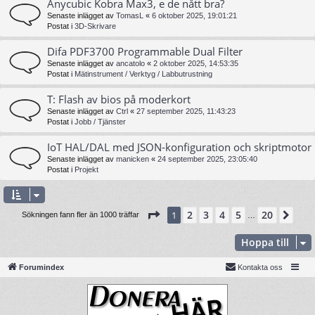
Anycubic Kobra Max3, e de nått bra?
Senaste inlägget av
TomasL
«
6 oktober 2025, 19:01:21
Postat i
3D-Skrivare
Difa PDF3700 Programmable Dual Filter
Senaste inlägget av
ancatolo
«
2 oktober 2025, 14:53:35
Postat i
Mätinstrument / Verktyg / Labbutrustning
T: Flash av bios på moderkort
Senaste inlägget av
Ctrl
«
27 september 2025, 11:43:23
Postat i
Jobb / Tjänster
IoT HAL/DAL med JSON-konfiguration och skriptmotor
Senaste inlägget av
manicken
«
24 september 2025, 23:05:40
Postat i
Projekt
Sida
1
av
20
2
3
4
5
20
1
Näs
Sökningen fann fler än 1000 träffar
…
Hoppa till
Forumindex
Kontakta oss