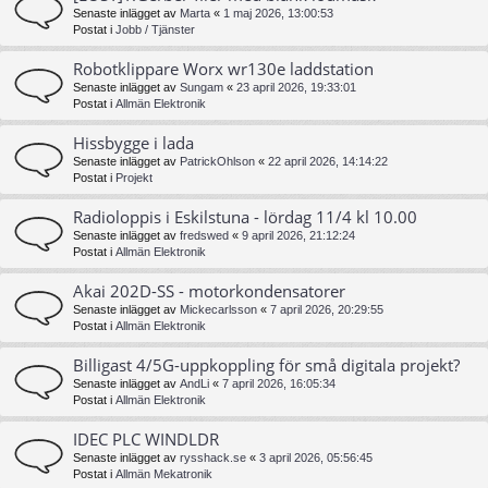
Senaste inlägget av
Marta
«
1 maj 2026, 13:00:53
Postat i
Jobb / Tjänster
Robotklippare Worx wr130e laddstation
Senaste inlägget av
Sungam
«
23 april 2026, 19:33:01
Postat i
Allmän Elektronik
Hissbygge i lada
Senaste inlägget av
PatrickOhlson
«
22 april 2026, 14:14:22
Postat i
Projekt
Radioloppis i Eskilstuna - lördag 11/4 kl 10.00
Senaste inlägget av
fredswed
«
9 april 2026, 21:12:24
Postat i
Allmän Elektronik
Akai 202D-SS - motorkondensatorer
Senaste inlägget av
Mickecarlsson
«
7 april 2026, 20:29:55
Postat i
Allmän Elektronik
Billigast 4/5G-uppkoppling för små digitala projekt?
Senaste inlägget av
AndLi
«
7 april 2026, 16:05:34
Postat i
Allmän Elektronik
IDEC PLC WINDLDR
Senaste inlägget av
rysshack.se
«
3 april 2026, 05:56:45
Postat i
Allmän Mekatronik