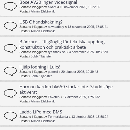
Bose AV20 ingen videosignal
Senaste inlägget av
awant
«
16 november 2025, 19:22:36
Postat i
Allmän Elektronik
USB C handskakning?
Senaste inlägget av
newbadboy
«
13 november 2025, 17:05:41
Postat i
Allmän Elektronik
Blänkare – Tillgänglig för tekniska uppdrag,
konstruktion och praktiskt arbete
Senaste inlägget av
rysshack.se
«
4 november 2025, 18:36:20
Postat i
Jobb / Tjänster
Hjälp lödning i Luleå
Senaste inlägget av
gommil
«
20 oktober 2025, 19:39:43
Postat i
Jobb / Tjänster
Harman kardon hk650 startar inte. Skyddsläge
aktiverat
Senaste inlägget av
Enveten
«
17 oktober 2025, 12:50:32
Postat i
Allmän Elektronik
Ladda LiPo med BMS
Senaste inlägget av
FormerMazda
«
13 oktober 2025, 15:50:24
Postat i
Allmän Elektronik