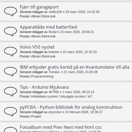
Fjärr till garageport
Senaste inlägget av
steffo100
«
29 mars 2026, 14:32:49
Postat i
Allmän Elektronik
Apparatlåda med batterifack
Senaste inlägget av
RoAd
«
23 mars 2026, 18:06:21
Postat i
Allmän Elektronik
Volvo V50 nyckel
Senaste inlägget av
bobobo
«
22 mars 2026, 22:32:10
Postat i
Allmän Elektronik
IBM erbjuder gratis körtid på en Kvantumdator till alla
Senaste inlägget av
TomasL
«
21 mars 2026, 21:00:28
Postat i
Programmering
Tips - Arduino Mjukvara
Senaste inlägget av
4kTRB
«
1 mars 2026, 09:15:13
Postat i
Inbäddade system / Inbyggda system / IoT
pyPCBA - Python-bibliotek för analog konstruktion
Senaste inlägget av
psynoise
«
21 februari 2026, 16:36:27
Postat i
Projekt
Fotoalbum med Prev Next med html css