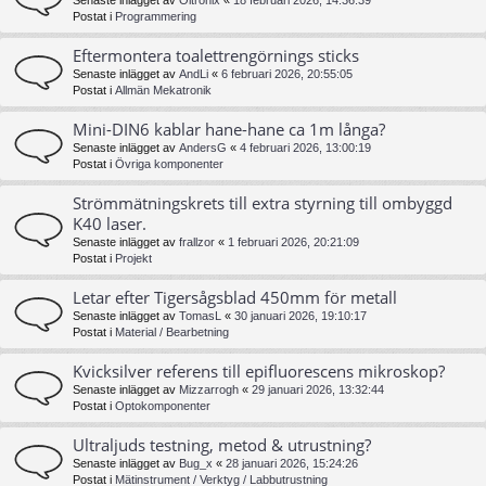
Senaste inlägget av
Oltronix
«
18 februari 2026, 14:36:39
Postat i
Programmering
Eftermontera toalettrengörnings sticks
Senaste inlägget av
AndLi
«
6 februari 2026, 20:55:05
Postat i
Allmän Mekatronik
Mini-DIN6 kablar hane-hane ca 1m långa?
Senaste inlägget av
AndersG
«
4 februari 2026, 13:00:19
Postat i
Övriga komponenter
Strömmätningskrets till extra styrning till ombyggd
K40 laser.
Senaste inlägget av
frallzor
«
1 februari 2026, 20:21:09
Postat i
Projekt
Letar efter Tigersågsblad 450mm för metall
Senaste inlägget av
TomasL
«
30 januari 2026, 19:10:17
Postat i
Material / Bearbetning
Kvicksilver referens till epifluorescens mikroskop?
Senaste inlägget av
Mizzarrogh
«
29 januari 2026, 13:32:44
Postat i
Optokomponenter
Ultraljuds testning, metod & utrustning?
Senaste inlägget av
Bug_x
«
28 januari 2026, 15:24:26
Postat i
Mätinstrument / Verktyg / Labbutrustning