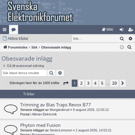
Wiki
Sök
na
Aktiva trådar
at
og
li
S
bb
Forumindex
eg
Sök
Obesvarade inlägg
ga
m
ö
Obesvarade inlägg
lä
ori
in
ed
k
nk
er
le
Gå till avancerad sökning
Sök
Avancerad sökning
ar
m
Sida
1
av
20
2
3
4
5
20
1
Näs
Sökningen fann fler än 1000 träffar
…
Trådar
Trimning av Bias Traps Revox B77
Senaste inlägget av
Mungärderud
«
9 augusti 2026, 12:03:12
Postat i
Allmän Elektronik
Phyton med Fusion
Senaste inlägget av
SeniorLemuren
«
2 augusti 2026, 14:53:21
Postat i
Programmering