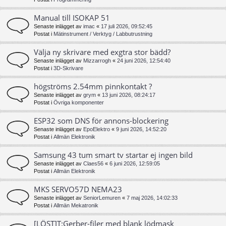
Manual till ISOKAP 51
Senaste inlägget av
imac
«
17 juli 2026, 09:52:45
Postat i
Mätinstrument / Verktyg / Labbutrustning
Välja ny skrivare med exgtra stor bädd?
Senaste inlägget av
Mizzarrogh
«
24 juni 2026, 12:54:40
Postat i
3D-Skrivare
högströms 2.54mm pinnkontakt ?
Senaste inlägget av
grym
«
13 juni 2026, 08:24:17
Postat i
Övriga komponenter
ESP32 som DNS för annons-blockering
Senaste inlägget av
EpoElektro
«
9 juni 2026, 14:52:20
Postat i
Allmän Elektronik
Samsung 43 tum smart tv startar ej ingen bild
Senaste inlägget av
Claes56
«
6 juni 2026, 12:59:05
Postat i
Allmän Elektronik
MKS SERVO57D NEMA23
Senaste inlägget av
SeniorLemuren
«
7 maj 2026, 14:02:33
Postat i
Allmän Mekatronik
[LÖST]T:Gerber-filer med blank lödmask