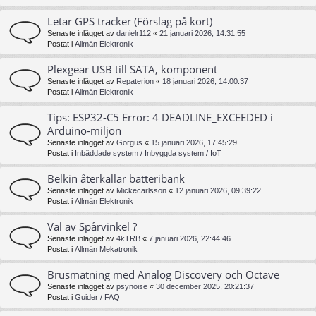
Letar GPS tracker (Förslag på kort)
Senaste inlägget av
danielr112
«
21 januari 2026, 14:31:55
Postat i
Allmän Elektronik
Plexgear USB till SATA, komponent
Senaste inlägget av
Repaterion
«
18 januari 2026, 14:00:37
Postat i
Allmän Elektronik
Tips: ESP32-C5 Error: 4 DEADLINE_EXCEEDED i
Arduino-miljön
Senaste inlägget av
Gorgus
«
15 januari 2026, 17:45:29
Postat i
Inbäddade system / Inbyggda system / IoT
Belkin återkallar batteribank
Senaste inlägget av
Mickecarlsson
«
12 januari 2026, 09:39:22
Postat i
Allmän Elektronik
Val av Spårvinkel ?
Senaste inlägget av
4kTRB
«
7 januari 2026, 22:44:46
Postat i
Allmän Mekatronik
Brusmätning med Analog Discovery och Octave
Senaste inlägget av
psynoise
«
30 december 2025, 20:21:37
Postat i
Guider / FAQ