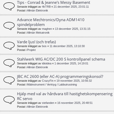
Tips - Conrad & Jeanne's Messy Basement
Senaste inlägget av
4kTRB
«
21 december 2025, 23:01:11
Postat i
Allmän Elektronik
Advance Mechtronics/Dyna ADM1410
spindelproblem
Senaste inlägget av
maghen
«
13 december 2025, 13:31:15
Postat i
Allmän Mekatronik
Varde ljus! (och trefas)
Senaste inlägget av
bos
«
11 december 2025, 13:10:30
Postat i
Projekt
Stahlwerk WIG AC/DC 200 S kontrollpanel schema
Senaste inlägget av
idiotdea
«
1 december 2025, 14:19:01
Postat i
Allmän Elektronik
JBC AC 2600 (eller AC-A) programmeringskonsol?
Senaste inlägget av
CrazyFin
«
19 november 2025, 10:56:32
Postat i
Mätinstrument / Verktyg / Labbutrustning
Hjälp med val av hårdvara till hastighetskompensering
RC servo
Senaste inlägget av
stefanden
«
16 november 2025, 20:48:51
Postat i
Allmän Elektronik