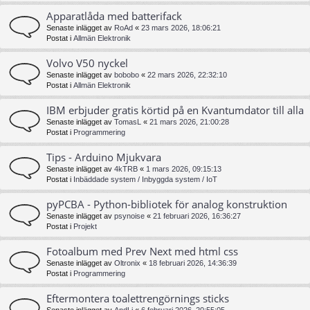
Apparatlåda med batterifack
Senaste inlägget av
RoAd
«
23 mars 2026, 18:06:21
Postat i
Allmän Elektronik
Volvo V50 nyckel
Senaste inlägget av
bobobo
«
22 mars 2026, 22:32:10
Postat i
Allmän Elektronik
IBM erbjuder gratis körtid på en Kvantumdator till alla
Senaste inlägget av
TomasL
«
21 mars 2026, 21:00:28
Postat i
Programmering
Tips - Arduino Mjukvara
Senaste inlägget av
4kTRB
«
1 mars 2026, 09:15:13
Postat i
Inbäddade system / Inbyggda system / IoT
pyPCBA - Python-bibliotek för analog konstruktion
Senaste inlägget av
psynoise
«
21 februari 2026, 16:36:27
Postat i
Projekt
Fotoalbum med Prev Next med html css
Senaste inlägget av
Oltronix
«
18 februari 2026, 14:36:39
Postat i
Programmering
Eftermontera toalettrengörnings sticks