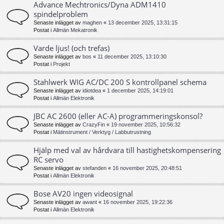
Advance Mechtronics/Dyna ADM1410
spindelproblem
Senaste inlägget av
maghen
«
13 december 2025, 13:31:15
Postat i
Allmän Mekatronik
Varde ljus! (och trefas)
Senaste inlägget av
bos
«
11 december 2025, 13:10:30
Postat i
Projekt
Stahlwerk WIG AC/DC 200 S kontrollpanel schema
Senaste inlägget av
idiotdea
«
1 december 2025, 14:19:01
Postat i
Allmän Elektronik
JBC AC 2600 (eller AC-A) programmeringskonsol?
Senaste inlägget av
CrazyFin
«
19 november 2025, 10:56:32
Postat i
Mätinstrument / Verktyg / Labbutrustning
Hjälp med val av hårdvara till hastighetskompensering
RC servo
Senaste inlägget av
stefanden
«
16 november 2025, 20:48:51
Postat i
Allmän Elektronik
Bose AV20 ingen videosignal
Senaste inlägget av
awant
«
16 november 2025, 19:22:36
Postat i
Allmän Elektronik