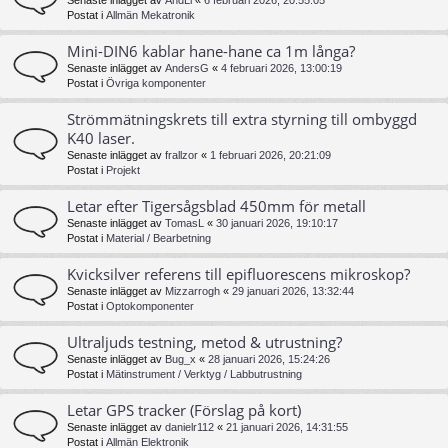
Senaste inlägget av
AndLi
«
6 februari 2026, 20:55:05
Postat i
Allmän Mekatronik
Mini-DIN6 kablar hane-hane ca 1m långa?
Senaste inlägget av
AndersG
«
4 februari 2026, 13:00:19
Postat i
Övriga komponenter
Strömmätningskrets till extra styrning till ombyggd
K40 laser.
Senaste inlägget av
frallzor
«
1 februari 2026, 20:21:09
Postat i
Projekt
Letar efter Tigersågsblad 450mm för metall
Senaste inlägget av
TomasL
«
30 januari 2026, 19:10:17
Postat i
Material / Bearbetning
Kvicksilver referens till epifluorescens mikroskop?
Senaste inlägget av
Mizzarrogh
«
29 januari 2026, 13:32:44
Postat i
Optokomponenter
Ultraljuds testning, metod & utrustning?
Senaste inlägget av
Bug_x
«
28 januari 2026, 15:24:26
Postat i
Mätinstrument / Verktyg / Labbutrustning
Letar GPS tracker (Förslag på kort)
Senaste inlägget av
danielr112
«
21 januari 2026, 14:31:55
Postat i
Allmän Elektronik