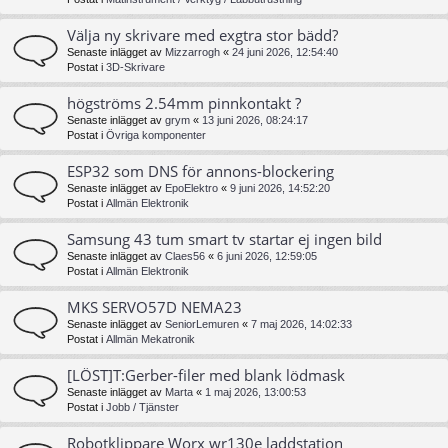
Välja ny skrivare med exgtra stor bädd?
Senaste inlägget av
Mizzarrogh
«
24 juni 2026, 12:54:40
Postat i
3D-Skrivare
högströms 2.54mm pinnkontakt ?
Senaste inlägget av
grym
«
13 juni 2026, 08:24:17
Postat i
Övriga komponenter
ESP32 som DNS för annons-blockering
Senaste inlägget av
EpoElektro
«
9 juni 2026, 14:52:20
Postat i
Allmän Elektronik
Samsung 43 tum smart tv startar ej ingen bild
Senaste inlägget av
Claes56
«
6 juni 2026, 12:59:05
Postat i
Allmän Elektronik
MKS SERVO57D NEMA23
Senaste inlägget av
SeniorLemuren
«
7 maj 2026, 14:02:33
Postat i
Allmän Mekatronik
[LÖST]T:Gerber-filer med blank lödmask
Senaste inlägget av
Marta
«
1 maj 2026, 13:00:53
Postat i
Jobb / Tjänster
Robotklippare Worx wr130e laddstation