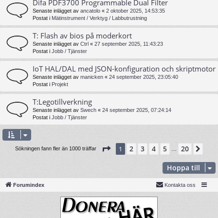
Difa PDF3700 Programmable Dual Filter
Senaste inlägget av
ancatolo
«
2 oktober 2025, 14:53:35
Postat i
Mätinstrument / Verktyg / Labbutrustning
T: Flash av bios på moderkort
Senaste inlägget av
Ctrl
«
27 september 2025, 11:43:23
Postat i
Jobb / Tjänster
IoT HAL/DAL med JSON-konfiguration och skriptmotor
Senaste inlägget av
manicken
«
24 september 2025, 23:05:40
Postat i
Projekt
T:Legotillverkning
Senaste inlägget av
Swech
«
24 september 2025, 07:24:14
Postat i
Jobb / Tjänster
Sida
1
av
20
2
3
4
5
20
1
Näs
Sökningen fann fler än 1000 träffar
…
Hoppa till
Forumindex
Kontakta oss