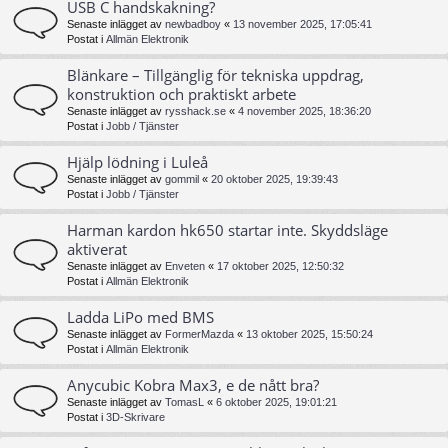
USB C handskakning?
Senaste inlägget av
newbadboy
«
13 november 2025, 17:05:41
Postat i
Allmän Elektronik
Blänkare – Tillgänglig för tekniska uppdrag,
konstruktion och praktiskt arbete
Senaste inlägget av
rysshack.se
«
4 november 2025, 18:36:20
Postat i
Jobb / Tjänster
Hjälp lödning i Luleå
Senaste inlägget av
gommil
«
20 oktober 2025, 19:39:43
Postat i
Jobb / Tjänster
Harman kardon hk650 startar inte. Skyddsläge
aktiverat
Senaste inlägget av
Enveten
«
17 oktober 2025, 12:50:32
Postat i
Allmän Elektronik
Ladda LiPo med BMS
Senaste inlägget av
FormerMazda
«
13 oktober 2025, 15:50:24
Postat i
Allmän Elektronik
Anycubic Kobra Max3, e de nått bra?
Senaste inlägget av
TomasL
«
6 oktober 2025, 19:01:21
Postat i
3D-Skrivare