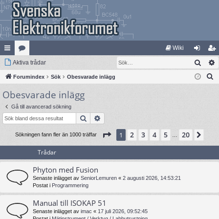
Wiki
Sök
na
Aktiva trådar
at
og
li
S
bb
Forumindex
eg
Sök
Obesvarade inlägg
ga
m
ö
Obesvarade inlägg
lä
ori
in
ed
k
nk
er
le
Gå till avancerad sökning
Sök
Avancerad sökning
ar
m
Sida
1
av
20
2
3
4
5
20
1
Näs
Sökningen fann fler än 1000 träffar
…
Trådar
Phyton med Fusion
Senaste inlägget av
SeniorLemuren
«
2 augusti 2026, 14:53:21
Postat i
Programmering
Manual till ISOKAP 51
Senaste inlägget av
imac
«
17 juli 2026, 09:52:45
Postat i
Mätinstrument / Verktyg / Labbutrustning