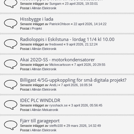
Senaste inlägget av
Sungam
«
23 april 2026, 19:33:01
Postat i
Allmän Elektronik
Hissbygge i lada
Senaste inlägget av
PatrickOhlson
«
22 april 2026, 14:14:22
Postat i
Projekt
Radioloppis i Eskilstuna - lördag 11/4 kl 10.00
Senaste inlägget av
fredswed
«
9 april 2026, 21:12:24
Postat i
Allmän Elektronik
Akai 202D-SS - motorkondensatorer
Senaste inlägget av
Mickecarlsson
«
7 april 2026, 20:29:55
Postat i
Allmän Elektronik
Billigast 4/5G-uppkoppling för små digitala projekt?
Senaste inlägget av
AndLi
«
7 april 2026, 16:05:34
Postat i
Allmän Elektronik
IDEC PLC WINDLDR
Senaste inlägget av
rysshack.se
«
3 april 2026, 05:56:45
Postat i
Allmän Mekatronik
Fjärr till garageport
Senaste inlägget av
steffo100
«
29 mars 2026, 14:32:49
Postat i
Allmän Elektronik