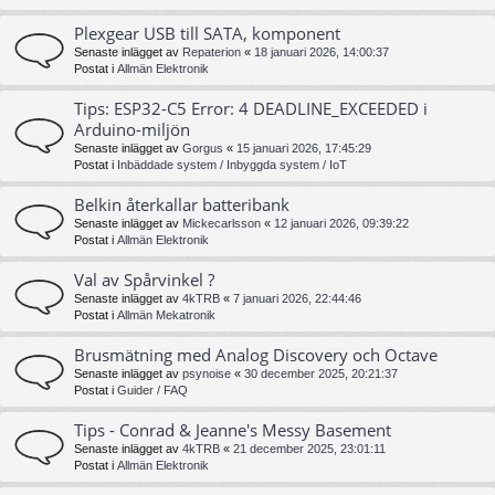
Plexgear USB till SATA, komponent
Senaste inlägget av
Repaterion
«
18 januari 2026, 14:00:37
Postat i
Allmän Elektronik
Tips: ESP32-C5 Error: 4 DEADLINE_EXCEEDED i
Arduino-miljön
Senaste inlägget av
Gorgus
«
15 januari 2026, 17:45:29
Postat i
Inbäddade system / Inbyggda system / IoT
Belkin återkallar batteribank
Senaste inlägget av
Mickecarlsson
«
12 januari 2026, 09:39:22
Postat i
Allmän Elektronik
Val av Spårvinkel ?
Senaste inlägget av
4kTRB
«
7 januari 2026, 22:44:46
Postat i
Allmän Mekatronik
Brusmätning med Analog Discovery och Octave
Senaste inlägget av
psynoise
«
30 december 2025, 20:21:37
Postat i
Guider / FAQ
Tips - Conrad & Jeanne's Messy Basement
Senaste inlägget av
4kTRB
«
21 december 2025, 23:01:11
Postat i
Allmän Elektronik