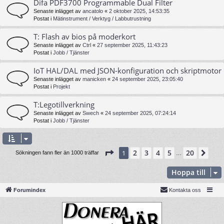
Difa PDF3700 Programmable Dual Filter
Senaste inlägget av
ancatolo
«
2 oktober 2025, 14:53:35
Postat i
Mätinstrument / Verktyg / Labbutrustning
T: Flash av bios på moderkort
Senaste inlägget av
Ctrl
«
27 september 2025, 11:43:23
Postat i
Jobb / Tjänster
IoT HAL/DAL med JSON-konfiguration och skriptmotor
Senaste inlägget av
manicken
«
24 september 2025, 23:05:40
Postat i
Projekt
T:Legotillverkning
Senaste inlägget av
Swech
«
24 september 2025, 07:24:14
Postat i
Jobb / Tjänster
Sida
1
av
20
2
3
4
5
20
1
Näs
Sökningen fann fler än 1000 träffar
…
Hoppa till
Forumindex
Kontakta oss