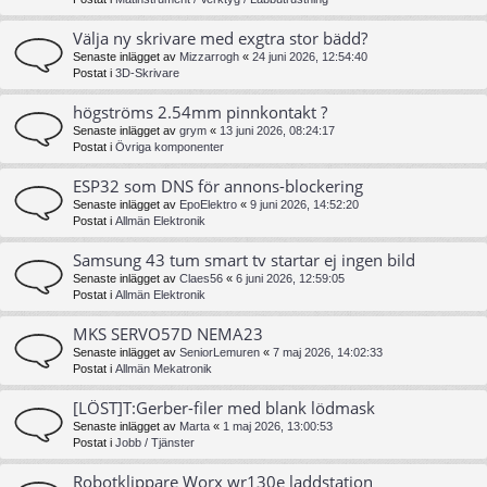
Välja ny skrivare med exgtra stor bädd?
Senaste inlägget av
Mizzarrogh
«
24 juni 2026, 12:54:40
Postat i
3D-Skrivare
högströms 2.54mm pinnkontakt ?
Senaste inlägget av
grym
«
13 juni 2026, 08:24:17
Postat i
Övriga komponenter
ESP32 som DNS för annons-blockering
Senaste inlägget av
EpoElektro
«
9 juni 2026, 14:52:20
Postat i
Allmän Elektronik
Samsung 43 tum smart tv startar ej ingen bild
Senaste inlägget av
Claes56
«
6 juni 2026, 12:59:05
Postat i
Allmän Elektronik
MKS SERVO57D NEMA23
Senaste inlägget av
SeniorLemuren
«
7 maj 2026, 14:02:33
Postat i
Allmän Mekatronik
[LÖST]T:Gerber-filer med blank lödmask
Senaste inlägget av
Marta
«
1 maj 2026, 13:00:53
Postat i
Jobb / Tjänster
Robotklippare Worx wr130e laddstation