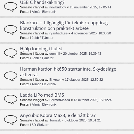
USB C handskakning?
Senaste inlägget av
newbadboy
«
13 november 2025, 17:05:41
Postat i
Allmän Elektronik
Blänkare – Tillgänglig för tekniska uppdrag,
konstruktion och praktiskt arbete
Senaste inlägget av
rysshack.se
«
4 november 2025, 18:36:20
Postat i
Jobb / Tjänster
Hjälp lödning i Luleå
Senaste inlägget av
gommil
«
20 oktober 2025, 19:39:43
Postat i
Jobb / Tjänster
Harman kardon hk650 startar inte. Skyddsläge
aktiverat
Senaste inlägget av
Enveten
«
17 oktober 2025, 12:50:32
Postat i
Allmän Elektronik
Ladda LiPo med BMS
Senaste inlägget av
FormerMazda
«
13 oktober 2025, 15:50:24
Postat i
Allmän Elektronik
Anycubic Kobra Max3, e de nått bra?
Senaste inlägget av
TomasL
«
6 oktober 2025, 19:01:21
Postat i
3D-Skrivare