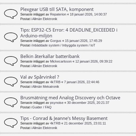
Plexgear USB till SATA, komponent
Senaste inlägget av
Repaterion
«
18 januari 2026, 14:00:37
Postat i
Allmän Elektronik
Tips: ESP32-C5 Error: 4 DEADLINE_EXCEEDED i
Arduino-miljön
Senaste inlägget av
Gorgus
«
15 januari 2026, 17:45:29
Postat i
Inbäddade system / Inbyggda system / IoT
Belkin återkallar batteribank
Senaste inlägget av
Mickecarlsson
«
12 januari 2026, 09:39:22
Postat i
Allmän Elektronik
Val av Spårvinkel ?
Senaste inlägget av
4kTRB
«
7 januari 2026, 22:44:46
Postat i
Allmän Mekatronik
Brusmätning med Analog Discovery och Octave
Senaste inlägget av
psynoise
«
30 december 2025, 20:21:37
Postat i
Guider / FAQ
Tips - Conrad & Jeanne's Messy Basement
Senaste inlägget av
4kTRB
«
21 december 2025, 23:01:11
Postat i
Allmän Elektronik