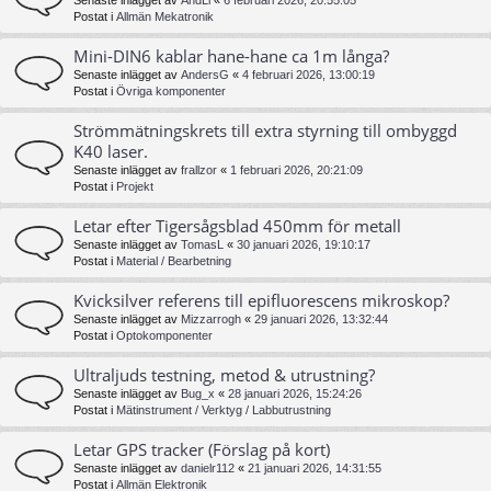
Senaste inlägget av
AndLi
«
6 februari 2026, 20:55:05
Postat i
Allmän Mekatronik
Mini-DIN6 kablar hane-hane ca 1m långa?
Senaste inlägget av
AndersG
«
4 februari 2026, 13:00:19
Postat i
Övriga komponenter
Strömmätningskrets till extra styrning till ombyggd
K40 laser.
Senaste inlägget av
frallzor
«
1 februari 2026, 20:21:09
Postat i
Projekt
Letar efter Tigersågsblad 450mm för metall
Senaste inlägget av
TomasL
«
30 januari 2026, 19:10:17
Postat i
Material / Bearbetning
Kvicksilver referens till epifluorescens mikroskop?
Senaste inlägget av
Mizzarrogh
«
29 januari 2026, 13:32:44
Postat i
Optokomponenter
Ultraljuds testning, metod & utrustning?
Senaste inlägget av
Bug_x
«
28 januari 2026, 15:24:26
Postat i
Mätinstrument / Verktyg / Labbutrustning
Letar GPS tracker (Förslag på kort)
Senaste inlägget av
danielr112
«
21 januari 2026, 14:31:55
Postat i
Allmän Elektronik