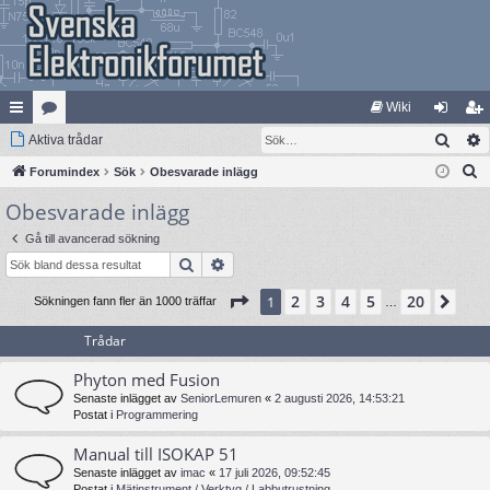
Wiki
Sök
na
Aktiva trådar
at
og
li
S
bb
Forumindex
eg
Sök
Obesvarade inlägg
ga
m
ö
Obesvarade inlägg
lä
ori
in
ed
k
nk
er
le
Gå till avancerad sökning
Sök
Avancerad sökning
ar
m
Sida
1
av
20
2
3
4
5
20
1
Näs
Sökningen fann fler än 1000 träffar
…
Trådar
Phyton med Fusion
Senaste inlägget av
SeniorLemuren
«
2 augusti 2026, 14:53:21
Postat i
Programmering
Manual till ISOKAP 51
Senaste inlägget av
imac
«
17 juli 2026, 09:52:45
Postat i
Mätinstrument / Verktyg / Labbutrustning