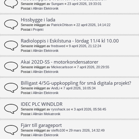
Senaste inlägget av
Sungam
«
23 april 2026, 19:33:01
Postat i
Allmän Elektronik
Hissbygge i lada
Senaste inlägget av
PatrickOhlson
«
22 april 2026, 14:14:22
Postat i
Projekt
Radioloppis i Eskilstuna - lördag 11/4 kl 10.00
Senaste inlägget av
fredswed
«
9 april 2026, 21:12:24
Postat i
Allmän Elektronik
Akai 202D-SS - motorkondensatorer
Senaste inlägget av
Mickecarlsson
«
7 april 2026, 20:29:55
Postat i
Allmän Elektronik
Billigast 4/5G-uppkoppling för små digitala projekt?
Senaste inlägget av
AndLi
«
7 april 2026, 16:05:34
Postat i
Allmän Elektronik
IDEC PLC WINDLDR
Senaste inlägget av
rysshack.se
«
3 april 2026, 05:56:45
Postat i
Allmän Mekatronik
Fjärr till garageport
Senaste inlägget av
steffo100
«
29 mars 2026, 14:32:49
Postat i
Allmän Elektronik