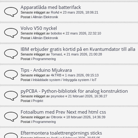
Apparatlåda med batterifack
Senaste inlägget av
RoAd
«
23 mars 2026, 18:06:21
Postat i
Allmän Elektronik
Volvo V50 nyckel
Senaste inlägget av
bobobo
«
22 mars 2026, 22:32:10
Postat i
Allmän Elektronik
IBM erbjuder gratis körtid på en Kvantumdator till alla
Senaste inlägget av
TomasL
«
21 mars 2026, 21:00:28
Postat i
Programmering
Tips - Arduino Mjukvara
Senaste inlägget av
4kTRB
«
1 mars 2026, 09:15:13
Postat i
Inbäddade system / Inbyggda system / IoT
pyPCBA - Python-bibliotek för analog konstruktion
Senaste inlägget av
psynoise
«
21 februari 2026, 16:36:27
Postat i
Projekt
Fotoalbum med Prev Next med html css
Senaste inlägget av
Oltronix
«
18 februari 2026, 14:36:39
Postat i
Programmering
Eftermontera toalettrengörnings sticks