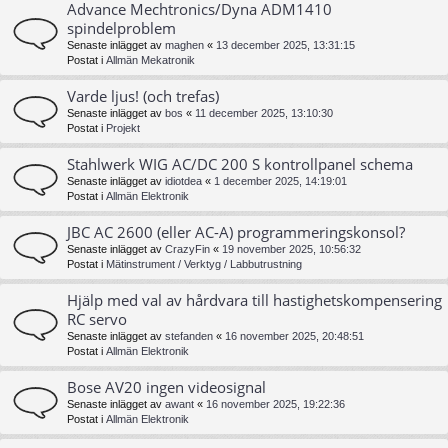
Advance Mechtronics/Dyna ADM1410
spindelproblem
Senaste inlägget av
maghen
«
13 december 2025, 13:31:15
Postat i
Allmän Mekatronik
Varde ljus! (och trefas)
Senaste inlägget av
bos
«
11 december 2025, 13:10:30
Postat i
Projekt
Stahlwerk WIG AC/DC 200 S kontrollpanel schema
Senaste inlägget av
idiotdea
«
1 december 2025, 14:19:01
Postat i
Allmän Elektronik
JBC AC 2600 (eller AC-A) programmeringskonsol?
Senaste inlägget av
CrazyFin
«
19 november 2025, 10:56:32
Postat i
Mätinstrument / Verktyg / Labbutrustning
Hjälp med val av hårdvara till hastighetskompensering
RC servo
Senaste inlägget av
stefanden
«
16 november 2025, 20:48:51
Postat i
Allmän Elektronik
Bose AV20 ingen videosignal
Senaste inlägget av
awant
«
16 november 2025, 19:22:36
Postat i
Allmän Elektronik