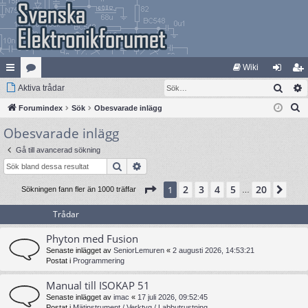
Wiki
Sök
na
Aktiva trådar
at
og
li
S
bb
Forumindex
eg
Sök
Obesvarade inlägg
ga
m
ö
Obesvarade inlägg
lä
ori
in
ed
k
nk
er
le
Gå till avancerad sökning
Sök
Avancerad sökning
ar
m
Sida
1
av
20
2
3
4
5
20
1
Näs
Sökningen fann fler än 1000 träffar
…
Trådar
Phyton med Fusion
Senaste inlägget av
SeniorLemuren
«
2 augusti 2026, 14:53:21
Postat i
Programmering
Manual till ISOKAP 51
Senaste inlägget av
imac
«
17 juli 2026, 09:52:45
Postat i
Mätinstrument / Verktyg / Labbutrustning