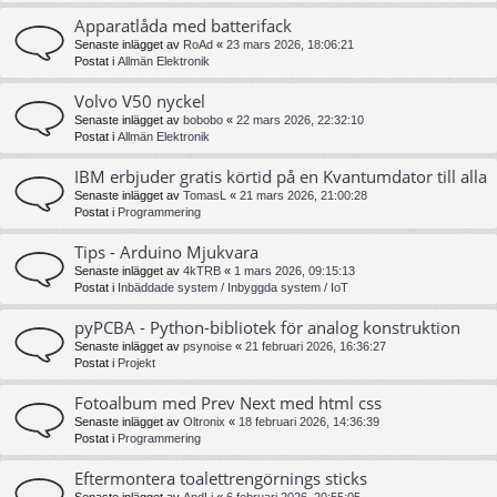
Apparatlåda med batterifack
Senaste inlägget av
RoAd
«
23 mars 2026, 18:06:21
Postat i
Allmän Elektronik
Volvo V50 nyckel
Senaste inlägget av
bobobo
«
22 mars 2026, 22:32:10
Postat i
Allmän Elektronik
IBM erbjuder gratis körtid på en Kvantumdator till alla
Senaste inlägget av
TomasL
«
21 mars 2026, 21:00:28
Postat i
Programmering
Tips - Arduino Mjukvara
Senaste inlägget av
4kTRB
«
1 mars 2026, 09:15:13
Postat i
Inbäddade system / Inbyggda system / IoT
pyPCBA - Python-bibliotek för analog konstruktion
Senaste inlägget av
psynoise
«
21 februari 2026, 16:36:27
Postat i
Projekt
Fotoalbum med Prev Next med html css
Senaste inlägget av
Oltronix
«
18 februari 2026, 14:36:39
Postat i
Programmering
Eftermontera toalettrengörnings sticks