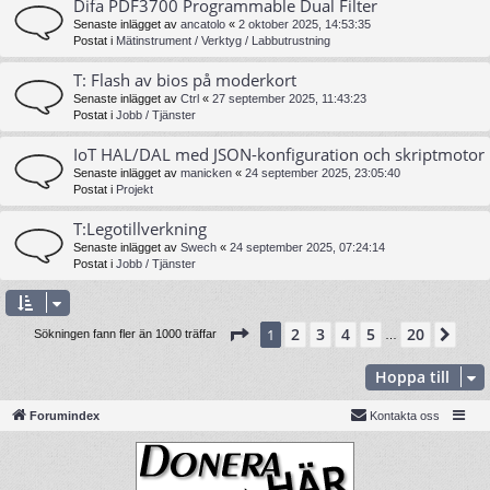
Difa PDF3700 Programmable Dual Filter
Senaste inlägget av
ancatolo
«
2 oktober 2025, 14:53:35
Postat i
Mätinstrument / Verktyg / Labbutrustning
T: Flash av bios på moderkort
Senaste inlägget av
Ctrl
«
27 september 2025, 11:43:23
Postat i
Jobb / Tjänster
IoT HAL/DAL med JSON-konfiguration och skriptmotor
Senaste inlägget av
manicken
«
24 september 2025, 23:05:40
Postat i
Projekt
T:Legotillverkning
Senaste inlägget av
Swech
«
24 september 2025, 07:24:14
Postat i
Jobb / Tjänster
Sida
1
av
20
2
3
4
5
20
1
Näs
Sökningen fann fler än 1000 träffar
…
Hoppa till
Forumindex
Kontakta oss