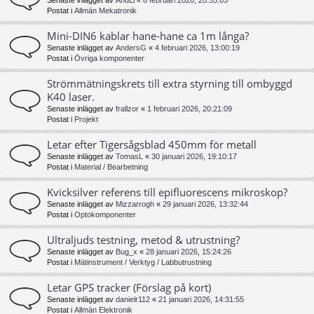
Senaste inlägget av
AndLi
«
6 februari 2026, 20:55:05
Postat i
Allmän Mekatronik
Mini-DIN6 kablar hane-hane ca 1m långa?
Senaste inlägget av
AndersG
«
4 februari 2026, 13:00:19
Postat i
Övriga komponenter
Strömmätningskrets till extra styrning till ombyggd
K40 laser.
Senaste inlägget av
frallzor
«
1 februari 2026, 20:21:09
Postat i
Projekt
Letar efter Tigersågsblad 450mm för metall
Senaste inlägget av
TomasL
«
30 januari 2026, 19:10:17
Postat i
Material / Bearbetning
Kvicksilver referens till epifluorescens mikroskop?
Senaste inlägget av
Mizzarrogh
«
29 januari 2026, 13:32:44
Postat i
Optokomponenter
Ultraljuds testning, metod & utrustning?
Senaste inlägget av
Bug_x
«
28 januari 2026, 15:24:26
Postat i
Mätinstrument / Verktyg / Labbutrustning
Letar GPS tracker (Förslag på kort)
Senaste inlägget av
danielr112
«
21 januari 2026, 14:31:55
Postat i
Allmän Elektronik