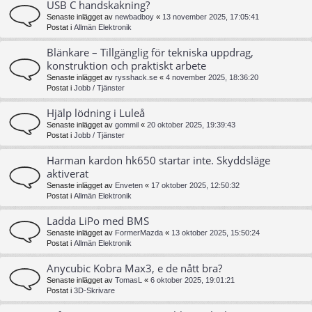
USB C handskakning?
Senaste inlägget av
newbadboy
«
13 november 2025, 17:05:41
Postat i
Allmän Elektronik
Blänkare – Tillgänglig för tekniska uppdrag,
konstruktion och praktiskt arbete
Senaste inlägget av
rysshack.se
«
4 november 2025, 18:36:20
Postat i
Jobb / Tjänster
Hjälp lödning i Luleå
Senaste inlägget av
gommil
«
20 oktober 2025, 19:39:43
Postat i
Jobb / Tjänster
Harman kardon hk650 startar inte. Skyddsläge
aktiverat
Senaste inlägget av
Enveten
«
17 oktober 2025, 12:50:32
Postat i
Allmän Elektronik
Ladda LiPo med BMS
Senaste inlägget av
FormerMazda
«
13 oktober 2025, 15:50:24
Postat i
Allmän Elektronik
Anycubic Kobra Max3, e de nått bra?
Senaste inlägget av
TomasL
«
6 oktober 2025, 19:01:21
Postat i
3D-Skrivare