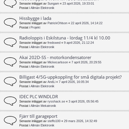
Senaste inlägget av
Sungam
«
23 april 2026, 19:33:01
Postat i
Allmän Elektronik
Hissbygge i lada
Senaste inlägget av
PatrickOhlson
«
22 april 2026, 14:14:22
Postat i
Projekt
Radioloppis i Eskilstuna - lördag 11/4 kl 10.00
Senaste inlägget av
fredswed
«
9 april 2026, 21:12:24
Postat i
Allmän Elektronik
Akai 202D-SS - motorkondensatorer
Senaste inlägget av
Mickecarlsson
«
7 april 2026, 20:29:55
Postat i
Allmän Elektronik
Billigast 4/5G-uppkoppling för små digitala projekt?
Senaste inlägget av
AndLi
«
7 april 2026, 16:05:34
Postat i
Allmän Elektronik
IDEC PLC WINDLDR
Senaste inlägget av
rysshack.se
«
3 april 2026, 05:56:45
Postat i
Allmän Mekatronik
Fjärr till garageport
Senaste inlägget av
steffo100
«
29 mars 2026, 14:32:49
Postat i
Allmän Elektronik