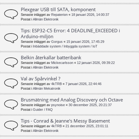
Plexgear USB till SATA, komponent
Senaste inlägget av
Repaterion
«
18 januari 2026, 14:00:37
Postat i
Allmän Elektronik
Tips: ESP32-C5 Error: 4 DEADLINE_EXCEEDED i
Arduino-miljön
Senaste inlägget av
Gorgus
«
15 januari 2026, 17:45:29
Postat i
Inbäddade system / Inbyggda system / IoT
Belkin återkallar batteribank
Senaste inlägget av
Mickecarlsson
«
12 januari 2026, 09:39:22
Postat i
Allmän Elektronik
Val av Spårvinkel ?
Senaste inlägget av
4kTRB
«
7 januari 2026, 22:44:46
Postat i
Allmän Mekatronik
Brusmätning med Analog Discovery och Octave
Senaste inlägget av
psynoise
«
30 december 2025, 20:21:37
Postat i
Guider / FAQ
Tips - Conrad & Jeanne's Messy Basement
Senaste inlägget av
4kTRB
«
21 december 2025, 23:01:11
Postat i
Allmän Elektronik