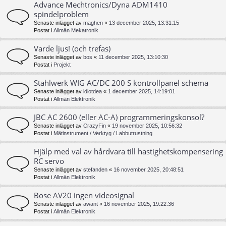
Advance Mechtronics/Dyna ADM1410
spindelproblem
Senaste inlägget av
maghen
«
13 december 2025, 13:31:15
Postat i
Allmän Mekatronik
Varde ljus! (och trefas)
Senaste inlägget av
bos
«
11 december 2025, 13:10:30
Postat i
Projekt
Stahlwerk WIG AC/DC 200 S kontrollpanel schema
Senaste inlägget av
idiotdea
«
1 december 2025, 14:19:01
Postat i
Allmän Elektronik
JBC AC 2600 (eller AC-A) programmeringskonsol?
Senaste inlägget av
CrazyFin
«
19 november 2025, 10:56:32
Postat i
Mätinstrument / Verktyg / Labbutrustning
Hjälp med val av hårdvara till hastighetskompensering
RC servo
Senaste inlägget av
stefanden
«
16 november 2025, 20:48:51
Postat i
Allmän Elektronik
Bose AV20 ingen videosignal
Senaste inlägget av
awant
«
16 november 2025, 19:22:36
Postat i
Allmän Elektronik