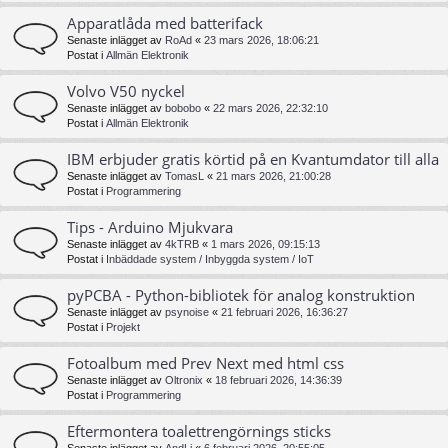
Apparatlåda med batterifack
Senaste inlägget av
RoAd
«
23 mars 2026, 18:06:21
Postat i
Allmän Elektronik
Volvo V50 nyckel
Senaste inlägget av
bobobo
«
22 mars 2026, 22:32:10
Postat i
Allmän Elektronik
IBM erbjuder gratis körtid på en Kvantumdator till alla
Senaste inlägget av
TomasL
«
21 mars 2026, 21:00:28
Postat i
Programmering
Tips - Arduino Mjukvara
Senaste inlägget av
4kTRB
«
1 mars 2026, 09:15:13
Postat i
Inbäddade system / Inbyggda system / IoT
pyPCBA - Python-bibliotek för analog konstruktion
Senaste inlägget av
psynoise
«
21 februari 2026, 16:36:27
Postat i
Projekt
Fotoalbum med Prev Next med html css
Senaste inlägget av
Oltronix
«
18 februari 2026, 14:36:39
Postat i
Programmering
Eftermontera toalettrengörnings sticks