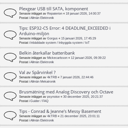
Plexgear USB till SATA, komponent
Senaste inlägget av
Repaterion
«
18 januari 2026, 14:00:37
Postat i
Allmän Elektronik
Tips: ESP32-C5 Error: 4 DEADLINE_EXCEEDED i
Arduino-miljön
Senaste inlägget av
Gorgus
«
15 januari 2026, 17:45:29
Postat i
Inbäddade system / Inbyggda system / IoT
Belkin återkallar batteribank
Senaste inlägget av
Mickecarlsson
«
12 januari 2026, 09:39:22
Postat i
Allmän Elektronik
Val av Spårvinkel ?
Senaste inlägget av
4kTRB
«
7 januari 2026, 22:44:46
Postat i
Allmän Mekatronik
Brusmätning med Analog Discovery och Octave
Senaste inlägget av
psynoise
«
30 december 2025, 20:21:37
Postat i
Guider / FAQ
Tips - Conrad & Jeanne's Messy Basement
Senaste inlägget av
4kTRB
«
21 december 2025, 23:01:11
Postat i
Allmän Elektronik