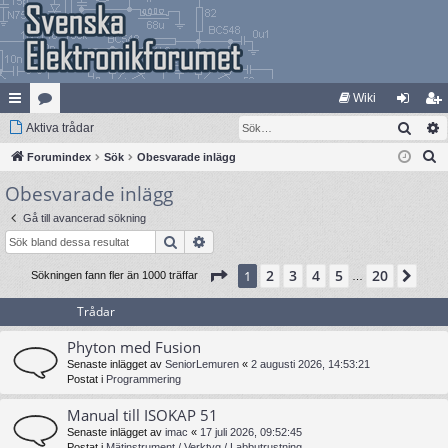
Wiki
Sök
na
Aktiva trådar
at
og
li
S
bb
Forumindex
eg
Sök
Obesvarade inlägg
ga
m
ö
Obesvarade inlägg
lä
ori
in
ed
k
nk
er
le
Gå till avancerad sökning
Sök
Avancerad sökning
ar
m
Sida
1
av
20
2
3
4
5
20
1
Näs
Sökningen fann fler än 1000 träffar
…
Trådar
Phyton med Fusion
Senaste inlägget av
SeniorLemuren
«
2 augusti 2026, 14:53:21
Postat i
Programmering
Manual till ISOKAP 51
Senaste inlägget av
imac
«
17 juli 2026, 09:52:45
Postat i
Mätinstrument / Verktyg / Labbutrustning