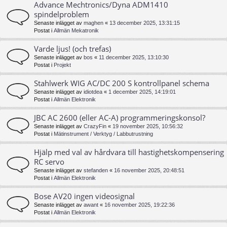
Advance Mechtronics/Dyna ADM1410
spindelproblem
Senaste inlägget av
maghen
«
13 december 2025, 13:31:15
Postat i
Allmän Mekatronik
Varde ljus! (och trefas)
Senaste inlägget av
bos
«
11 december 2025, 13:10:30
Postat i
Projekt
Stahlwerk WIG AC/DC 200 S kontrollpanel schema
Senaste inlägget av
idiotdea
«
1 december 2025, 14:19:01
Postat i
Allmän Elektronik
JBC AC 2600 (eller AC-A) programmeringskonsol?
Senaste inlägget av
CrazyFin
«
19 november 2025, 10:56:32
Postat i
Mätinstrument / Verktyg / Labbutrustning
Hjälp med val av hårdvara till hastighetskompensering
RC servo
Senaste inlägget av
stefanden
«
16 november 2025, 20:48:51
Postat i
Allmän Elektronik
Bose AV20 ingen videosignal
Senaste inlägget av
awant
«
16 november 2025, 19:22:36
Postat i
Allmän Elektronik