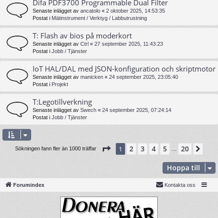
Difa PDF3700 Programmable Dual Filter
Senaste inlägget av
ancatolo
«
2 oktober 2025, 14:53:35
Postat i
Mätinstrument / Verktyg / Labbutrustning
T: Flash av bios på moderkort
Senaste inlägget av
Ctrl
«
27 september 2025, 11:43:23
Postat i
Jobb / Tjänster
IoT HAL/DAL med JSON-konfiguration och skriptmotor
Senaste inlägget av
manicken
«
24 september 2025, 23:05:40
Postat i
Projekt
T:Legotillverkning
Senaste inlägget av
Swech
«
24 september 2025, 07:24:14
Postat i
Jobb / Tjänster
Sida
1
av
20
2
3
4
5
20
1
Näs
Sökningen fann fler än 1000 träffar
…
Hoppa till
Forumindex
Kontakta oss