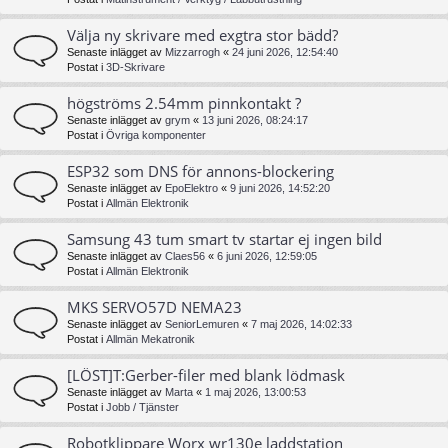
Välja ny skrivare med exgtra stor bädd?
Senaste inlägget av
Mizzarrogh
«
24 juni 2026, 12:54:40
Postat i
3D-Skrivare
högströms 2.54mm pinnkontakt ?
Senaste inlägget av
grym
«
13 juni 2026, 08:24:17
Postat i
Övriga komponenter
ESP32 som DNS för annons-blockering
Senaste inlägget av
EpoElektro
«
9 juni 2026, 14:52:20
Postat i
Allmän Elektronik
Samsung 43 tum smart tv startar ej ingen bild
Senaste inlägget av
Claes56
«
6 juni 2026, 12:59:05
Postat i
Allmän Elektronik
MKS SERVO57D NEMA23
Senaste inlägget av
SeniorLemuren
«
7 maj 2026, 14:02:33
Postat i
Allmän Mekatronik
[LÖST]T:Gerber-filer med blank lödmask
Senaste inlägget av
Marta
«
1 maj 2026, 13:00:53
Postat i
Jobb / Tjänster
Robotklippare Worx wr130e laddstation