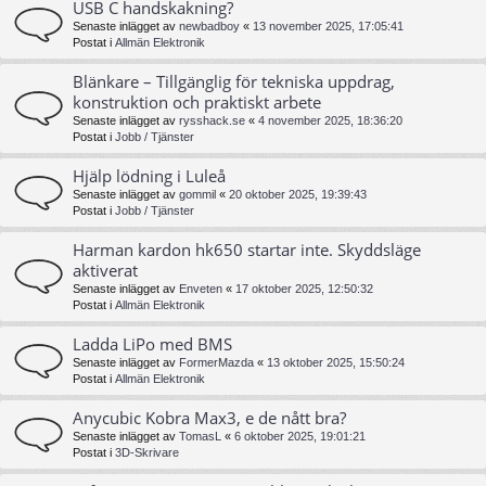
USB C handskakning?
Senaste inlägget av
newbadboy
«
13 november 2025, 17:05:41
Postat i
Allmän Elektronik
Blänkare – Tillgänglig för tekniska uppdrag,
konstruktion och praktiskt arbete
Senaste inlägget av
rysshack.se
«
4 november 2025, 18:36:20
Postat i
Jobb / Tjänster
Hjälp lödning i Luleå
Senaste inlägget av
gommil
«
20 oktober 2025, 19:39:43
Postat i
Jobb / Tjänster
Harman kardon hk650 startar inte. Skyddsläge
aktiverat
Senaste inlägget av
Enveten
«
17 oktober 2025, 12:50:32
Postat i
Allmän Elektronik
Ladda LiPo med BMS
Senaste inlägget av
FormerMazda
«
13 oktober 2025, 15:50:24
Postat i
Allmän Elektronik
Anycubic Kobra Max3, e de nått bra?
Senaste inlägget av
TomasL
«
6 oktober 2025, 19:01:21
Postat i
3D-Skrivare