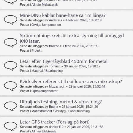
Senaste inlägget av
AndLi
«
6 februari 2026, 20:55:05
Postat i
Allmän Mekatronik
Mini-DIN6 kablar hane-hane ca 1m långa?
Senaste inlägget av
AndersG
«
4 februari 2026, 13:00:19
Postat i
Övriga komponenter
Strömmätningskrets till extra styrning till ombyggd
K40 laser.
Senaste inlägget av
frallzor
«
1 februari 2026, 20:21:09
Postat i
Projekt
Letar efter Tigersågsblad 450mm för metall
Senaste inlägget av
TomasL
«
30 januari 2026, 19:10:17
Postat i
Material / Bearbetning
Kvicksilver referens till epifluorescens mikroskop?
Senaste inlägget av
Mizzarrogh
«
29 januari 2026, 13:32:44
Postat i
Optokomponenter
Ultraljuds testning, metod & utrustning?
Senaste inlägget av
Bug_x
«
28 januari 2026, 15:24:26
Postat i
Mätinstrument / Verktyg / Labbutrustning
Letar GPS tracker (Förslag på kort)
Senaste inlägget av
danielr112
«
21 januari 2026, 14:31:55
Postat i
Allmän Elektronik