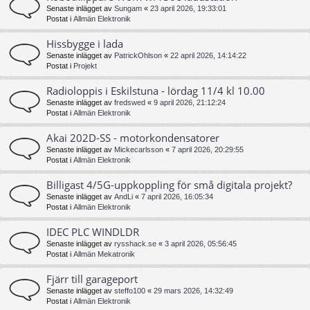
Senaste inlägget av
Sungam
«
23 april 2026, 19:33:01
Postat i
Allmän Elektronik
Hissbygge i lada
Senaste inlägget av
PatrickOhlson
«
22 april 2026, 14:14:22
Postat i
Projekt
Radioloppis i Eskilstuna - lördag 11/4 kl 10.00
Senaste inlägget av
fredswed
«
9 april 2026, 21:12:24
Postat i
Allmän Elektronik
Akai 202D-SS - motorkondensatorer
Senaste inlägget av
Mickecarlsson
«
7 april 2026, 20:29:55
Postat i
Allmän Elektronik
Billigast 4/5G-uppkoppling för små digitala projekt?
Senaste inlägget av
AndLi
«
7 april 2026, 16:05:34
Postat i
Allmän Elektronik
IDEC PLC WINDLDR
Senaste inlägget av
rysshack.se
«
3 april 2026, 05:56:45
Postat i
Allmän Mekatronik
Fjärr till garageport
Senaste inlägget av
steffo100
«
29 mars 2026, 14:32:49
Postat i
Allmän Elektronik