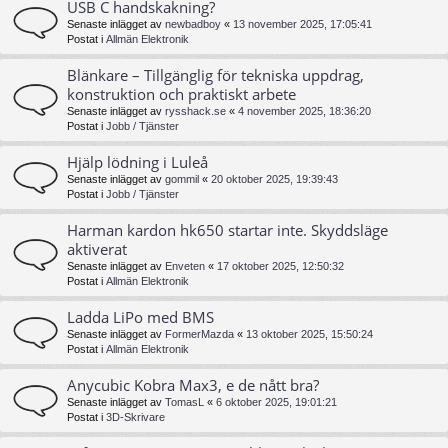
USB C handskakning?
Senaste inlägget av
newbadboy
«
13 november 2025, 17:05:41
Postat i
Allmän Elektronik
Blänkare – Tillgänglig för tekniska uppdrag,
konstruktion och praktiskt arbete
Senaste inlägget av
rysshack.se
«
4 november 2025, 18:36:20
Postat i
Jobb / Tjänster
Hjälp lödning i Luleå
Senaste inlägget av
gommil
«
20 oktober 2025, 19:39:43
Postat i
Jobb / Tjänster
Harman kardon hk650 startar inte. Skyddsläge
aktiverat
Senaste inlägget av
Enveten
«
17 oktober 2025, 12:50:32
Postat i
Allmän Elektronik
Ladda LiPo med BMS
Senaste inlägget av
FormerMazda
«
13 oktober 2025, 15:50:24
Postat i
Allmän Elektronik
Anycubic Kobra Max3, e de nått bra?
Senaste inlägget av
TomasL
«
6 oktober 2025, 19:01:21
Postat i
3D-Skrivare