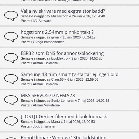
Välja ny skrivare med exgtra stor bädd?
Senaste inlägget av
Mizzarrogh
«
24 juni 2026, 12:54:40
Postat i
3D-Skrivare
högströms 2.54mm pinnkontakt ?
Senaste inlägget av
grym
«
13 juni 2026, 08:24:17
Postat i
Övriga komponenter
ESP32 som DNS för annons-blockering
Senaste inlägget av
EpoElektro
«
9 juni 2026, 14:52:20
Postat i
Allmän Elektronik
Samsung 43 tum smart tv startar ej ingen bild
Senaste inlägget av
Claes56
«
6 juni 2026, 12:59:05
Postat i
Allmän Elektronik
MKS SERVO57D NEMA23
Senaste inlägget av
SeniorLemuren
«
7 maj 2026, 14:02:33
Postat i
Allmän Mekatronik
[LÖST]T:Gerber-filer med blank lödmask
Senaste inlägget av
Marta
«
1 maj 2026, 13:00:53
Postat i
Jobb / Tjänster
Robotklippare Worx wr130e laddstation