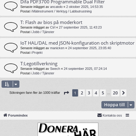
Difa PDF3700 Programmable Dual Filter
Senaste inlägget av
ancatolo
«
2 oktober 2025, 14:53:35
Postat i
Mätinstrument / Verktyg / Labbutrustning
T: Flash av bios på moderkort
Senaste inlägget av
Ctrl
«
27 september 2025, 11:43:23
Postat i
Jobb / Tjänster
IoT HAL/DAL med JSON-konfiguration och skriptmotor
Senaste inlägget av
manicken
«
24 september 2025, 23:05:40
Postat i
Projekt
T:Legotillverkning
Senaste inlägget av
Swech
«
24 september 2025, 07:24:14
Postat i
Jobb / Tjänster
Sida
1
av
20
2
3
4
5
20
1
Näs
Sökningen fann fler än 1000 träffar
…
Hoppa till
Forumindex
Kontakta oss