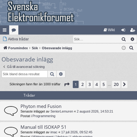
Wiki
Sök
na
Aktiva trådar
at
og
li
S
bb
Forumindex
eg
Sök
Obesvarade inlägg
ga
m
ö
Obesvarade inlägg
lä
ori
in
ed
k
nk
er
le
Gå till avancerad sökning
Sök
Avancerad sökning
ar
m
Sida
1
av
20
2
3
4
5
20
1
Näs
Sökningen fann fler än 1000 träffar
…
Trådar
Phyton med Fusion
Senaste inlägget av
SeniorLemuren
«
2 augusti 2026, 14:53:21
Postat i
Programmering
Manual till ISOKAP 51
Senaste inlägget av
imac
«
17 juli 2026, 09:52:45
Postat i
Mätinstrument / Verktyg / Labbutrustning