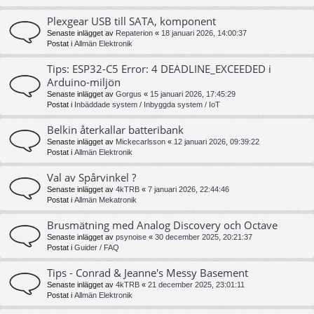
Plexgear USB till SATA, komponent
Senaste inlägget av
Repaterion
«
18 januari 2026, 14:00:37
Postat i
Allmän Elektronik
Tips: ESP32-C5 Error: 4 DEADLINE_EXCEEDED i
Arduino-miljön
Senaste inlägget av
Gorgus
«
15 januari 2026, 17:45:29
Postat i
Inbäddade system / Inbyggda system / IoT
Belkin återkallar batteribank
Senaste inlägget av
Mickecarlsson
«
12 januari 2026, 09:39:22
Postat i
Allmän Elektronik
Val av Spårvinkel ?
Senaste inlägget av
4kTRB
«
7 januari 2026, 22:44:46
Postat i
Allmän Mekatronik
Brusmätning med Analog Discovery och Octave
Senaste inlägget av
psynoise
«
30 december 2025, 20:21:37
Postat i
Guider / FAQ
Tips - Conrad & Jeanne's Messy Basement
Senaste inlägget av
4kTRB
«
21 december 2025, 23:01:11
Postat i
Allmän Elektronik