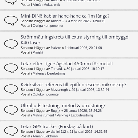
Senaste inlägget av
AndLi
«
6 februari 2026, 20:55:05
Postat i
Allmän Mekatronik
Mini-DIN6 kablar hane-hane ca 1m långa?
Senaste inlägget av
AndersG
«
4 februari 2026, 13:00:19
Postat i
Övriga komponenter
Strömmätningskrets till extra styrning till ombyggd
K40 laser.
Senaste inlägget av
frallzor
«
1 februari 2026, 20:21:09
Postat i
Projekt
Letar efter Tigersågsblad 450mm för metall
Senaste inlägget av
TomasL
«
30 januari 2026, 19:10:17
Postat i
Material / Bearbetning
Kvicksilver referens till epifluorescens mikroskop?
Senaste inlägget av
Mizzarrogh
«
29 januari 2026, 13:32:44
Postat i
Optokomponenter
Ultraljuds testning, metod & utrustning?
Senaste inlägget av
Bug_x
«
28 januari 2026, 15:24:26
Postat i
Mätinstrument / Verktyg / Labbutrustning
Letar GPS tracker (Förslag på kort)
Senaste inlägget av
danielr112
«
21 januari 2026, 14:31:55
Postat i
Allmän Elektronik