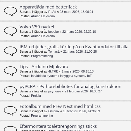
Apparatlåda med batterifack
Senaste inlägget av
RoAd
«
23 mars 2026, 18:06:21
Postat i
Allmän Elektronik
Volvo V50 nyckel
Senaste inlägget av
bobobo
«
22 mars 2026, 22:32:10
Postat i
Allmän Elektronik
IBM erbjuder gratis körtid på en Kvantumdator till alla
Senaste inlägget av
TomasL
«
21 mars 2026, 21:00:28
Postat i
Programmering
Tips - Arduino Mjukvara
Senaste inlägget av
4kTRB
«
1 mars 2026, 09:15:13
Postat i
Inbäddade system / Inbyggda system / IoT
pyPCBA - Python-bibliotek för analog konstruktion
Senaste inlägget av
psynoise
«
21 februari 2026, 16:36:27
Postat i
Projekt
Fotoalbum med Prev Next med html css
Senaste inlägget av
Oltronix
«
18 februari 2026, 14:36:39
Postat i
Programmering
Eftermontera toalettrengörnings sticks