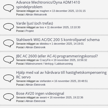
Advance Mechtronics/Dyna ADM1410
spindelproblem
Senaste inlägget av
maghen
«
13 december 2025, 13:31:15
Postat i
Allmän Mekatronik
Varde ljus! (och trefas)
Senaste inlägget av
bos
«
11 december 2025, 13:10:30
Postat i
Projekt
Stahlwerk WIG AC/DC 200 S kontrollpanel schema
Senaste inlägget av
idiotdea
«
1 december 2025, 14:19:01
Postat i
Allmän Elektronik
JBC AC 2600 (eller AC-A) programmeringskonsol?
Senaste inlägget av
CrazyFin
«
19 november 2025, 10:56:32
Postat i
Mätinstrument / Verktyg / Labbutrustning
Hjälp med val av hårdvara till hastighetskompensering
RC servo
Senaste inlägget av
stefanden
«
16 november 2025, 20:48:51
Postat i
Allmän Elektronik
Bose AV20 ingen videosignal
Senaste inlägget av
awant
«
16 november 2025, 19:22:36
Postat i
Allmän Elektronik