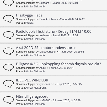
Senaste inlägget av
Sungam
«
23 april 2026, 19:33:01
Postat i
Allmän Elektronik
Hissbygge i lada
Senaste inlägget av
PatrickOhlson
«
22 april 2026, 14:14:22
Postat i
Projekt
Radioloppis i Eskilstuna - lördag 11/4 kl 10.00
Senaste inlägget av
fredswed
«
9 april 2026, 21:12:24
Postat i
Allmän Elektronik
Akai 202D-SS - motorkondensatorer
Senaste inlägget av
Mickecarlsson
«
7 april 2026, 20:29:55
Postat i
Allmän Elektronik
Billigast 4/5G-uppkoppling för små digitala projekt?
Senaste inlägget av
AndLi
«
7 april 2026, 16:05:34
Postat i
Allmän Elektronik
IDEC PLC WINDLDR
Senaste inlägget av
rysshack.se
«
3 april 2026, 05:56:45
Postat i
Allmän Mekatronik
Fjärr till garageport
Senaste inlägget av
steffo100
«
29 mars 2026, 14:32:49
Postat i
Allmän Elektronik