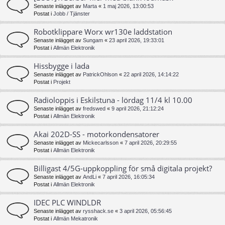
Senaste inlägget av
Marta
«
1 maj 2026, 13:00:53
Postat i
Jobb / Tjänster
Robotklippare Worx wr130e laddstation
Senaste inlägget av
Sungam
«
23 april 2026, 19:33:01
Postat i
Allmän Elektronik
Hissbygge i lada
Senaste inlägget av
PatrickOhlson
«
22 april 2026, 14:14:22
Postat i
Projekt
Radioloppis i Eskilstuna - lördag 11/4 kl 10.00
Senaste inlägget av
fredswed
«
9 april 2026, 21:12:24
Postat i
Allmän Elektronik
Akai 202D-SS - motorkondensatorer
Senaste inlägget av
Mickecarlsson
«
7 april 2026, 20:29:55
Postat i
Allmän Elektronik
Billigast 4/5G-uppkoppling för små digitala projekt?
Senaste inlägget av
AndLi
«
7 april 2026, 16:05:34
Postat i
Allmän Elektronik
IDEC PLC WINDLDR
Senaste inlägget av
rysshack.se
«
3 april 2026, 05:56:45
Postat i
Allmän Mekatronik