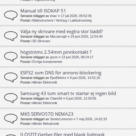
Manual till ISOKAP 51
Senaste inlägget av
imac
«
17 juli 2026, 09:52:45
Postat i
Mätinstrument / Verktyg / Labbutrustning
Välja ny skrivare med exgtra stor bädd?
Senaste inlägget av
Mizzarrogh
«
24 juni 2026, 12:54:40
Postat i
3D-Skrivare
högströms 2.54mm pinnkontakt ?
Senaste inlägget av
grym
«
13 juni 2026, 08:24:17
Postat i
Övriga komponenter
ESP32 som DNS för annons-blockering
Senaste inlägget av
EpoElektro
«
9 juni 2026, 14:52:20
Postat i
Allmän Elektronik
Samsung 43 tum smart tv startar ej ingen bild
Senaste inlägget av
Claes56
«
6 juni 2026, 12:59:05
Postat i
Allmän Elektronik
MKS SERVO57D NEMA23
Senaste inlägget av
SeniorLemuren
«
7 maj 2026, 14:02:33
Postat i
Allmän Mekatronik
[LÖST]T:Gerber-filer med blank lödmask