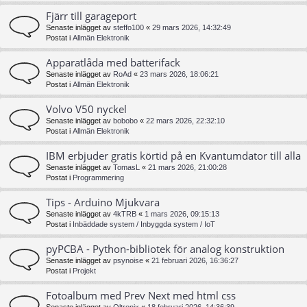
Fjärr till garageport
Senaste inlägget av
steffo100
«
29 mars 2026, 14:32:49
Postat i
Allmän Elektronik
Apparatlåda med batterifack
Senaste inlägget av
RoAd
«
23 mars 2026, 18:06:21
Postat i
Allmän Elektronik
Volvo V50 nyckel
Senaste inlägget av
bobobo
«
22 mars 2026, 22:32:10
Postat i
Allmän Elektronik
IBM erbjuder gratis körtid på en Kvantumdator till alla
Senaste inlägget av
TomasL
«
21 mars 2026, 21:00:28
Postat i
Programmering
Tips - Arduino Mjukvara
Senaste inlägget av
4kTRB
«
1 mars 2026, 09:15:13
Postat i
Inbäddade system / Inbyggda system / IoT
pyPCBA - Python-bibliotek för analog konstruktion
Senaste inlägget av
psynoise
«
21 februari 2026, 16:36:27
Postat i
Projekt
Fotoalbum med Prev Next med html css