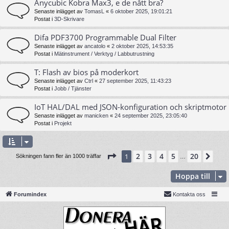
Anycubic Kobra Max3, e de nått bra?
Senaste inlägget av
TomasL
«
6 oktober 2025, 19:01:21
Postat i
3D-Skrivare
Difa PDF3700 Programmable Dual Filter
Senaste inlägget av
ancatolo
«
2 oktober 2025, 14:53:35
Postat i
Mätinstrument / Verktyg / Labbutrustning
T: Flash av bios på moderkort
Senaste inlägget av
Ctrl
«
27 september 2025, 11:43:23
Postat i
Jobb / Tjänster
IoT HAL/DAL med JSON-konfiguration och skriptmotor
Senaste inlägget av
manicken
«
24 september 2025, 23:05:40
Postat i
Projekt
Sida
1
av
20
2
3
4
5
20
1
Näs
Sökningen fann fler än 1000 träffar
…
Hoppa till
Forumindex
Kontakta oss