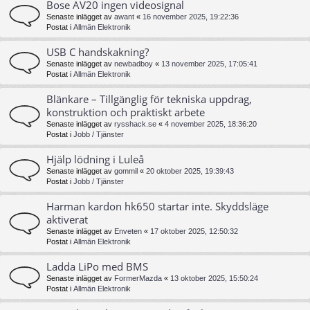
Bose AV20 ingen videosignal
Senaste inlägget av
awant
«
16 november 2025, 19:22:36
Postat i
Allmän Elektronik
USB C handskakning?
Senaste inlägget av
newbadboy
«
13 november 2025, 17:05:41
Postat i
Allmän Elektronik
Blänkare – Tillgänglig för tekniska uppdrag,
konstruktion och praktiskt arbete
Senaste inlägget av
rysshack.se
«
4 november 2025, 18:36:20
Postat i
Jobb / Tjänster
Hjälp lödning i Luleå
Senaste inlägget av
gommil
«
20 oktober 2025, 19:39:43
Postat i
Jobb / Tjänster
Harman kardon hk650 startar inte. Skyddsläge
aktiverat
Senaste inlägget av
Enveten
«
17 oktober 2025, 12:50:32
Postat i
Allmän Elektronik
Ladda LiPo med BMS
Senaste inlägget av
FormerMazda
«
13 oktober 2025, 15:50:24
Postat i
Allmän Elektronik