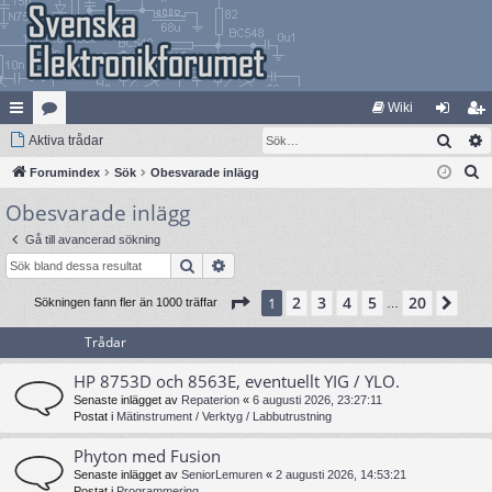
Wiki
Sök
na
Aktiva trådar
at
og
li
S
bb
Forumindex
eg
Sök
Obesvarade inlägg
ga
m
ö
Obesvarade inlägg
lä
ori
in
ed
k
nk
er
le
Gå till avancerad sökning
Sök
Avancerad sökning
ar
m
Sida
1
av
20
2
3
4
5
20
1
Näs
Sökningen fann fler än 1000 träffar
…
Trådar
HP 8753D och 8563E, eventuellt YIG / YLO.
Senaste inlägget av
Repaterion
«
6 augusti 2026, 23:27:11
Postat i
Mätinstrument / Verktyg / Labbutrustning
Phyton med Fusion
Senaste inlägget av
SeniorLemuren
«
2 augusti 2026, 14:53:21
Postat i
Programmering