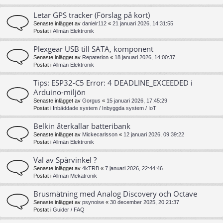
Letar GPS tracker (Förslag på kort)
Senaste inlägget av
danielr112
«
21 januari 2026, 14:31:55
Postat i
Allmän Elektronik
Plexgear USB till SATA, komponent
Senaste inlägget av
Repaterion
«
18 januari 2026, 14:00:37
Postat i
Allmän Elektronik
Tips: ESP32-C5 Error: 4 DEADLINE_EXCEEDED i
Arduino-miljön
Senaste inlägget av
Gorgus
«
15 januari 2026, 17:45:29
Postat i
Inbäddade system / Inbyggda system / IoT
Belkin återkallar batteribank
Senaste inlägget av
Mickecarlsson
«
12 januari 2026, 09:39:22
Postat i
Allmän Elektronik
Val av Spårvinkel ?
Senaste inlägget av
4kTRB
«
7 januari 2026, 22:44:46
Postat i
Allmän Mekatronik
Brusmätning med Analog Discovery och Octave
Senaste inlägget av
psynoise
«
30 december 2025, 20:21:37
Postat i
Guider / FAQ