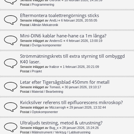
Senaste inlägget av
Oltronix
«
18 februari 2026, 14:36:39
Postat i
Programmering
Eftermontera toalettrengörnings sticks
Senaste inlägget av
AndLi
«
6 februari 2026, 20:55:05
Postat i
Allmän Mekatronik
Mini-DIN6 kablar hane-hane ca 1m långa?
Senaste inlägget av
AndersG
«
4 februari 2026, 13:00:19
Postat i
Övriga komponenter
Strömmätningskrets till extra styrning till ombyggd
K40 laser.
Senaste inlägget av
frallzor
«
1 februari 2026, 20:21:09
Postat i
Projekt
Letar efter Tigersågsblad 450mm för metall
Senaste inlägget av
TomasL
«
30 januari 2026, 19:10:17
Postat i
Material / Bearbetning
Kvicksilver referens till epifluorescens mikroskop?
Senaste inlägget av
Mizzarrogh
«
29 januari 2026, 13:32:44
Postat i
Optokomponenter
Ultraljuds testning, metod & utrustning?
Senaste inlägget av
Bug_x
«
28 januari 2026, 15:24:26
Postat i
Mätinstrument / Verktyg / Labbutrustning