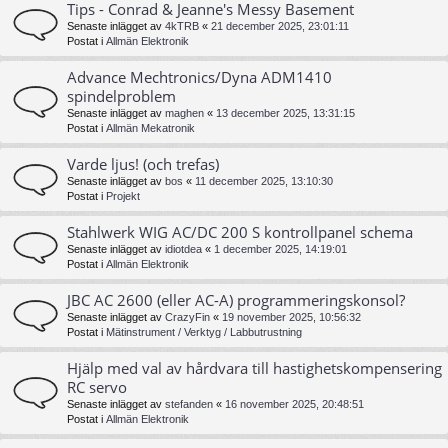
Tips - Conrad & Jeanne's Messy Basement
Senaste inlägget av
4kTRB
«
21 december 2025, 23:01:11
Postat i
Allmän Elektronik
Advance Mechtronics/Dyna ADM1410
spindelproblem
Senaste inlägget av
maghen
«
13 december 2025, 13:31:15
Postat i
Allmän Mekatronik
Varde ljus! (och trefas)
Senaste inlägget av
bos
«
11 december 2025, 13:10:30
Postat i
Projekt
Stahlwerk WIG AC/DC 200 S kontrollpanel schema
Senaste inlägget av
idiotdea
«
1 december 2025, 14:19:01
Postat i
Allmän Elektronik
JBC AC 2600 (eller AC-A) programmeringskonsol?
Senaste inlägget av
CrazyFin
«
19 november 2025, 10:56:32
Postat i
Mätinstrument / Verktyg / Labbutrustning
Hjälp med val av hårdvara till hastighetskompensering
RC servo
Senaste inlägget av
stefanden
«
16 november 2025, 20:48:51
Postat i
Allmän Elektronik