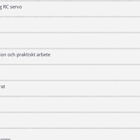
g RC servo
ion och praktiskt arbete
rat
ustning