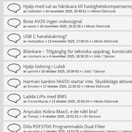
Hjälp med val av hårdvara till hastighetskompenserin
av
stefanden
»
16 november 2025, 20:48:51
» i
Allmän Elektronik
Bose AV20 ingen videosignal
av
awant
»
16 november 2025, 19:22:36
» i
Allmän Elektronik
USB C handskakning?
av
newbadboy
»
13 november 2025, 17:05:41
» i
Allmän Elektronik
Blänkare – Tillgänglig för tekniska uppdrag, konstrukt
av
rysshack.se
»
4 november 2025, 18:36:20
» i
Jobb / Tjänster
Hjälp lödning i Luleå
av
gommil
»
20 oktober 2025, 19:39:43
» i
Jobb / Tjänster
Harman kardon hk650 startar inte. Skyddsläge aktive
av
Enveten
»
17 oktober 2025, 12:50:32
» i
Allmän Elektronik
Ladda LiPo med BMS
av
FormerMazda
»
13 oktober 2025, 15:50:24
» i
Allmän Elektronik
Anycubic Kobra Max3, e de nått bra?
av
TomasL
»
6 oktober 2025, 19:01:21
» i
3D-Skrivare
Difa PDF3700 Programmable Dual Filter
av
ancatolo
»
2 oktober 2025, 14:53:35
» i
Mätinstrument / Verktyg / Labbutr