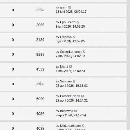
av
grym
0
2338
13 juni 2026, 08:24:17
av
EpoElektro
0
2099
9 juni 2026, 14:52:20
av
Claes56
0
2189
6 juni 2026, 12:59:05
av
SeniorLemuren
0
3939
7 maj 2026, 14:02:33
av
Marta
0
4539
1 maj 2026, 13:00:53
av
Sungam
0
3788
23 april 2026, 19:33:01
av
PatrickOhlson
0
5020
22 april 2026, 14:14:22
av
fredswed
0
4056
9 april 2026, 21:12:24
av
Mickecarlsson
0
4038