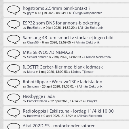
högströms 2.54mm pinnkontakt ?
av
grym
»
13 juni 2026, 08:24:17
» i
Övriga komponenter
ESP32 som DNS för annons-blockering
av
EpoElektro
»
9 juni 2026, 14:52:20
» i
Allmän Elektronik
Samsung 43 tum smart tv startar ej ingen bild
av
Claes56
»
6 juni 2026, 12:59:05
» i
Allmän Elektronik
MKS SERVO57D NEMA23
av
SeniorLemuren
»
7 maj 2026, 14:02:33
» i
Allmän Mekatronik
[LÖST]T:Gerber-filer med blank lödmask
av
Marta
»
1 maj 2026, 13:00:53
» i
Jobb / Tjänster
Robotklippare Worx wr130e laddstation
av
Sungam
»
23 april 2026, 19:33:01
» i
Allmän Elektronik
Hissbygge i lada
av
PatrickOhlson
»
22 april 2026, 14:14:22
» i
Projekt
Radioloppis i Eskilstuna - lördag 11/4 kl 10.00
av
fredswed
»
9 april 2026, 21:12:24
» i
Allmän Elektronik
Akai 202D-SS - motorkondensatorer