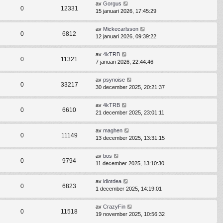
av
Gorgus
0
12331
15 januari 2026, 17:45:29
av
Mickecarlsson
0
6812
12 januari 2026, 09:39:22
av
4kTRB
0
11321
7 januari 2026, 22:44:46
av
psynoise
0
33217
30 december 2025, 20:21:37
av
4kTRB
0
6610
21 december 2025, 23:01:11
av
maghen
0
11149
13 december 2025, 13:31:15
av
bos
0
9794
11 december 2025, 13:10:30
av
idiotdea
0
6823
1 december 2025, 14:19:01
av
CrazyFin
0
11518
19 november 2025, 10:56:32