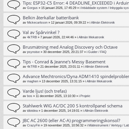
Tips: ESP32-C5 Error: 4 DEADLINE_EXCEEDED i Ardui
av
Gorgus
»
15 januari 2026, 17:45:29
» i
Inbäddade system / Inbyggda sys
Belkin återkallar batteribank
av
Mickecarlsson
»
12 januari 2026, 09:39:22
» i
Allmän Elektronik
Val av Spårvinkel ?
av
4kTRB
»
7 januari 2026, 22:44:46
» i
Allmän Mekatronik
Brusmätning med Analog Discovery och Octave
av
psynoise
»
30 december 2025, 20:21:37
» i
Guider / FAQ
Tips - Conrad & Jeanne's Messy Basement
av
4kTRB
»
21 december 2025, 23:01:11
» i
Allmän Elektronik
Advance Mechtronics/Dyna ADM1410 spindelprobl
av
maghen
»
13 december 2025, 13:31:15
» i
Allmän Mekatronik
Varde ljus! (och trefas)
av
bos
»
11 december 2025, 13:10:30
» i
Projekt
Stahlwerk WIG AC/DC 200 S kontrollpanel schema
av
idiotdea
»
1 december 2025, 14:19:01
» i
Allmän Elektronik
JBC AC 2600 (eller AC-A) programmeringskonsol?
av
CrazyFin
»
19 november 2025, 10:56:32
» i
Mätinstrument / Verktyg / La