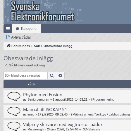
Kategorier
na
Aktiva trådar
bb
Forumindex
Sök
Obesvarade inlägg
lä
Obesvarade inlägg
nk
Gå till avancerad sökning
ar
Sök
Avancerad sökning
Trådar
Phyton med Fusion
av
SeniorLemuren
»
2 augusti 2026, 14:53:21
» i
Programmering
Manual till ISOKAP 51
av
imac
»
17 juli 2026, 09:52:45
» i
Mätinstrument / Verktyg / Labbutrustning
Välja ny skrivare med exgtra stor bädd?
av
Mizzarrogh
»
24 juni 2026, 12:54:40
» i
3D-Skrivare