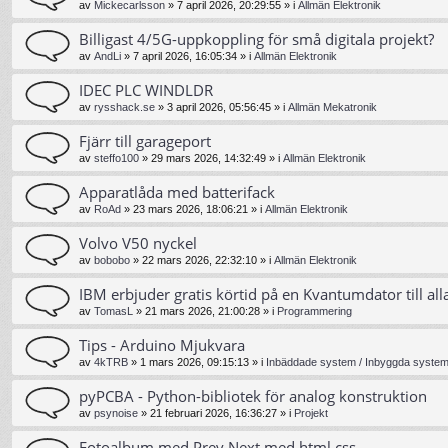
av
Mickecarlsson
»
7 april 2026, 20:29:55
» i
Allmän Elektronik
Billigast 4/5G-uppkoppling för små digitala projekt?
av
AndLi
»
7 april 2026, 16:05:34
» i
Allmän Elektronik
IDEC PLC WINDLDR
av
rysshack.se
»
3 april 2026, 05:56:45
» i
Allmän Mekatronik
Fjärr till garageport
av
steffo100
»
29 mars 2026, 14:32:49
» i
Allmän Elektronik
Apparatlåda med batterifack
av
RoAd
»
23 mars 2026, 18:06:21
» i
Allmän Elektronik
Volvo V50 nyckel
av
bobobo
»
22 mars 2026, 22:32:10
» i
Allmän Elektronik
IBM erbjuder gratis körtid på en Kvantumdator till all
av
TomasL
»
21 mars 2026, 21:00:28
» i
Programmering
Tips - Arduino Mjukvara
av
4kTRB
»
1 mars 2026, 09:15:13
» i
Inbäddade system / Inbyggda system 
pyPCBA - Python-bibliotek för analog konstruktion
av
psynoise
»
21 februari 2026, 16:36:27
» i
Projekt
Fotoalbum med Prev Next med html css