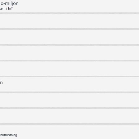
no-miljön
tem / IoT
em
bbutrustning