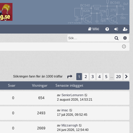
S
Wiki
Sök
Av
FA
og
li
Q
ga
m
in
ed
le
m
Sida
1
av
20
2
3
4
5
20
1
N
Sökningen fann fler än 1000 träffar
…
Svar
Visningar
Senaste inlägget
av
SeniorLemuren
0
654
2 augusti 2026, 14:53:21
av
imac
0
2493
17 juli 2026, 09:52:45
av
Mizzarrogh
0
2669
24 juni 2026, 12:54:40