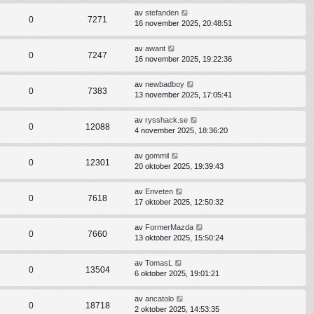
av
stefanden
0
7271
16 november 2025, 20:48:51
av
awant
0
7247
16 november 2025, 19:22:36
av
newbadboy
0
7383
13 november 2025, 17:05:41
av
rysshack.se
0
12088
4 november 2025, 18:36:20
av
gommil
0
12301
20 oktober 2025, 19:39:43
av
Enveten
0
7618
17 oktober 2025, 12:50:32
av
FormerMazda
0
7660
13 oktober 2025, 15:50:24
av
TomasL
0
13504
6 oktober 2025, 19:01:21
av
ancatolo
0
18718
2 oktober 2025, 14:53:35