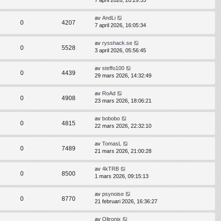
7 april 2026, 20:29:55
av
AndLi
0
4207
7 april 2026, 16:05:34
av
rysshack.se
0
5528
3 april 2026, 05:56:45
av
steffo100
0
4439
29 mars 2026, 14:32:49
av
RoAd
0
4908
23 mars 2026, 18:06:21
av
bobobo
0
4815
22 mars 2026, 22:32:10
av
TomasL
0
7489
21 mars 2026, 21:00:28
av
4kTRB
0
8500
1 mars 2026, 09:15:13
av
psynoise
0
8770
21 februari 2026, 16:36:27
av
Oltronix