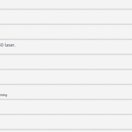
0 laser.
tning