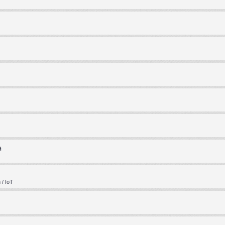
a
/ IoT