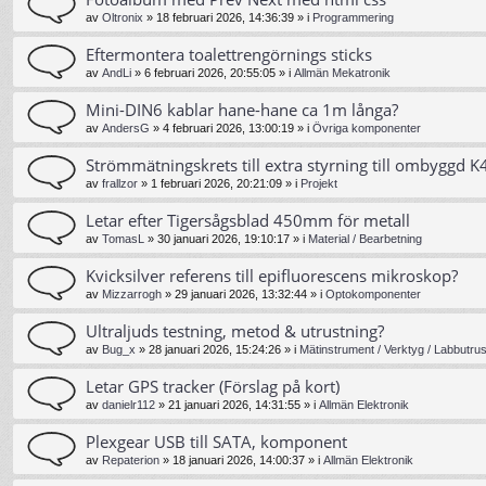
av
Oltronix
»
18 februari 2026, 14:36:39
» i
Programmering
Eftermontera toalettrengörnings sticks
av
AndLi
»
6 februari 2026, 20:55:05
» i
Allmän Mekatronik
Mini-DIN6 kablar hane-hane ca 1m långa?
av
AndersG
»
4 februari 2026, 13:00:19
» i
Övriga komponenter
Strömmätningskrets till extra styrning till ombyggd K4
av
frallzor
»
1 februari 2026, 20:21:09
» i
Projekt
Letar efter Tigersågsblad 450mm för metall
av
TomasL
»
30 januari 2026, 19:10:17
» i
Material / Bearbetning
Kvicksilver referens till epifluorescens mikroskop?
av
Mizzarrogh
»
29 januari 2026, 13:32:44
» i
Optokomponenter
Ultraljuds testning, metod & utrustning?
av
Bug_x
»
28 januari 2026, 15:24:26
» i
Mätinstrument / Verktyg / Labbutrus
Letar GPS tracker (Förslag på kort)
av
danielr112
»
21 januari 2026, 14:31:55
» i
Allmän Elektronik
Plexgear USB till SATA, komponent
av
Repaterion
»
18 januari 2026, 14:00:37
» i
Allmän Elektronik