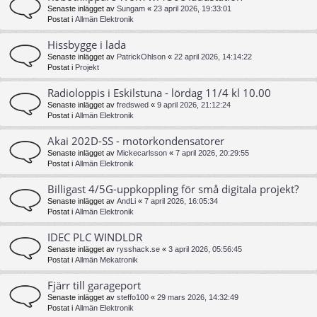
Senaste inlägget av
Sungam
«
23 april 2026, 19:33:01
Postat i
Allmän Elektronik
Hissbygge i lada
Senaste inlägget av
PatrickOhlson
«
22 april 2026, 14:14:22
Postat i
Projekt
Radioloppis i Eskilstuna - lördag 11/4 kl 10.00
Senaste inlägget av
fredswed
«
9 april 2026, 21:12:24
Postat i
Allmän Elektronik
Akai 202D-SS - motorkondensatorer
Senaste inlägget av
Mickecarlsson
«
7 april 2026, 20:29:55
Postat i
Allmän Elektronik
Billigast 4/5G-uppkoppling för små digitala projekt?
Senaste inlägget av
AndLi
«
7 april 2026, 16:05:34
Postat i
Allmän Elektronik
IDEC PLC WINDLDR
Senaste inlägget av
rysshack.se
«
3 april 2026, 05:56:45
Postat i
Allmän Mekatronik
Fjärr till garageport
Senaste inlägget av
steffo100
«
29 mars 2026, 14:32:49
Postat i
Allmän Elektronik