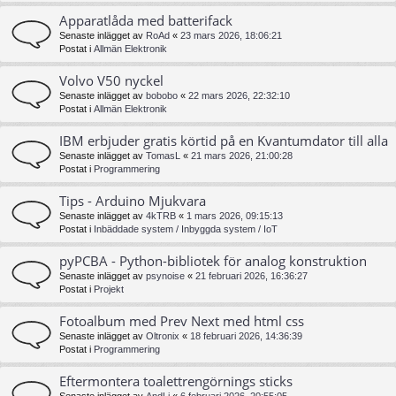
Apparatlåda med batterifack
Senaste inlägget av
RoAd
«
23 mars 2026, 18:06:21
Postat i
Allmän Elektronik
Volvo V50 nyckel
Senaste inlägget av
bobobo
«
22 mars 2026, 22:32:10
Postat i
Allmän Elektronik
IBM erbjuder gratis körtid på en Kvantumdator till alla
Senaste inlägget av
TomasL
«
21 mars 2026, 21:00:28
Postat i
Programmering
Tips - Arduino Mjukvara
Senaste inlägget av
4kTRB
«
1 mars 2026, 09:15:13
Postat i
Inbäddade system / Inbyggda system / IoT
pyPCBA - Python-bibliotek för analog konstruktion
Senaste inlägget av
psynoise
«
21 februari 2026, 16:36:27
Postat i
Projekt
Fotoalbum med Prev Next med html css
Senaste inlägget av
Oltronix
«
18 februari 2026, 14:36:39
Postat i
Programmering
Eftermontera toalettrengörnings sticks