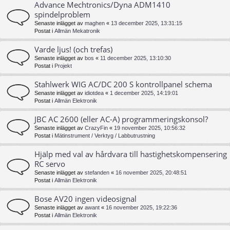
Advance Mechtronics/Dyna ADM1410
spindelproblem
Senaste inlägget av
maghen
«
13 december 2025, 13:31:15
Postat i
Allmän Mekatronik
Varde ljus! (och trefas)
Senaste inlägget av
bos
«
11 december 2025, 13:10:30
Postat i
Projekt
Stahlwerk WIG AC/DC 200 S kontrollpanel schema
Senaste inlägget av
idiotdea
«
1 december 2025, 14:19:01
Postat i
Allmän Elektronik
JBC AC 2600 (eller AC-A) programmeringskonsol?
Senaste inlägget av
CrazyFin
«
19 november 2025, 10:56:32
Postat i
Mätinstrument / Verktyg / Labbutrustning
Hjälp med val av hårdvara till hastighetskompensering
RC servo
Senaste inlägget av
stefanden
«
16 november 2025, 20:48:51
Postat i
Allmän Elektronik
Bose AV20 ingen videosignal
Senaste inlägget av
awant
«
16 november 2025, 19:22:36
Postat i
Allmän Elektronik