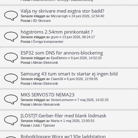
Välja ny skrivare med exgtra stor bädd?
Senaste inlägget av
Mizzarrogh
«
24 juni 2026, 12:54:40
Postat i
3D-Skrivare
högströms 2.54mm pinnkontakt ?
Senaste inlägget av
grym
«
13 juni 2026, 08:24:17
Postat i
Övriga komponenter
ESP32 som DNS för annons-blockering
Senaste inlägget av
EpoElektro
«
9 juni 2026, 14:52:20
Postat i
Allmän Elektronik
Samsung 43 tum smart tv startar ej ingen bild
Senaste inlägget av
Claes56
«
6 juni 2026, 12:59:05
Postat i
Allmän Elektronik
MKS SERVO57D NEMA23
Senaste inlägget av
SeniorLemuren
«
7 maj 2026, 14:02:33
Postat i
Allmän Mekatronik
[LÖST]T:Gerber-filer med blank lödmask
Senaste inlägget av
Marta
«
1 maj 2026, 13:00:53
Postat i
Jobb / Tjänster
Robotklippare Worx wr130e laddstation