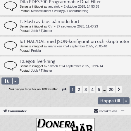
Difa PDF3700 Programmable Dual Filter
Senaste inlägget av
ancatolo
«
2 oktober 2025, 14:53:35
Postat i
Mätinstrument / Verktyg / Labbutrustning
T: Flash av bios på moderkort
Senaste inlägget av
Ctrl
«
27 september 2025, 11:43:23
Postat i
Jobb / Tjänster
IoT HAL/DAL med JSON-konfiguration och skriptmotor
Senaste inlägget av
manicken
«
24 september 2025, 23:05:40
Postat i
Projekt
T:Legotillverkning
Senaste inlägget av
Swech
«
24 september 2025, 07:24:14
Postat i
Jobb / Tjänster
Sida
1
av
20
2
3
4
5
20
1
Näs
Sökningen fann fler än 1000 träffar
…
Hoppa till
Forumindex
Kontakta oss