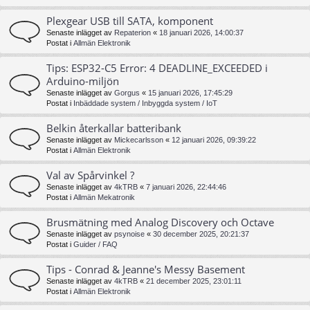
Plexgear USB till SATA, komponent
Senaste inlägget av
Repaterion
«
18 januari 2026, 14:00:37
Postat i
Allmän Elektronik
Tips: ESP32-C5 Error: 4 DEADLINE_EXCEEDED i
Arduino-miljön
Senaste inlägget av
Gorgus
«
15 januari 2026, 17:45:29
Postat i
Inbäddade system / Inbyggda system / IoT
Belkin återkallar batteribank
Senaste inlägget av
Mickecarlsson
«
12 januari 2026, 09:39:22
Postat i
Allmän Elektronik
Val av Spårvinkel ?
Senaste inlägget av
4kTRB
«
7 januari 2026, 22:44:46
Postat i
Allmän Mekatronik
Brusmätning med Analog Discovery och Octave
Senaste inlägget av
psynoise
«
30 december 2025, 20:21:37
Postat i
Guider / FAQ
Tips - Conrad & Jeanne's Messy Basement
Senaste inlägget av
4kTRB
«
21 december 2025, 23:01:11
Postat i
Allmän Elektronik