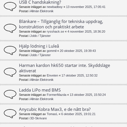
USB C handskakning?
Senaste inlägget av
newbadboy
«
13 november 2025, 17:05:41
Postat i
Allmän Elektronik
Blänkare – Tillgänglig för tekniska uppdrag,
konstruktion och praktiskt arbete
Senaste inlägget av
rysshack.se
«
4 november 2025, 18:36:20
Postat i
Jobb / Tjänster
Hjälp lödning i Luleå
Senaste inlägget av
gommil
«
20 oktober 2025, 19:39:43
Postat i
Jobb / Tjänster
Harman kardon hk650 startar inte. Skyddsläge
aktiverat
Senaste inlägget av
Enveten
«
17 oktober 2025, 12:50:32
Postat i
Allmän Elektronik
Ladda LiPo med BMS
Senaste inlägget av
FormerMazda
«
13 oktober 2025, 15:50:24
Postat i
Allmän Elektronik
Anycubic Kobra Max3, e de nått bra?
Senaste inlägget av
TomasL
«
6 oktober 2025, 19:01:21
Postat i
3D-Skrivare