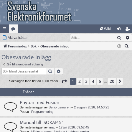
Wiki
Sök
na
Aktiva trådar
at
og
li
S
bb
Forumindex
eg
Sök
Obesvarade inlägg
ga
m
ö
Obesvarade inlägg
lä
ori
in
ed
k
nk
er
le
Gå till avancerad sökning
Sök
Avancerad sökning
ar
m
Sida
1
av
20
2
3
4
5
20
1
Näs
Sökningen fann fler än 1000 träffar
…
Trådar
Phyton med Fusion
Senaste inlägget av
SeniorLemuren
«
2 augusti 2026, 14:53:21
Postat i
Programmering
Manual till ISOKAP 51
Senaste inlägget av
imac
«
17 juli 2026, 09:52:45
Postat i
Mätinstrument / Verktyg / Labbutrustning