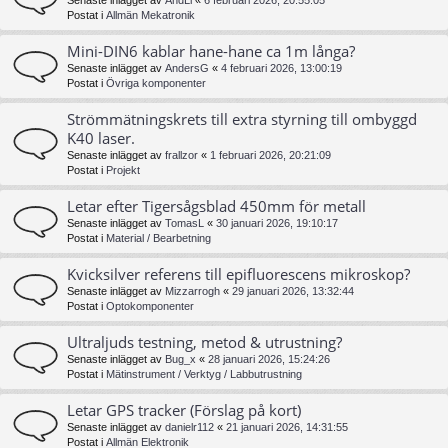
Senaste inlägget av
AndLi
«
6 februari 2026, 20:55:05
Postat i
Allmän Mekatronik
Mini-DIN6 kablar hane-hane ca 1m långa?
Senaste inlägget av
AndersG
«
4 februari 2026, 13:00:19
Postat i
Övriga komponenter
Strömmätningskrets till extra styrning till ombyggd
K40 laser.
Senaste inlägget av
frallzor
«
1 februari 2026, 20:21:09
Postat i
Projekt
Letar efter Tigersågsblad 450mm för metall
Senaste inlägget av
TomasL
«
30 januari 2026, 19:10:17
Postat i
Material / Bearbetning
Kvicksilver referens till epifluorescens mikroskop?
Senaste inlägget av
Mizzarrogh
«
29 januari 2026, 13:32:44
Postat i
Optokomponenter
Ultraljuds testning, metod & utrustning?
Senaste inlägget av
Bug_x
«
28 januari 2026, 15:24:26
Postat i
Mätinstrument / Verktyg / Labbutrustning
Letar GPS tracker (Förslag på kort)
Senaste inlägget av
danielr112
«
21 januari 2026, 14:31:55
Postat i
Allmän Elektronik