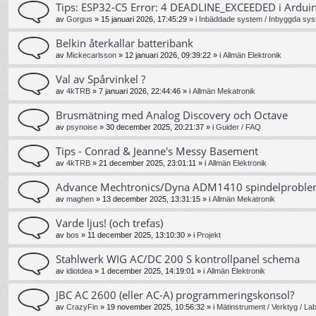
Tips: ESP32-C5 Error: 4 DEADLINE_EXCEEDED i Ardui
av
Gorgus
»
15 januari 2026, 17:45:29
» i
Inbäddade system / Inbyggda sys
Belkin återkallar batteribank
av
Mickecarlsson
»
12 januari 2026, 09:39:22
» i
Allmän Elektronik
Val av Spårvinkel ?
av
4kTRB
»
7 januari 2026, 22:44:46
» i
Allmän Mekatronik
Brusmätning med Analog Discovery och Octave
av
psynoise
»
30 december 2025, 20:21:37
» i
Guider / FAQ
Tips - Conrad & Jeanne's Messy Basement
av
4kTRB
»
21 december 2025, 23:01:11
» i
Allmän Elektronik
Advance Mechtronics/Dyna ADM1410 spindelprobl
av
maghen
»
13 december 2025, 13:31:15
» i
Allmän Mekatronik
Varde ljus! (och trefas)
av
bos
»
11 december 2025, 13:10:30
» i
Projekt
Stahlwerk WIG AC/DC 200 S kontrollpanel schema
av
idiotdea
»
1 december 2025, 14:19:01
» i
Allmän Elektronik
JBC AC 2600 (eller AC-A) programmeringskonsol?
av
CrazyFin
»
19 november 2025, 10:56:32
» i
Mätinstrument / Verktyg / La