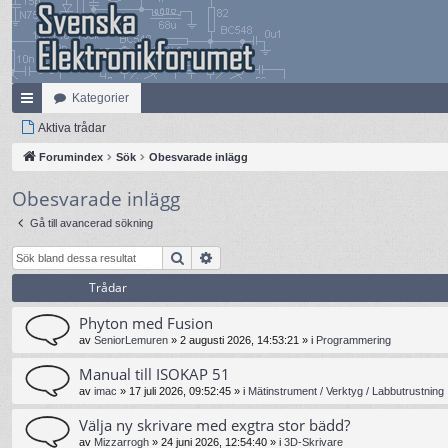
Kategorier
na
Aktiva trådar
bb
Forumindex
Sök
Obesvarade inlägg
lä
Obesvarade inlägg
nk
Gå till avancerad sökning
ar
Sök
Avancerad sökning
Trådar
Phyton med Fusion
av
SeniorLemuren
»
2 augusti 2026, 14:53:21
» i
Programmering
Manual till ISOKAP 51
av
imac
»
17 juli 2026, 09:52:45
» i
Mätinstrument / Verktyg / Labbutrustning
Välja ny skrivare med exgtra stor bädd?
av
Mizzarrogh
»
24 juni 2026, 12:54:40
» i
3D-Skrivare