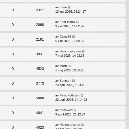
av
grym
0
2327
13 juni 2026, 08:24:17
av
EpoElektro
0
2090
9 juni 2026, 14:52:20
av
Claes56
0
2181
6 juni 2026, 12:59:05
av
SeniorLemuren
0
3931
7 maj 2026, 14:02:33
av
Marta
0
4523
1 maj 2026, 13:00:53
av
Sungam
0
3773
23 april 2026, 19:33:01
av
PatrickOhlson
0
5000
22 april 2026, 14:14:22
av
fredswed
0
4041
9 april 2026, 21:12:24
av
Mickecarlsson
0
4023