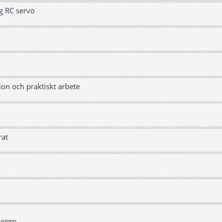
g RC servo
ion och praktiskt arbete
rat
ustning