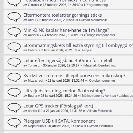
av
Oltronix
»
18 februari 2026, 14:36:39
» i
Programmering
Eftermontera toalettrengörnings sticks
av
AndLi
»
6 februari 2026, 20:55:05
» i
Allmän Mekatronik
Mini-DIN6 kablar hane-hane ca 1m långa?
av
AndersG
»
4 februari 2026, 13:00:19
» i
Övriga komponenter
Strömmätningskrets till extra styrning till ombyggd K4
av
frallzor
»
1 februari 2026, 20:21:09
» i
Projekt
Letar efter Tigersågsblad 450mm för metall
av
TomasL
»
30 januari 2026, 19:10:17
» i
Material / Bearbetning
Kvicksilver referens till epifluorescens mikroskop?
av
Mizzarrogh
»
29 januari 2026, 13:32:44
» i
Optokomponenter
Ultraljuds testning, metod & utrustning?
av
Bug_x
»
28 januari 2026, 15:24:26
» i
Mätinstrument / Verktyg / Labbutrus
Letar GPS tracker (Förslag på kort)
av
danielr112
»
21 januari 2026, 14:31:55
» i
Allmän Elektronik
Plexgear USB till SATA, komponent
av
Repaterion
»
18 januari 2026, 14:00:37
» i
Allmän Elektronik