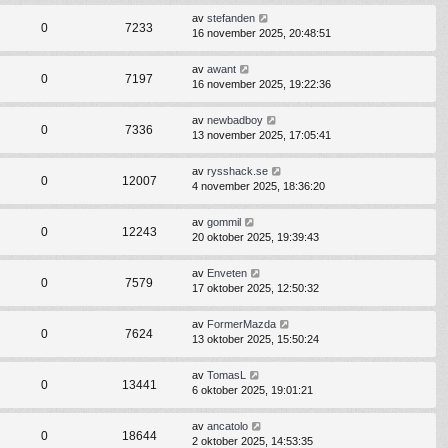
av
stefanden
0
7233
16 november 2025, 20:48:51
av
awant
0
7197
16 november 2025, 19:22:36
av
newbadboy
0
7336
13 november 2025, 17:05:41
av
rysshack.se
0
12007
4 november 2025, 18:36:20
av
gommil
0
12243
20 oktober 2025, 19:39:43
av
Enveten
0
7579
17 oktober 2025, 12:50:32
av
FormerMazda
0
7624
13 oktober 2025, 15:50:24
av
TomasL
0
13441
6 oktober 2025, 19:01:21
av
ancatolo
0
18644
2 oktober 2025, 14:53:35