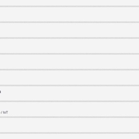
a
/ IoT