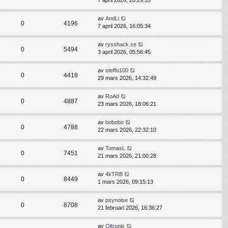
7 april 2026, 20:29:55
av
AndLi
0
4196
7 april 2026, 16:05:34
av
rysshack.se
0
5494
3 april 2026, 05:56:45
av
steffo100
0
4418
29 mars 2026, 14:32:49
av
RoAd
0
4887
23 mars 2026, 18:06:21
av
bobobo
0
4788
22 mars 2026, 22:32:10
av
TomasL
0
7451
21 mars 2026, 21:00:28
av
4kTRB
0
8449
1 mars 2026, 09:15:13
av
psynoise
0
8708
21 februari 2026, 16:36:27
av
Oltronix