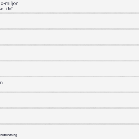
no-miljön
tem / IoT
em
bbutrustning