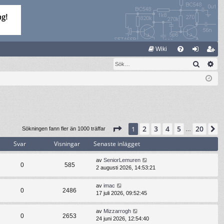
S
Wiki
Sök
Av
FA
og
li
Q
ga
m
in
ed
le
m
Sida
1
av
20
2
3
4
5
20
1
N
Sökningen fann fler än 1000 träffar
…
Svar
Visningar
Senaste inlägget
av
SeniorLemuren
0
585
2 augusti 2026, 14:53:21
av
imac
0
2486
17 juli 2026, 09:52:45
av
Mizzarrogh
0
2653
24 juni 2026, 12:54:40