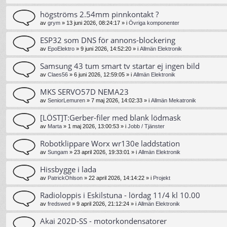
högströms 2.54mm pinnkontakt ?
av
grym
»
13 juni 2026, 08:24:17
» i
Övriga komponenter
ESP32 som DNS för annons-blockering
av
EpoElektro
»
9 juni 2026, 14:52:20
» i
Allmän Elektronik
Samsung 43 tum smart tv startar ej ingen bild
av
Claes56
»
6 juni 2026, 12:59:05
» i
Allmän Elektronik
MKS SERVO57D NEMA23
av
SeniorLemuren
»
7 maj 2026, 14:02:33
» i
Allmän Mekatronik
[LÖST]T:Gerber-filer med blank lödmask
av
Marta
»
1 maj 2026, 13:00:53
» i
Jobb / Tjänster
Robotklippare Worx wr130e laddstation
av
Sungam
»
23 april 2026, 19:33:01
» i
Allmän Elektronik
Hissbygge i lada
av
PatrickOhlson
»
22 april 2026, 14:14:22
» i
Projekt
Radioloppis i Eskilstuna - lördag 11/4 kl 10.00
av
fredswed
»
9 april 2026, 21:12:24
» i
Allmän Elektronik
Akai 202D-SS - motorkondensatorer