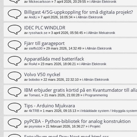
av
Mickecarlsson
»
7 april 2026, 20:29:55
» i
Allmän Elektronik
Billigast 4/5G-uppkoppling för små digitala projekt?
av
AndLi
»
7 april 2026, 16:05:34
» i
Allmän Elektronik
IDEC PLC WINDLDR
av
rysshack.se
»
3 april 2026, 05:56:45
» i
Allmän Mekatronik
Fjärr till garageport
av
steffo100
»
29 mars 2026, 14:32:49
» i
Allmän Elektronik
Apparatlåda med batterifack
av
RoAd
»
23 mars 2026, 18:06:21
» i
Allmän Elektronik
Volvo V50 nyckel
av
bobobo
»
22 mars 2026, 22:32:10
» i
Allmän Elektronik
IBM erbjuder gratis körtid på en Kvantumdator till all
av
TomasL
»
21 mars 2026, 21:00:28
» i
Programmering
Tips - Arduino Mjukvara
av
4kTRB
»
1 mars 2026, 09:15:13
» i
Inbäddade system / Inbyggda system 
pyPCBA - Python-bibliotek för analog konstruktion
av
psynoise
»
21 februari 2026, 16:36:27
» i
Projekt
Fotoalbum med Prev Next med html css