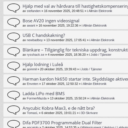
Hjälp med val av hårdvara till hastighetskompenserin
av
stefanden
»
16 november 2025, 20:48:51
» i
Allmän Elektronik
Bose AV20 ingen videosignal
av
awant
»
16 november 2025, 19:22:36
» i
Allmän Elektronik
USB C handskakning?
av
newbadboy
»
13 november 2025, 17:05:41
» i
Allmän Elektronik
Blänkare – Tillgänglig för tekniska uppdrag, konstrukt
av
rysshack.se
»
4 november 2025, 18:36:20
» i
Jobb / Tjänster
Hjälp lödning i Luleå
av
gommil
»
20 oktober 2025, 19:39:43
» i
Jobb / Tjänster
Harman kardon hk650 startar inte. Skyddsläge aktive
av
Enveten
»
17 oktober 2025, 12:50:32
» i
Allmän Elektronik
Ladda LiPo med BMS
av
FormerMazda
»
13 oktober 2025, 15:50:24
» i
Allmän Elektronik
Anycubic Kobra Max3, e de nått bra?
av
TomasL
»
6 oktober 2025, 19:01:21
» i
3D-Skrivare
Difa PDF3700 Programmable Dual Filter
av
ancatolo
»
2 oktober 2025, 14:53:35
» i
Mätinstrument / Verktyg / Labbutr