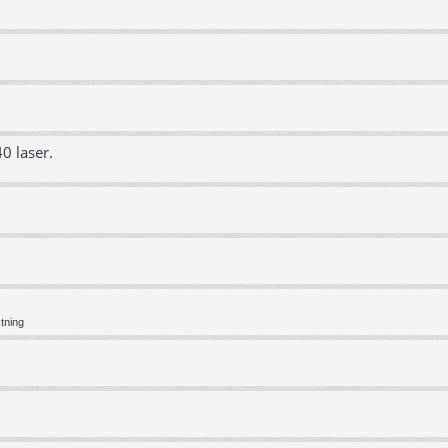
0 laser.
tning