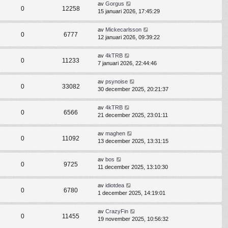
av
Gorgus
0
12258
15 januari 2026, 17:45:29
av
Mickecarlsson
0
6777
12 januari 2026, 09:39:22
av
4kTRB
0
11233
7 januari 2026, 22:44:46
av
psynoise
0
33082
30 december 2025, 20:21:37
av
4kTRB
0
6566
21 december 2025, 23:01:11
av
maghen
0
11092
13 december 2025, 13:31:15
av
bos
0
9725
11 december 2025, 13:10:30
av
idiotdea
0
6780
1 december 2025, 14:19:01
av
CrazyFin
0
11455
19 november 2025, 10:56:32