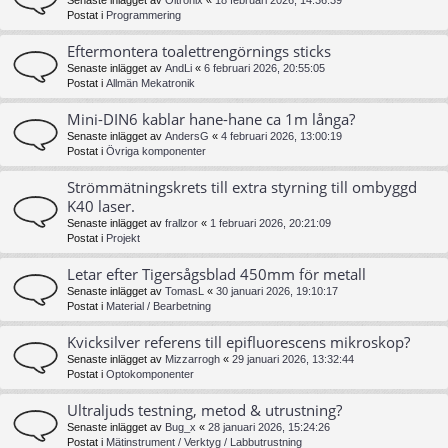
Senaste inlägget av
Oltronix
«
18 februari 2026, 14:36:39
Postat i
Programmering
Eftermontera toalettrengörnings sticks
Senaste inlägget av
AndLi
«
6 februari 2026, 20:55:05
Postat i
Allmän Mekatronik
Mini-DIN6 kablar hane-hane ca 1m långa?
Senaste inlägget av
AndersG
«
4 februari 2026, 13:00:19
Postat i
Övriga komponenter
Strömmätningskrets till extra styrning till ombyggd
K40 laser.
Senaste inlägget av
frallzor
«
1 februari 2026, 20:21:09
Postat i
Projekt
Letar efter Tigersågsblad 450mm för metall
Senaste inlägget av
TomasL
«
30 januari 2026, 19:10:17
Postat i
Material / Bearbetning
Kvicksilver referens till epifluorescens mikroskop?
Senaste inlägget av
Mizzarrogh
«
29 januari 2026, 13:32:44
Postat i
Optokomponenter
Ultraljuds testning, metod & utrustning?
Senaste inlägget av
Bug_x
«
28 januari 2026, 15:24:26
Postat i
Mätinstrument / Verktyg / Labbutrustning