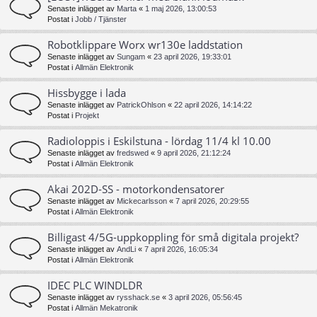
Senaste inlägget av
Marta
«
1 maj 2026, 13:00:53
Postat i
Jobb / Tjänster
Robotklippare Worx wr130e laddstation
Senaste inlägget av
Sungam
«
23 april 2026, 19:33:01
Postat i
Allmän Elektronik
Hissbygge i lada
Senaste inlägget av
PatrickOhlson
«
22 april 2026, 14:14:22
Postat i
Projekt
Radioloppis i Eskilstuna - lördag 11/4 kl 10.00
Senaste inlägget av
fredswed
«
9 april 2026, 21:12:24
Postat i
Allmän Elektronik
Akai 202D-SS - motorkondensatorer
Senaste inlägget av
Mickecarlsson
«
7 april 2026, 20:29:55
Postat i
Allmän Elektronik
Billigast 4/5G-uppkoppling för små digitala projekt?
Senaste inlägget av
AndLi
«
7 april 2026, 16:05:34
Postat i
Allmän Elektronik
IDEC PLC WINDLDR
Senaste inlägget av
rysshack.se
«
3 april 2026, 05:56:45
Postat i
Allmän Mekatronik