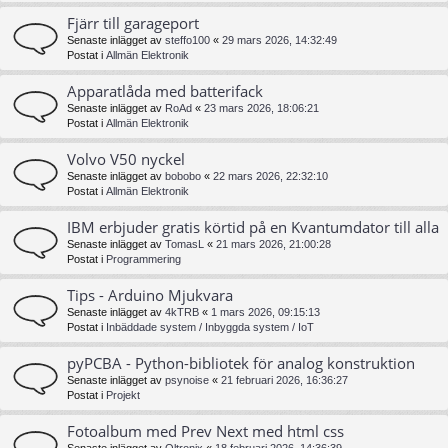
Fjärr till garageport
Senaste inlägget av
steffo100
«
29 mars 2026, 14:32:49
Postat i
Allmän Elektronik
Apparatlåda med batterifack
Senaste inlägget av
RoAd
«
23 mars 2026, 18:06:21
Postat i
Allmän Elektronik
Volvo V50 nyckel
Senaste inlägget av
bobobo
«
22 mars 2026, 22:32:10
Postat i
Allmän Elektronik
IBM erbjuder gratis körtid på en Kvantumdator till alla
Senaste inlägget av
TomasL
«
21 mars 2026, 21:00:28
Postat i
Programmering
Tips - Arduino Mjukvara
Senaste inlägget av
4kTRB
«
1 mars 2026, 09:15:13
Postat i
Inbäddade system / Inbyggda system / IoT
pyPCBA - Python-bibliotek för analog konstruktion
Senaste inlägget av
psynoise
«
21 februari 2026, 16:36:27
Postat i
Projekt
Fotoalbum med Prev Next med html css