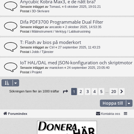
Anycubic Kobra Max3, e de nått bra?
Senaste inlägget av
TomasL
«
6 oktober 2025, 19:01:21
Postat i
3D-Skrivare
Difa PDF3700 Programmable Dual Filter
Senaste inlägget av
ancatolo
«
2 oktober 2025, 14:53:35
Postat i
Mätinstrument / Verktyg / Labbutrustning
T: Flash av bios på moderkort
Senaste inlägget av
Ctrl
«
27 september 2025, 11:43:23
Postat i
Jobb / Tjänster
IoT HAL/DAL med JSON-konfiguration och skriptmotor
Senaste inlägget av
manicken
«
24 september 2025, 23:05:40
Postat i
Projekt
Sida
1
av
20
2
3
4
5
20
1
Näs
Sökningen fann fler än 1000 träffar
…
Hoppa till
Forumindex
Kontakta oss