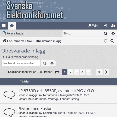
Wiki
Sök
na
Aktiva trådar
at
og
li
S
bb
Forumindex
eg
Sök
Obesvarade inlägg
ga
m
ö
Obesvarade inlägg
lä
ori
in
ed
k
nk
er
le
Gå till avancerad sökning
Sök
Avancerad sökning
ar
m
Sida
1
av
20
2
3
4
5
20
1
Näs
Sökningen fann fler än 1000 träffar
…
Trådar
HP 8753D och 8563E, eventuellt YIG / YLO.
Senaste inlägget av
Repaterion
«
6 augusti 2026, 23:27:11
Postat i
Mätinstrument / Verktyg / Labbutrustning
Phyton med Fusion
Senaste inlägget av
SeniorLemuren
«
2 augusti 2026, 14:53:21
Postat i
Programmering