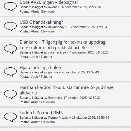
Bose AV20 ingen videosignal
Senaste inlägget av
awant
«
16 november 2025, 19:22:36
Postat i
Allmän Elektronik
USB C handskakning?
Senaste inlägget av
newbadboy
«
13 november 2025, 17:05:41
Postat i
Allmän Elektronik
Blänkare – Tillgänglig för tekniska uppdrag,
konstruktion och praktiskt arbete
Senaste inlägget av
rysshack.se
«
4 november 2025, 18:36:20
Postat i
Jobb / Tjänster
Hjälp lödning i Luleå
Senaste inlägget av
gommil
«
20 oktober 2025, 19:39:43
Postat i
Jobb / Tjänster
Harman kardon hk650 startar inte. Skyddsläge
aktiverat
Senaste inlägget av
Enveten
«
17 oktober 2025, 12:50:32
Postat i
Allmän Elektronik
Ladda LiPo med BMS
Senaste inlägget av
FormerMazda
«
13 oktober 2025, 15:50:24
Postat i
Allmän Elektronik