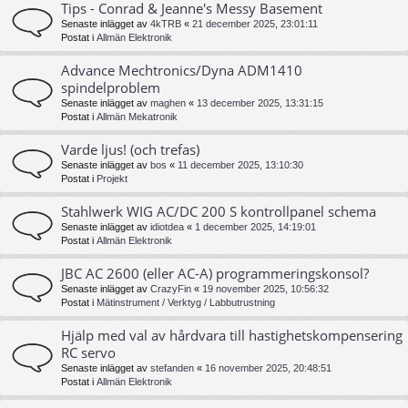
Tips - Conrad & Jeanne's Messy Basement
Senaste inlägget av
4kTRB
«
21 december 2025, 23:01:11
Postat i
Allmän Elektronik
Advance Mechtronics/Dyna ADM1410
spindelproblem
Senaste inlägget av
maghen
«
13 december 2025, 13:31:15
Postat i
Allmän Mekatronik
Varde ljus! (och trefas)
Senaste inlägget av
bos
«
11 december 2025, 13:10:30
Postat i
Projekt
Stahlwerk WIG AC/DC 200 S kontrollpanel schema
Senaste inlägget av
idiotdea
«
1 december 2025, 14:19:01
Postat i
Allmän Elektronik
JBC AC 2600 (eller AC-A) programmeringskonsol?
Senaste inlägget av
CrazyFin
«
19 november 2025, 10:56:32
Postat i
Mätinstrument / Verktyg / Labbutrustning
Hjälp med val av hårdvara till hastighetskompensering
RC servo
Senaste inlägget av
stefanden
«
16 november 2025, 20:48:51
Postat i
Allmän Elektronik