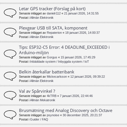
Letar GPS tracker (Förslag på kort)
Senaste inlägget av
danielr112
«
21 januari 2026, 14:31:55
Postat i
Allmän Elektronik
Plexgear USB till SATA, komponent
Senaste inlägget av
Repaterion
«
18 januari 2026, 14:00:37
Postat i
Allmän Elektronik
Tips: ESP32-C5 Error: 4 DEADLINE_EXCEEDED i
Arduino-miljön
Senaste inlägget av
Gorgus
«
15 januari 2026, 17:45:29
Postat i
Inbäddade system / Inbyggda system / IoT
Belkin återkallar batteribank
Senaste inlägget av
Mickecarlsson
«
12 januari 2026, 09:39:22
Postat i
Allmän Elektronik
Val av Spårvinkel ?
Senaste inlägget av
4kTRB
«
7 januari 2026, 22:44:46
Postat i
Allmän Mekatronik
Brusmätning med Analog Discovery och Octave
Senaste inlägget av
psynoise
«
30 december 2025, 20:21:37
Postat i
Guider / FAQ