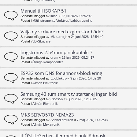
Manual till ISOKAP 51
Senaste inlägget av
imac
«
17 juli 2026, 09:52:45
Postat i
Mätinstrument / Verktyg / Labbutrustning
Välja ny skrivare med exgtra stor bädd?
Senaste inlägget av
Mizzarrogh
«
24 juni 2026, 12:54:40
Postat i
3D-Skrivare
högströms 2.54mm pinnkontakt ?
Senaste inlägget av
grym
«
13 juni 2026, 08:24:17
Postat i
Övriga komponenter
ESP32 som DNS för annons-blockering
Senaste inlägget av
EpoElektro
«
9 juni 2026, 14:52:20
Postat i
Allmän Elektronik
Samsung 43 tum smart tv startar ej ingen bild
Senaste inlägget av
Claes56
«
6 juni 2026, 12:59:05
Postat i
Allmän Elektronik
MKS SERVO57D NEMA23
Senaste inlägget av
SeniorLemuren
«
7 maj 2026, 14:02:33
Postat i
Allmän Mekatronik
[LÖST]T:Gerber-filer med blank lödmask