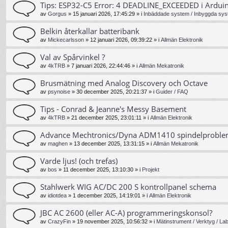
Tips: ESP32-C5 Error: 4 DEADLINE_EXCEEDED i Ardui
av
Gorgus
»
15 januari 2026, 17:45:29
» i
Inbäddade system / Inbyggda sys
Belkin återkallar batteribank
av
Mickecarlsson
»
12 januari 2026, 09:39:22
» i
Allmän Elektronik
Val av Spårvinkel ?
av
4kTRB
»
7 januari 2026, 22:44:46
» i
Allmän Mekatronik
Brusmätning med Analog Discovery och Octave
av
psynoise
»
30 december 2025, 20:21:37
» i
Guider / FAQ
Tips - Conrad & Jeanne's Messy Basement
av
4kTRB
»
21 december 2025, 23:01:11
» i
Allmän Elektronik
Advance Mechtronics/Dyna ADM1410 spindelprobl
av
maghen
»
13 december 2025, 13:31:15
» i
Allmän Mekatronik
Varde ljus! (och trefas)
av
bos
»
11 december 2025, 13:10:30
» i
Projekt
Stahlwerk WIG AC/DC 200 S kontrollpanel schema
av
idiotdea
»
1 december 2025, 14:19:01
» i
Allmän Elektronik
JBC AC 2600 (eller AC-A) programmeringskonsol?
av
CrazyFin
»
19 november 2025, 10:56:32
» i
Mätinstrument / Verktyg / La