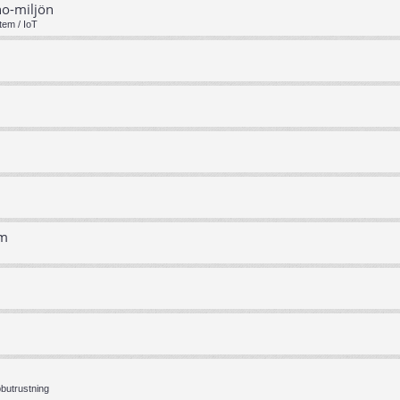
no-miljön
tem / IoT
em
bbutrustning