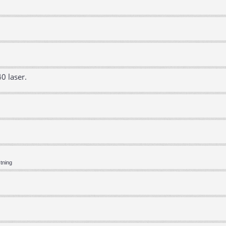
0 laser.
tning