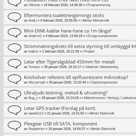
av
Oltronix
»
18 februari 2026, 14:36:39
» i
Programmering
Eftermontera toalettrengörnings sticks
av
AndLi
»
6 februari 2026, 20:55:05
» i
Allmän Mekatronik
Mini-DIN6 kablar hane-hane ca 1m långa?
av
AndersG
»
4 februari 2026, 13:00:19
» i
Övriga komponenter
Strömmätningskrets till extra styrning till ombyggd K4
av
frallzor
»
1 februari 2026, 20:21:09
» i
Projekt
Letar efter Tigersågsblad 450mm för metall
av
TomasL
»
30 januari 2026, 19:10:17
» i
Material / Bearbetning
Kvicksilver referens till epifluorescens mikroskop?
av
Mizzarrogh
»
29 januari 2026, 13:32:44
» i
Optokomponenter
Ultraljuds testning, metod & utrustning?
av
Bug_x
»
28 januari 2026, 15:24:26
» i
Mätinstrument / Verktyg / Labbutrus
Letar GPS tracker (Förslag på kort)
av
danielr112
»
21 januari 2026, 14:31:55
» i
Allmän Elektronik
Plexgear USB till SATA, komponent
av
Repaterion
»
18 januari 2026, 14:00:37
» i
Allmän Elektronik