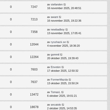
av
stefanden
0
7247
16 november 2025, 20:48:51
av
awant
0
7213
16 november 2025, 19:22:36
av
newbadboy
0
7358
13 november 2025, 17:05:41
av
rysshack.se
0
12044
4 november 2025, 18:36:20
av
gommil
0
12264
20 oktober 2025, 19:39:43
av
Enveten
0
7603
17 oktober 2025, 12:50:32
av
FormerMazda
0
7637
13 oktober 2025, 15:50:24
av
TomasL
0
13472
6 oktober 2025, 19:01:21
av
ancatolo
0
18678
2 oktober 2025, 14:53:35