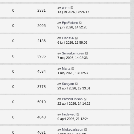
av
grym
0
2331
13 juni 2026, 08:24:17
av
EpoElektro
0
2095
9 juni 2026, 14:52:20
av
Claes56
0
2186
6 juni 2026, 12:59:05
av
SeniorLemuren
0
3935
7 maj 2026, 14:02:33
av
Marta
0
4534
1 maj 2026, 13:00:53
av
Sungam
0
3778
23 april 2026, 19:33:01
av
PatrickOhlson
0
5010
22 april 2026, 14:14:22
av
fredswed
0
4048
9 april 2026, 21:12:24
av
Mickecarlsson
0
4031