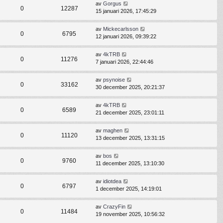
av
Gorgus
0
12287
15 januari 2026, 17:45:29
av
Mickecarlsson
0
6795
12 januari 2026, 09:39:22
av
4kTRB
0
11276
7 januari 2026, 22:44:46
av
psynoise
0
33162
30 december 2025, 20:21:37
av
4kTRB
0
6589
21 december 2025, 23:01:11
av
maghen
0
11120
13 december 2025, 13:31:15
av
bos
0
9760
11 december 2025, 13:10:30
av
idiotdea
0
6797
1 december 2025, 14:19:01
av
CrazyFin
0
11484
19 november 2025, 10:56:32