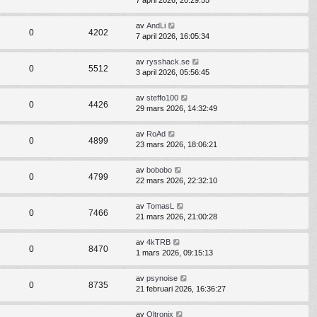
7 april 2026, 20:29:55
av
AndLi
0
4202
7 april 2026, 16:05:34
av
rysshack.se
0
5512
3 april 2026, 05:56:45
av
steffo100
0
4426
29 mars 2026, 14:32:49
av
RoAd
0
4899
23 mars 2026, 18:06:21
av
bobobo
0
4799
22 mars 2026, 22:32:10
av
TomasL
0
7466
21 mars 2026, 21:00:28
av
4kTRB
0
8470
1 mars 2026, 09:15:13
av
psynoise
0
8735
21 februari 2026, 16:36:27
av
Oltronix