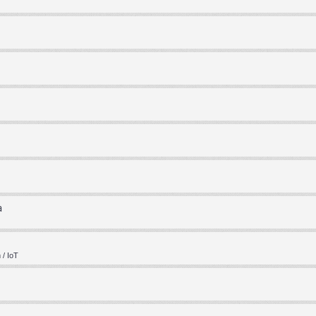
a
/ IoT