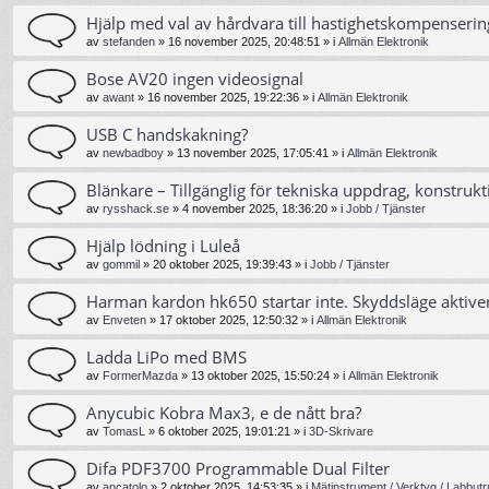
Hjälp med val av hårdvara till hastighetskompenserin
av
stefanden
»
16 november 2025, 20:48:51
» i
Allmän Elektronik
Bose AV20 ingen videosignal
av
awant
»
16 november 2025, 19:22:36
» i
Allmän Elektronik
USB C handskakning?
av
newbadboy
»
13 november 2025, 17:05:41
» i
Allmän Elektronik
Blänkare – Tillgänglig för tekniska uppdrag, konstrukt
av
rysshack.se
»
4 november 2025, 18:36:20
» i
Jobb / Tjänster
Hjälp lödning i Luleå
av
gommil
»
20 oktober 2025, 19:39:43
» i
Jobb / Tjänster
Harman kardon hk650 startar inte. Skyddsläge aktive
av
Enveten
»
17 oktober 2025, 12:50:32
» i
Allmän Elektronik
Ladda LiPo med BMS
av
FormerMazda
»
13 oktober 2025, 15:50:24
» i
Allmän Elektronik
Anycubic Kobra Max3, e de nått bra?
av
TomasL
»
6 oktober 2025, 19:01:21
» i
3D-Skrivare
Difa PDF3700 Programmable Dual Filter
av
ancatolo
»
2 oktober 2025, 14:53:35
» i
Mätinstrument / Verktyg / Labbutr