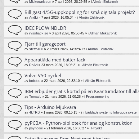
av
Mickecarlsson
»
7 april 2026, 20:29:55
» i
Allmän Elektronik
Billigast 4/5G-uppkoppling för små digitala projekt?
av
AndLi
»
7 april 2026, 16:05:34
» i
Allmän Elektronik
IDEC PLC WINDLDR
av
rysshack.se
»
3 april 2026, 05:56:45
» i
Allmän Mekatronik
Fjärr till garageport
av
steffo100
»
29 mars 2026, 14:32:49
» i
Allmän Elektronik
Apparatlåda med batterifack
av
RoAd
»
23 mars 2026, 18:06:21
» i
Allmän Elektronik
Volvo V50 nyckel
av
bobobo
»
22 mars 2026, 22:32:10
» i
Allmän Elektronik
IBM erbjuder gratis körtid på en Kvantumdator till all
av
TomasL
»
21 mars 2026, 21:00:28
» i
Programmering
Tips - Arduino Mjukvara
av
4kTRB
»
1 mars 2026, 09:15:13
» i
Inbäddade system / Inbyggda system 
pyPCBA - Python-bibliotek för analog konstruktion
av
psynoise
»
21 februari 2026, 16:36:27
» i
Projekt
Fotoalbum med Prev Next med html css