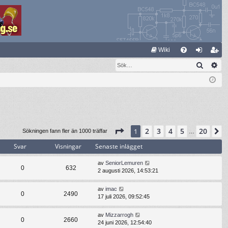
S
Wiki
Sök
Av
FA
og
li
Q
ga
m
in
ed
le
m
Sida
1
av
20
2
3
4
5
20
1
N
Sökningen fann fler än 1000 träffar
…
Svar
Visningar
Senaste inlägget
av
SeniorLemuren
0
632
2 augusti 2026, 14:53:21
av
imac
0
2490
17 juli 2026, 09:52:45
av
Mizzarrogh
0
2660
24 juni 2026, 12:54:40