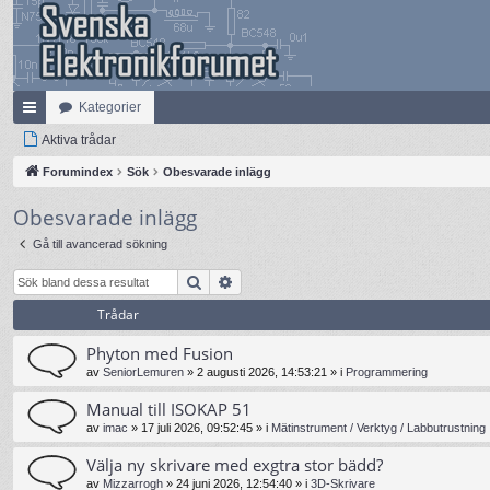
Kategorier
na
Aktiva trådar
bb
Forumindex
Sök
Obesvarade inlägg
lä
Obesvarade inlägg
nk
Gå till avancerad sökning
ar
Sök
Avancerad sökning
Trådar
Phyton med Fusion
av
SeniorLemuren
»
2 augusti 2026, 14:53:21
» i
Programmering
Manual till ISOKAP 51
av
imac
»
17 juli 2026, 09:52:45
» i
Mätinstrument / Verktyg / Labbutrustning
Välja ny skrivare med exgtra stor bädd?
av
Mizzarrogh
»
24 juni 2026, 12:54:40
» i
3D-Skrivare