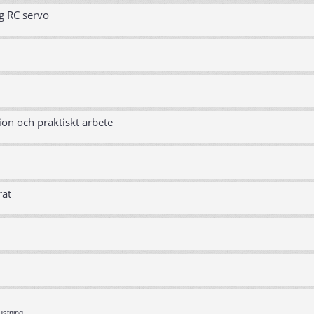
g RC servo
ion och praktiskt arbete
rat
ustning