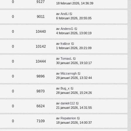
0
9127
18 februari 2026, 14:36:39
av
AndLi
0
9011
6 februari 2026, 20:55:05
av
AndersG
0
10440
4 februari 2026, 13:00:19
av
frallzor
0
10142
1 februari 2026, 20:21:09
av
TomasL
0
10444
30 januari 2026, 19:10:17
av
Mizzarrogh
0
9896
29 januari 2026, 13:32:44
av
Bug_x
0
9870
28 januari 2026, 15:24:26
av
danielr112
0
6624
21 januari 2026, 14:31:55
av
Repaterion
0
7109
18 januari 2026, 14:00:37