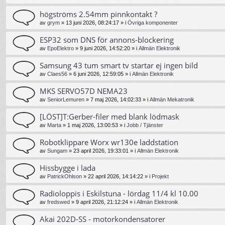
högströms 2.54mm pinnkontakt ?
av
grym
»
13 juni 2026, 08:24:17
» i
Övriga komponenter
ESP32 som DNS för annons-blockering
av
EpoElektro
»
9 juni 2026, 14:52:20
» i
Allmän Elektronik
Samsung 43 tum smart tv startar ej ingen bild
av
Claes56
»
6 juni 2026, 12:59:05
» i
Allmän Elektronik
MKS SERVO57D NEMA23
av
SeniorLemuren
»
7 maj 2026, 14:02:33
» i
Allmän Mekatronik
[LÖST]T:Gerber-filer med blank lödmask
av
Marta
»
1 maj 2026, 13:00:53
» i
Jobb / Tjänster
Robotklippare Worx wr130e laddstation
av
Sungam
»
23 april 2026, 19:33:01
» i
Allmän Elektronik
Hissbygge i lada
av
PatrickOhlson
»
22 april 2026, 14:14:22
» i
Projekt
Radioloppis i Eskilstuna - lördag 11/4 kl 10.00
av
fredswed
»
9 april 2026, 21:12:24
» i
Allmän Elektronik
Akai 202D-SS - motorkondensatorer