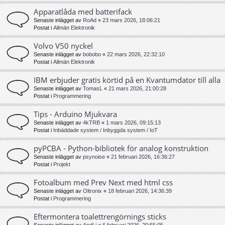
Apparatlåda med batterifack
Senaste inlägget av
RoAd
«
23 mars 2026, 18:06:21
Postat i
Allmän Elektronik
Volvo V50 nyckel
Senaste inlägget av
bobobo
«
22 mars 2026, 22:32:10
Postat i
Allmän Elektronik
IBM erbjuder gratis körtid på en Kvantumdator till alla
Senaste inlägget av
TomasL
«
21 mars 2026, 21:00:28
Postat i
Programmering
Tips - Arduino Mjukvara
Senaste inlägget av
4kTRB
«
1 mars 2026, 09:15:13
Postat i
Inbäddade system / Inbyggda system / IoT
pyPCBA - Python-bibliotek för analog konstruktion
Senaste inlägget av
psynoise
«
21 februari 2026, 16:36:27
Postat i
Projekt
Fotoalbum med Prev Next med html css
Senaste inlägget av
Oltronix
«
18 februari 2026, 14:36:39
Postat i
Programmering
Eftermontera toalettrengörnings sticks