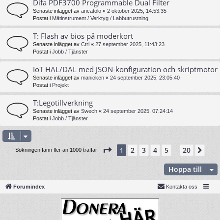
Difa PDF3700 Programmable Dual Filter
Senaste inlägget av
ancatolo
«
2 oktober 2025, 14:53:35
Postat i
Mätinstrument / Verktyg / Labbutrustning
T: Flash av bios på moderkort
Senaste inlägget av
Ctrl
«
27 september 2025, 11:43:23
Postat i
Jobb / Tjänster
IoT HAL/DAL med JSON-konfiguration och skriptmotor
Senaste inlägget av
manicken
«
24 september 2025, 23:05:40
Postat i
Projekt
T:Legotillverkning
Senaste inlägget av
Swech
«
24 september 2025, 07:24:14
Postat i
Jobb / Tjänster
Sida
1
av
20
2
3
4
5
20
1
Näs
Sökningen fann fler än 1000 träffar
…
Hoppa till
Forumindex
Kontakta oss