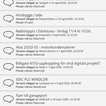
Senaste inlägget av
Sungam
«
23 april 2026, 19:33:01
Postat i
Allmän Elektronik
Hissbygge i lada
Senaste inlägget av
PatrickOhlson
«
22 april 2026, 14:14:22
Postat i
Projekt
Radioloppis i Eskilstuna - lördag 11/4 kl 10.00
Senaste inlägget av
fredswed
«
9 april 2026, 21:12:24
Postat i
Allmän Elektronik
Akai 202D-SS - motorkondensatorer
Senaste inlägget av
Mickecarlsson
«
7 april 2026, 20:29:55
Postat i
Allmän Elektronik
Billigast 4/5G-uppkoppling för små digitala projekt?
Senaste inlägget av
AndLi
«
7 april 2026, 16:05:34
Postat i
Allmän Elektronik
IDEC PLC WINDLDR
Senaste inlägget av
rysshack.se
«
3 april 2026, 05:56:45
Postat i
Allmän Mekatronik
Fjärr till garageport
Senaste inlägget av
steffo100
«
29 mars 2026, 14:32:49
Postat i
Allmän Elektronik