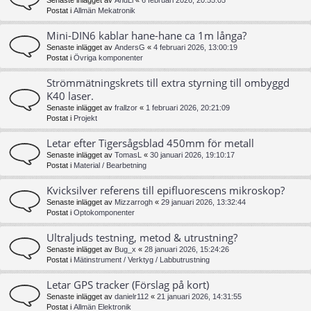
Senaste inlägget av
AndLi
«
6 februari 2026, 20:55:05
Postat i
Allmän Mekatronik
Mini-DIN6 kablar hane-hane ca 1m långa?
Senaste inlägget av
AndersG
«
4 februari 2026, 13:00:19
Postat i
Övriga komponenter
Strömmätningskrets till extra styrning till ombyggd
K40 laser.
Senaste inlägget av
frallzor
«
1 februari 2026, 20:21:09
Postat i
Projekt
Letar efter Tigersågsblad 450mm för metall
Senaste inlägget av
TomasL
«
30 januari 2026, 19:10:17
Postat i
Material / Bearbetning
Kvicksilver referens till epifluorescens mikroskop?
Senaste inlägget av
Mizzarrogh
«
29 januari 2026, 13:32:44
Postat i
Optokomponenter
Ultraljuds testning, metod & utrustning?
Senaste inlägget av
Bug_x
«
28 januari 2026, 15:24:26
Postat i
Mätinstrument / Verktyg / Labbutrustning
Letar GPS tracker (Förslag på kort)
Senaste inlägget av
danielr112
«
21 januari 2026, 14:31:55
Postat i
Allmän Elektronik