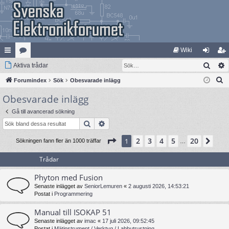
Wiki
Sök
na
Aktiva trådar
at
og
li
S
bb
Forumindex
eg
Sök
Obesvarade inlägg
ga
m
ö
Obesvarade inlägg
lä
ori
in
ed
k
nk
er
le
Gå till avancerad sökning
Sök
Avancerad sökning
ar
m
Sida
1
av
20
2
3
4
5
20
1
Näs
Sökningen fann fler än 1000 träffar
…
Trådar
Phyton med Fusion
Senaste inlägget av
SeniorLemuren
«
2 augusti 2026, 14:53:21
Postat i
Programmering
Manual till ISOKAP 51
Senaste inlägget av
imac
«
17 juli 2026, 09:52:45
Postat i
Mätinstrument / Verktyg / Labbutrustning