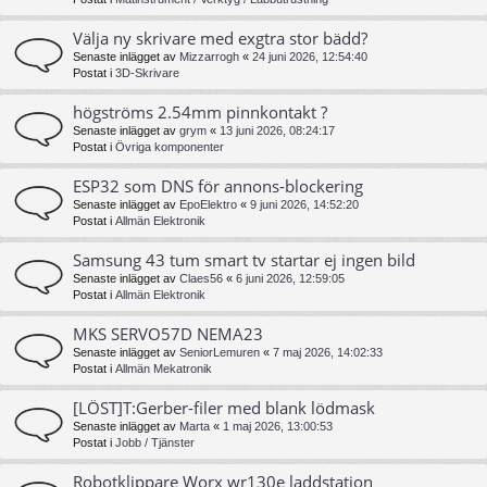
Välja ny skrivare med exgtra stor bädd?
Senaste inlägget av
Mizzarrogh
«
24 juni 2026, 12:54:40
Postat i
3D-Skrivare
högströms 2.54mm pinnkontakt ?
Senaste inlägget av
grym
«
13 juni 2026, 08:24:17
Postat i
Övriga komponenter
ESP32 som DNS för annons-blockering
Senaste inlägget av
EpoElektro
«
9 juni 2026, 14:52:20
Postat i
Allmän Elektronik
Samsung 43 tum smart tv startar ej ingen bild
Senaste inlägget av
Claes56
«
6 juni 2026, 12:59:05
Postat i
Allmän Elektronik
MKS SERVO57D NEMA23
Senaste inlägget av
SeniorLemuren
«
7 maj 2026, 14:02:33
Postat i
Allmän Mekatronik
[LÖST]T:Gerber-filer med blank lödmask
Senaste inlägget av
Marta
«
1 maj 2026, 13:00:53
Postat i
Jobb / Tjänster
Robotklippare Worx wr130e laddstation