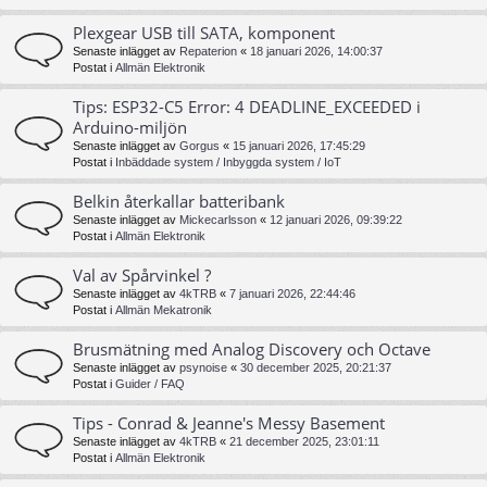
Plexgear USB till SATA, komponent
Senaste inlägget av
Repaterion
«
18 januari 2026, 14:00:37
Postat i
Allmän Elektronik
Tips: ESP32-C5 Error: 4 DEADLINE_EXCEEDED i
Arduino-miljön
Senaste inlägget av
Gorgus
«
15 januari 2026, 17:45:29
Postat i
Inbäddade system / Inbyggda system / IoT
Belkin återkallar batteribank
Senaste inlägget av
Mickecarlsson
«
12 januari 2026, 09:39:22
Postat i
Allmän Elektronik
Val av Spårvinkel ?
Senaste inlägget av
4kTRB
«
7 januari 2026, 22:44:46
Postat i
Allmän Mekatronik
Brusmätning med Analog Discovery och Octave
Senaste inlägget av
psynoise
«
30 december 2025, 20:21:37
Postat i
Guider / FAQ
Tips - Conrad & Jeanne's Messy Basement
Senaste inlägget av
4kTRB
«
21 december 2025, 23:01:11
Postat i
Allmän Elektronik