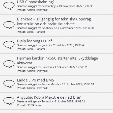
USB C handskakning?
Senaste inlägget av
newbadboy
«
13 november 2025, 17:05:41
Postat i
Allmän Elektronik
Blänkare – Tillgänglig för tekniska uppdrag,
konstruktion och praktiskt arbete
Senaste inlägget av
rysshack.se
«
4 november 2025, 18:36:20
Postat i
Jobb / Tjänster
Hjälp lödning i Luleå
Senaste inlägget av
gommil
«
20 oktober 2025, 19:39:43
Postat i
Jobb / Tjänster
Harman kardon hk650 startar inte. Skyddsläge
aktiverat
Senaste inlägget av
Enveten
«
17 oktober 2025, 12:50:32
Postat i
Allmän Elektronik
Ladda LiPo med BMS
Senaste inlägget av
FormerMazda
«
13 oktober 2025, 15:50:24
Postat i
Allmän Elektronik
Anycubic Kobra Max3, e de nått bra?
Senaste inlägget av
TomasL
«
6 oktober 2025, 19:01:21
Postat i
3D-Skrivare