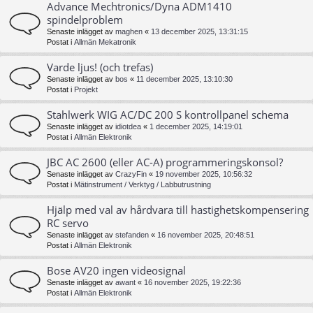
Advance Mechtronics/Dyna ADM1410
spindelproblem
Senaste inlägget av
maghen
«
13 december 2025, 13:31:15
Postat i
Allmän Mekatronik
Varde ljus! (och trefas)
Senaste inlägget av
bos
«
11 december 2025, 13:10:30
Postat i
Projekt
Stahlwerk WIG AC/DC 200 S kontrollpanel schema
Senaste inlägget av
idiotdea
«
1 december 2025, 14:19:01
Postat i
Allmän Elektronik
JBC AC 2600 (eller AC-A) programmeringskonsol?
Senaste inlägget av
CrazyFin
«
19 november 2025, 10:56:32
Postat i
Mätinstrument / Verktyg / Labbutrustning
Hjälp med val av hårdvara till hastighetskompensering
RC servo
Senaste inlägget av
stefanden
«
16 november 2025, 20:48:51
Postat i
Allmän Elektronik
Bose AV20 ingen videosignal
Senaste inlägget av
awant
«
16 november 2025, 19:22:36
Postat i
Allmän Elektronik