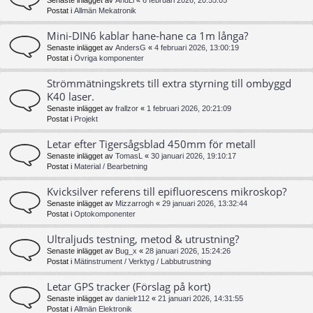
Senaste inlägget av
AndLi
«
6 februari 2026, 20:55:05
Postat i
Allmän Mekatronik
Mini-DIN6 kablar hane-hane ca 1m långa?
Senaste inlägget av
AndersG
«
4 februari 2026, 13:00:19
Postat i
Övriga komponenter
Strömmätningskrets till extra styrning till ombyggd
K40 laser.
Senaste inlägget av
frallzor
«
1 februari 2026, 20:21:09
Postat i
Projekt
Letar efter Tigersågsblad 450mm för metall
Senaste inlägget av
TomasL
«
30 januari 2026, 19:10:17
Postat i
Material / Bearbetning
Kvicksilver referens till epifluorescens mikroskop?
Senaste inlägget av
Mizzarrogh
«
29 januari 2026, 13:32:44
Postat i
Optokomponenter
Ultraljuds testning, metod & utrustning?
Senaste inlägget av
Bug_x
«
28 januari 2026, 15:24:26
Postat i
Mätinstrument / Verktyg / Labbutrustning
Letar GPS tracker (Förslag på kort)
Senaste inlägget av
danielr112
«
21 januari 2026, 14:31:55
Postat i
Allmän Elektronik