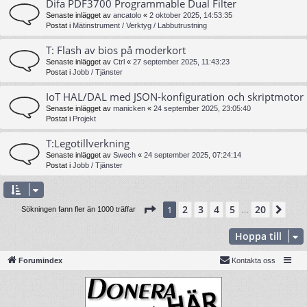
Difa PDF3700 Programmable Dual Filter
Senaste inlägget av
ancatolo
«
2 oktober 2025, 14:53:35
Postat i
Mätinstrument / Verktyg / Labbutrustning
T: Flash av bios på moderkort
Senaste inlägget av
Ctrl
«
27 september 2025, 11:43:23
Postat i
Jobb / Tjänster
IoT HAL/DAL med JSON-konfiguration och skriptmotor
Senaste inlägget av
manicken
«
24 september 2025, 23:05:40
Postat i
Projekt
T:Legotillverkning
Senaste inlägget av
Swech
«
24 september 2025, 07:24:14
Postat i
Jobb / Tjänster
Sida
1
av
20
2
3
4
5
20
1
Näs
Sökningen fann fler än 1000 träffar
…
Hoppa till
Forumindex
Kontakta oss