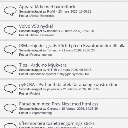
Apparatlåda med batterifack
Senaste inlägget av
RoAd
«
23 mars 2026, 18:06:21
Postat i
Allmän Elektronik
Volvo V50 nyckel
Senaste inlägget av
bobobo
«
22 mars 2026, 22:32:10
Postat i
Allmän Elektronik
IBM erbjuder gratis körtid på en Kvantumdator till alla
Senaste inlägget av
TomasL
«
21 mars 2026, 21:00:28
Postat i
Programmering
Tips - Arduino Mjukvara
Senaste inlägget av
4kTRB
«
1 mars 2026, 09:15:13
Postat i
Inbäddade system / Inbyggda system / IoT
pyPCBA - Python-bibliotek för analog konstruktion
Senaste inlägget av
psynoise
«
21 februari 2026, 16:36:27
Postat i
Projekt
Fotoalbum med Prev Next med html css
Senaste inlägget av
Oltronix
«
18 februari 2026, 14:36:39
Postat i
Programmering
Eftermontera toalettrengörnings sticks