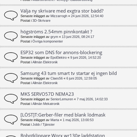
Välja ny skrivare med exgtra stor bädd?
Senaste inlägget av
Mizzarrogh
«
24 juni 2026, 12:54:40
Postat i
3D-Skrivare
högströms 2.54mm pinnkontakt ?
Senaste inlägget av
grym
«
13 juni 2026, 08:24:17
Postat i
Övriga komponenter
ESP32 som DNS för annons-blockering
Senaste inlägget av
EpoElektro
«
9 juni 2026, 14:52:20
Postat i
Allmän Elektronik
Samsung 43 tum smart tv startar ej ingen bild
Senaste inlägget av
Claes56
«
6 juni 2026, 12:59:05
Postat i
Allmän Elektronik
MKS SERVO57D NEMA23
Senaste inlägget av
SeniorLemuren
«
7 maj 2026, 14:02:33
Postat i
Allmän Mekatronik
[LÖST]T:Gerber-filer med blank lödmask
Senaste inlägget av
Marta
«
1 maj 2026, 13:00:53
Postat i
Jobb / Tjänster
Robotklippare Worx wr130e laddstation