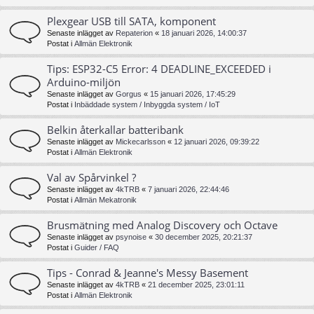
Plexgear USB till SATA, komponent
Senaste inlägget av
Repaterion
«
18 januari 2026, 14:00:37
Postat i
Allmän Elektronik
Tips: ESP32-C5 Error: 4 DEADLINE_EXCEEDED i
Arduino-miljön
Senaste inlägget av
Gorgus
«
15 januari 2026, 17:45:29
Postat i
Inbäddade system / Inbyggda system / IoT
Belkin återkallar batteribank
Senaste inlägget av
Mickecarlsson
«
12 januari 2026, 09:39:22
Postat i
Allmän Elektronik
Val av Spårvinkel ?
Senaste inlägget av
4kTRB
«
7 januari 2026, 22:44:46
Postat i
Allmän Mekatronik
Brusmätning med Analog Discovery och Octave
Senaste inlägget av
psynoise
«
30 december 2025, 20:21:37
Postat i
Guider / FAQ
Tips - Conrad & Jeanne's Messy Basement
Senaste inlägget av
4kTRB
«
21 december 2025, 23:01:11
Postat i
Allmän Elektronik