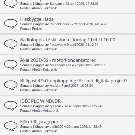
Senaste inlägget av
Sungam
«
23 april 2026, 19:33:01
Postat i
Allmän Elektronik
Hissbygge i lada
Senaste inlägget av
PatrickOhlson
«
22 april 2026, 14:14:22
Postat i
Projekt
Radioloppis i Eskilstuna - lördag 11/4 kl 10.00
Senaste inlägget av
fredswed
«
9 april 2026, 21:12:24
Postat i
Allmän Elektronik
Akai 202D-SS - motorkondensatorer
Senaste inlägget av
Mickecarlsson
«
7 april 2026, 20:29:55
Postat i
Allmän Elektronik
Billigast 4/5G-uppkoppling för små digitala projekt?
Senaste inlägget av
AndLi
«
7 april 2026, 16:05:34
Postat i
Allmän Elektronik
IDEC PLC WINDLDR
Senaste inlägget av
rysshack.se
«
3 april 2026, 05:56:45
Postat i
Allmän Mekatronik
Fjärr till garageport
Senaste inlägget av
steffo100
«
29 mars 2026, 14:32:49
Postat i
Allmän Elektronik