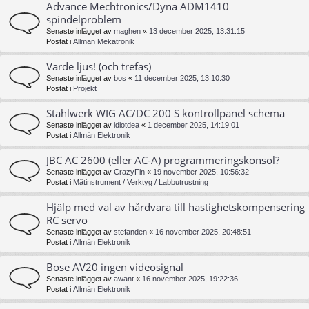
Advance Mechtronics/Dyna ADM1410
spindelproblem
Senaste inlägget av
maghen
«
13 december 2025, 13:31:15
Postat i
Allmän Mekatronik
Varde ljus! (och trefas)
Senaste inlägget av
bos
«
11 december 2025, 13:10:30
Postat i
Projekt
Stahlwerk WIG AC/DC 200 S kontrollpanel schema
Senaste inlägget av
idiotdea
«
1 december 2025, 14:19:01
Postat i
Allmän Elektronik
JBC AC 2600 (eller AC-A) programmeringskonsol?
Senaste inlägget av
CrazyFin
«
19 november 2025, 10:56:32
Postat i
Mätinstrument / Verktyg / Labbutrustning
Hjälp med val av hårdvara till hastighetskompensering
RC servo
Senaste inlägget av
stefanden
«
16 november 2025, 20:48:51
Postat i
Allmän Elektronik
Bose AV20 ingen videosignal
Senaste inlägget av
awant
«
16 november 2025, 19:22:36
Postat i
Allmän Elektronik