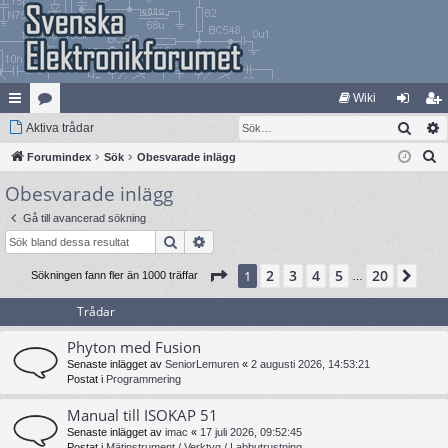
Wiki
Sök
na
Aktiva trådar
at
og
li
S
bb
Forumindex
eg
Sök
Obesvarade inlägg
ga
m
ö
Obesvarade inlägg
lä
ori
in
ed
k
nk
er
le
Gå till avancerad sökning
Sök
Avancerad sökning
ar
m
Sida
1
av
20
2
3
4
5
20
1
Näs
Sökningen fann fler än 1000 träffar
…
Trådar
Phyton med Fusion
Senaste inlägget av
SeniorLemuren
«
2 augusti 2026, 14:53:21
Postat i
Programmering
Manual till ISOKAP 51
Senaste inlägget av
imac
«
17 juli 2026, 09:52:45
Postat i
Mätinstrument / Verktyg / Labbutrustning