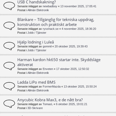
USB C handskakning?
Senaste inlägget av
newbadboy
«
13 november 2025, 17:05:41
Postat i
Allmän Elektronik
Blänkare – Tillgänglig för tekniska uppdrag,
konstruktion och praktiskt arbete
Senaste inlägget av
rysshack.se
«
4 november 2025, 18:36:20
Postat i
Jobb / Tjänster
Hjälp lödning i Luleå
Senaste inlägget av
gommil
«
20 oktober 2025, 19:39:43
Postat i
Jobb / Tjänster
Harman kardon hk650 startar inte. Skyddsläge
aktiverat
Senaste inlägget av
Enveten
«
17 oktober 2025, 12:50:32
Postat i
Allmän Elektronik
Ladda LiPo med BMS
Senaste inlägget av
FormerMazda
«
13 oktober 2025, 15:50:24
Postat i
Allmän Elektronik
Anycubic Kobra Max3, e de nått bra?
Senaste inlägget av
TomasL
«
6 oktober 2025, 19:01:21
Postat i
3D-Skrivare