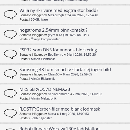
Välja ny skrivare med exgtra stor bädd?
Senaste inlägget av
Mizzarrogh
«
24 juni 2026, 12:54:40
Postat i
3D-Skrivare
högströms 2.54mm pinnkontakt ?
Senaste inlägget av
grym
«
13 juni 2026, 08:24:17
Postat i
Övriga komponenter
ESP32 som DNS för annons-blockering
Senaste inlägget av
EpoElektro
«
9 juni 2026, 14:52:20
Postat i
Allmän Elektronik
Samsung 43 tum smart tv startar ej ingen bild
Senaste inlägget av
Claes56
«
6 juni 2026, 12:59:05
Postat i
Allmän Elektronik
MKS SERVO57D NEMA23
Senaste inlägget av
SeniorLemuren
«
7 maj 2026, 14:02:33
Postat i
Allmän Mekatronik
[LÖST]T:Gerber-filer med blank lödmask
Senaste inlägget av
Marta
«
1 maj 2026, 13:00:53
Postat i
Jobb / Tjänster
Robotklippare Worx wr130e laddstation