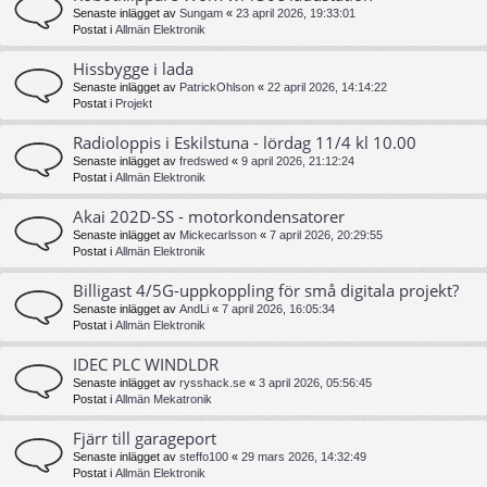
Senaste inlägget av
Sungam
«
23 april 2026, 19:33:01
Postat i
Allmän Elektronik
Hissbygge i lada
Senaste inlägget av
PatrickOhlson
«
22 april 2026, 14:14:22
Postat i
Projekt
Radioloppis i Eskilstuna - lördag 11/4 kl 10.00
Senaste inlägget av
fredswed
«
9 april 2026, 21:12:24
Postat i
Allmän Elektronik
Akai 202D-SS - motorkondensatorer
Senaste inlägget av
Mickecarlsson
«
7 april 2026, 20:29:55
Postat i
Allmän Elektronik
Billigast 4/5G-uppkoppling för små digitala projekt?
Senaste inlägget av
AndLi
«
7 april 2026, 16:05:34
Postat i
Allmän Elektronik
IDEC PLC WINDLDR
Senaste inlägget av
rysshack.se
«
3 april 2026, 05:56:45
Postat i
Allmän Mekatronik
Fjärr till garageport
Senaste inlägget av
steffo100
«
29 mars 2026, 14:32:49
Postat i
Allmän Elektronik