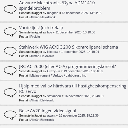
Advance Mechtronics/Dyna ADM1410
spindelproblem
Senaste inlägget av
maghen
«
13 december 2025, 13:31:15
Postat i
Allmän Mekatronik
Varde ljus! (och trefas)
Senaste inlägget av
bos
«
11 december 2025, 13:10:30
Postat i
Projekt
Stahlwerk WIG AC/DC 200 S kontrollpanel schema
Senaste inlägget av
idiotdea
«
1 december 2025, 14:19:01
Postat i
Allmän Elektronik
JBC AC 2600 (eller AC-A) programmeringskonsol?
Senaste inlägget av
CrazyFin
«
19 november 2025, 10:56:32
Postat i
Mätinstrument / Verktyg / Labbutrustning
Hjälp med val av hårdvara till hastighetskompensering
RC servo
Senaste inlägget av
stefanden
«
16 november 2025, 20:48:51
Postat i
Allmän Elektronik
Bose AV20 ingen videosignal
Senaste inlägget av
awant
«
16 november 2025, 19:22:36
Postat i
Allmän Elektronik