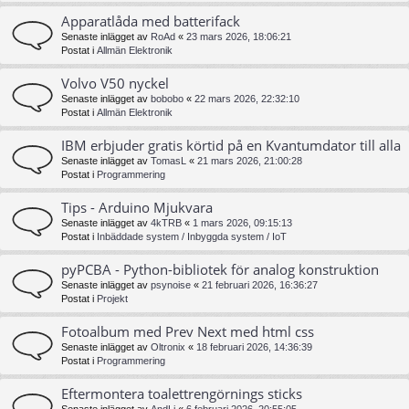
Apparatlåda med batterifack
Senaste inlägget av
RoAd
«
23 mars 2026, 18:06:21
Postat i
Allmän Elektronik
Volvo V50 nyckel
Senaste inlägget av
bobobo
«
22 mars 2026, 22:32:10
Postat i
Allmän Elektronik
IBM erbjuder gratis körtid på en Kvantumdator till alla
Senaste inlägget av
TomasL
«
21 mars 2026, 21:00:28
Postat i
Programmering
Tips - Arduino Mjukvara
Senaste inlägget av
4kTRB
«
1 mars 2026, 09:15:13
Postat i
Inbäddade system / Inbyggda system / IoT
pyPCBA - Python-bibliotek för analog konstruktion
Senaste inlägget av
psynoise
«
21 februari 2026, 16:36:27
Postat i
Projekt
Fotoalbum med Prev Next med html css
Senaste inlägget av
Oltronix
«
18 februari 2026, 14:36:39
Postat i
Programmering
Eftermontera toalettrengörnings sticks