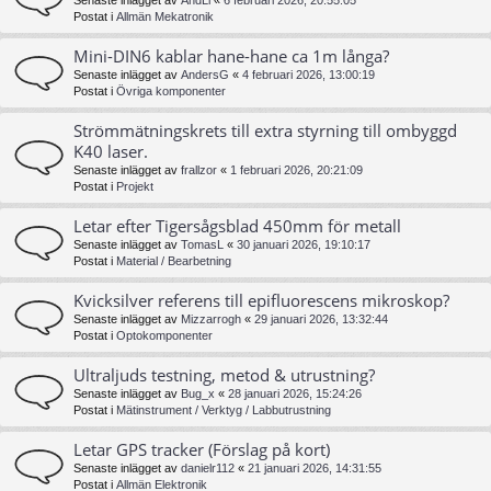
Senaste inlägget av
AndLi
«
6 februari 2026, 20:55:05
Postat i
Allmän Mekatronik
Mini-DIN6 kablar hane-hane ca 1m långa?
Senaste inlägget av
AndersG
«
4 februari 2026, 13:00:19
Postat i
Övriga komponenter
Strömmätningskrets till extra styrning till ombyggd
K40 laser.
Senaste inlägget av
frallzor
«
1 februari 2026, 20:21:09
Postat i
Projekt
Letar efter Tigersågsblad 450mm för metall
Senaste inlägget av
TomasL
«
30 januari 2026, 19:10:17
Postat i
Material / Bearbetning
Kvicksilver referens till epifluorescens mikroskop?
Senaste inlägget av
Mizzarrogh
«
29 januari 2026, 13:32:44
Postat i
Optokomponenter
Ultraljuds testning, metod & utrustning?
Senaste inlägget av
Bug_x
«
28 januari 2026, 15:24:26
Postat i
Mätinstrument / Verktyg / Labbutrustning
Letar GPS tracker (Förslag på kort)
Senaste inlägget av
danielr112
«
21 januari 2026, 14:31:55
Postat i
Allmän Elektronik