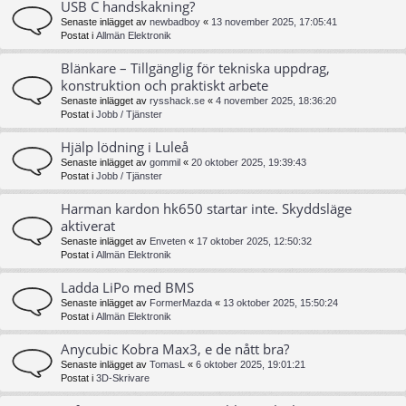
USB C handskakning?
Senaste inlägget av
newbadboy
«
13 november 2025, 17:05:41
Postat i
Allmän Elektronik
Blänkare – Tillgänglig för tekniska uppdrag,
konstruktion och praktiskt arbete
Senaste inlägget av
rysshack.se
«
4 november 2025, 18:36:20
Postat i
Jobb / Tjänster
Hjälp lödning i Luleå
Senaste inlägget av
gommil
«
20 oktober 2025, 19:39:43
Postat i
Jobb / Tjänster
Harman kardon hk650 startar inte. Skyddsläge
aktiverat
Senaste inlägget av
Enveten
«
17 oktober 2025, 12:50:32
Postat i
Allmän Elektronik
Ladda LiPo med BMS
Senaste inlägget av
FormerMazda
«
13 oktober 2025, 15:50:24
Postat i
Allmän Elektronik
Anycubic Kobra Max3, e de nått bra?
Senaste inlägget av
TomasL
«
6 oktober 2025, 19:01:21
Postat i
3D-Skrivare