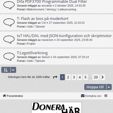
Difa PDF3700 Programmable Dual Filter
Senaste inlägget av
ancatolo
«
2 oktober 2025, 14:53:35
Postat i
Mätinstrument / Verktyg / Labbutrustning
T: Flash av bios på moderkort
Senaste inlägget av
Ctrl
«
27 september 2025, 11:43:23
Postat i
Jobb / Tjänster
IoT HAL/DAL med JSON-konfiguration och skriptmotor
Senaste inlägget av
manicken
«
24 september 2025, 23:05:40
Postat i
Projekt
T:Legotillverkning
Senaste inlägget av
Swech
«
24 september 2025, 07:24:14
Postat i
Jobb / Tjänster
Sida
1
av
20
2
3
4
5
20
1
Näs
Sökningen fann fler än 1000 träffar
…
Hoppa till
Forumindex
Kontakta oss