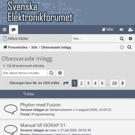
Wiki
Sök
na
Aktiva trådar
at
og
li
S
bb
Forumindex
eg
Sök
Obesvarade inlägg
ga
m
ö
Obesvarade inlägg
lä
ori
in
ed
k
nk
er
le
Gå till avancerad sökning
Sök
Avancerad sökning
ar
m
Sida
1
av
20
2
3
4
5
20
1
Näs
Sökningen fann fler än 1000 träffar
…
Trådar
Phyton med Fusion
Senaste inlägget av
SeniorLemuren
«
2 augusti 2026, 14:53:21
Postat i
Programmering
Manual till ISOKAP 51
Senaste inlägget av
imac
«
17 juli 2026, 09:52:45
Postat i
Mätinstrument / Verktyg / Labbutrustning