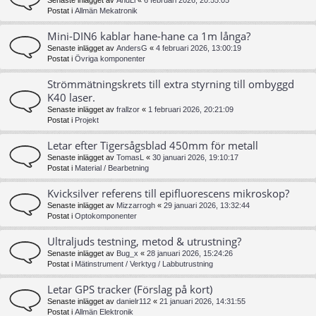
Senaste inlägget av
AndLi
«
6 februari 2026, 20:55:05
Postat i
Allmän Mekatronik
Mini-DIN6 kablar hane-hane ca 1m långa?
Senaste inlägget av
AndersG
«
4 februari 2026, 13:00:19
Postat i
Övriga komponenter
Strömmätningskrets till extra styrning till ombyggd
K40 laser.
Senaste inlägget av
frallzor
«
1 februari 2026, 20:21:09
Postat i
Projekt
Letar efter Tigersågsblad 450mm för metall
Senaste inlägget av
TomasL
«
30 januari 2026, 19:10:17
Postat i
Material / Bearbetning
Kvicksilver referens till epifluorescens mikroskop?
Senaste inlägget av
Mizzarrogh
«
29 januari 2026, 13:32:44
Postat i
Optokomponenter
Ultraljuds testning, metod & utrustning?
Senaste inlägget av
Bug_x
«
28 januari 2026, 15:24:26
Postat i
Mätinstrument / Verktyg / Labbutrustning
Letar GPS tracker (Förslag på kort)
Senaste inlägget av
danielr112
«
21 januari 2026, 14:31:55
Postat i
Allmän Elektronik