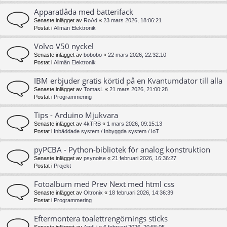
Apparatlåda med batterifack
Senaste inlägget av
RoAd
«
23 mars 2026, 18:06:21
Postat i
Allmän Elektronik
Volvo V50 nyckel
Senaste inlägget av
bobobo
«
22 mars 2026, 22:32:10
Postat i
Allmän Elektronik
IBM erbjuder gratis körtid på en Kvantumdator till alla
Senaste inlägget av
TomasL
«
21 mars 2026, 21:00:28
Postat i
Programmering
Tips - Arduino Mjukvara
Senaste inlägget av
4kTRB
«
1 mars 2026, 09:15:13
Postat i
Inbäddade system / Inbyggda system / IoT
pyPCBA - Python-bibliotek för analog konstruktion
Senaste inlägget av
psynoise
«
21 februari 2026, 16:36:27
Postat i
Projekt
Fotoalbum med Prev Next med html css
Senaste inlägget av
Oltronix
«
18 februari 2026, 14:36:39
Postat i
Programmering
Eftermontera toalettrengörnings sticks