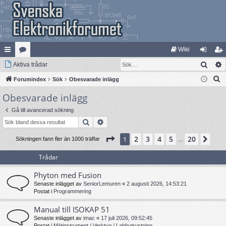
Wiki
Sök
na
Aktiva trådar
at
og
li
S
bb
Forumindex
eg
Sök
Obesvarade inlägg
ga
m
ö
Obesvarade inlägg
lä
ori
in
ed
k
nk
er
le
Gå till avancerad sökning
Sök
Avancerad sökning
ar
m
Sida
1
av
20
2
3
4
5
20
1
Näs
Sökningen fann fler än 1000 träffar
…
Trådar
Phyton med Fusion
Senaste inlägget av
SeniorLemuren
«
2 augusti 2026, 14:53:21
Postat i
Programmering
Manual till ISOKAP 51
Senaste inlägget av
imac
«
17 juli 2026, 09:52:45
Postat i
Mätinstrument / Verktyg / Labbutrustning