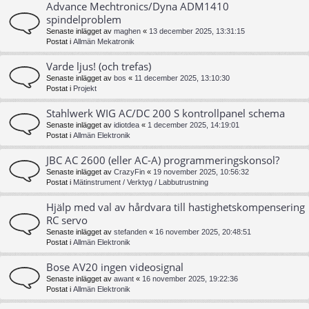
Advance Mechtronics/Dyna ADM1410
spindelproblem
Senaste inlägget av
maghen
«
13 december 2025, 13:31:15
Postat i
Allmän Mekatronik
Varde ljus! (och trefas)
Senaste inlägget av
bos
«
11 december 2025, 13:10:30
Postat i
Projekt
Stahlwerk WIG AC/DC 200 S kontrollpanel schema
Senaste inlägget av
idiotdea
«
1 december 2025, 14:19:01
Postat i
Allmän Elektronik
JBC AC 2600 (eller AC-A) programmeringskonsol?
Senaste inlägget av
CrazyFin
«
19 november 2025, 10:56:32
Postat i
Mätinstrument / Verktyg / Labbutrustning
Hjälp med val av hårdvara till hastighetskompensering
RC servo
Senaste inlägget av
stefanden
«
16 november 2025, 20:48:51
Postat i
Allmän Elektronik
Bose AV20 ingen videosignal
Senaste inlägget av
awant
«
16 november 2025, 19:22:36
Postat i
Allmän Elektronik