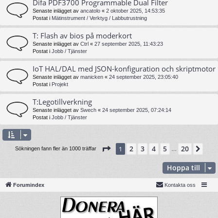
Difa PDF3700 Programmable Dual Filter
Senaste inlägget av
ancatolo
«
2 oktober 2025, 14:53:35
Postat i
Mätinstrument / Verktyg / Labbutrustning
T: Flash av bios på moderkort
Senaste inlägget av
Ctrl
«
27 september 2025, 11:43:23
Postat i
Jobb / Tjänster
IoT HAL/DAL med JSON-konfiguration och skriptmotor
Senaste inlägget av
manicken
«
24 september 2025, 23:05:40
Postat i
Projekt
T:Legotillverkning
Senaste inlägget av
Swech
«
24 september 2025, 07:24:14
Postat i
Jobb / Tjänster
Sida
1
av
20
2
3
4
5
20
1
Näs
Sökningen fann fler än 1000 träffar
…
Hoppa till
Forumindex
Kontakta oss