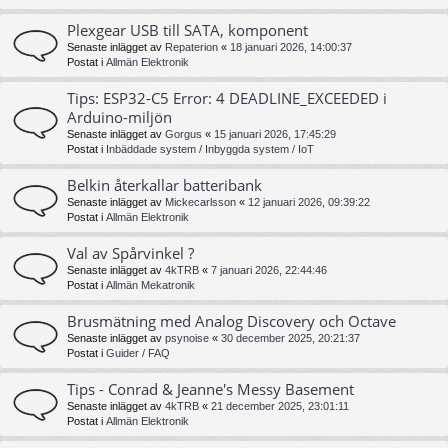
Plexgear USB till SATA, komponent
Senaste inlägget av
Repaterion
«
18 januari 2026, 14:00:37
Postat i
Allmän Elektronik
Tips: ESP32-C5 Error: 4 DEADLINE_EXCEEDED i
Arduino-miljön
Senaste inlägget av
Gorgus
«
15 januari 2026, 17:45:29
Postat i
Inbäddade system / Inbyggda system / IoT
Belkin återkallar batteribank
Senaste inlägget av
Mickecarlsson
«
12 januari 2026, 09:39:22
Postat i
Allmän Elektronik
Val av Spårvinkel ?
Senaste inlägget av
4kTRB
«
7 januari 2026, 22:44:46
Postat i
Allmän Mekatronik
Brusmätning med Analog Discovery och Octave
Senaste inlägget av
psynoise
«
30 december 2025, 20:21:37
Postat i
Guider / FAQ
Tips - Conrad & Jeanne's Messy Basement
Senaste inlägget av
4kTRB
«
21 december 2025, 23:01:11
Postat i
Allmän Elektronik