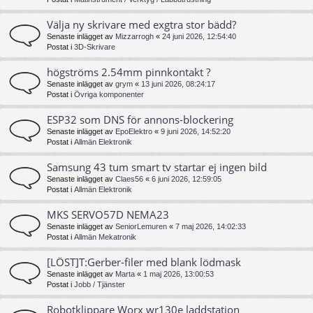
Välja ny skrivare med exgtra stor bädd?
Senaste inlägget av
Mizzarrogh
«
24 juni 2026, 12:54:40
Postat i
3D-Skrivare
högströms 2.54mm pinnkontakt ?
Senaste inlägget av
grym
«
13 juni 2026, 08:24:17
Postat i
Övriga komponenter
ESP32 som DNS för annons-blockering
Senaste inlägget av
EpoElektro
«
9 juni 2026, 14:52:20
Postat i
Allmän Elektronik
Samsung 43 tum smart tv startar ej ingen bild
Senaste inlägget av
Claes56
«
6 juni 2026, 12:59:05
Postat i
Allmän Elektronik
MKS SERVO57D NEMA23
Senaste inlägget av
SeniorLemuren
«
7 maj 2026, 14:02:33
Postat i
Allmän Mekatronik
[LÖST]T:Gerber-filer med blank lödmask
Senaste inlägget av
Marta
«
1 maj 2026, 13:00:53
Postat i
Jobb / Tjänster
Robotklippare Worx wr130e laddstation