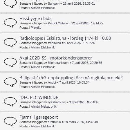
Senaste inlägget av
Sungam
«
23 april 2026, 19:33:01
Postat i
Allmän Elektronik
Hissbygge i lada
Senaste inlägget av
PatrickOhlson
«
22 april 2026, 14:14:22
Postat i
Projekt
Radioloppis i Eskilstuna - lördag 11/4 kl 10.00
Senaste inlägget av
fredswed
«
9 april 2026, 21:12:24
Postat i
Allmän Elektronik
Akai 202D-SS - motorkondensatorer
Senaste inlägget av
Mickecarlsson
«
7 april 2026, 20:29:55
Postat i
Allmän Elektronik
Billigast 4/5G-uppkoppling för små digitala projekt?
Senaste inlägget av
AndLi
«
7 april 2026, 16:05:34
Postat i
Allmän Elektronik
IDEC PLC WINDLDR
Senaste inlägget av
rysshack.se
«
3 april 2026, 05:56:45
Postat i
Allmän Mekatronik
Fjärr till garageport
Senaste inlägget av
steffo100
«
29 mars 2026, 14:32:49
Postat i
Allmän Elektronik