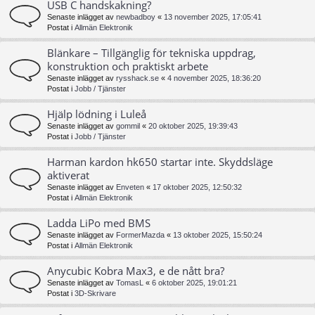
USB C handskakning?
Senaste inlägget av
newbadboy
«
13 november 2025, 17:05:41
Postat i
Allmän Elektronik
Blänkare – Tillgänglig för tekniska uppdrag,
konstruktion och praktiskt arbete
Senaste inlägget av
rysshack.se
«
4 november 2025, 18:36:20
Postat i
Jobb / Tjänster
Hjälp lödning i Luleå
Senaste inlägget av
gommil
«
20 oktober 2025, 19:39:43
Postat i
Jobb / Tjänster
Harman kardon hk650 startar inte. Skyddsläge
aktiverat
Senaste inlägget av
Enveten
«
17 oktober 2025, 12:50:32
Postat i
Allmän Elektronik
Ladda LiPo med BMS
Senaste inlägget av
FormerMazda
«
13 oktober 2025, 15:50:24
Postat i
Allmän Elektronik
Anycubic Kobra Max3, e de nått bra?
Senaste inlägget av
TomasL
«
6 oktober 2025, 19:01:21
Postat i
3D-Skrivare