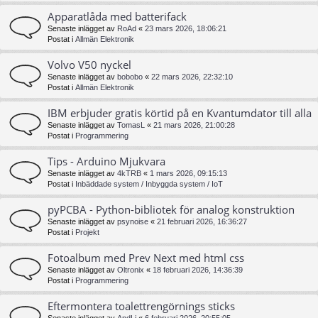
Apparatlåda med batterifack
Senaste inlägget av
RoAd
«
23 mars 2026, 18:06:21
Postat i
Allmän Elektronik
Volvo V50 nyckel
Senaste inlägget av
bobobo
«
22 mars 2026, 22:32:10
Postat i
Allmän Elektronik
IBM erbjuder gratis körtid på en Kvantumdator till alla
Senaste inlägget av
TomasL
«
21 mars 2026, 21:00:28
Postat i
Programmering
Tips - Arduino Mjukvara
Senaste inlägget av
4kTRB
«
1 mars 2026, 09:15:13
Postat i
Inbäddade system / Inbyggda system / IoT
pyPCBA - Python-bibliotek för analog konstruktion
Senaste inlägget av
psynoise
«
21 februari 2026, 16:36:27
Postat i
Projekt
Fotoalbum med Prev Next med html css
Senaste inlägget av
Oltronix
«
18 februari 2026, 14:36:39
Postat i
Programmering
Eftermontera toalettrengörnings sticks