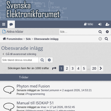
Wiki
Sök
na
Aktiva trådar
at
og
li
S
bb
Forumindex
eg
Sök
Obesvarade inlägg
ga
m
ö
Obesvarade inlägg
lä
ori
in
ed
k
nk
er
le
Gå till avancerad sökning
Sök
Avancerad sökning
ar
m
Sida
1
av
20
2
3
4
5
20
1
Näs
Sökningen fann fler än 1000 träffar
…
Trådar
Phyton med Fusion
Senaste inlägget av
SeniorLemuren
«
2 augusti 2026, 14:53:21
Postat i
Programmering
Manual till ISOKAP 51
Senaste inlägget av
imac
«
17 juli 2026, 09:52:45
Postat i
Mätinstrument / Verktyg / Labbutrustning