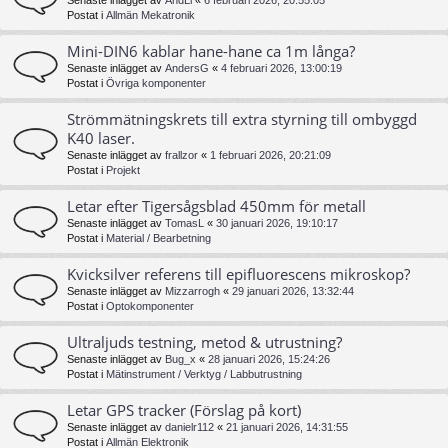
Senaste inlägget av
AndLi
«
6 februari 2026, 20:55:05
Postat i
Allmän Mekatronik
Mini-DIN6 kablar hane-hane ca 1m långa?
Senaste inlägget av
AndersG
«
4 februari 2026, 13:00:19
Postat i
Övriga komponenter
Strömmätningskrets till extra styrning till ombyggd
K40 laser.
Senaste inlägget av
frallzor
«
1 februari 2026, 20:21:09
Postat i
Projekt
Letar efter Tigersågsblad 450mm för metall
Senaste inlägget av
TomasL
«
30 januari 2026, 19:10:17
Postat i
Material / Bearbetning
Kvicksilver referens till epifluorescens mikroskop?
Senaste inlägget av
Mizzarrogh
«
29 januari 2026, 13:32:44
Postat i
Optokomponenter
Ultraljuds testning, metod & utrustning?
Senaste inlägget av
Bug_x
«
28 januari 2026, 15:24:26
Postat i
Mätinstrument / Verktyg / Labbutrustning
Letar GPS tracker (Förslag på kort)
Senaste inlägget av
danielr112
«
21 januari 2026, 14:31:55
Postat i
Allmän Elektronik