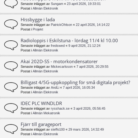
Senaste inlägget av
Sungam
«
23 april 2026, 19:33:01
Postat i
Allmän Elektronik
Hissbygge i lada
Senaste inlägget av
PatrickOhlson
«
22 april 2026, 14:14:22
Postat i
Projekt
Radioloppis i Eskilstuna - lördag 11/4 kl 10.00
Senaste inlägget av
fredswed
«
9 april 2026, 21:12:24
Postat i
Allmän Elektronik
Akai 202D-SS - motorkondensatorer
Senaste inlägget av
Mickecarlsson
«
7 april 2026, 20:29:55
Postat i
Allmän Elektronik
Billigast 4/5G-uppkoppling för små digitala projekt?
Senaste inlägget av
AndLi
«
7 april 2026, 16:05:34
Postat i
Allmän Elektronik
IDEC PLC WINDLDR
Senaste inlägget av
rysshack.se
«
3 april 2026, 05:56:45
Postat i
Allmän Mekatronik
Fjärr till garageport
Senaste inlägget av
steffo100
«
29 mars 2026, 14:32:49
Postat i
Allmän Elektronik