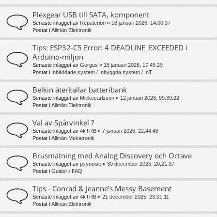
Plexgear USB till SATA, komponent
Senaste inlägget av
Repaterion
«
18 januari 2026, 14:00:37
Postat i
Allmän Elektronik
Tips: ESP32-C5 Error: 4 DEADLINE_EXCEEDED i
Arduino-miljön
Senaste inlägget av
Gorgus
«
15 januari 2026, 17:45:29
Postat i
Inbäddade system / Inbyggda system / IoT
Belkin återkallar batteribank
Senaste inlägget av
Mickecarlsson
«
12 januari 2026, 09:39:22
Postat i
Allmän Elektronik
Val av Spårvinkel ?
Senaste inlägget av
4kTRB
«
7 januari 2026, 22:44:46
Postat i
Allmän Mekatronik
Brusmätning med Analog Discovery och Octave
Senaste inlägget av
psynoise
«
30 december 2025, 20:21:37
Postat i
Guider / FAQ
Tips - Conrad & Jeanne's Messy Basement
Senaste inlägget av
4kTRB
«
21 december 2025, 23:01:11
Postat i
Allmän Elektronik