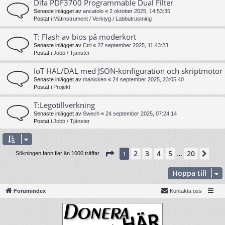
Difa PDF3700 Programmable Dual Filter
Senaste inlägget av
ancatolo
«
2 oktober 2025, 14:53:35
Postat i
Mätinstrument / Verktyg / Labbutrustning
T: Flash av bios på moderkort
Senaste inlägget av
Ctrl
«
27 september 2025, 11:43:23
Postat i
Jobb / Tjänster
IoT HAL/DAL med JSON-konfiguration och skriptmotor
Senaste inlägget av
manicken
«
24 september 2025, 23:05:40
Postat i
Projekt
T:Legotillverkning
Senaste inlägget av
Swech
«
24 september 2025, 07:24:14
Postat i
Jobb / Tjänster
Sida
1
av
20
2
3
4
5
20
1
Näs
Sökningen fann fler än 1000 träffar
…
Hoppa till
Forumindex
Kontakta oss