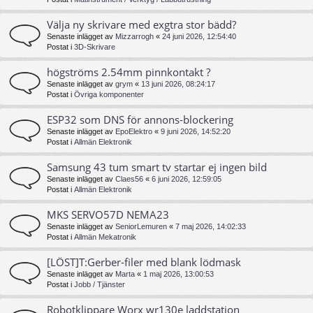
Välja ny skrivare med exgtra stor bädd?
Senaste inlägget av
Mizzarrogh
«
24 juni 2026, 12:54:40
Postat i
3D-Skrivare
högströms 2.54mm pinnkontakt ?
Senaste inlägget av
grym
«
13 juni 2026, 08:24:17
Postat i
Övriga komponenter
ESP32 som DNS för annons-blockering
Senaste inlägget av
EpoElektro
«
9 juni 2026, 14:52:20
Postat i
Allmän Elektronik
Samsung 43 tum smart tv startar ej ingen bild
Senaste inlägget av
Claes56
«
6 juni 2026, 12:59:05
Postat i
Allmän Elektronik
MKS SERVO57D NEMA23
Senaste inlägget av
SeniorLemuren
«
7 maj 2026, 14:02:33
Postat i
Allmän Mekatronik
[LÖST]T:Gerber-filer med blank lödmask
Senaste inlägget av
Marta
«
1 maj 2026, 13:00:53
Postat i
Jobb / Tjänster
Robotklippare Worx wr130e laddstation