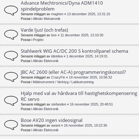
Advance Mechtronics/Dyna ADM1410
spindelproblem
Senaste inlägget av
maghen
«
13 december 2025, 13:31:15
Postat i
Allmän Mekatronik
Varde ljus! (och trefas)
Senaste inlägget av
bos
«
11 december 2025, 13:10:30
Postat i
Projekt
Stahlwerk WIG AC/DC 200 S kontrollpanel schema
Senaste inlägget av
idiotdea
«
1 december 2025, 14:19:01
Postat i
Allmän Elektronik
JBC AC 2600 (eller AC-A) programmeringskonsol?
Senaste inlägget av
CrazyFin
«
19 november 2025, 10:56:32
Postat i
Mätinstrument / Verktyg / Labbutrustning
Hjälp med val av hårdvara till hastighetskompensering
RC servo
Senaste inlägget av
stefanden
«
16 november 2025, 20:48:51
Postat i
Allmän Elektronik
Bose AV20 ingen videosignal
Senaste inlägget av
awant
«
16 november 2025, 19:22:36
Postat i
Allmän Elektronik