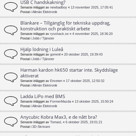
USB C handskakning?
Senaste inlägget av
newbadboy
«
13 november 2025, 17:05:41
Postat i
Allmän Elektronik
Blänkare – Tillgänglig för tekniska uppdrag,
konstruktion och praktiskt arbete
Senaste inlägget av
rysshack.se
«
4 november 2025, 18:36:20
Postat i
Jobb / Tjänster
Hjälp lödning i Luleå
Senaste inlägget av
gommil
«
20 oktober 2025, 19:39:43
Postat i
Jobb / Tjänster
Harman kardon hk650 startar inte. Skyddsläge
aktiverat
Senaste inlägget av
Enveten
«
17 oktober 2025, 12:50:32
Postat i
Allmän Elektronik
Ladda LiPo med BMS
Senaste inlägget av
FormerMazda
«
13 oktober 2025, 15:50:24
Postat i
Allmän Elektronik
Anycubic Kobra Max3, e de nått bra?
Senaste inlägget av
TomasL
«
6 oktober 2025, 19:01:21
Postat i
3D-Skrivare