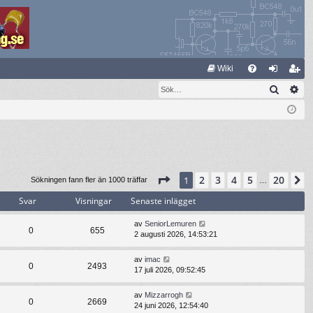
S
Wiki
Sök
Av
FA
og
li
Q
ga
m
in
ed
le
m
Sida
1
av
20
2
3
4
5
20
1
N
Sökningen fann fler än 1000 träffar
…
Svar
Visningar
Senaste inlägget
av
SeniorLemuren
0
655
2 augusti 2026, 14:53:21
av
imac
0
2493
17 juli 2026, 09:52:45
av
Mizzarrogh
0
2669
24 juni 2026, 12:54:40