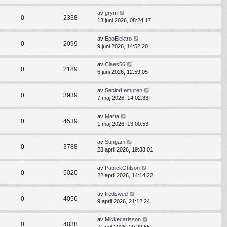
av
grym
0
2338
13 juni 2026, 08:24:17
av
EpoElektro
0
2099
9 juni 2026, 14:52:20
av
Claes56
0
2189
6 juni 2026, 12:59:05
av
SeniorLemuren
0
3939
7 maj 2026, 14:02:33
av
Marta
0
4539
1 maj 2026, 13:00:53
av
Sungam
0
3788
23 april 2026, 19:33:01
av
PatrickOhlson
0
5020
22 april 2026, 14:14:22
av
fredswed
0
4056
9 april 2026, 21:12:24
av
Mickecarlsson
0
4038