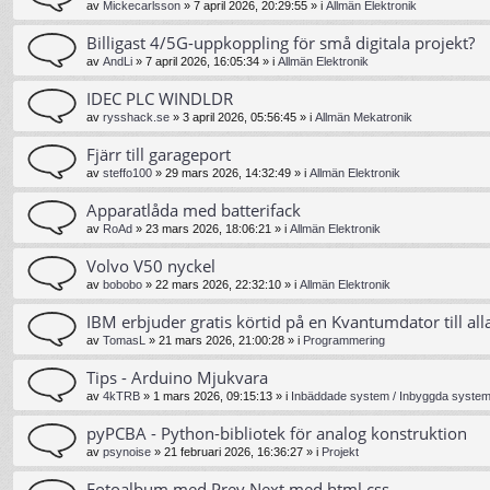
av
Mickecarlsson
»
7 april 2026, 20:29:55
» i
Allmän Elektronik
Billigast 4/5G-uppkoppling för små digitala projekt?
av
AndLi
»
7 april 2026, 16:05:34
» i
Allmän Elektronik
IDEC PLC WINDLDR
av
rysshack.se
»
3 april 2026, 05:56:45
» i
Allmän Mekatronik
Fjärr till garageport
av
steffo100
»
29 mars 2026, 14:32:49
» i
Allmän Elektronik
Apparatlåda med batterifack
av
RoAd
»
23 mars 2026, 18:06:21
» i
Allmän Elektronik
Volvo V50 nyckel
av
bobobo
»
22 mars 2026, 22:32:10
» i
Allmän Elektronik
IBM erbjuder gratis körtid på en Kvantumdator till all
av
TomasL
»
21 mars 2026, 21:00:28
» i
Programmering
Tips - Arduino Mjukvara
av
4kTRB
»
1 mars 2026, 09:15:13
» i
Inbäddade system / Inbyggda system 
pyPCBA - Python-bibliotek för analog konstruktion
av
psynoise
»
21 februari 2026, 16:36:27
» i
Projekt
Fotoalbum med Prev Next med html css