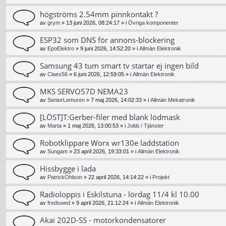
högströms 2.54mm pinnkontakt ?
av
grym
»
13 juni 2026, 08:24:17
» i
Övriga komponenter
ESP32 som DNS för annons-blockering
av
EpoElektro
»
9 juni 2026, 14:52:20
» i
Allmän Elektronik
Samsung 43 tum smart tv startar ej ingen bild
av
Claes56
»
6 juni 2026, 12:59:05
» i
Allmän Elektronik
MKS SERVO57D NEMA23
av
SeniorLemuren
»
7 maj 2026, 14:02:33
» i
Allmän Mekatronik
[LÖST]T:Gerber-filer med blank lödmask
av
Marta
»
1 maj 2026, 13:00:53
» i
Jobb / Tjänster
Robotklippare Worx wr130e laddstation
av
Sungam
»
23 april 2026, 19:33:01
» i
Allmän Elektronik
Hissbygge i lada
av
PatrickOhlson
»
22 april 2026, 14:14:22
» i
Projekt
Radioloppis i Eskilstuna - lördag 11/4 kl 10.00
av
fredswed
»
9 april 2026, 21:12:24
» i
Allmän Elektronik
Akai 202D-SS - motorkondensatorer