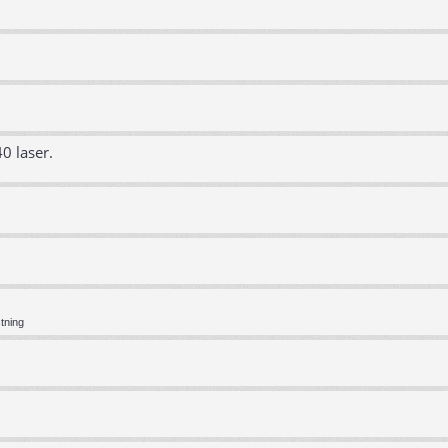
0 laser.
tning