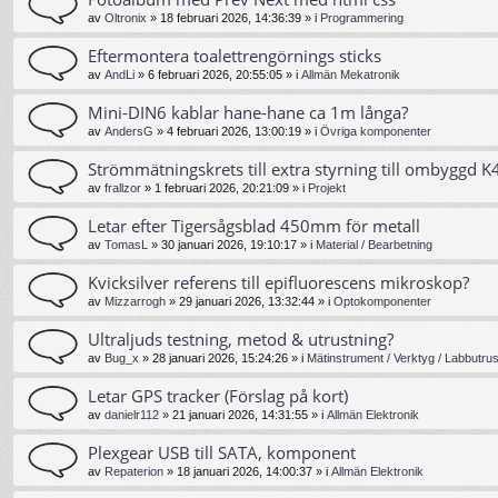
av
Oltronix
»
18 februari 2026, 14:36:39
» i
Programmering
Eftermontera toalettrengörnings sticks
av
AndLi
»
6 februari 2026, 20:55:05
» i
Allmän Mekatronik
Mini-DIN6 kablar hane-hane ca 1m långa?
av
AndersG
»
4 februari 2026, 13:00:19
» i
Övriga komponenter
Strömmätningskrets till extra styrning till ombyggd K4
av
frallzor
»
1 februari 2026, 20:21:09
» i
Projekt
Letar efter Tigersågsblad 450mm för metall
av
TomasL
»
30 januari 2026, 19:10:17
» i
Material / Bearbetning
Kvicksilver referens till epifluorescens mikroskop?
av
Mizzarrogh
»
29 januari 2026, 13:32:44
» i
Optokomponenter
Ultraljuds testning, metod & utrustning?
av
Bug_x
»
28 januari 2026, 15:24:26
» i
Mätinstrument / Verktyg / Labbutrus
Letar GPS tracker (Förslag på kort)
av
danielr112
»
21 januari 2026, 14:31:55
» i
Allmän Elektronik
Plexgear USB till SATA, komponent
av
Repaterion
»
18 januari 2026, 14:00:37
» i
Allmän Elektronik