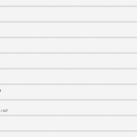
a
/ IoT