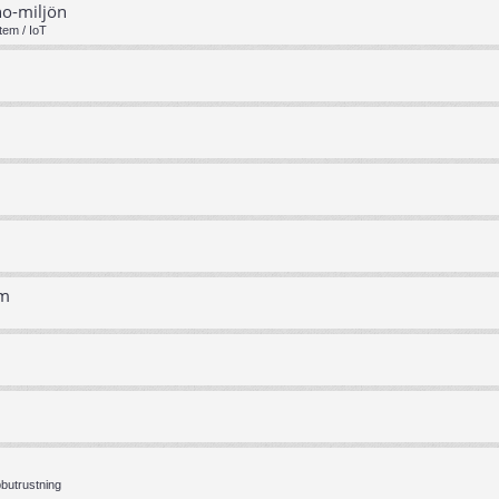
no-miljön
tem / IoT
em
bbutrustning