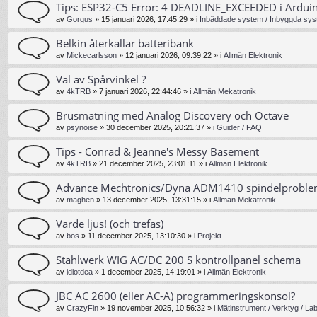
Tips: ESP32-C5 Error: 4 DEADLINE_EXCEEDED i Ardui
av
Gorgus
»
15 januari 2026, 17:45:29
» i
Inbäddade system / Inbyggda sys
Belkin återkallar batteribank
av
Mickecarlsson
»
12 januari 2026, 09:39:22
» i
Allmän Elektronik
Val av Spårvinkel ?
av
4kTRB
»
7 januari 2026, 22:44:46
» i
Allmän Mekatronik
Brusmätning med Analog Discovery och Octave
av
psynoise
»
30 december 2025, 20:21:37
» i
Guider / FAQ
Tips - Conrad & Jeanne's Messy Basement
av
4kTRB
»
21 december 2025, 23:01:11
» i
Allmän Elektronik
Advance Mechtronics/Dyna ADM1410 spindelprobl
av
maghen
»
13 december 2025, 13:31:15
» i
Allmän Mekatronik
Varde ljus! (och trefas)
av
bos
»
11 december 2025, 13:10:30
» i
Projekt
Stahlwerk WIG AC/DC 200 S kontrollpanel schema
av
idiotdea
»
1 december 2025, 14:19:01
» i
Allmän Elektronik
JBC AC 2600 (eller AC-A) programmeringskonsol?
av
CrazyFin
»
19 november 2025, 10:56:32
» i
Mätinstrument / Verktyg / La