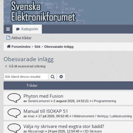
Kategorier
na
Aktiva trådar
bb
Forumindex
Sök
Obesvarade inlägg
lä
Obesvarade inlägg
nk
Gå till avancerad sökning
ar
Sök
Avancerad sökning
Trådar
Phyton med Fusion
av
SeniorLemuren
»
2 augusti 2026, 14:53:21
» i
Programmering
Manual till ISOKAP 51
av
imac
»
17 juli 2026, 09:52:45
» i
Mätinstrument / Verktyg / Labbutrustning
Välja ny skrivare med exgtra stor bädd?
av
Mizzarrogh
»
24 juni 2026, 12:54:40
» i
3D-Skrivare