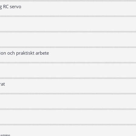
g RC servo
ion och praktiskt arbete
rat
ustning