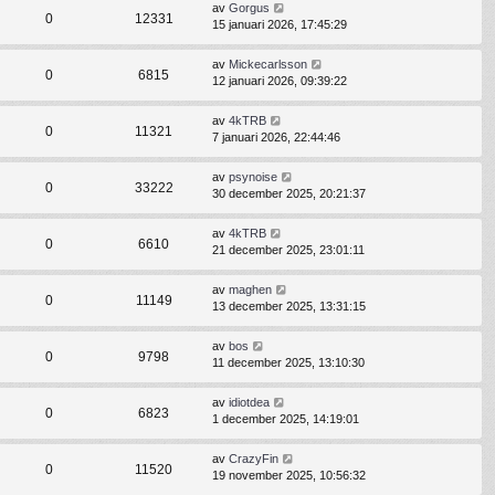
av
Gorgus
0
12331
15 januari 2026, 17:45:29
av
Mickecarlsson
0
6815
12 januari 2026, 09:39:22
av
4kTRB
0
11321
7 januari 2026, 22:44:46
av
psynoise
0
33222
30 december 2025, 20:21:37
av
4kTRB
0
6610
21 december 2025, 23:01:11
av
maghen
0
11149
13 december 2025, 13:31:15
av
bos
0
9798
11 december 2025, 13:10:30
av
idiotdea
0
6823
1 december 2025, 14:19:01
av
CrazyFin
0
11520
19 november 2025, 10:56:32