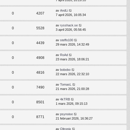
7 april 2026, 20:29:55
av
AndLi
0
4207
7 april 2026, 16:05:34
av
rysshack.se
0
5528
3 april 2026, 05:56:45
av
steffo100
0
4439
29 mars 2026, 14:32:49
av
RoAd
0
4908
23 mars 2026, 18:06:21
av
bobobo
0
4816
22 mars 2026, 22:32:10
av
TomasL
0
7490
21 mars 2026, 21:00:28
av
4kTRB
0
8501
1 mars 2026, 09:15:13
av
psynoise
0
8771
21 februari 2026, 16:36:27
av
Oltronix