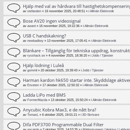
Hjälp med val av hårdvara till hastighetskompenserin
av
stefanden
»
16 november 2025, 20:48:51
» i
Allmän Elektronik
Bose AV20 ingen videosignal
av
awant
»
16 november 2025, 19:22:36
» i
Allmän Elektronik
USB C handskakning?
av
newbadboy
»
13 november 2025, 17:05:41
» i
Allmän Elektronik
Blänkare – Tillgänglig för tekniska uppdrag, konstrukt
av
rysshack.se
»
4 november 2025, 18:36:20
» i
Jobb / Tjänster
Hjälp lödning i Luleå
av
gommil
»
20 oktober 2025, 19:39:43
» i
Jobb / Tjänster
Harman kardon hk650 startar inte. Skyddsläge aktive
av
Enveten
»
17 oktober 2025, 12:50:32
» i
Allmän Elektronik
Ladda LiPo med BMS
av
FormerMazda
»
13 oktober 2025, 15:50:24
» i
Allmän Elektronik
Anycubic Kobra Max3, e de nått bra?
av
TomasL
»
6 oktober 2025, 19:01:21
» i
3D-Skrivare
Difa PDF3700 Programmable Dual Filter
av
ancatolo
»
2 oktober 2025, 14:53:35
» i
Mätinstrument / Verktyg / Labbutr