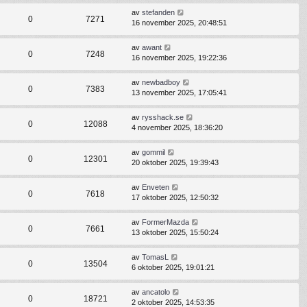
av
stefanden
0
7271
16 november 2025, 20:48:51
av
awant
0
7248
16 november 2025, 19:22:36
av
newbadboy
0
7383
13 november 2025, 17:05:41
av
rysshack.se
0
12088
4 november 2025, 18:36:20
av
gommil
0
12301
20 oktober 2025, 19:39:43
av
Enveten
0
7618
17 oktober 2025, 12:50:32
av
FormerMazda
0
7661
13 oktober 2025, 15:50:24
av
TomasL
0
13504
6 oktober 2025, 19:01:21
av
ancatolo
0
18721
2 oktober 2025, 14:53:35