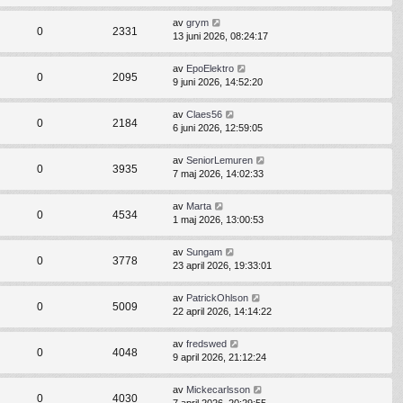
av
grym
0
2331
13 juni 2026, 08:24:17
av
EpoElektro
0
2095
9 juni 2026, 14:52:20
av
Claes56
0
2184
6 juni 2026, 12:59:05
av
SeniorLemuren
0
3935
7 maj 2026, 14:02:33
av
Marta
0
4534
1 maj 2026, 13:00:53
av
Sungam
0
3778
23 april 2026, 19:33:01
av
PatrickOhlson
0
5009
22 april 2026, 14:14:22
av
fredswed
0
4048
9 april 2026, 21:12:24
av
Mickecarlsson
0
4030