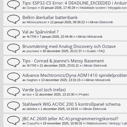
Tips: ESP32-C5 Error: 4 DEADLINE_EXCEEDED i Ardui
av
Gorgus
»
15 januari 2026, 17:45:29
» i
Inbäddade system / Inbyggda sys
Belkin återkallar batteribank
av
Mickecarlsson
»
12 januari 2026, 09:39:22
» i
Allmän Elektronik
Val av Spårvinkel ?
av
4kTRB
»
7 januari 2026, 22:44:46
» i
Allmän Mekatronik
Brusmätning med Analog Discovery och Octave
av
psynoise
»
30 december 2025, 20:21:37
» i
Guider / FAQ
Tips - Conrad & Jeanne's Messy Basement
av
4kTRB
»
21 december 2025, 23:01:11
» i
Allmän Elektronik
Advance Mechtronics/Dyna ADM1410 spindelprobl
av
maghen
»
13 december 2025, 13:31:15
» i
Allmän Mekatronik
Varde ljus! (och trefas)
av
bos
»
11 december 2025, 13:10:30
» i
Projekt
Stahlwerk WIG AC/DC 200 S kontrollpanel schema
av
idiotdea
»
1 december 2025, 14:19:01
» i
Allmän Elektronik
JBC AC 2600 (eller AC-A) programmeringskonsol?
av
CrazyFin
»
19 november 2025, 10:56:32
» i
Mätinstrument / Verktyg / La