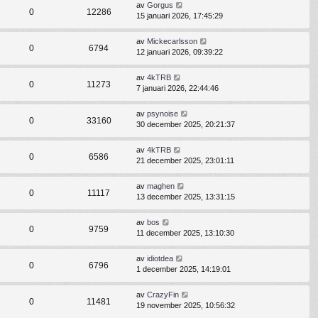
av
Gorgus
0
12286
15 januari 2026, 17:45:29
av
Mickecarlsson
0
6794
12 januari 2026, 09:39:22
av
4kTRB
0
11273
7 januari 2026, 22:44:46
av
psynoise
0
33160
30 december 2025, 20:21:37
av
4kTRB
0
6586
21 december 2025, 23:01:11
av
maghen
0
11117
13 december 2025, 13:31:15
av
bos
0
9759
11 december 2025, 13:10:30
av
idiotdea
0
6796
1 december 2025, 14:19:01
av
CrazyFin
0
11481
19 november 2025, 10:56:32