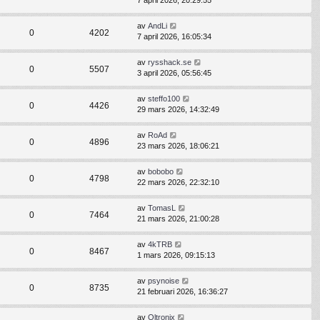
7 april 2026, 20:29:55
av
AndLi
0
4202
7 april 2026, 16:05:34
av
rysshack.se
0
5507
3 april 2026, 05:56:45
av
steffo100
0
4426
29 mars 2026, 14:32:49
av
RoAd
0
4896
23 mars 2026, 18:06:21
av
bobobo
0
4798
22 mars 2026, 22:32:10
av
TomasL
0
7464
21 mars 2026, 21:00:28
av
4kTRB
0
8467
1 mars 2026, 09:15:13
av
psynoise
0
8735
21 februari 2026, 16:36:27
av
Oltronix