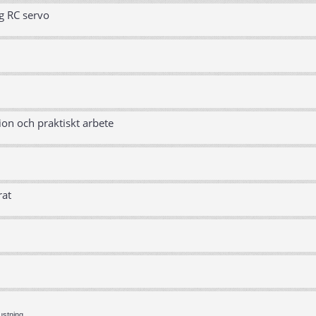
g RC servo
ion och praktiskt arbete
rat
ustning