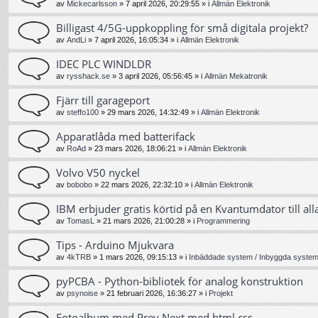
av
Mickecarlsson
»
7 april 2026, 20:29:55
» i
Allmän Elektronik
Billigast 4/5G-uppkoppling för små digitala projekt?
av
AndLi
»
7 april 2026, 16:05:34
» i
Allmän Elektronik
IDEC PLC WINDLDR
av
rysshack.se
»
3 april 2026, 05:56:45
» i
Allmän Mekatronik
Fjärr till garageport
av
steffo100
»
29 mars 2026, 14:32:49
» i
Allmän Elektronik
Apparatlåda med batterifack
av
RoAd
»
23 mars 2026, 18:06:21
» i
Allmän Elektronik
Volvo V50 nyckel
av
bobobo
»
22 mars 2026, 22:32:10
» i
Allmän Elektronik
IBM erbjuder gratis körtid på en Kvantumdator till all
av
TomasL
»
21 mars 2026, 21:00:28
» i
Programmering
Tips - Arduino Mjukvara
av
4kTRB
»
1 mars 2026, 09:15:13
» i
Inbäddade system / Inbyggda system 
pyPCBA - Python-bibliotek för analog konstruktion
av
psynoise
»
21 februari 2026, 16:36:27
» i
Projekt
Fotoalbum med Prev Next med html css