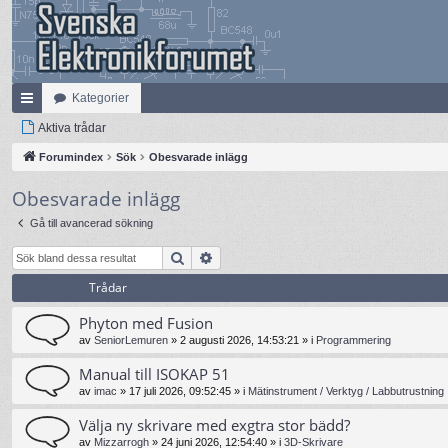
Kategorier
na
Aktiva trådar
bb
Forumindex
Sök
Obesvarade inlägg
lä
Obesvarade inlägg
nk
Gå till avancerad sökning
ar
Sök
Avancerad sökning
Trådar
Phyton med Fusion
av
SeniorLemuren
»
2 augusti 2026, 14:53:21
» i
Programmering
Manual till ISOKAP 51
av
imac
»
17 juli 2026, 09:52:45
» i
Mätinstrument / Verktyg / Labbutrustning
Välja ny skrivare med exgtra stor bädd?
av
Mizzarrogh
»
24 juni 2026, 12:54:40
» i
3D-Skrivare