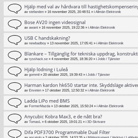
Hjälp med val av hårdvara till hastighetskompenserin
av
stefanden
»
16 november 2025, 20:48:51
» i
Allmän Elektronik
Bose AV20 ingen videosignal
av
awant
»
16 november 2025, 19:22:36
» i
Allmän Elektronik
USB C handskakning?
av
newbadboy
»
13 november 2025, 17:05:41
» i
Allmän Elektronik
Blänkare – Tillgänglig för tekniska uppdrag, konstrukt
av
rysshack.se
»
4 november 2025, 18:36:20
» i
Jobb / Tjänster
Hjälp lödning i Luleå
av
gommil
»
20 oktober 2025, 19:39:43
» i
Jobb / Tjänster
Harman kardon hk650 startar inte. Skyddsläge aktive
av
Enveten
»
17 oktober 2025, 12:50:32
» i
Allmän Elektronik
Ladda LiPo med BMS
av
FormerMazda
»
13 oktober 2025, 15:50:24
» i
Allmän Elektronik
Anycubic Kobra Max3, e de nått bra?
av
TomasL
»
6 oktober 2025, 19:01:21
» i
3D-Skrivare
Difa PDF3700 Programmable Dual Filter
av
ancatolo
»
2 oktober 2025, 14:53:35
» i
Mätinstrument / Verktyg / Labbutr