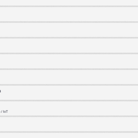
a
/ IoT