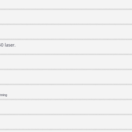
0 laser.
tning