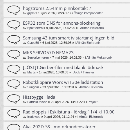
högströms 2.54mm pinnkontakt ?
av
grym
»
13 juni 2026, 08:24:17
» i
Övriga komponenter
ESP32 som DNS för annons-blockering
av
EpoElektro
»
9 juni 2026, 14:52:20
» i
Allmän Elektronik
Samsung 43 tum smart tv startar ej ingen bild
av
Claes56
»
6 juni 2026, 12:59:05
» i
Allmän Elektronik
MKS SERVO57D NEMA23
av
SeniorLemuren
»
7 maj 2026, 14:02:33
» i
Allmän Mekatronik
[LÖST]T:Gerber-filer med blank lödmask
av
Marta
»
1 maj 2026, 13:00:53
» i
Jobb / Tjänster
Robotklippare Worx wr130e laddstation
av
Sungam
»
23 april 2026, 19:33:01
» i
Allmän Elektronik
Hissbygge i lada
av
PatrickOhlson
»
22 april 2026, 14:14:22
» i
Projekt
Radioloppis i Eskilstuna - lördag 11/4 kl 10.00
av
fredswed
»
9 april 2026, 21:12:24
» i
Allmän Elektronik
Akai 202D-SS - motorkondensatorer