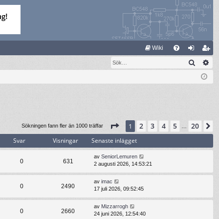
S
Wiki
Sök
Av
FA
og
li
Q
ga
m
in
ed
le
m
Sida
1
av
20
2
3
4
5
20
1
N
Sökningen fann fler än 1000 träffar
…
Svar
Visningar
Senaste inlägget
av
SeniorLemuren
0
631
2 augusti 2026, 14:53:21
av
imac
0
2490
17 juli 2026, 09:52:45
av
Mizzarrogh
0
2660
24 juni 2026, 12:54:40