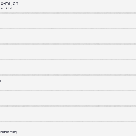
no-miljön
tem / IoT
em
bbutrustning