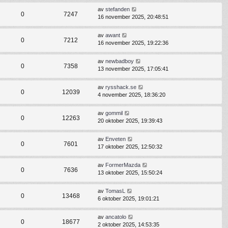
av
stefanden
0
7247
16 november 2025, 20:48:51
av
awant
0
7212
16 november 2025, 19:22:36
av
newbadboy
0
7358
13 november 2025, 17:05:41
av
rysshack.se
0
12039
4 november 2025, 18:36:20
av
gommil
0
12263
20 oktober 2025, 19:39:43
av
Enveten
0
7601
17 oktober 2025, 12:50:32
av
FormerMazda
0
7636
13 oktober 2025, 15:50:24
av
TomasL
0
13468
6 oktober 2025, 19:01:21
av
ancatolo
0
18677
2 oktober 2025, 14:53:35