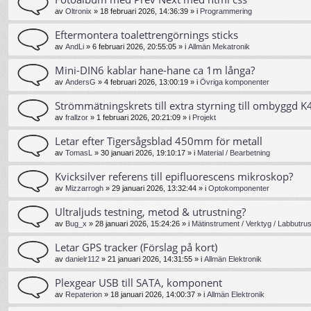
av
Oltronix
»
18 februari 2026, 14:36:39
» i
Programmering
Eftermontera toalettrengörnings sticks
av
AndLi
»
6 februari 2026, 20:55:05
» i
Allmän Mekatronik
Mini-DIN6 kablar hane-hane ca 1m långa?
av
AndersG
»
4 februari 2026, 13:00:19
» i
Övriga komponenter
Strömmätningskrets till extra styrning till ombyggd K4
av
frallzor
»
1 februari 2026, 20:21:09
» i
Projekt
Letar efter Tigersågsblad 450mm för metall
av
TomasL
»
30 januari 2026, 19:10:17
» i
Material / Bearbetning
Kvicksilver referens till epifluorescens mikroskop?
av
Mizzarrogh
»
29 januari 2026, 13:32:44
» i
Optokomponenter
Ultraljuds testning, metod & utrustning?
av
Bug_x
»
28 januari 2026, 15:24:26
» i
Mätinstrument / Verktyg / Labbutrus
Letar GPS tracker (Förslag på kort)
av
danielr112
»
21 januari 2026, 14:31:55
» i
Allmän Elektronik
Plexgear USB till SATA, komponent
av
Repaterion
»
18 januari 2026, 14:00:37
» i
Allmän Elektronik