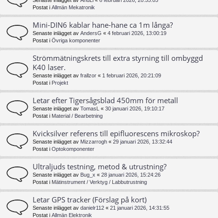
Senaste inlägget av
AndLi
«
6 februari 2026, 20:55:05
Postat i
Allmän Mekatronik
Mini-DIN6 kablar hane-hane ca 1m långa?
Senaste inlägget av
AndersG
«
4 februari 2026, 13:00:19
Postat i
Övriga komponenter
Strömmätningskrets till extra styrning till ombyggd
K40 laser.
Senaste inlägget av
frallzor
«
1 februari 2026, 20:21:09
Postat i
Projekt
Letar efter Tigersågsblad 450mm för metall
Senaste inlägget av
TomasL
«
30 januari 2026, 19:10:17
Postat i
Material / Bearbetning
Kvicksilver referens till epifluorescens mikroskop?
Senaste inlägget av
Mizzarrogh
«
29 januari 2026, 13:32:44
Postat i
Optokomponenter
Ultraljuds testning, metod & utrustning?
Senaste inlägget av
Bug_x
«
28 januari 2026, 15:24:26
Postat i
Mätinstrument / Verktyg / Labbutrustning
Letar GPS tracker (Förslag på kort)
Senaste inlägget av
danielr112
«
21 januari 2026, 14:31:55
Postat i
Allmän Elektronik