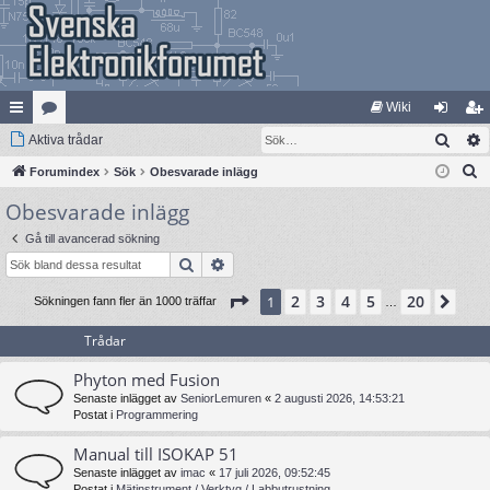
Wiki
Sök
na
Aktiva trådar
at
og
li
S
bb
Forumindex
eg
Sök
Obesvarade inlägg
ga
m
ö
Obesvarade inlägg
lä
ori
in
ed
k
nk
er
le
Gå till avancerad sökning
Sök
Avancerad sökning
ar
m
Sida
1
av
20
2
3
4
5
20
1
Näs
Sökningen fann fler än 1000 träffar
…
Trådar
Phyton med Fusion
Senaste inlägget av
SeniorLemuren
«
2 augusti 2026, 14:53:21
Postat i
Programmering
Manual till ISOKAP 51
Senaste inlägget av
imac
«
17 juli 2026, 09:52:45
Postat i
Mätinstrument / Verktyg / Labbutrustning