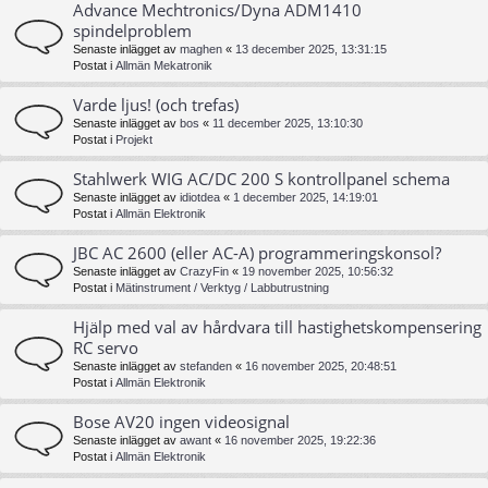
Advance Mechtronics/Dyna ADM1410
spindelproblem
Senaste inlägget av
maghen
«
13 december 2025, 13:31:15
Postat i
Allmän Mekatronik
Varde ljus! (och trefas)
Senaste inlägget av
bos
«
11 december 2025, 13:10:30
Postat i
Projekt
Stahlwerk WIG AC/DC 200 S kontrollpanel schema
Senaste inlägget av
idiotdea
«
1 december 2025, 14:19:01
Postat i
Allmän Elektronik
JBC AC 2600 (eller AC-A) programmeringskonsol?
Senaste inlägget av
CrazyFin
«
19 november 2025, 10:56:32
Postat i
Mätinstrument / Verktyg / Labbutrustning
Hjälp med val av hårdvara till hastighetskompensering
RC servo
Senaste inlägget av
stefanden
«
16 november 2025, 20:48:51
Postat i
Allmän Elektronik
Bose AV20 ingen videosignal
Senaste inlägget av
awant
«
16 november 2025, 19:22:36
Postat i
Allmän Elektronik