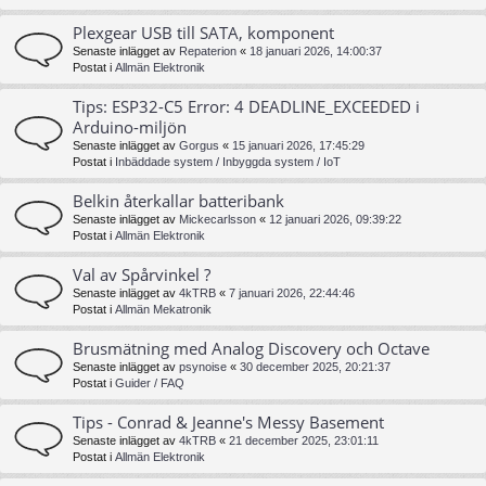
Plexgear USB till SATA, komponent
Senaste inlägget av
Repaterion
«
18 januari 2026, 14:00:37
Postat i
Allmän Elektronik
Tips: ESP32-C5 Error: 4 DEADLINE_EXCEEDED i
Arduino-miljön
Senaste inlägget av
Gorgus
«
15 januari 2026, 17:45:29
Postat i
Inbäddade system / Inbyggda system / IoT
Belkin återkallar batteribank
Senaste inlägget av
Mickecarlsson
«
12 januari 2026, 09:39:22
Postat i
Allmän Elektronik
Val av Spårvinkel ?
Senaste inlägget av
4kTRB
«
7 januari 2026, 22:44:46
Postat i
Allmän Mekatronik
Brusmätning med Analog Discovery och Octave
Senaste inlägget av
psynoise
«
30 december 2025, 20:21:37
Postat i
Guider / FAQ
Tips - Conrad & Jeanne's Messy Basement
Senaste inlägget av
4kTRB
«
21 december 2025, 23:01:11
Postat i
Allmän Elektronik