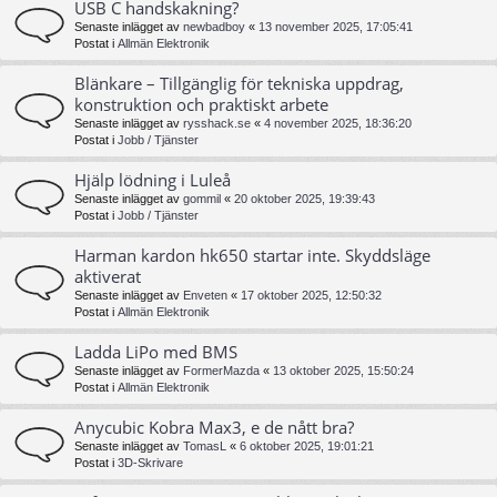
USB C handskakning?
Senaste inlägget av
newbadboy
«
13 november 2025, 17:05:41
Postat i
Allmän Elektronik
Blänkare – Tillgänglig för tekniska uppdrag,
konstruktion och praktiskt arbete
Senaste inlägget av
rysshack.se
«
4 november 2025, 18:36:20
Postat i
Jobb / Tjänster
Hjälp lödning i Luleå
Senaste inlägget av
gommil
«
20 oktober 2025, 19:39:43
Postat i
Jobb / Tjänster
Harman kardon hk650 startar inte. Skyddsläge
aktiverat
Senaste inlägget av
Enveten
«
17 oktober 2025, 12:50:32
Postat i
Allmän Elektronik
Ladda LiPo med BMS
Senaste inlägget av
FormerMazda
«
13 oktober 2025, 15:50:24
Postat i
Allmän Elektronik
Anycubic Kobra Max3, e de nått bra?
Senaste inlägget av
TomasL
«
6 oktober 2025, 19:01:21
Postat i
3D-Skrivare