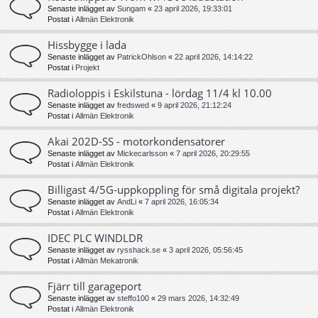
Senaste inlägget av
Sungam
«
23 april 2026, 19:33:01
Postat i
Allmän Elektronik
Hissbygge i lada
Senaste inlägget av
PatrickOhlson
«
22 april 2026, 14:14:22
Postat i
Projekt
Radioloppis i Eskilstuna - lördag 11/4 kl 10.00
Senaste inlägget av
fredswed
«
9 april 2026, 21:12:24
Postat i
Allmän Elektronik
Akai 202D-SS - motorkondensatorer
Senaste inlägget av
Mickecarlsson
«
7 april 2026, 20:29:55
Postat i
Allmän Elektronik
Billigast 4/5G-uppkoppling för små digitala projekt?
Senaste inlägget av
AndLi
«
7 april 2026, 16:05:34
Postat i
Allmän Elektronik
IDEC PLC WINDLDR
Senaste inlägget av
rysshack.se
«
3 april 2026, 05:56:45
Postat i
Allmän Mekatronik
Fjärr till garageport
Senaste inlägget av
steffo100
«
29 mars 2026, 14:32:49
Postat i
Allmän Elektronik