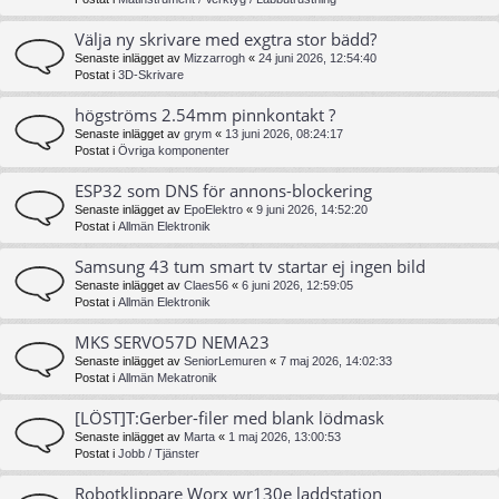
Välja ny skrivare med exgtra stor bädd?
Senaste inlägget av
Mizzarrogh
«
24 juni 2026, 12:54:40
Postat i
3D-Skrivare
högströms 2.54mm pinnkontakt ?
Senaste inlägget av
grym
«
13 juni 2026, 08:24:17
Postat i
Övriga komponenter
ESP32 som DNS för annons-blockering
Senaste inlägget av
EpoElektro
«
9 juni 2026, 14:52:20
Postat i
Allmän Elektronik
Samsung 43 tum smart tv startar ej ingen bild
Senaste inlägget av
Claes56
«
6 juni 2026, 12:59:05
Postat i
Allmän Elektronik
MKS SERVO57D NEMA23
Senaste inlägget av
SeniorLemuren
«
7 maj 2026, 14:02:33
Postat i
Allmän Mekatronik
[LÖST]T:Gerber-filer med blank lödmask
Senaste inlägget av
Marta
«
1 maj 2026, 13:00:53
Postat i
Jobb / Tjänster
Robotklippare Worx wr130e laddstation