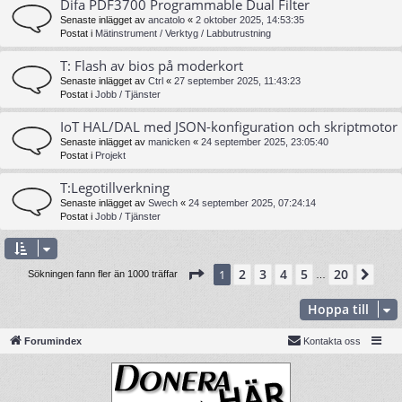
Difa PDF3700 Programmable Dual Filter
Senaste inlägget av
ancatolo
«
2 oktober 2025, 14:53:35
Postat i
Mätinstrument / Verktyg / Labbutrustning
T: Flash av bios på moderkort
Senaste inlägget av
Ctrl
«
27 september 2025, 11:43:23
Postat i
Jobb / Tjänster
IoT HAL/DAL med JSON-konfiguration och skriptmotor
Senaste inlägget av
manicken
«
24 september 2025, 23:05:40
Postat i
Projekt
T:Legotillverkning
Senaste inlägget av
Swech
«
24 september 2025, 07:24:14
Postat i
Jobb / Tjänster
Sida
1
av
20
2
3
4
5
20
1
Näs
Sökningen fann fler än 1000 träffar
…
Hoppa till
Forumindex
Kontakta oss