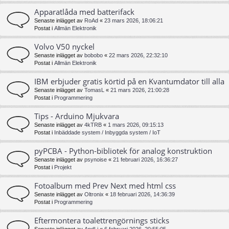
Apparatlåda med batterifack
Senaste inlägget av
RoAd
«
23 mars 2026, 18:06:21
Postat i
Allmän Elektronik
Volvo V50 nyckel
Senaste inlägget av
bobobo
«
22 mars 2026, 22:32:10
Postat i
Allmän Elektronik
IBM erbjuder gratis körtid på en Kvantumdator till alla
Senaste inlägget av
TomasL
«
21 mars 2026, 21:00:28
Postat i
Programmering
Tips - Arduino Mjukvara
Senaste inlägget av
4kTRB
«
1 mars 2026, 09:15:13
Postat i
Inbäddade system / Inbyggda system / IoT
pyPCBA - Python-bibliotek för analog konstruktion
Senaste inlägget av
psynoise
«
21 februari 2026, 16:36:27
Postat i
Projekt
Fotoalbum med Prev Next med html css
Senaste inlägget av
Oltronix
«
18 februari 2026, 14:36:39
Postat i
Programmering
Eftermontera toalettrengörnings sticks