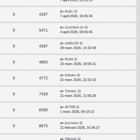
7 april 2026, 20:29:55
av
AndLi
0
4187
7 april 2026, 16:05:34
av
rysshack.se
0
5471
3 april 2026, 05:56:45
av
steffo100
0
4397
29 mars 2026, 14:32:49
av
RoAd
0
4865
23 mars 2026, 18:06:21
av
bobobo
0
4772
22 mars 2026, 22:32:10
av
TomasL
0
7428
21 mars 2026, 21:00:28
av
4kTRB
0
8390
1 mars 2026, 09:15:13
av
psynoise
0
8675
21 februari 2026, 16:36:27
av
Oltronix