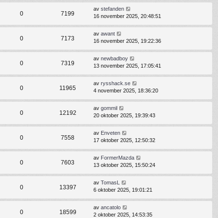
av
stefanden
0
7199
16 november 2025, 20:48:51
av
awant
0
7173
16 november 2025, 19:22:36
av
newbadboy
0
7319
13 november 2025, 17:05:41
av
rysshack.se
0
11965
4 november 2025, 18:36:20
av
gommil
0
12192
20 oktober 2025, 19:39:43
av
Enveten
0
7558
17 oktober 2025, 12:50:32
av
FormerMazda
0
7603
13 oktober 2025, 15:50:24
av
TomasL
0
13397
6 oktober 2025, 19:01:21
av
ancatolo
0
18599
2 oktober 2025, 14:53:35