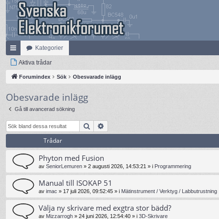
Kategorier
na
Aktiva trådar
bb
Forumindex
Sök
Obesvarade inlägg
lä
Obesvarade inlägg
nk
Gå till avancerad sökning
ar
Sök
Avancerad sökning
Trådar
Phyton med Fusion
av
SeniorLemuren
»
2 augusti 2026, 14:53:21
» i
Programmering
Manual till ISOKAP 51
av
imac
»
17 juli 2026, 09:52:45
» i
Mätinstrument / Verktyg / Labbutrustning
Välja ny skrivare med exgtra stor bädd?
av
Mizzarrogh
»
24 juni 2026, 12:54:40
» i
3D-Skrivare