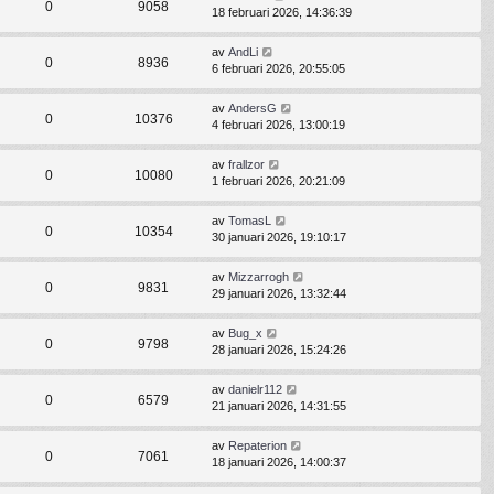
0
9058
18 februari 2026, 14:36:39
av
AndLi
0
8936
6 februari 2026, 20:55:05
av
AndersG
0
10376
4 februari 2026, 13:00:19
av
frallzor
0
10080
1 februari 2026, 20:21:09
av
TomasL
0
10354
30 januari 2026, 19:10:17
av
Mizzarrogh
0
9831
29 januari 2026, 13:32:44
av
Bug_x
0
9798
28 januari 2026, 15:24:26
av
danielr112
0
6579
21 januari 2026, 14:31:55
av
Repaterion
0
7061
18 januari 2026, 14:00:37