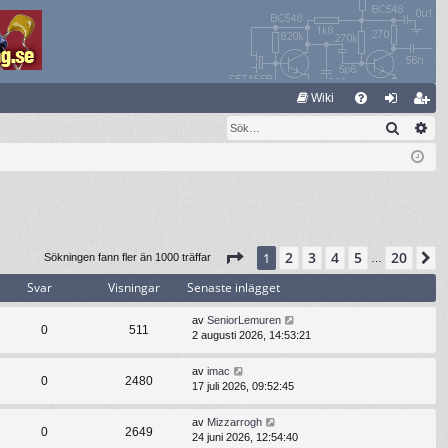
S
Wiki
Sök
Av
FA
og
li
Q
ga
m
in
ed
le
m
Sida
1
av
20
2
3
4
5
20
1
N
Sökningen fann fler än 1000 träffar
…
Svar
Visningar
Senaste inlägget
av
SeniorLemuren
0
511
2 augusti 2026, 14:53:21
av
imac
0
2480
17 juli 2026, 09:52:45
av
Mizzarrogh
0
2649
24 juni 2026, 12:54:40