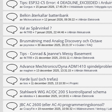
Tips: ESP32-C5 Error: 4 DEADLINE_EXCEEDED i Ardui
av
Gorgus
»
15 januari 2026, 17:45:29
» i
Inbäddade system / Inbyggda sys
Belkin återkallar batteribank
av
Mickecarlsson
»
12 januari 2026, 09:39:22
» i
Allmän Elektronik
Val av Spårvinkel ?
av
4kTRB
»
7 januari 2026, 22:44:46
» i
Allmän Mekatronik
Brusmätning med Analog Discovery och Octave
av
psynoise
»
30 december 2025, 20:21:37
» i
Guider / FAQ
Tips - Conrad & Jeanne's Messy Basement
av
4kTRB
»
21 december 2025, 23:01:11
» i
Allmän Elektronik
Advance Mechtronics/Dyna ADM1410 spindelprobl
av
maghen
»
13 december 2025, 13:31:15
» i
Allmän Mekatronik
Varde ljus! (och trefas)
av
bos
»
11 december 2025, 13:10:30
» i
Projekt
Stahlwerk WIG AC/DC 200 S kontrollpanel schema
av
idiotdea
»
1 december 2025, 14:19:01
» i
Allmän Elektronik
JBC AC 2600 (eller AC-A) programmeringskonsol?
av
CrazyFin
»
19 november 2025, 10:56:32
» i
Mätinstrument / Verktyg / La