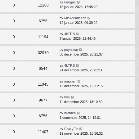
av
Gorgus
0
12208
15 januari 2026, 17:45:29
av
Mickecarlsson
0
6756
12 januari 2026, 09:39:22
av
4kTRB
0
11194
7 januari 2026, 22:44:46
av
psynoise
0
32970
30 december 2025, 20:21:37
av
4kTRB
0
6544
21 december 2025, 23:01:11
av
maghen
0
11045
13 december 2025, 13:31:15
av
bos
0
9677
11 december 2025, 13:10:30
av
idiotdea
0
6756
1 december 2025, 14:19:01
av
CrazyFin
0
11407
19 november 2025, 10:56:32