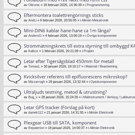
av
Oltronix
»
18 februari 2026, 14:36:39
» i
Programmering
Eftermontera toalettrengörnings sticks
av
AndLi
»
6 februari 2026, 20:55:05
» i
Allmän Mekatronik
Mini-DIN6 kablar hane-hane ca 1m långa?
av
AndersG
»
4 februari 2026, 13:00:19
» i
Övriga komponenter
Strömmätningskrets till extra styrning till ombyggd K4
av
frallzor
»
1 februari 2026, 20:21:09
» i
Projekt
Letar efter Tigersågsblad 450mm för metall
av
TomasL
»
30 januari 2026, 19:10:17
» i
Material / Bearbetning
Kvicksilver referens till epifluorescens mikroskop?
av
Mizzarrogh
»
29 januari 2026, 13:32:44
» i
Optokomponenter
Ultraljuds testning, metod & utrustning?
av
Bug_x
»
28 januari 2026, 15:24:26
» i
Mätinstrument / Verktyg / Labbutrus
Letar GPS tracker (Förslag på kort)
av
danielr112
»
21 januari 2026, 14:31:55
» i
Allmän Elektronik
Plexgear USB till SATA, komponent
av
Repaterion
»
18 januari 2026, 14:00:37
» i
Allmän Elektronik