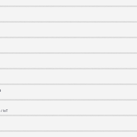
a
/ IoT