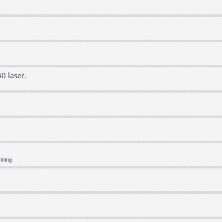
0 laser.
tning