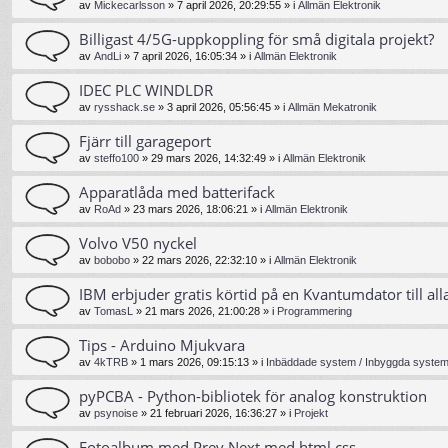
av
Mickecarlsson
»
7 april 2026, 20:29:55
» i
Allmän Elektronik
Billigast 4/5G-uppkoppling för små digitala projekt?
av
AndLi
»
7 april 2026, 16:05:34
» i
Allmän Elektronik
IDEC PLC WINDLDR
av
rysshack.se
»
3 april 2026, 05:56:45
» i
Allmän Mekatronik
Fjärr till garageport
av
steffo100
»
29 mars 2026, 14:32:49
» i
Allmän Elektronik
Apparatlåda med batterifack
av
RoAd
»
23 mars 2026, 18:06:21
» i
Allmän Elektronik
Volvo V50 nyckel
av
bobobo
»
22 mars 2026, 22:32:10
» i
Allmän Elektronik
IBM erbjuder gratis körtid på en Kvantumdator till all
av
TomasL
»
21 mars 2026, 21:00:28
» i
Programmering
Tips - Arduino Mjukvara
av
4kTRB
»
1 mars 2026, 09:15:13
» i
Inbäddade system / Inbyggda system 
pyPCBA - Python-bibliotek för analog konstruktion
av
psynoise
»
21 februari 2026, 16:36:27
» i
Projekt
Fotoalbum med Prev Next med html css