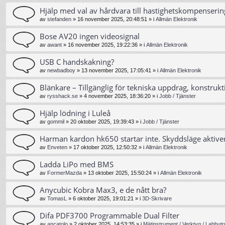
Hjälp med val av hårdvara till hastighetskompenserin
av
stefanden
»
16 november 2025, 20:48:51
» i
Allmän Elektronik
Bose AV20 ingen videosignal
av
awant
»
16 november 2025, 19:22:36
» i
Allmän Elektronik
USB C handskakning?
av
newbadboy
»
13 november 2025, 17:05:41
» i
Allmän Elektronik
Blänkare – Tillgänglig för tekniska uppdrag, konstrukt
av
rysshack.se
»
4 november 2025, 18:36:20
» i
Jobb / Tjänster
Hjälp lödning i Luleå
av
gommil
»
20 oktober 2025, 19:39:43
» i
Jobb / Tjänster
Harman kardon hk650 startar inte. Skyddsläge aktive
av
Enveten
»
17 oktober 2025, 12:50:32
» i
Allmän Elektronik
Ladda LiPo med BMS
av
FormerMazda
»
13 oktober 2025, 15:50:24
» i
Allmän Elektronik
Anycubic Kobra Max3, e de nått bra?
av
TomasL
»
6 oktober 2025, 19:01:21
» i
3D-Skrivare
Difa PDF3700 Programmable Dual Filter
av
ancatolo
»
2 oktober 2025, 14:53:35
» i
Mätinstrument / Verktyg / Labbutr