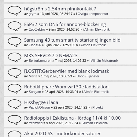
högströms 2.54mm pinnkontakt ?
av
grym
»
13 juni 2026, 08:24:17
» i
Övriga komponenter
ESP32 som DNS för annons-blockering
av
EpoElektro
»
9 juni 2026, 14:52:20
» i
Allmän Elektronik
Samsung 43 tum smart tv startar ej ingen bild
av
Claes56
»
6 juni 2026, 12:59:05
» i
Allmän Elektronik
MKS SERVO57D NEMA23
av
SeniorLemuren
»
7 maj 2026, 14:02:33
» i
Allmän Mekatronik
[LÖST]T:Gerber-filer med blank lödmask
av
Marta
»
1 maj 2026, 13:00:53
» i
Jobb / Tjänster
Robotklippare Worx wr130e laddstation
av
Sungam
»
23 april 2026, 19:33:01
» i
Allmän Elektronik
Hissbygge i lada
av
PatrickOhlson
»
22 april 2026, 14:14:22
» i
Projekt
Radioloppis i Eskilstuna - lördag 11/4 kl 10.00
av
fredswed
»
9 april 2026, 21:12:24
» i
Allmän Elektronik
Akai 202D-SS - motorkondensatorer