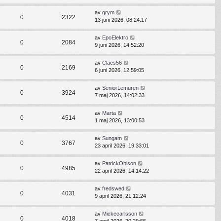
av
grym
0
2322
13 juni 2026, 08:24:17
av
EpoElektro
0
2084
9 juni 2026, 14:52:20
av
Claes56
0
2169
6 juni 2026, 12:59:05
av
SeniorLemuren
0
3924
7 maj 2026, 14:02:33
av
Marta
0
4514
1 maj 2026, 13:00:53
av
Sungam
0
3767
23 april 2026, 19:33:01
av
PatrickOhlson
0
4985
22 april 2026, 14:14:22
av
fredswed
0
4031
9 april 2026, 21:12:24
av
Mickecarlsson
0
4018