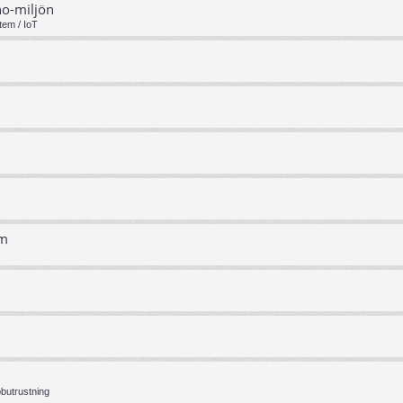
no-miljön
tem / IoT
em
bbutrustning