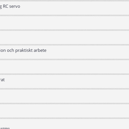
g RC servo
ion och praktiskt arbete
rat
ustning