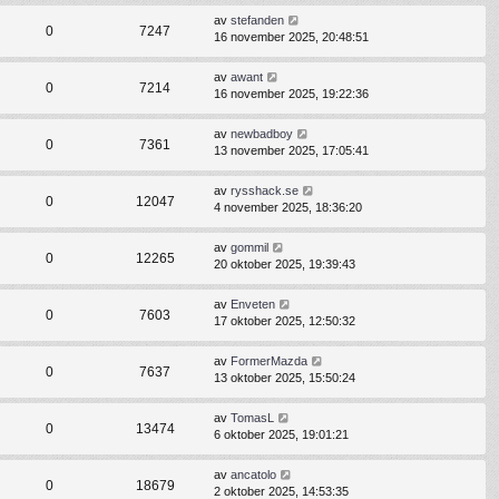
av
stefanden
0
7247
16 november 2025, 20:48:51
av
awant
0
7214
16 november 2025, 19:22:36
av
newbadboy
0
7361
13 november 2025, 17:05:41
av
rysshack.se
0
12047
4 november 2025, 18:36:20
av
gommil
0
12265
20 oktober 2025, 19:39:43
av
Enveten
0
7603
17 oktober 2025, 12:50:32
av
FormerMazda
0
7637
13 oktober 2025, 15:50:24
av
TomasL
0
13474
6 oktober 2025, 19:01:21
av
ancatolo
0
18679
2 oktober 2025, 14:53:35