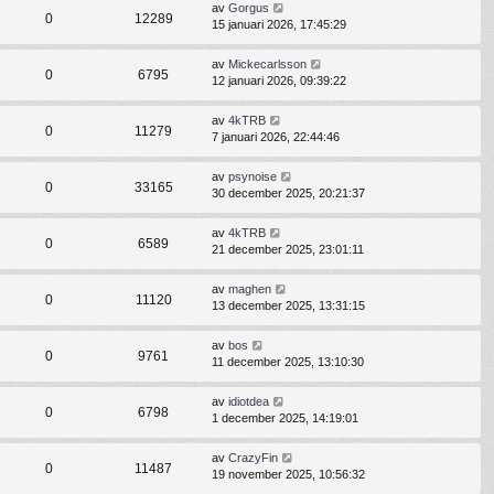
av
Gorgus
0
12289
15 januari 2026, 17:45:29
av
Mickecarlsson
0
6795
12 januari 2026, 09:39:22
av
4kTRB
0
11279
7 januari 2026, 22:44:46
av
psynoise
0
33165
30 december 2025, 20:21:37
av
4kTRB
0
6589
21 december 2025, 23:01:11
av
maghen
0
11120
13 december 2025, 13:31:15
av
bos
0
9761
11 december 2025, 13:10:30
av
idiotdea
0
6798
1 december 2025, 14:19:01
av
CrazyFin
0
11487
19 november 2025, 10:56:32