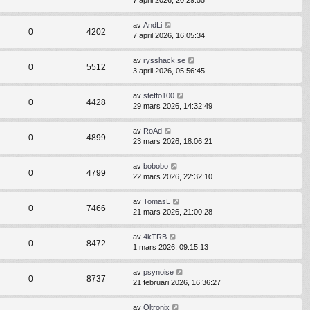
7 april 2026, 20:29:55
av
AndLi
0
4202
7 april 2026, 16:05:34
av
rysshack.se
0
5512
3 april 2026, 05:56:45
av
steffo100
0
4428
29 mars 2026, 14:32:49
av
RoAd
0
4899
23 mars 2026, 18:06:21
av
bobobo
0
4799
22 mars 2026, 22:32:10
av
TomasL
0
7466
21 mars 2026, 21:00:28
av
4kTRB
0
8472
1 mars 2026, 09:15:13
av
psynoise
0
8737
21 februari 2026, 16:36:27
av
Oltronix