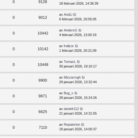
0
9128
18 februari 2026, 14:36:39
av
AndLi
0
9012
6 februari 2026, 20:55:05
av
AndersG
0
10442
4 februari 2026, 13:00:19
av
frallzor
0
10142
1 februari 2026, 20:21:09
av
TomasL
0
10448
30 januari 2026, 19:10:17
av
Mizzarrogh
0
9900
29 januari 2026, 13:32:44
av
Bug_x
0
9871
28 januari 2026, 15:24:26
av
danielr112
0
6625
21 januari 2026, 14:31:55
av
Repaterion
0
7110
18 januari 2026, 14:00:37