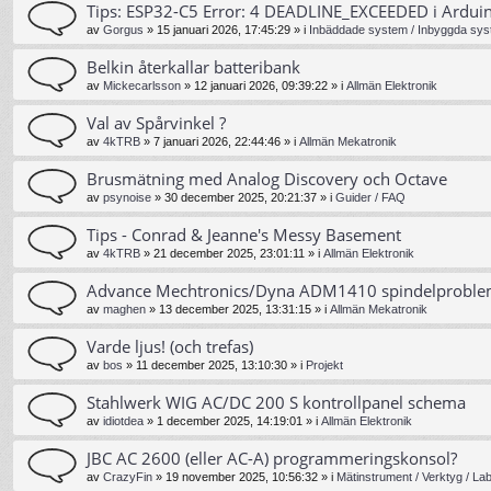
Tips: ESP32-C5 Error: 4 DEADLINE_EXCEEDED i Ardui
av
Gorgus
»
15 januari 2026, 17:45:29
» i
Inbäddade system / Inbyggda sys
Belkin återkallar batteribank
av
Mickecarlsson
»
12 januari 2026, 09:39:22
» i
Allmän Elektronik
Val av Spårvinkel ?
av
4kTRB
»
7 januari 2026, 22:44:46
» i
Allmän Mekatronik
Brusmätning med Analog Discovery och Octave
av
psynoise
»
30 december 2025, 20:21:37
» i
Guider / FAQ
Tips - Conrad & Jeanne's Messy Basement
av
4kTRB
»
21 december 2025, 23:01:11
» i
Allmän Elektronik
Advance Mechtronics/Dyna ADM1410 spindelprobl
av
maghen
»
13 december 2025, 13:31:15
» i
Allmän Mekatronik
Varde ljus! (och trefas)
av
bos
»
11 december 2025, 13:10:30
» i
Projekt
Stahlwerk WIG AC/DC 200 S kontrollpanel schema
av
idiotdea
»
1 december 2025, 14:19:01
» i
Allmän Elektronik
JBC AC 2600 (eller AC-A) programmeringskonsol?
av
CrazyFin
»
19 november 2025, 10:56:32
» i
Mätinstrument / Verktyg / La