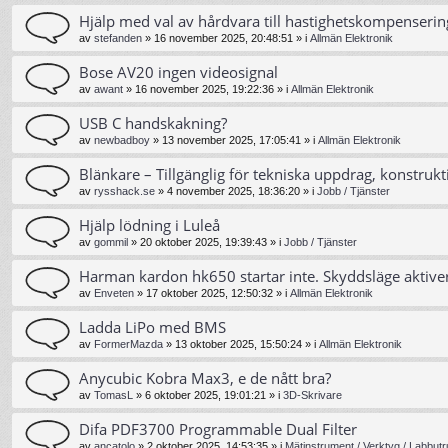
Hjälp med val av hårdvara till hastighetskompenserin
av
stefanden
»
16 november 2025, 20:48:51
» i
Allmän Elektronik
Bose AV20 ingen videosignal
av
awant
»
16 november 2025, 19:22:36
» i
Allmän Elektronik
USB C handskakning?
av
newbadboy
»
13 november 2025, 17:05:41
» i
Allmän Elektronik
Blänkare – Tillgänglig för tekniska uppdrag, konstrukt
av
rysshack.se
»
4 november 2025, 18:36:20
» i
Jobb / Tjänster
Hjälp lödning i Luleå
av
gommil
»
20 oktober 2025, 19:39:43
» i
Jobb / Tjänster
Harman kardon hk650 startar inte. Skyddsläge aktive
av
Enveten
»
17 oktober 2025, 12:50:32
» i
Allmän Elektronik
Ladda LiPo med BMS
av
FormerMazda
»
13 oktober 2025, 15:50:24
» i
Allmän Elektronik
Anycubic Kobra Max3, e de nått bra?
av
TomasL
»
6 oktober 2025, 19:01:21
» i
3D-Skrivare
Difa PDF3700 Programmable Dual Filter
av
ancatolo
»
2 oktober 2025, 14:53:35
» i
Mätinstrument / Verktyg / Labbutr