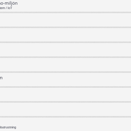
no-miljön
tem / IoT
em
bbutrustning