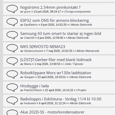
högströms 2.54mm pinnkontakt ?
av
grym
»
13 juni 2026, 08:24:17
» i
Övriga komponenter
ESP32 som DNS för annons-blockering
av
EpoElektro
»
9 juni 2026, 14:52:20
» i
Allmän Elektronik
Samsung 43 tum smart tv startar ej ingen bild
av
Claes56
»
6 juni 2026, 12:59:05
» i
Allmän Elektronik
MKS SERVO57D NEMA23
av
SeniorLemuren
»
7 maj 2026, 14:02:33
» i
Allmän Mekatronik
[LÖST]T:Gerber-filer med blank lödmask
av
Marta
»
1 maj 2026, 13:00:53
» i
Jobb / Tjänster
Robotklippare Worx wr130e laddstation
av
Sungam
»
23 april 2026, 19:33:01
» i
Allmän Elektronik
Hissbygge i lada
av
PatrickOhlson
»
22 april 2026, 14:14:22
» i
Projekt
Radioloppis i Eskilstuna - lördag 11/4 kl 10.00
av
fredswed
»
9 april 2026, 21:12:24
» i
Allmän Elektronik
Akai 202D-SS - motorkondensatorer