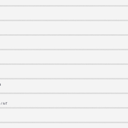
a
/ IoT