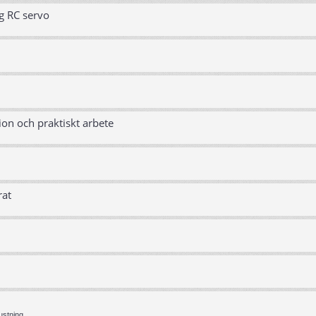
g RC servo
ion och praktiskt arbete
rat
ustning