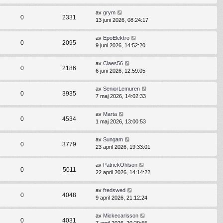
av
grym
0
2331
13 juni 2026, 08:24:17
av
EpoElektro
0
2095
9 juni 2026, 14:52:20
av
Claes56
0
2186
6 juni 2026, 12:59:05
av
SeniorLemuren
0
3935
7 maj 2026, 14:02:33
av
Marta
0
4534
1 maj 2026, 13:00:53
av
Sungam
0
3779
23 april 2026, 19:33:01
av
PatrickOhlson
0
5011
22 april 2026, 14:14:22
av
fredswed
0
4048
9 april 2026, 21:12:24
av
Mickecarlsson
0
4031