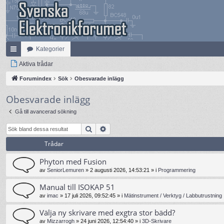
Kategorier
na
Aktiva trådar
bb
Forumindex
Sök
Obesvarade inlägg
lä
Obesvarade inlägg
nk
Gå till avancerad sökning
ar
Sök
Avancerad sökning
Trådar
Phyton med Fusion
av
SeniorLemuren
»
2 augusti 2026, 14:53:21
» i
Programmering
Manual till ISOKAP 51
av
imac
»
17 juli 2026, 09:52:45
» i
Mätinstrument / Verktyg / Labbutrustning
Välja ny skrivare med exgtra stor bädd?
av
Mizzarrogh
»
24 juni 2026, 12:54:40
» i
3D-Skrivare