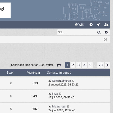
S
Wiki
Sök
Av
FA
og
li
Q
ga
m
in
ed
le
m
Sida
1
av
20
2
3
4
5
20
1
N
Sökningen fann fler än 1000 träffar
…
Svar
Visningar
Senaste inlägget
av
SeniorLemuren
0
633
2 augusti 2026, 14:53:21
av
imac
0
2490
17 juli 2026, 09:52:45
av
Mizzarrogh
0
2660
24 juni 2026, 12:54:40