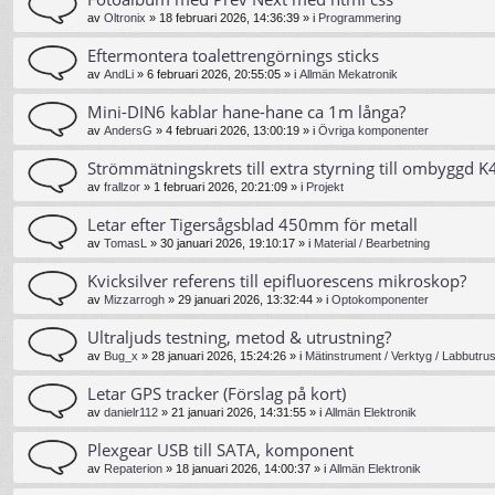
av
Oltronix
»
18 februari 2026, 14:36:39
» i
Programmering
Eftermontera toalettrengörnings sticks
av
AndLi
»
6 februari 2026, 20:55:05
» i
Allmän Mekatronik
Mini-DIN6 kablar hane-hane ca 1m långa?
av
AndersG
»
4 februari 2026, 13:00:19
» i
Övriga komponenter
Strömmätningskrets till extra styrning till ombyggd K4
av
frallzor
»
1 februari 2026, 20:21:09
» i
Projekt
Letar efter Tigersågsblad 450mm för metall
av
TomasL
»
30 januari 2026, 19:10:17
» i
Material / Bearbetning
Kvicksilver referens till epifluorescens mikroskop?
av
Mizzarrogh
»
29 januari 2026, 13:32:44
» i
Optokomponenter
Ultraljuds testning, metod & utrustning?
av
Bug_x
»
28 januari 2026, 15:24:26
» i
Mätinstrument / Verktyg / Labbutrus
Letar GPS tracker (Förslag på kort)
av
danielr112
»
21 januari 2026, 14:31:55
» i
Allmän Elektronik
Plexgear USB till SATA, komponent
av
Repaterion
»
18 januari 2026, 14:00:37
» i
Allmän Elektronik