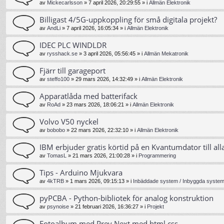
av
Mickecarlsson
»
7 april 2026, 20:29:55
» i
Allmän Elektronik
Billigast 4/5G-uppkoppling för små digitala projekt?
av
AndLi
»
7 april 2026, 16:05:34
» i
Allmän Elektronik
IDEC PLC WINDLDR
av
rysshack.se
»
3 april 2026, 05:56:45
» i
Allmän Mekatronik
Fjärr till garageport
av
steffo100
»
29 mars 2026, 14:32:49
» i
Allmän Elektronik
Apparatlåda med batterifack
av
RoAd
»
23 mars 2026, 18:06:21
» i
Allmän Elektronik
Volvo V50 nyckel
av
bobobo
»
22 mars 2026, 22:32:10
» i
Allmän Elektronik
IBM erbjuder gratis körtid på en Kvantumdator till all
av
TomasL
»
21 mars 2026, 21:00:28
» i
Programmering
Tips - Arduino Mjukvara
av
4kTRB
»
1 mars 2026, 09:15:13
» i
Inbäddade system / Inbyggda system 
pyPCBA - Python-bibliotek för analog konstruktion
av
psynoise
»
21 februari 2026, 16:36:27
» i
Projekt
Fotoalbum med Prev Next med html css