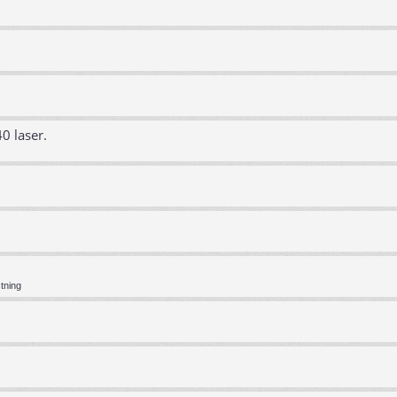
0 laser.
tning