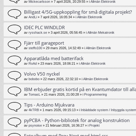
av
Mickecarlsson
»
7 april 2026, 20:29:55
» i
Allmän Elektronik
Billigast 4/5G-uppkoppling för små digitala projekt?
av
AndLi
»
7 april 2026, 16:05:34
» i
Allmän Elektronik
IDEC PLC WINDLDR
av
rysshack.se
»
3 april 2026, 05:56:45
» i
Allmän Mekatronik
Fjärr till garageport
av
steffo100
»
29 mars 2026, 14:32:49
» i
Allmän Elektronik
Apparatlåda med batterifack
av
RoAd
»
23 mars 2026, 18:06:21
» i
Allmän Elektronik
Volvo V50 nyckel
av
bobobo
»
22 mars 2026, 22:32:10
» i
Allmän Elektronik
IBM erbjuder gratis körtid på en Kvantumdator till all
av
TomasL
»
21 mars 2026, 21:00:28
» i
Programmering
Tips - Arduino Mjukvara
av
4kTRB
»
1 mars 2026, 09:15:13
» i
Inbäddade system / Inbyggda system 
pyPCBA - Python-bibliotek för analog konstruktion
av
psynoise
»
21 februari 2026, 16:36:27
» i
Projekt
Fotoalbum med Prev Next med html css