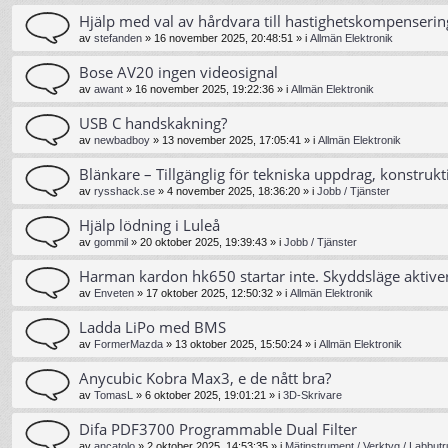
Hjälp med val av hårdvara till hastighetskompenserin
av
stefanden
»
16 november 2025, 20:48:51
» i
Allmän Elektronik
Bose AV20 ingen videosignal
av
awant
»
16 november 2025, 19:22:36
» i
Allmän Elektronik
USB C handskakning?
av
newbadboy
»
13 november 2025, 17:05:41
» i
Allmän Elektronik
Blänkare – Tillgänglig för tekniska uppdrag, konstrukt
av
rysshack.se
»
4 november 2025, 18:36:20
» i
Jobb / Tjänster
Hjälp lödning i Luleå
av
gommil
»
20 oktober 2025, 19:39:43
» i
Jobb / Tjänster
Harman kardon hk650 startar inte. Skyddsläge aktive
av
Enveten
»
17 oktober 2025, 12:50:32
» i
Allmän Elektronik
Ladda LiPo med BMS
av
FormerMazda
»
13 oktober 2025, 15:50:24
» i
Allmän Elektronik
Anycubic Kobra Max3, e de nått bra?
av
TomasL
»
6 oktober 2025, 19:01:21
» i
3D-Skrivare
Difa PDF3700 Programmable Dual Filter
av
ancatolo
»
2 oktober 2025, 14:53:35
» i
Mätinstrument / Verktyg / Labbutr