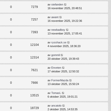
av
stefanden
0
7279
16 november 2025, 20:48:51
av
awant
0
7257
16 november 2025, 19:22:36
av
newbadboy
0
7393
13 november 2025, 17:05:41
av
rysshack.se
0
12104
4 november 2025, 18:36:20
av
gommil
0
12314
20 oktober 2025, 19:39:43
av
Enveten
0
7621
17 oktober 2025, 12:50:32
av
FormerMazda
0
7666
13 oktober 2025, 15:50:24
av
TomasL
0
13515
6 oktober 2025, 19:01:21
av
ancatolo
0
18729
2 oktober 2025, 14:53:35