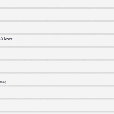
0 laser.
tning