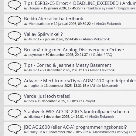
Tips: ESP32-C5 Error: 4 DEADLINE_EXCEEDED i Ardui
av
Gorgus
»
15 januari 2026, 17:45:29
» i
Inbäddade system / Inbyggda sys
Belkin återkallar batteribank
av
Mickecarlsson
»
12 januari 2026, 09:39:22
» i
Allmän Elektronik
Val av Spårvinkel ?
av
4kTRB
»
7 januari 2026, 22:44:46
» i
Allmän Mekatronik
Brusmätning med Analog Discovery och Octave
av
psynoise
»
30 december 2025, 20:21:37
» i
Guider / FAQ
Tips - Conrad & Jeanne's Messy Basement
av
4kTRB
»
21 december 2025, 23:01:11
» i
Allmän Elektronik
Advance Mechtronics/Dyna ADM1410 spindelprobl
av
maghen
»
13 december 2025, 13:31:15
» i
Allmän Mekatronik
Varde ljus! (och trefas)
av
bos
»
11 december 2025, 13:10:30
» i
Projekt
Stahlwerk WIG AC/DC 200 S kontrollpanel schema
av
idiotdea
»
1 december 2025, 14:19:01
» i
Allmän Elektronik
JBC AC 2600 (eller AC-A) programmeringskonsol?
av
CrazyFin
»
19 november 2025, 10:56:32
» i
Mätinstrument / Verktyg / La