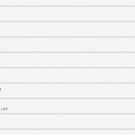
a
/ IoT