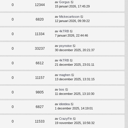
av
Gorgus
0
12344
15 januari 2026, 17:45:29
av
Mickecarlsson
0
6820
12 januari 2026, 09:39:22
av
4kTRB
0
11334
7 januari 2026, 22:44:46
av
psynoise
0
33237
30 december 2025, 20:21:37
av
4kTRB
0
6612
21 december 2025, 23:01:11
av
maghen
0
11157
13 december 2025, 13:31:15
av
bos
0
9805
11 december 2025, 13:10:30
av
idiotdea
0
6827
1 december 2025, 14:19:01
av
CrazyFin
0
11533
19 november 2025, 10:56:32