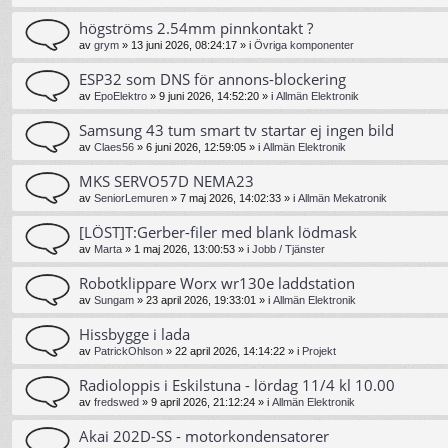
högströms 2.54mm pinnkontakt ?
av
grym
»
13 juni 2026, 08:24:17
» i
Övriga komponenter
ESP32 som DNS för annons-blockering
av
EpoElektro
»
9 juni 2026, 14:52:20
» i
Allmän Elektronik
Samsung 43 tum smart tv startar ej ingen bild
av
Claes56
»
6 juni 2026, 12:59:05
» i
Allmän Elektronik
MKS SERVO57D NEMA23
av
SeniorLemuren
»
7 maj 2026, 14:02:33
» i
Allmän Mekatronik
[LÖST]T:Gerber-filer med blank lödmask
av
Marta
»
1 maj 2026, 13:00:53
» i
Jobb / Tjänster
Robotklippare Worx wr130e laddstation
av
Sungam
»
23 april 2026, 19:33:01
» i
Allmän Elektronik
Hissbygge i lada
av
PatrickOhlson
»
22 april 2026, 14:14:22
» i
Projekt
Radioloppis i Eskilstuna - lördag 11/4 kl 10.00
av
fredswed
»
9 april 2026, 21:12:24
» i
Allmän Elektronik
Akai 202D-SS - motorkondensatorer