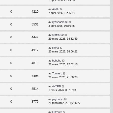
7 april 2026, 20:29:55
av
AndLi
0
4210
7 april 2026, 16:05:34
av
rysshack.se
0
5531
3 april 2026, 05:56:45
av
steffo100
0
4442
29 mars 2026, 14:32:49
av
RoAd
0
4912
23 mars 2026, 18:06:21
av
bobobo
0
4819
22 mars 2026, 22:32:10
av
TomasL
0
7494
21 mars 2026, 21:00:28
av
4kTRB
0
8514
1 mars 2026, 09:15:13
av
psynoise
0
8779
21 februari 2026, 16:36:27
av
Oltronix