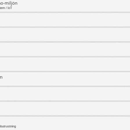
no-miljön
tem / IoT
em
bbutrustning