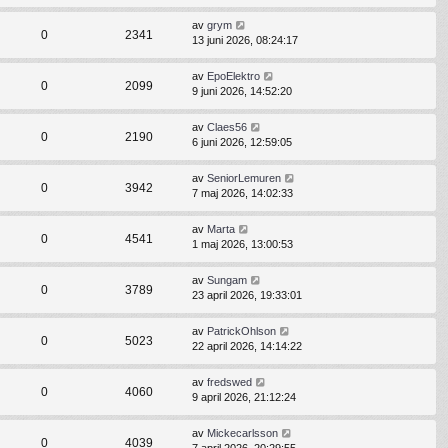
av
grym
0
2341
13 juni 2026, 08:24:17
av
EpoElektro
0
2099
9 juni 2026, 14:52:20
av
Claes56
0
2190
6 juni 2026, 12:59:05
av
SeniorLemuren
0
3942
7 maj 2026, 14:02:33
av
Marta
0
4541
1 maj 2026, 13:00:53
av
Sungam
0
3789
23 april 2026, 19:33:01
av
PatrickOhlson
0
5023
22 april 2026, 14:14:22
av
fredswed
0
4060
9 april 2026, 21:12:24
av
Mickecarlsson
0
4039