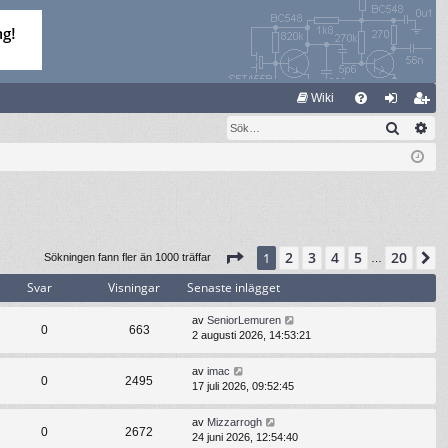
S
Wiki
Sök
Av
FA
og
li
Q
ga
m
in
ed
le
m
Sida
1
av
20
2
3
4
5
20
1
N
Sökningen fann fler än 1000 träffar
…
Svar
Visningar
Senaste inlägget
av
SeniorLemuren
0
663
2 augusti 2026, 14:53:21
av
imac
0
2495
17 juli 2026, 09:52:45
av
Mizzarrogh
0
2672
24 juni 2026, 12:54:40