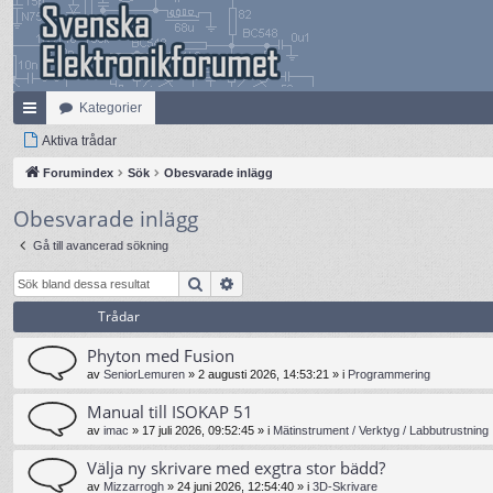
Kategorier
na
Aktiva trådar
bb
Forumindex
Sök
Obesvarade inlägg
lä
Obesvarade inlägg
nk
Gå till avancerad sökning
ar
Sök
Avancerad sökning
Trådar
Phyton med Fusion
av
SeniorLemuren
»
2 augusti 2026, 14:53:21
» i
Programmering
Manual till ISOKAP 51
av
imac
»
17 juli 2026, 09:52:45
» i
Mätinstrument / Verktyg / Labbutrustning
Välja ny skrivare med exgtra stor bädd?
av
Mizzarrogh
»
24 juni 2026, 12:54:40
» i
3D-Skrivare