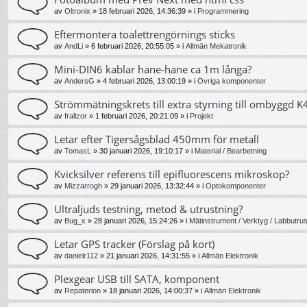
av
Oltronix
»
18 februari 2026, 14:36:39
» i
Programmering
Eftermontera toalettrengörnings sticks
av
AndLi
»
6 februari 2026, 20:55:05
» i
Allmän Mekatronik
Mini-DIN6 kablar hane-hane ca 1m långa?
av
AndersG
»
4 februari 2026, 13:00:19
» i
Övriga komponenter
Strömmätningskrets till extra styrning till ombyggd K4
av
frallzor
»
1 februari 2026, 20:21:09
» i
Projekt
Letar efter Tigersågsblad 450mm för metall
av
TomasL
»
30 januari 2026, 19:10:17
» i
Material / Bearbetning
Kvicksilver referens till epifluorescens mikroskop?
av
Mizzarrogh
»
29 januari 2026, 13:32:44
» i
Optokomponenter
Ultraljuds testning, metod & utrustning?
av
Bug_x
»
28 januari 2026, 15:24:26
» i
Mätinstrument / Verktyg / Labbutrus
Letar GPS tracker (Förslag på kort)
av
danielr112
»
21 januari 2026, 14:31:55
» i
Allmän Elektronik
Plexgear USB till SATA, komponent
av
Repaterion
»
18 januari 2026, 14:00:37
» i
Allmän Elektronik