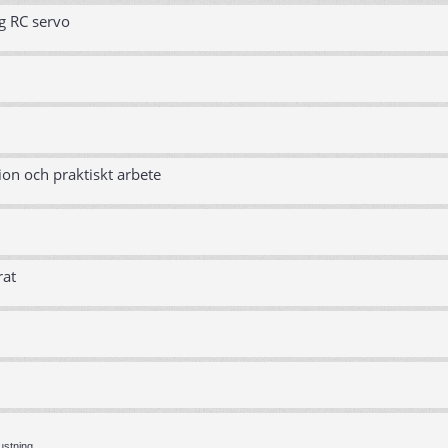
g RC servo
ion och praktiskt arbete
rat
ustning