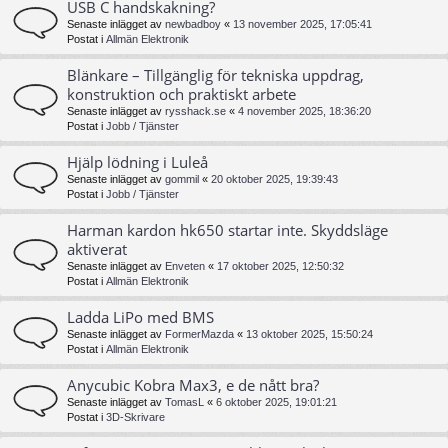
USB C handskakning?
Senaste inlägget av
newbadboy
«
13 november 2025, 17:05:41
Postat i
Allmän Elektronik
Blänkare – Tillgänglig för tekniska uppdrag,
konstruktion och praktiskt arbete
Senaste inlägget av
rysshack.se
«
4 november 2025, 18:36:20
Postat i
Jobb / Tjänster
Hjälp lödning i Luleå
Senaste inlägget av
gommil
«
20 oktober 2025, 19:39:43
Postat i
Jobb / Tjänster
Harman kardon hk650 startar inte. Skyddsläge
aktiverat
Senaste inlägget av
Enveten
«
17 oktober 2025, 12:50:32
Postat i
Allmän Elektronik
Ladda LiPo med BMS
Senaste inlägget av
FormerMazda
«
13 oktober 2025, 15:50:24
Postat i
Allmän Elektronik
Anycubic Kobra Max3, e de nått bra?
Senaste inlägget av
TomasL
«
6 oktober 2025, 19:01:21
Postat i
3D-Skrivare