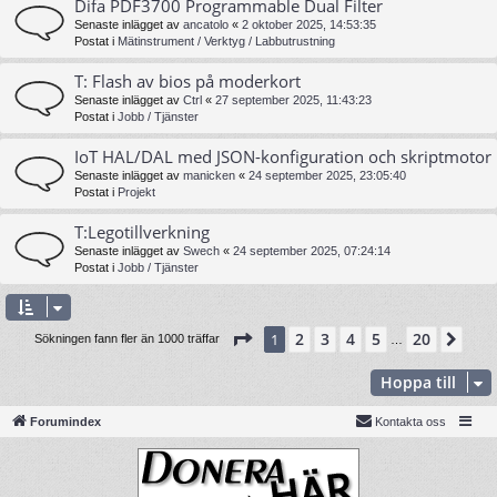
Difa PDF3700 Programmable Dual Filter
Senaste inlägget av
ancatolo
«
2 oktober 2025, 14:53:35
Postat i
Mätinstrument / Verktyg / Labbutrustning
T: Flash av bios på moderkort
Senaste inlägget av
Ctrl
«
27 september 2025, 11:43:23
Postat i
Jobb / Tjänster
IoT HAL/DAL med JSON-konfiguration och skriptmotor
Senaste inlägget av
manicken
«
24 september 2025, 23:05:40
Postat i
Projekt
T:Legotillverkning
Senaste inlägget av
Swech
«
24 september 2025, 07:24:14
Postat i
Jobb / Tjänster
Sida
1
av
20
2
3
4
5
20
1
Näs
Sökningen fann fler än 1000 träffar
…
Hoppa till
Forumindex
Kontakta oss