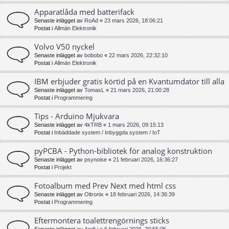
Apparatlåda med batterifack
Senaste inlägget av
RoAd
«
23 mars 2026, 18:06:21
Postat i
Allmän Elektronik
Volvo V50 nyckel
Senaste inlägget av
bobobo
«
22 mars 2026, 22:32:10
Postat i
Allmän Elektronik
IBM erbjuder gratis körtid på en Kvantumdator till alla
Senaste inlägget av
TomasL
«
21 mars 2026, 21:00:28
Postat i
Programmering
Tips - Arduino Mjukvara
Senaste inlägget av
4kTRB
«
1 mars 2026, 09:15:13
Postat i
Inbäddade system / Inbyggda system / IoT
pyPCBA - Python-bibliotek för analog konstruktion
Senaste inlägget av
psynoise
«
21 februari 2026, 16:36:27
Postat i
Projekt
Fotoalbum med Prev Next med html css
Senaste inlägget av
Oltronix
«
18 februari 2026, 14:36:39
Postat i
Programmering
Eftermontera toalettrengörnings sticks