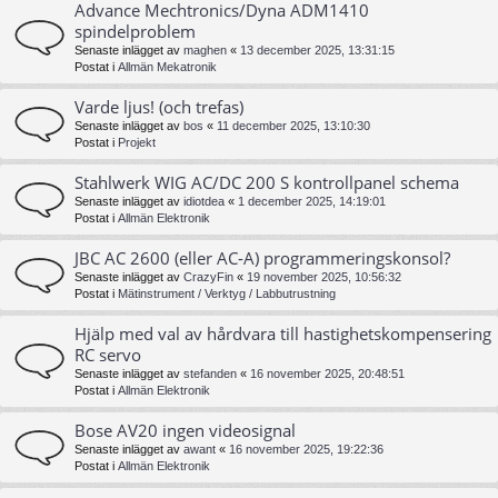
Advance Mechtronics/Dyna ADM1410
spindelproblem
Senaste inlägget av
maghen
«
13 december 2025, 13:31:15
Postat i
Allmän Mekatronik
Varde ljus! (och trefas)
Senaste inlägget av
bos
«
11 december 2025, 13:10:30
Postat i
Projekt
Stahlwerk WIG AC/DC 200 S kontrollpanel schema
Senaste inlägget av
idiotdea
«
1 december 2025, 14:19:01
Postat i
Allmän Elektronik
JBC AC 2600 (eller AC-A) programmeringskonsol?
Senaste inlägget av
CrazyFin
«
19 november 2025, 10:56:32
Postat i
Mätinstrument / Verktyg / Labbutrustning
Hjälp med val av hårdvara till hastighetskompensering
RC servo
Senaste inlägget av
stefanden
«
16 november 2025, 20:48:51
Postat i
Allmän Elektronik
Bose AV20 ingen videosignal
Senaste inlägget av
awant
«
16 november 2025, 19:22:36
Postat i
Allmän Elektronik