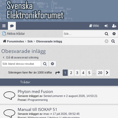
Wiki
Sök
na
Aktiva trådar
at
og
li
S
bb
Forumindex
eg
Sök
Obesvarade inlägg
ga
m
ö
Obesvarade inlägg
lä
ori
in
ed
k
nk
er
le
Gå till avancerad sökning
Sök
Avancerad sökning
ar
m
Sida
1
av
20
2
3
4
5
20
1
Näs
Sökningen fann fler än 1000 träffar
…
Trådar
Phyton med Fusion
Senaste inlägget av
SeniorLemuren
«
2 augusti 2026, 14:53:21
Postat i
Programmering
Manual till ISOKAP 51
Senaste inlägget av
imac
«
17 juli 2026, 09:52:45
Postat i
Mätinstrument / Verktyg / Labbutrustning