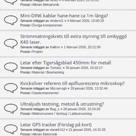
Senaste inlägget av
AndLi
«
6 februari 2026, 20:55:05
Postat i
Allmän Mekatronik
Mini-DIN6 kablar hane-hane ca 1m långa?
Senaste inlägget av
AndersG
«
4 februari 2026, 13:00:19
Postat i
Övriga komponenter
Strömmätningskrets till extra styrning till ombyggd
K40 laser.
Senaste inlägget av
frallzor
«
1 februari 2026, 20:21:09
Postat i
Projekt
Letar efter Tigersågsblad 450mm för metall
Senaste inlägget av
TomasL
«
30 januari 2026, 19:10:17
Postat i
Material / Bearbetning
Kvicksilver referens till epifluorescens mikroskop?
Senaste inlägget av
Mizzarrogh
«
29 januari 2026, 13:32:44
Postat i
Optokomponenter
Ultraljuds testning, metod & utrustning?
Senaste inlägget av
Bug_x
«
28 januari 2026, 15:24:26
Postat i
Mätinstrument / Verktyg / Labbutrustning
Letar GPS tracker (Förslag på kort)
Senaste inlägget av
danielr112
«
21 januari 2026, 14:31:55
Postat i
Allmän Elektronik