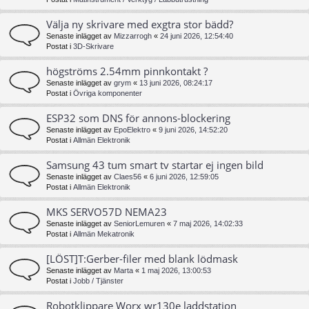
Välja ny skrivare med exgtra stor bädd?
Senaste inlägget av
Mizzarrogh
«
24 juni 2026, 12:54:40
Postat i
3D-Skrivare
högströms 2.54mm pinnkontakt ?
Senaste inlägget av
grym
«
13 juni 2026, 08:24:17
Postat i
Övriga komponenter
ESP32 som DNS för annons-blockering
Senaste inlägget av
EpoElektro
«
9 juni 2026, 14:52:20
Postat i
Allmän Elektronik
Samsung 43 tum smart tv startar ej ingen bild
Senaste inlägget av
Claes56
«
6 juni 2026, 12:59:05
Postat i
Allmän Elektronik
MKS SERVO57D NEMA23
Senaste inlägget av
SeniorLemuren
«
7 maj 2026, 14:02:33
Postat i
Allmän Mekatronik
[LÖST]T:Gerber-filer med blank lödmask
Senaste inlägget av
Marta
«
1 maj 2026, 13:00:53
Postat i
Jobb / Tjänster
Robotklippare Worx wr130e laddstation