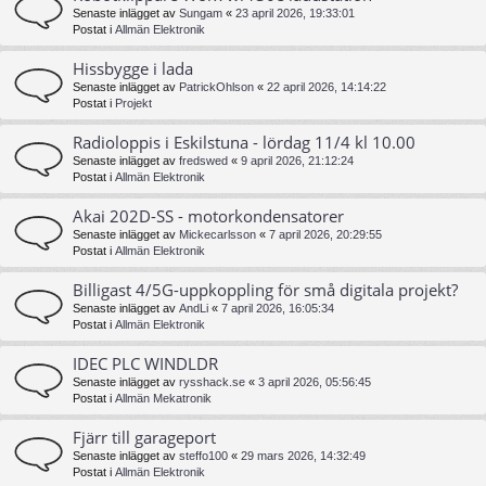
Senaste inlägget av
Sungam
«
23 april 2026, 19:33:01
Postat i
Allmän Elektronik
Hissbygge i lada
Senaste inlägget av
PatrickOhlson
«
22 april 2026, 14:14:22
Postat i
Projekt
Radioloppis i Eskilstuna - lördag 11/4 kl 10.00
Senaste inlägget av
fredswed
«
9 april 2026, 21:12:24
Postat i
Allmän Elektronik
Akai 202D-SS - motorkondensatorer
Senaste inlägget av
Mickecarlsson
«
7 april 2026, 20:29:55
Postat i
Allmän Elektronik
Billigast 4/5G-uppkoppling för små digitala projekt?
Senaste inlägget av
AndLi
«
7 april 2026, 16:05:34
Postat i
Allmän Elektronik
IDEC PLC WINDLDR
Senaste inlägget av
rysshack.se
«
3 april 2026, 05:56:45
Postat i
Allmän Mekatronik
Fjärr till garageport
Senaste inlägget av
steffo100
«
29 mars 2026, 14:32:49
Postat i
Allmän Elektronik