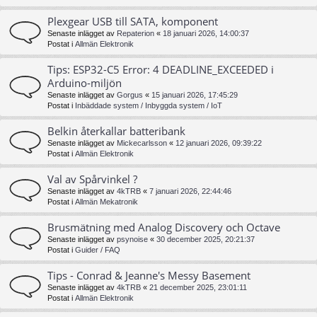
Plexgear USB till SATA, komponent
Senaste inlägget av
Repaterion
«
18 januari 2026, 14:00:37
Postat i
Allmän Elektronik
Tips: ESP32-C5 Error: 4 DEADLINE_EXCEEDED i
Arduino-miljön
Senaste inlägget av
Gorgus
«
15 januari 2026, 17:45:29
Postat i
Inbäddade system / Inbyggda system / IoT
Belkin återkallar batteribank
Senaste inlägget av
Mickecarlsson
«
12 januari 2026, 09:39:22
Postat i
Allmän Elektronik
Val av Spårvinkel ?
Senaste inlägget av
4kTRB
«
7 januari 2026, 22:44:46
Postat i
Allmän Mekatronik
Brusmätning med Analog Discovery och Octave
Senaste inlägget av
psynoise
«
30 december 2025, 20:21:37
Postat i
Guider / FAQ
Tips - Conrad & Jeanne's Messy Basement
Senaste inlägget av
4kTRB
«
21 december 2025, 23:01:11
Postat i
Allmän Elektronik