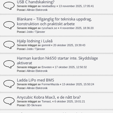
USB C handskakning?
Senaste inlägget av
newbadboy
«
13 november 2025, 17:05:41
Postat i
Allmän Elektronik
Blänkare – Tillgänglig för tekniska uppdrag,
konstruktion och praktiskt arbete
Senaste inlägget av
rysshack.se
«
4 november 2025, 18:36:20
Postat i
Jobb / Tjänster
Hjälp lödning i Luleå
Senaste inlägget av
gommil
«
20 oktober 2025, 19:39:43
Postat i
Jobb / Tjänster
Harman kardon hk650 startar inte. Skyddsläge
aktiverat
Senaste inlägget av
Enveten
«
17 oktober 2025, 12:50:32
Postat i
Allmän Elektronik
Ladda LiPo med BMS
Senaste inlägget av
FormerMazda
«
13 oktober 2025, 15:50:24
Postat i
Allmän Elektronik
Anycubic Kobra Max3, e de nått bra?
Senaste inlägget av
TomasL
«
6 oktober 2025, 19:01:21
Postat i
3D-Skrivare