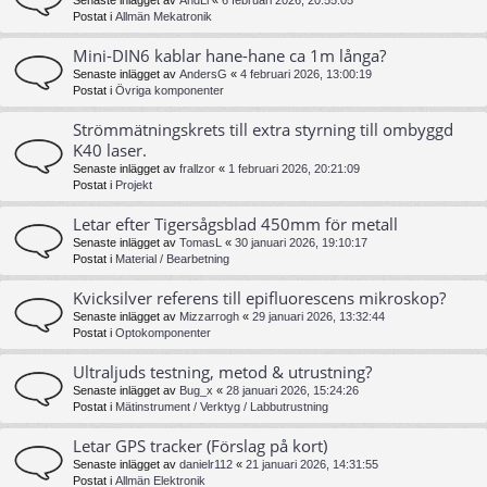
Senaste inlägget av
AndLi
«
6 februari 2026, 20:55:05
Postat i
Allmän Mekatronik
Mini-DIN6 kablar hane-hane ca 1m långa?
Senaste inlägget av
AndersG
«
4 februari 2026, 13:00:19
Postat i
Övriga komponenter
Strömmätningskrets till extra styrning till ombyggd
K40 laser.
Senaste inlägget av
frallzor
«
1 februari 2026, 20:21:09
Postat i
Projekt
Letar efter Tigersågsblad 450mm för metall
Senaste inlägget av
TomasL
«
30 januari 2026, 19:10:17
Postat i
Material / Bearbetning
Kvicksilver referens till epifluorescens mikroskop?
Senaste inlägget av
Mizzarrogh
«
29 januari 2026, 13:32:44
Postat i
Optokomponenter
Ultraljuds testning, metod & utrustning?
Senaste inlägget av
Bug_x
«
28 januari 2026, 15:24:26
Postat i
Mätinstrument / Verktyg / Labbutrustning
Letar GPS tracker (Förslag på kort)
Senaste inlägget av
danielr112
«
21 januari 2026, 14:31:55
Postat i
Allmän Elektronik