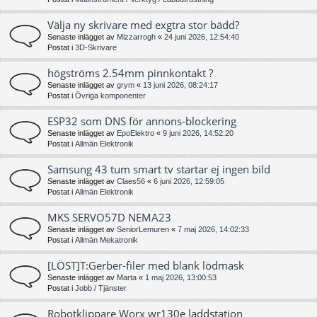
Välja ny skrivare med exgtra stor bädd?
Senaste inlägget av
Mizzarrogh
«
24 juni 2026, 12:54:40
Postat i
3D-Skrivare
högströms 2.54mm pinnkontakt ?
Senaste inlägget av
grym
«
13 juni 2026, 08:24:17
Postat i
Övriga komponenter
ESP32 som DNS för annons-blockering
Senaste inlägget av
EpoElektro
«
9 juni 2026, 14:52:20
Postat i
Allmän Elektronik
Samsung 43 tum smart tv startar ej ingen bild
Senaste inlägget av
Claes56
«
6 juni 2026, 12:59:05
Postat i
Allmän Elektronik
MKS SERVO57D NEMA23
Senaste inlägget av
SeniorLemuren
«
7 maj 2026, 14:02:33
Postat i
Allmän Mekatronik
[LÖST]T:Gerber-filer med blank lödmask
Senaste inlägget av
Marta
«
1 maj 2026, 13:00:53
Postat i
Jobb / Tjänster
Robotklippare Worx wr130e laddstation