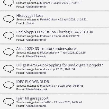
Senaste inlägget av
Sungam
«
23 april 2026, 19:33:01
Postat i
Allmän Elektronik
Hissbygge i lada
Senaste inlägget av
PatrickOhlson
«
22 april 2026, 14:14:22
Postat i
Projekt
Radioloppis i Eskilstuna - lördag 11/4 kl 10.00
Senaste inlägget av
fredswed
«
9 april 2026, 21:12:24
Postat i
Allmän Elektronik
Akai 202D-SS - motorkondensatorer
Senaste inlägget av
Mickecarlsson
«
7 april 2026, 20:29:55
Postat i
Allmän Elektronik
Billigast 4/5G-uppkoppling för små digitala projekt?
Senaste inlägget av
AndLi
«
7 april 2026, 16:05:34
Postat i
Allmän Elektronik
IDEC PLC WINDLDR
Senaste inlägget av
rysshack.se
«
3 april 2026, 05:56:45
Postat i
Allmän Mekatronik
Fjärr till garageport
Senaste inlägget av
steffo100
«
29 mars 2026, 14:32:49
Postat i
Allmän Elektronik