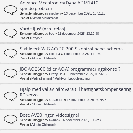
Advance Mechtronics/Dyna ADM1410
spindelproblem
Senaste inlägget av
maghen
«
13 december 2025, 13:31:15
Postat i
Allmän Mekatronik
Varde ljus! (och trefas)
Senaste inlägget av
bos
«
11 december 2025, 13:10:30
Postat i
Projekt
Stahlwerk WIG AC/DC 200 S kontrollpanel schema
Senaste inlägget av
idiotdea
«
1 december 2025, 14:19:01
Postat i
Allmän Elektronik
JBC AC 2600 (eller AC-A) programmeringskonsol?
Senaste inlägget av
CrazyFin
«
19 november 2025, 10:56:32
Postat i
Mätinstrument / Verktyg / Labbutrustning
Hjälp med val av hårdvara till hastighetskompensering
RC servo
Senaste inlägget av
stefanden
«
16 november 2025, 20:48:51
Postat i
Allmän Elektronik
Bose AV20 ingen videosignal
Senaste inlägget av
awant
«
16 november 2025, 19:22:36
Postat i
Allmän Elektronik