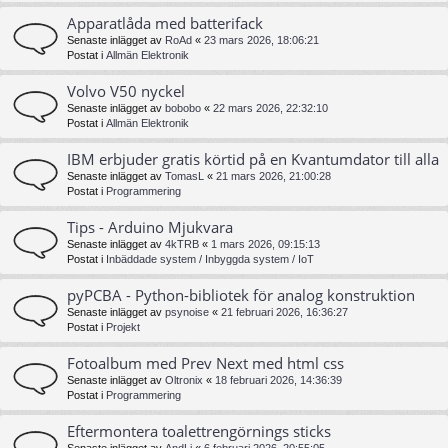
Apparatlåda med batterifack
Senaste inlägget av
RoAd
«
23 mars 2026, 18:06:21
Postat i
Allmän Elektronik
Volvo V50 nyckel
Senaste inlägget av
bobobo
«
22 mars 2026, 22:32:10
Postat i
Allmän Elektronik
IBM erbjuder gratis körtid på en Kvantumdator till alla
Senaste inlägget av
TomasL
«
21 mars 2026, 21:00:28
Postat i
Programmering
Tips - Arduino Mjukvara
Senaste inlägget av
4kTRB
«
1 mars 2026, 09:15:13
Postat i
Inbäddade system / Inbyggda system / IoT
pyPCBA - Python-bibliotek för analog konstruktion
Senaste inlägget av
psynoise
«
21 februari 2026, 16:36:27
Postat i
Projekt
Fotoalbum med Prev Next med html css
Senaste inlägget av
Oltronix
«
18 februari 2026, 14:36:39
Postat i
Programmering
Eftermontera toalettrengörnings sticks