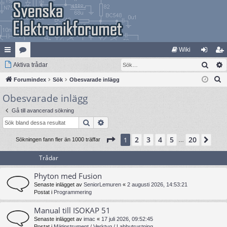
Wiki
Sök
na
Aktiva trådar
at
og
li
S
bb
Forumindex
eg
Sök
Obesvarade inlägg
ga
m
ö
Obesvarade inlägg
lä
ori
in
ed
k
nk
er
le
Gå till avancerad sökning
Sök
Avancerad sökning
ar
m
Sida
1
av
20
2
3
4
5
20
1
Näs
Sökningen fann fler än 1000 träffar
…
Trådar
Phyton med Fusion
Senaste inlägget av
SeniorLemuren
«
2 augusti 2026, 14:53:21
Postat i
Programmering
Manual till ISOKAP 51
Senaste inlägget av
imac
«
17 juli 2026, 09:52:45
Postat i
Mätinstrument / Verktyg / Labbutrustning