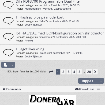
Difa PDF3700 Programmable Dual Filter
Senaste inlägget av
ancatolo
«
2 oktober 2025, 14:53:35
Postat i
Mätinstrument / Verktyg / Labbutrustning
T: Flash av bios på moderkort
Senaste inlägget av
Ctrl
«
27 september 2025, 11:43:23
Postat i
Jobb / Tjänster
IoT HAL/DAL med JSON-konfiguration och skriptmotor
Senaste inlägget av
manicken
«
24 september 2025, 23:05:40
Postat i
Projekt
T:Legotillverkning
Senaste inlägget av
Swech
«
24 september 2025, 07:24:14
Postat i
Jobb / Tjänster
Sida
1
av
20
2
3
4
5
20
1
Näs
Sökningen fann fler än 1000 träffar
…
Hoppa till
Forumindex
Kontakta oss