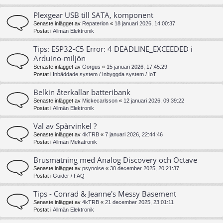
Plexgear USB till SATA, komponent
Senaste inlägget av
Repaterion
«
18 januari 2026, 14:00:37
Postat i
Allmän Elektronik
Tips: ESP32-C5 Error: 4 DEADLINE_EXCEEDED i
Arduino-miljön
Senaste inlägget av
Gorgus
«
15 januari 2026, 17:45:29
Postat i
Inbäddade system / Inbyggda system / IoT
Belkin återkallar batteribank
Senaste inlägget av
Mickecarlsson
«
12 januari 2026, 09:39:22
Postat i
Allmän Elektronik
Val av Spårvinkel ?
Senaste inlägget av
4kTRB
«
7 januari 2026, 22:44:46
Postat i
Allmän Mekatronik
Brusmätning med Analog Discovery och Octave
Senaste inlägget av
psynoise
«
30 december 2025, 20:21:37
Postat i
Guider / FAQ
Tips - Conrad & Jeanne's Messy Basement
Senaste inlägget av
4kTRB
«
21 december 2025, 23:01:11
Postat i
Allmän Elektronik