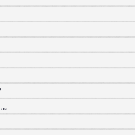
a
/ IoT