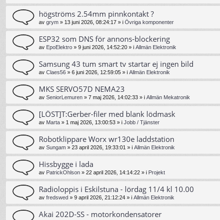
högströms 2.54mm pinnkontakt ?
av
grym
»
13 juni 2026, 08:24:17
» i
Övriga komponenter
ESP32 som DNS för annons-blockering
av
EpoElektro
»
9 juni 2026, 14:52:20
» i
Allmän Elektronik
Samsung 43 tum smart tv startar ej ingen bild
av
Claes56
»
6 juni 2026, 12:59:05
» i
Allmän Elektronik
MKS SERVO57D NEMA23
av
SeniorLemuren
»
7 maj 2026, 14:02:33
» i
Allmän Mekatronik
[LÖST]T:Gerber-filer med blank lödmask
av
Marta
»
1 maj 2026, 13:00:53
» i
Jobb / Tjänster
Robotklippare Worx wr130e laddstation
av
Sungam
»
23 april 2026, 19:33:01
» i
Allmän Elektronik
Hissbygge i lada
av
PatrickOhlson
»
22 april 2026, 14:14:22
» i
Projekt
Radioloppis i Eskilstuna - lördag 11/4 kl 10.00
av
fredswed
»
9 april 2026, 21:12:24
» i
Allmän Elektronik
Akai 202D-SS - motorkondensatorer