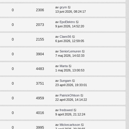
av
grym
0
2306
13 juni 2026, 08:24:17
av
EpoElektro
0
2073
9 juni 2026, 14:52:20
av
Claes56
0
2155
6 juni 2026, 12:59:05
av
SeniorLemuren
0
3904
7 maj 2026, 14:02:33
av
Marta
0
4483
1 maj 2026, 13:00:53
av
Sungam
0
3751
23 april 2026, 19:33:01
av
PatrickOhlson
0
4959
22 april 2026, 14:14:22
av
fredswed
0
4016
9 april 2026, 21:12:24
av
Mickecarlsson
0
3995