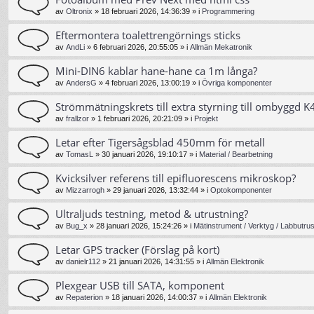
av
Oltronix
»
18 februari 2026, 14:36:39
» i
Programmering
Eftermontera toalettrengörnings sticks
av
AndLi
»
6 februari 2026, 20:55:05
» i
Allmän Mekatronik
Mini-DIN6 kablar hane-hane ca 1m långa?
av
AndersG
»
4 februari 2026, 13:00:19
» i
Övriga komponenter
Strömmätningskrets till extra styrning till ombyggd K4
av
frallzor
»
1 februari 2026, 20:21:09
» i
Projekt
Letar efter Tigersågsblad 450mm för metall
av
TomasL
»
30 januari 2026, 19:10:17
» i
Material / Bearbetning
Kvicksilver referens till epifluorescens mikroskop?
av
Mizzarrogh
»
29 januari 2026, 13:32:44
» i
Optokomponenter
Ultraljuds testning, metod & utrustning?
av
Bug_x
»
28 januari 2026, 15:24:26
» i
Mätinstrument / Verktyg / Labbutrus
Letar GPS tracker (Förslag på kort)
av
danielr112
»
21 januari 2026, 14:31:55
» i
Allmän Elektronik
Plexgear USB till SATA, komponent
av
Repaterion
»
18 januari 2026, 14:00:37
» i
Allmän Elektronik