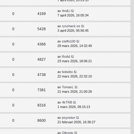
7 april 2026, 20:29:55
av
AndLi
0
4169
7 april 2026, 16:05:34
av
rysshack.se
0
5428
3 april 2026, 05:56:45
av
steffo100
0
4366
29 mars 2026, 14:32:49
av
RoAd
0
4827
23 mars 2026, 18:06:21
av
bobobo
0
4738
22 mars 2026, 22:32:10
av
TomasL
0
7381
21 mars 2026, 21:00:28
av
4kTRB
0
8316
1 mars 2026, 09:15:13
av
psynoise
0
8600
21 februari 2026, 16:36:27
av
Oltronix