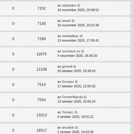
av
stefanden
0
7152
16 november 2025, 20:48:51
av
awant
0
7130
16 november 2025, 19:22:36
av
newbadboy
0
7269
13 november 2025, 17:05:41
av
rysshack.se
0
11875
4 november 2025, 18:36:20
av
gommil
0
12108
20 oktober 2025, 19:39:43
av
Enveten
0
7514
17 oktober 2025, 12:50:32
av
FormerMazda
0
7554
13 oktober 2025, 15:50:24
av
TomasL
0
13313
6 oktober 2025, 19:01:21
av
ancatolo
0
18517
2 oktober 2025, 14:53:35