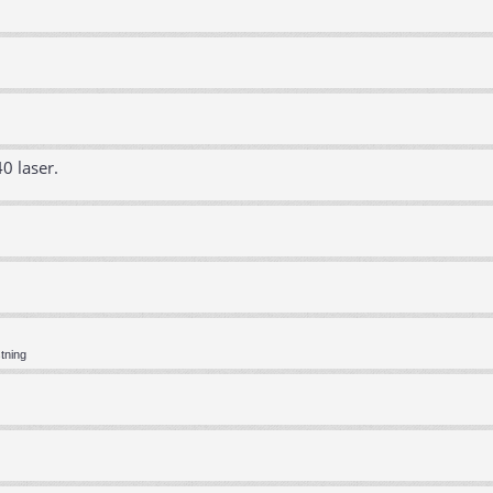
0 laser.
tning