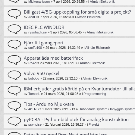
av
Mickecarlsson
»
7 april 2026, 20:29:55
» i
Allmän Elektronik
Billigast 4/5G-uppkoppling för små digitala projekt?
av
AndLi
»
7 april 2026, 16:05:34
» i
Allmän Elektronik
IDEC PLC WINDLDR
av
rysshack.se
»
3 april 2026, 05:56:45
» i
Allmän Mekatronik
Fjärr till garageport
av
steffo100
»
29 mars 2026, 14:32:49
» i
Allmän Elektronik
Apparatlåda med batterifack
av
RoAd
»
23 mars 2026, 18:06:21
» i
Allmän Elektronik
Volvo V50 nyckel
av
bobobo
»
22 mars 2026, 22:32:10
» i
Allmän Elektronik
IBM erbjuder gratis körtid på en Kvantumdator till all
av
TomasL
»
21 mars 2026, 21:00:28
» i
Programmering
Tips - Arduino Mjukvara
av
4kTRB
»
1 mars 2026, 09:15:13
» i
Inbäddade system / Inbyggda system 
pyPCBA - Python-bibliotek för analog konstruktion
av
psynoise
»
21 februari 2026, 16:36:27
» i
Projekt
Fotoalbum med Prev Next med html css