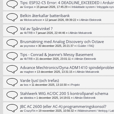
Tips: ESP32-C5 Error: 4 DEADLINE_EXCEEDED i Ardui
av
Gorgus
»
15 januari 2026, 17:45:29
» i
Inbäddade system / Inbyggda sys
Belkin återkallar batteribank
av
Mickecarlsson
»
12 januari 2026, 09:39:22
» i
Allmän Elektronik
Val av Spårvinkel ?
av
4kTRB
»
7 januari 2026, 22:44:46
» i
Allmän Mekatronik
Brusmätning med Analog Discovery och Octave
av
psynoise
»
30 december 2025, 20:21:37
» i
Guider / FAQ
Tips - Conrad & Jeanne's Messy Basement
av
4kTRB
»
21 december 2025, 23:01:11
» i
Allmän Elektronik
Advance Mechtronics/Dyna ADM1410 spindelprobl
av
maghen
»
13 december 2025, 13:31:15
» i
Allmän Mekatronik
Varde ljus! (och trefas)
av
bos
»
11 december 2025, 13:10:30
» i
Projekt
Stahlwerk WIG AC/DC 200 S kontrollpanel schema
av
idiotdea
»
1 december 2025, 14:19:01
» i
Allmän Elektronik
JBC AC 2600 (eller AC-A) programmeringskonsol?
av
CrazyFin
»
19 november 2025, 10:56:32
» i
Mätinstrument / Verktyg / La