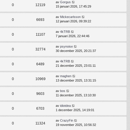
av
Gorgus
0
12119
15 januari 2026, 17:45:29
av
Mickecarlsson
0
6693
12 januari 2026, 09:39:22
av
4kTRB
0
11107
7 januari 2026, 22:44:46
av
psynoise
0
32774
30 december 2025, 20:21:37
av
4kTRB
0
6489
21 december 2025, 23:01:11
av
maghen
0
10969
13 december 2025, 13:31:15
av
bos
0
9603
11 december 2025, 13:10:30
av
idiotdea
0
6703
1 december 2025, 14:19:01
av
CrazyFin
0
11324
19 november 2025, 10:56:32