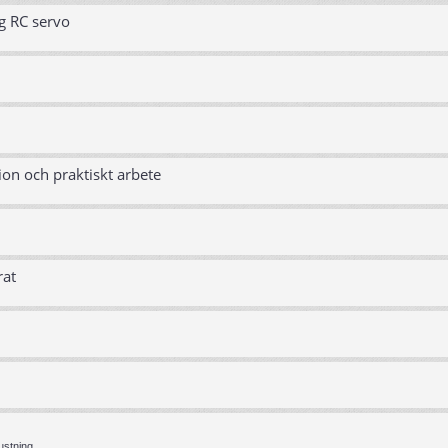
g RC servo
ion och praktiskt arbete
rat
ustning