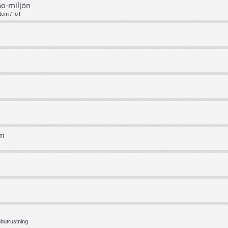
no-miljön
tem / IoT
em
bbutrustning