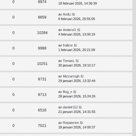
0
8974
18 februari 2026, 14:36:39
av
AndLi
0
8859
6 februari 2026, 20:55:05
av
AndersG
0
10284
4 februari 2026, 13:00:19
av
frallzor
0
9988
1 februari 2026, 20:21:09
av
TomasL
0
10251
30 januari 2026, 19:10:17
av
Mizzarrogh
0
9731
29 januari 2026, 13:32:44
av
Bug_x
0
9713
28 januari 2026, 15:24:26
av
danielr112
0
6516
21 januari 2026, 14:31:55
av
Repaterion
0
7021
18 januari 2026, 14:00:37