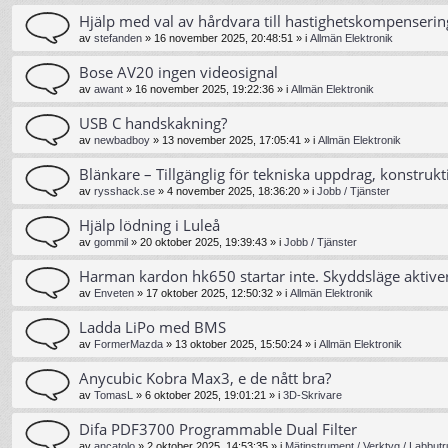
Hjälp med val av hårdvara till hastighetskompenserin
av
stefanden
»
16 november 2025, 20:48:51
» i
Allmän Elektronik
Bose AV20 ingen videosignal
av
awant
»
16 november 2025, 19:22:36
» i
Allmän Elektronik
USB C handskakning?
av
newbadboy
»
13 november 2025, 17:05:41
» i
Allmän Elektronik
Blänkare – Tillgänglig för tekniska uppdrag, konstrukt
av
rysshack.se
»
4 november 2025, 18:36:20
» i
Jobb / Tjänster
Hjälp lödning i Luleå
av
gommil
»
20 oktober 2025, 19:39:43
» i
Jobb / Tjänster
Harman kardon hk650 startar inte. Skyddsläge aktive
av
Enveten
»
17 oktober 2025, 12:50:32
» i
Allmän Elektronik
Ladda LiPo med BMS
av
FormerMazda
»
13 oktober 2025, 15:50:24
» i
Allmän Elektronik
Anycubic Kobra Max3, e de nått bra?
av
TomasL
»
6 oktober 2025, 19:01:21
» i
3D-Skrivare
Difa PDF3700 Programmable Dual Filter
av
ancatolo
»
2 oktober 2025, 14:53:35
» i
Mätinstrument / Verktyg / Labbutr