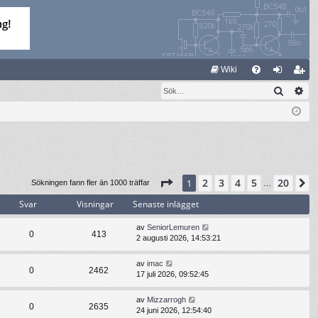
S
Wiki
Sök
Av
FA
og
li
Q
ga
m
in
ed
le
m
Sida
1
av
20
2
3
4
5
20
1
N
Sökningen fann fler än 1000 träffar
…
Svar
Visningar
Senaste inlägget
av
SeniorLemuren
0
413
2 augusti 2026, 14:53:21
av
imac
0
2462
17 juli 2026, 09:52:45
av
Mizzarrogh
0
2635
24 juni 2026, 12:54:40