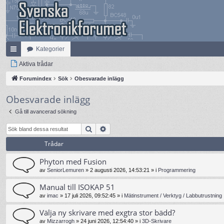
Kategorier
na
Aktiva trådar
bb
Forumindex
Sök
Obesvarade inlägg
lä
Obesvarade inlägg
nk
Gå till avancerad sökning
ar
Sök
Avancerad sökning
Trådar
Phyton med Fusion
av
SeniorLemuren
»
2 augusti 2026, 14:53:21
» i
Programmering
Manual till ISOKAP 51
av
imac
»
17 juli 2026, 09:52:45
» i
Mätinstrument / Verktyg / Labbutrustning
Välja ny skrivare med exgtra stor bädd?
av
Mizzarrogh
»
24 juni 2026, 12:54:40
» i
3D-Skrivare