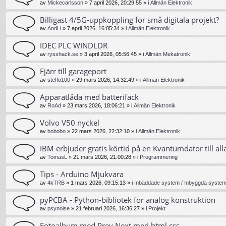
av
Mickecarlsson
»
7 april 2026, 20:29:55
» i
Allmän Elektronik
Billigast 4/5G-uppkoppling för små digitala projekt?
av
AndLi
»
7 april 2026, 16:05:34
» i
Allmän Elektronik
IDEC PLC WINDLDR
av
rysshack.se
»
3 april 2026, 05:56:45
» i
Allmän Mekatronik
Fjärr till garageport
av
steffo100
»
29 mars 2026, 14:32:49
» i
Allmän Elektronik
Apparatlåda med batterifack
av
RoAd
»
23 mars 2026, 18:06:21
» i
Allmän Elektronik
Volvo V50 nyckel
av
bobobo
»
22 mars 2026, 22:32:10
» i
Allmän Elektronik
IBM erbjuder gratis körtid på en Kvantumdator till all
av
TomasL
»
21 mars 2026, 21:00:28
» i
Programmering
Tips - Arduino Mjukvara
av
4kTRB
»
1 mars 2026, 09:15:13
» i
Inbäddade system / Inbyggda system 
pyPCBA - Python-bibliotek för analog konstruktion
av
psynoise
»
21 februari 2026, 16:36:27
» i
Projekt
Fotoalbum med Prev Next med html css