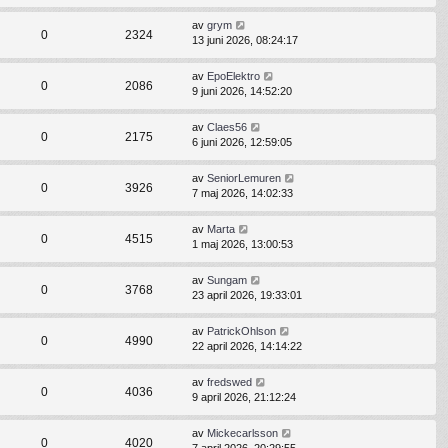
av
grym
0
2324
13 juni 2026, 08:24:17
av
EpoElektro
0
2086
9 juni 2026, 14:52:20
av
Claes56
0
2175
6 juni 2026, 12:59:05
av
SeniorLemuren
0
3926
7 maj 2026, 14:02:33
av
Marta
0
4515
1 maj 2026, 13:00:53
av
Sungam
0
3768
23 april 2026, 19:33:01
av
PatrickOhlson
0
4990
22 april 2026, 14:14:22
av
fredswed
0
4036
9 april 2026, 21:12:24
av
Mickecarlsson
0
4020