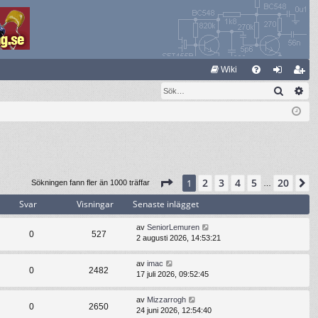
S
Wiki
Sök
Av
FA
og
li
Q
ga
m
in
ed
le
m
Sida
1
av
20
2
3
4
5
20
1
N
Sökningen fann fler än 1000 träffar
…
Svar
Visningar
Senaste inlägget
av
SeniorLemuren
0
527
2 augusti 2026, 14:53:21
av
imac
0
2482
17 juli 2026, 09:52:45
av
Mizzarrogh
0
2650
24 juni 2026, 12:54:40