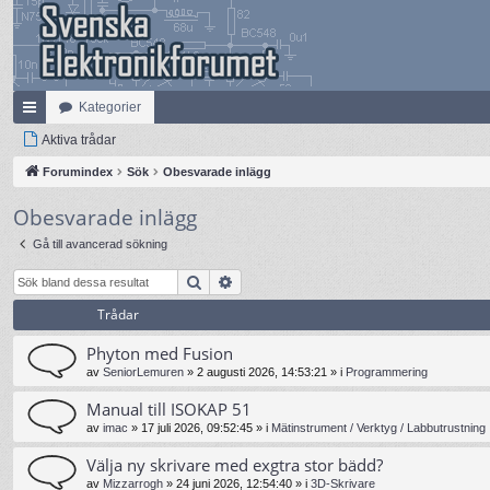
Kategorier
na
Aktiva trådar
bb
Forumindex
Sök
Obesvarade inlägg
lä
Obesvarade inlägg
nk
Gå till avancerad sökning
ar
Sök
Avancerad sökning
Trådar
Phyton med Fusion
av
SeniorLemuren
»
2 augusti 2026, 14:53:21
» i
Programmering
Manual till ISOKAP 51
av
imac
»
17 juli 2026, 09:52:45
» i
Mätinstrument / Verktyg / Labbutrustning
Välja ny skrivare med exgtra stor bädd?
av
Mizzarrogh
»
24 juni 2026, 12:54:40
» i
3D-Skrivare