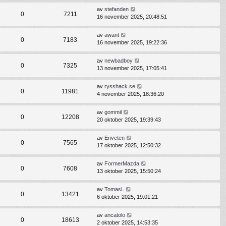
av
stefanden
0
7211
16 november 2025, 20:48:51
av
awant
0
7183
16 november 2025, 19:22:36
av
newbadboy
0
7325
13 november 2025, 17:05:41
av
rysshack.se
0
11981
4 november 2025, 18:36:20
av
gommil
0
12208
20 oktober 2025, 19:39:43
av
Enveten
0
7565
17 oktober 2025, 12:50:32
av
FormerMazda
0
7608
13 oktober 2025, 15:50:24
av
TomasL
0
13421
6 oktober 2025, 19:01:21
av
ancatolo
0
18613
2 oktober 2025, 14:53:35