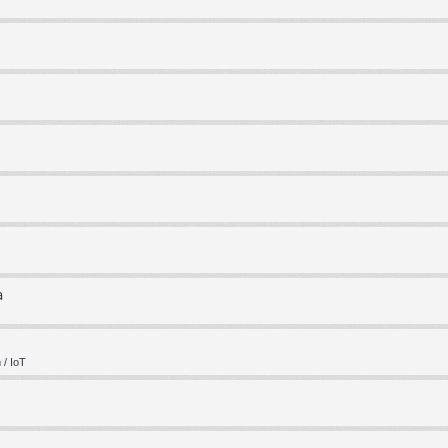
a
/ IoT