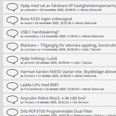
Hjälp med val av hårdvara till hastighetskompenserin
av
stefanden
»
16 november 2025, 20:48:51
» i
Allmän Elektronik
Bose AV20 ingen videosignal
av
awant
»
16 november 2025, 19:22:36
» i
Allmän Elektronik
USB C handskakning?
av
newbadboy
»
13 november 2025, 17:05:41
» i
Allmän Elektronik
Blänkare – Tillgänglig för tekniska uppdrag, konstrukt
av
rysshack.se
»
4 november 2025, 18:36:20
» i
Jobb / Tjänster
Hjälp lödning i Luleå
av
gommil
»
20 oktober 2025, 19:39:43
» i
Jobb / Tjänster
Harman kardon hk650 startar inte. Skyddsläge aktive
av
Enveten
»
17 oktober 2025, 12:50:32
» i
Allmän Elektronik
Ladda LiPo med BMS
av
FormerMazda
»
13 oktober 2025, 15:50:24
» i
Allmän Elektronik
Anycubic Kobra Max3, e de nått bra?
av
TomasL
»
6 oktober 2025, 19:01:21
» i
3D-Skrivare
Difa PDF3700 Programmable Dual Filter
av
ancatolo
»
2 oktober 2025, 14:53:35
» i
Mätinstrument / Verktyg / Labbutr