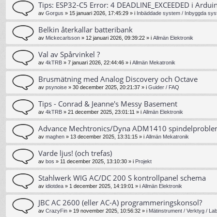
Tips: ESP32-C5 Error: 4 DEADLINE_EXCEEDED i Ardui
av
Gorgus
»
15 januari 2026, 17:45:29
» i
Inbäddade system / Inbyggda sys
Belkin återkallar batteribank
av
Mickecarlsson
»
12 januari 2026, 09:39:22
» i
Allmän Elektronik
Val av Spårvinkel ?
av
4kTRB
»
7 januari 2026, 22:44:46
» i
Allmän Mekatronik
Brusmätning med Analog Discovery och Octave
av
psynoise
»
30 december 2025, 20:21:37
» i
Guider / FAQ
Tips - Conrad & Jeanne's Messy Basement
av
4kTRB
»
21 december 2025, 23:01:11
» i
Allmän Elektronik
Advance Mechtronics/Dyna ADM1410 spindelprobl
av
maghen
»
13 december 2025, 13:31:15
» i
Allmän Mekatronik
Varde ljus! (och trefas)
av
bos
»
11 december 2025, 13:10:30
» i
Projekt
Stahlwerk WIG AC/DC 200 S kontrollpanel schema
av
idiotdea
»
1 december 2025, 14:19:01
» i
Allmän Elektronik
JBC AC 2600 (eller AC-A) programmeringskonsol?
av
CrazyFin
»
19 november 2025, 10:56:32
» i
Mätinstrument / Verktyg / La