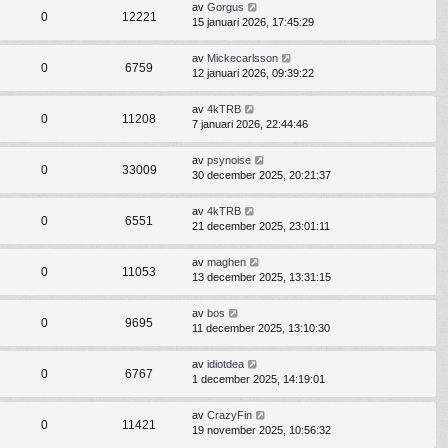
av
Gorgus
0
12221
15 januari 2026, 17:45:29
av
Mickecarlsson
0
6759
12 januari 2026, 09:39:22
av
4kTRB
0
11208
7 januari 2026, 22:44:46
av
psynoise
0
33009
30 december 2025, 20:21:37
av
4kTRB
0
6551
21 december 2025, 23:01:11
av
maghen
0
11053
13 december 2025, 13:31:15
av
bos
0
9695
11 december 2025, 13:10:30
av
idiotdea
0
6767
1 december 2025, 14:19:01
av
CrazyFin
0
11421
19 november 2025, 10:56:32