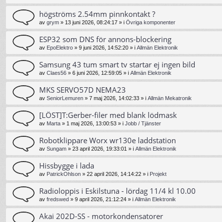
högströms 2.54mm pinnkontakt ?
av
grym
»
13 juni 2026, 08:24:17
» i
Övriga komponenter
ESP32 som DNS för annons-blockering
av
EpoElektro
»
9 juni 2026, 14:52:20
» i
Allmän Elektronik
Samsung 43 tum smart tv startar ej ingen bild
av
Claes56
»
6 juni 2026, 12:59:05
» i
Allmän Elektronik
MKS SERVO57D NEMA23
av
SeniorLemuren
»
7 maj 2026, 14:02:33
» i
Allmän Mekatronik
[LÖST]T:Gerber-filer med blank lödmask
av
Marta
»
1 maj 2026, 13:00:53
» i
Jobb / Tjänster
Robotklippare Worx wr130e laddstation
av
Sungam
»
23 april 2026, 19:33:01
» i
Allmän Elektronik
Hissbygge i lada
av
PatrickOhlson
»
22 april 2026, 14:14:22
» i
Projekt
Radioloppis i Eskilstuna - lördag 11/4 kl 10.00
av
fredswed
»
9 april 2026, 21:12:24
» i
Allmän Elektronik
Akai 202D-SS - motorkondensatorer