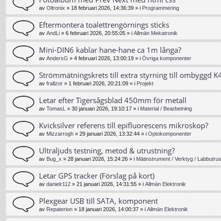
av
Oltronix
»
18 februari 2026, 14:36:39
» i
Programmering
Eftermontera toalettrengörnings sticks
av
AndLi
»
6 februari 2026, 20:55:05
» i
Allmän Mekatronik
Mini-DIN6 kablar hane-hane ca 1m långa?
av
AndersG
»
4 februari 2026, 13:00:19
» i
Övriga komponenter
Strömmätningskrets till extra styrning till ombyggd K4
av
frallzor
»
1 februari 2026, 20:21:09
» i
Projekt
Letar efter Tigersågsblad 450mm för metall
av
TomasL
»
30 januari 2026, 19:10:17
» i
Material / Bearbetning
Kvicksilver referens till epifluorescens mikroskop?
av
Mizzarrogh
»
29 januari 2026, 13:32:44
» i
Optokomponenter
Ultraljuds testning, metod & utrustning?
av
Bug_x
»
28 januari 2026, 15:24:26
» i
Mätinstrument / Verktyg / Labbutrus
Letar GPS tracker (Förslag på kort)
av
danielr112
»
21 januari 2026, 14:31:55
» i
Allmän Elektronik
Plexgear USB till SATA, komponent
av
Repaterion
»
18 januari 2026, 14:00:37
» i
Allmän Elektronik