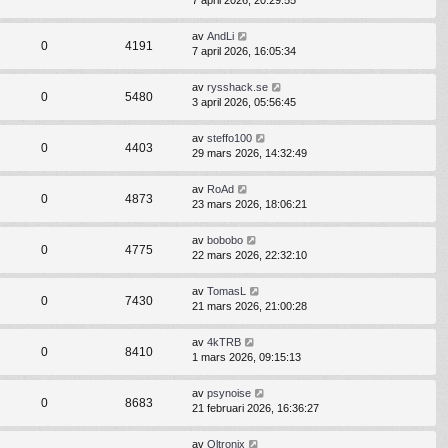
7 april 2026, 20:29:55
av
AndLi
0
4191
7 april 2026, 16:05:34
av
rysshack.se
0
5480
3 april 2026, 05:56:45
av
steffo100
0
4403
29 mars 2026, 14:32:49
av
RoAd
0
4873
23 mars 2026, 18:06:21
av
bobobo
0
4775
22 mars 2026, 22:32:10
av
TomasL
0
7430
21 mars 2026, 21:00:28
av
4kTRB
0
8410
1 mars 2026, 09:15:13
av
psynoise
0
8683
21 februari 2026, 16:36:27
av
Oltronix