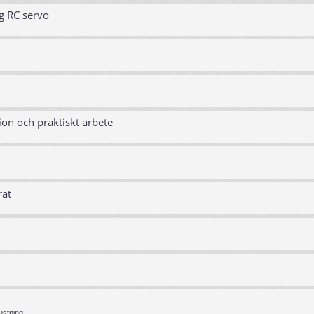
g RC servo
ion och praktiskt arbete
rat
ustning