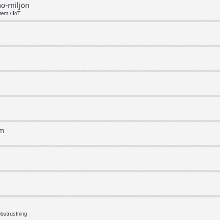
no-miljön
tem / IoT
em
bbutrustning