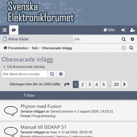
Wiki
Sök
na
Aktiva trådar
at
og
li
S
bb
Forumindex
eg
Sök
Obesvarade inlägg
ga
m
ö
Obesvarade inlägg
lä
ori
in
ed
k
nk
er
le
Gå till avancerad sökning
Sök
Avancerad sökning
ar
m
Sida
1
av
20
2
3
4
5
20
1
Näs
Sökningen fann fler än 1000 träffar
…
Trådar
Phyton med Fusion
Senaste inlägget av
SeniorLemuren
«
2 augusti 2026, 14:53:21
Postat i
Programmering
Manual till ISOKAP 51
Senaste inlägget av
imac
«
17 juli 2026, 09:52:45
Postat i
Mätinstrument / Verktyg / Labbutrustning