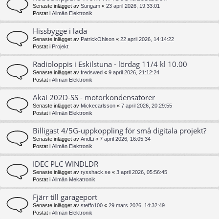
Senaste inlägget av
Sungam
«
23 april 2026, 19:33:01
Postat i
Allmän Elektronik
Hissbygge i lada
Senaste inlägget av
PatrickOhlson
«
22 april 2026, 14:14:22
Postat i
Projekt
Radioloppis i Eskilstuna - lördag 11/4 kl 10.00
Senaste inlägget av
fredswed
«
9 april 2026, 21:12:24
Postat i
Allmän Elektronik
Akai 202D-SS - motorkondensatorer
Senaste inlägget av
Mickecarlsson
«
7 april 2026, 20:29:55
Postat i
Allmän Elektronik
Billigast 4/5G-uppkoppling för små digitala projekt?
Senaste inlägget av
AndLi
«
7 april 2026, 16:05:34
Postat i
Allmän Elektronik
IDEC PLC WINDLDR
Senaste inlägget av
rysshack.se
«
3 april 2026, 05:56:45
Postat i
Allmän Mekatronik
Fjärr till garageport
Senaste inlägget av
steffo100
«
29 mars 2026, 14:32:49
Postat i
Allmän Elektronik