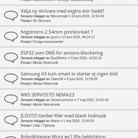
Välja ny skrivare med exgtra stor bädd?
Senaste inlägget av
Mizzarrogh
«
24 juni 2026, 12:54:40
Postat i
3D-Skrivare
högströms 2.54mm pinnkontakt ?
Senaste inlägget av
grym
«
13 juni 2026, 08:24:17
Postat i
Övriga komponenter
ESP32 som DNS för annons-blockering
Senaste inlägget av
EpoElektro
«
9 juni 2026, 14:52:20
Postat i
Allmän Elektronik
Samsung 43 tum smart tv startar ej ingen bild
Senaste inlägget av
Claes56
«
6 juni 2026, 12:59:05
Postat i
Allmän Elektronik
MKS SERVO57D NEMA23
Senaste inlägget av
SeniorLemuren
«
7 maj 2026, 14:02:33
Postat i
Allmän Mekatronik
[LÖST]T:Gerber-filer med blank lödmask
Senaste inlägget av
Marta
«
1 maj 2026, 13:00:53
Postat i
Jobb / Tjänster
Robotklippare Worx wr130e laddstation