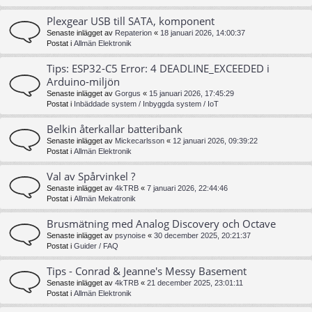
Plexgear USB till SATA, komponent
Senaste inlägget av
Repaterion
«
18 januari 2026, 14:00:37
Postat i
Allmän Elektronik
Tips: ESP32-C5 Error: 4 DEADLINE_EXCEEDED i
Arduino-miljön
Senaste inlägget av
Gorgus
«
15 januari 2026, 17:45:29
Postat i
Inbäddade system / Inbyggda system / IoT
Belkin återkallar batteribank
Senaste inlägget av
Mickecarlsson
«
12 januari 2026, 09:39:22
Postat i
Allmän Elektronik
Val av Spårvinkel ?
Senaste inlägget av
4kTRB
«
7 januari 2026, 22:44:46
Postat i
Allmän Mekatronik
Brusmätning med Analog Discovery och Octave
Senaste inlägget av
psynoise
«
30 december 2025, 20:21:37
Postat i
Guider / FAQ
Tips - Conrad & Jeanne's Messy Basement
Senaste inlägget av
4kTRB
«
21 december 2025, 23:01:11
Postat i
Allmän Elektronik