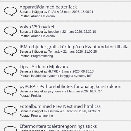
Apparatlåda med batterifack
Senaste inlägget av
RoAd
«
23 mars 2026, 18:06:21
Postat i
Allmän Elektronik
Volvo V50 nyckel
Senaste inlägget av
bobobo
«
22 mars 2026, 22:32:10
Postat i
Allmän Elektronik
IBM erbjuder gratis körtid på en Kvantumdator till alla
Senaste inlägget av
TomasL
«
21 mars 2026, 21:00:28
Postat i
Programmering
Tips - Arduino Mjukvara
Senaste inlägget av
4kTRB
«
1 mars 2026, 09:15:13
Postat i
Inbäddade system / Inbyggda system / IoT
pyPCBA - Python-bibliotek för analog konstruktion
Senaste inlägget av
psynoise
«
21 februari 2026, 16:36:27
Postat i
Projekt
Fotoalbum med Prev Next med html css
Senaste inlägget av
Oltronix
«
18 februari 2026, 14:36:39
Postat i
Programmering
Eftermontera toalettrengörnings sticks