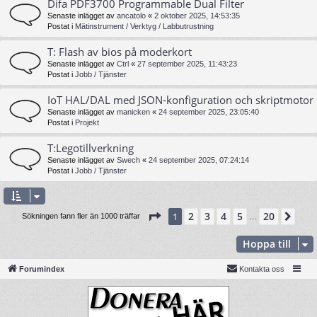
Difa PDF3700 Programmable Dual Filter
Senaste inlägget av
ancatolo
«
2 oktober 2025, 14:53:35
Postat i
Mätinstrument / Verktyg / Labbutrustning
T: Flash av bios på moderkort
Senaste inlägget av
Ctrl
«
27 september 2025, 11:43:23
Postat i
Jobb / Tjänster
IoT HAL/DAL med JSON-konfiguration och skriptmotor
Senaste inlägget av
manicken
«
24 september 2025, 23:05:40
Postat i
Projekt
T:Legotillverkning
Senaste inlägget av
Swech
«
24 september 2025, 07:24:14
Postat i
Jobb / Tjänster
Sida
1
av
20
2
3
4
5
20
1
Näs
Sökningen fann fler än 1000 träffar
…
Hoppa till
Forumindex
Kontakta oss