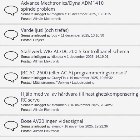
Advance Mechtronics/Dyna ADM1410
spindelproblem
Senaste inlägget av
maghen
«
13 december 2025, 13:31:15
Postat i
Allmän Mekatronik
Varde ljus! (och trefas)
Senaste inlägget av
bos
«
11 december 2025, 13:10:30
Postat i
Projekt
Stahlwerk WIG AC/DC 200 S kontrollpanel schema
Senaste inlägget av
idiotdea
«
1 december 2025, 14:19:01
Postat i
Allmän Elektronik
JBC AC 2600 (eller AC-A) programmeringskonsol?
Senaste inlägget av
CrazyFin
«
19 november 2025, 10:56:32
Postat i
Mätinstrument / Verktyg / Labbutrustning
Hjälp med val av hårdvara till hastighetskompensering
RC servo
Senaste inlägget av
stefanden
«
16 november 2025, 20:48:51
Postat i
Allmän Elektronik
Bose AV20 ingen videosignal
Senaste inlägget av
awant
«
16 november 2025, 19:22:36
Postat i
Allmän Elektronik