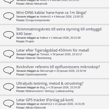
Senaste inlägget av
AndLi
«
6 februari 2026, 20:55:05
Postat i
Allmän Mekatronik
Mini-DIN6 kablar hane-hane ca 1m långa?
Senaste inlägget av
AndersG
«
4 februari 2026, 13:00:19
Postat i
Övriga komponenter
Strömmätningskrets till extra styrning till ombyggd
K40 laser.
Senaste inlägget av
frallzor
«
1 februari 2026, 20:21:09
Postat i
Projekt
Letar efter Tigersågsblad 450mm för metall
Senaste inlägget av
TomasL
«
30 januari 2026, 19:10:17
Postat i
Material / Bearbetning
Kvicksilver referens till epifluorescens mikroskop?
Senaste inlägget av
Mizzarrogh
«
29 januari 2026, 13:32:44
Postat i
Optokomponenter
Ultraljuds testning, metod & utrustning?
Senaste inlägget av
Bug_x
«
28 januari 2026, 15:24:26
Postat i
Mätinstrument / Verktyg / Labbutrustning
Letar GPS tracker (Förslag på kort)
Senaste inlägget av
danielr112
«
21 januari 2026, 14:31:55
Postat i
Allmän Elektronik