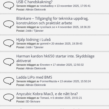
USB C handskakning?
Senaste inlägget av
newbadboy
«
13 november 2025, 17:05:41
Postat i
Allmän Elektronik
Blänkare – Tillgänglig för tekniska uppdrag,
konstruktion och praktiskt arbete
Senaste inlägget av
rysshack.se
«
4 november 2025, 18:36:20
Postat i
Jobb / Tjänster
Hjälp lödning i Luleå
Senaste inlägget av
gommil
«
20 oktober 2025, 19:39:43
Postat i
Jobb / Tjänster
Harman kardon hk650 startar inte. Skyddsläge
aktiverat
Senaste inlägget av
Enveten
«
17 oktober 2025, 12:50:32
Postat i
Allmän Elektronik
Ladda LiPo med BMS
Senaste inlägget av
FormerMazda
«
13 oktober 2025, 15:50:24
Postat i
Allmän Elektronik
Anycubic Kobra Max3, e de nått bra?
Senaste inlägget av
TomasL
«
6 oktober 2025, 19:01:21
Postat i
3D-Skrivare