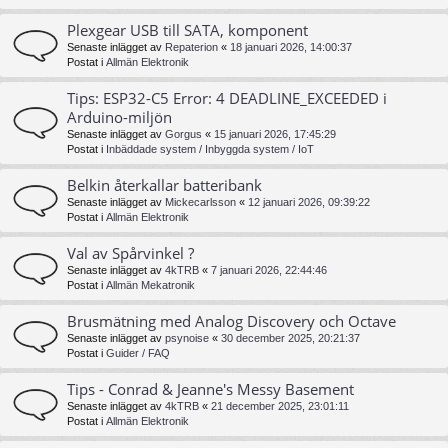
Plexgear USB till SATA, komponent
Senaste inlägget av
Repaterion
«
18 januari 2026, 14:00:37
Postat i
Allmän Elektronik
Tips: ESP32-C5 Error: 4 DEADLINE_EXCEEDED i
Arduino-miljön
Senaste inlägget av
Gorgus
«
15 januari 2026, 17:45:29
Postat i
Inbäddade system / Inbyggda system / IoT
Belkin återkallar batteribank
Senaste inlägget av
Mickecarlsson
«
12 januari 2026, 09:39:22
Postat i
Allmän Elektronik
Val av Spårvinkel ?
Senaste inlägget av
4kTRB
«
7 januari 2026, 22:44:46
Postat i
Allmän Mekatronik
Brusmätning med Analog Discovery och Octave
Senaste inlägget av
psynoise
«
30 december 2025, 20:21:37
Postat i
Guider / FAQ
Tips - Conrad & Jeanne's Messy Basement
Senaste inlägget av
4kTRB
«
21 december 2025, 23:01:11
Postat i
Allmän Elektronik