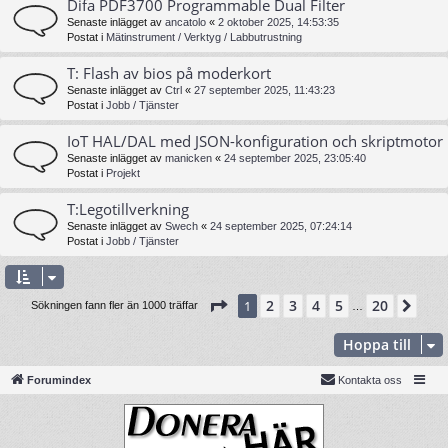
Difa PDF3700 Programmable Dual Filter
Senaste inlägget av
ancatolo
«
2 oktober 2025, 14:53:35
Postat i
Mätinstrument / Verktyg / Labbutrustning
T: Flash av bios på moderkort
Senaste inlägget av
Ctrl
«
27 september 2025, 11:43:23
Postat i
Jobb / Tjänster
IoT HAL/DAL med JSON-konfiguration och skriptmotor
Senaste inlägget av
manicken
«
24 september 2025, 23:05:40
Postat i
Projekt
T:Legotillverkning
Senaste inlägget av
Swech
«
24 september 2025, 07:24:14
Postat i
Jobb / Tjänster
Sida
1
av
20
2
3
4
5
20
1
Näs
Sökningen fann fler än 1000 träffar
…
Hoppa till
Forumindex
Kontakta oss