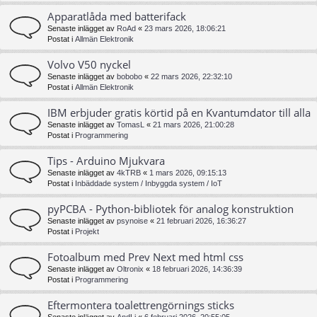
Apparatlåda med batterifack
Senaste inlägget av
RoAd
«
23 mars 2026, 18:06:21
Postat i
Allmän Elektronik
Volvo V50 nyckel
Senaste inlägget av
bobobo
«
22 mars 2026, 22:32:10
Postat i
Allmän Elektronik
IBM erbjuder gratis körtid på en Kvantumdator till alla
Senaste inlägget av
TomasL
«
21 mars 2026, 21:00:28
Postat i
Programmering
Tips - Arduino Mjukvara
Senaste inlägget av
4kTRB
«
1 mars 2026, 09:15:13
Postat i
Inbäddade system / Inbyggda system / IoT
pyPCBA - Python-bibliotek för analog konstruktion
Senaste inlägget av
psynoise
«
21 februari 2026, 16:36:27
Postat i
Projekt
Fotoalbum med Prev Next med html css
Senaste inlägget av
Oltronix
«
18 februari 2026, 14:36:39
Postat i
Programmering
Eftermontera toalettrengörnings sticks