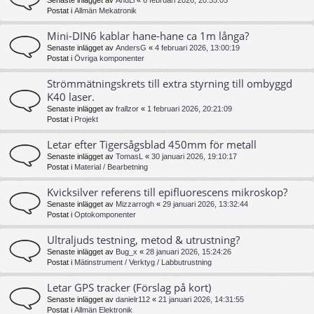
Senaste inlägget av
AndLi
«
6 februari 2026, 20:55:05
Postat i
Allmän Mekatronik
Mini-DIN6 kablar hane-hane ca 1m långa?
Senaste inlägget av
AndersG
«
4 februari 2026, 13:00:19
Postat i
Övriga komponenter
Strömmätningskrets till extra styrning till ombyggd
K40 laser.
Senaste inlägget av
frallzor
«
1 februari 2026, 20:21:09
Postat i
Projekt
Letar efter Tigersågsblad 450mm för metall
Senaste inlägget av
TomasL
«
30 januari 2026, 19:10:17
Postat i
Material / Bearbetning
Kvicksilver referens till epifluorescens mikroskop?
Senaste inlägget av
Mizzarrogh
«
29 januari 2026, 13:32:44
Postat i
Optokomponenter
Ultraljuds testning, metod & utrustning?
Senaste inlägget av
Bug_x
«
28 januari 2026, 15:24:26
Postat i
Mätinstrument / Verktyg / Labbutrustning
Letar GPS tracker (Förslag på kort)
Senaste inlägget av
danielr112
«
21 januari 2026, 14:31:55
Postat i
Allmän Elektronik