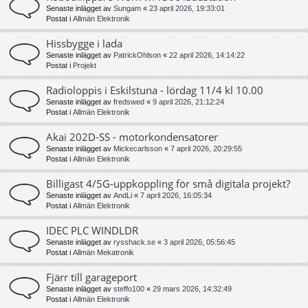
Senaste inlägget av
Sungam
«
23 april 2026, 19:33:01
Postat i
Allmän Elektronik
Hissbygge i lada
Senaste inlägget av
PatrickOhlson
«
22 april 2026, 14:14:22
Postat i
Projekt
Radioloppis i Eskilstuna - lördag 11/4 kl 10.00
Senaste inlägget av
fredswed
«
9 april 2026, 21:12:24
Postat i
Allmän Elektronik
Akai 202D-SS - motorkondensatorer
Senaste inlägget av
Mickecarlsson
«
7 april 2026, 20:29:55
Postat i
Allmän Elektronik
Billigast 4/5G-uppkoppling för små digitala projekt?
Senaste inlägget av
AndLi
«
7 april 2026, 16:05:34
Postat i
Allmän Elektronik
IDEC PLC WINDLDR
Senaste inlägget av
rysshack.se
«
3 april 2026, 05:56:45
Postat i
Allmän Mekatronik
Fjärr till garageport
Senaste inlägget av
steffo100
«
29 mars 2026, 14:32:49
Postat i
Allmän Elektronik