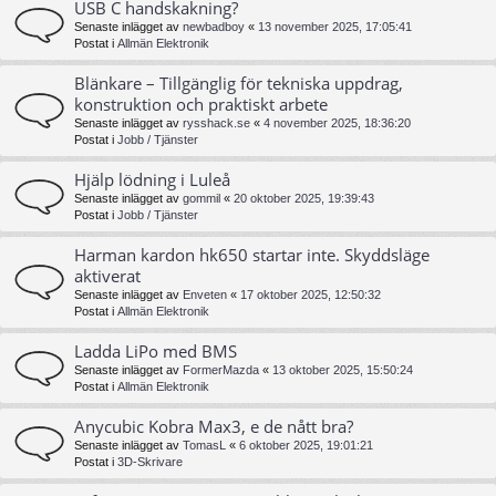
USB C handskakning?
Senaste inlägget av
newbadboy
«
13 november 2025, 17:05:41
Postat i
Allmän Elektronik
Blänkare – Tillgänglig för tekniska uppdrag,
konstruktion och praktiskt arbete
Senaste inlägget av
rysshack.se
«
4 november 2025, 18:36:20
Postat i
Jobb / Tjänster
Hjälp lödning i Luleå
Senaste inlägget av
gommil
«
20 oktober 2025, 19:39:43
Postat i
Jobb / Tjänster
Harman kardon hk650 startar inte. Skyddsläge
aktiverat
Senaste inlägget av
Enveten
«
17 oktober 2025, 12:50:32
Postat i
Allmän Elektronik
Ladda LiPo med BMS
Senaste inlägget av
FormerMazda
«
13 oktober 2025, 15:50:24
Postat i
Allmän Elektronik
Anycubic Kobra Max3, e de nått bra?
Senaste inlägget av
TomasL
«
6 oktober 2025, 19:01:21
Postat i
3D-Skrivare