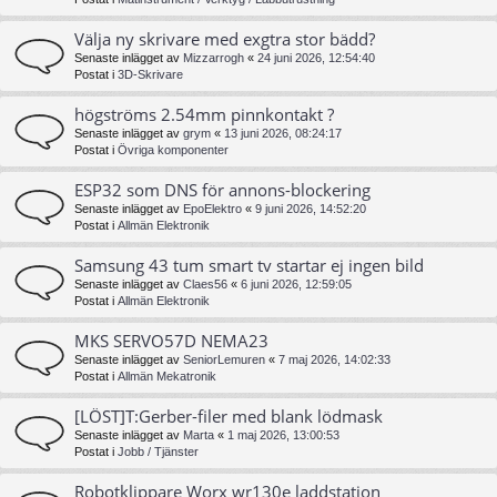
Välja ny skrivare med exgtra stor bädd?
Senaste inlägget av
Mizzarrogh
«
24 juni 2026, 12:54:40
Postat i
3D-Skrivare
högströms 2.54mm pinnkontakt ?
Senaste inlägget av
grym
«
13 juni 2026, 08:24:17
Postat i
Övriga komponenter
ESP32 som DNS för annons-blockering
Senaste inlägget av
EpoElektro
«
9 juni 2026, 14:52:20
Postat i
Allmän Elektronik
Samsung 43 tum smart tv startar ej ingen bild
Senaste inlägget av
Claes56
«
6 juni 2026, 12:59:05
Postat i
Allmän Elektronik
MKS SERVO57D NEMA23
Senaste inlägget av
SeniorLemuren
«
7 maj 2026, 14:02:33
Postat i
Allmän Mekatronik
[LÖST]T:Gerber-filer med blank lödmask
Senaste inlägget av
Marta
«
1 maj 2026, 13:00:53
Postat i
Jobb / Tjänster
Robotklippare Worx wr130e laddstation