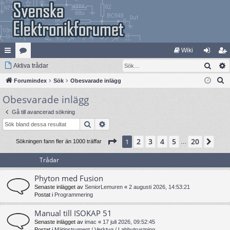
Wiki
Sök
na
Aktiva trådar
at
og
li
S
bb
Forumindex
eg
Sök
Obesvarade inlägg
ga
m
ö
Obesvarade inlägg
lä
ori
in
ed
k
nk
er
le
Gå till avancerad sökning
Sök
Avancerad sökning
ar
m
Sida
1
av
20
2
3
4
5
20
1
Näs
Sökningen fann fler än 1000 träffar
…
Trådar
Phyton med Fusion
Senaste inlägget av
SeniorLemuren
«
2 augusti 2026, 14:53:21
Postat i
Programmering
Manual till ISOKAP 51
Senaste inlägget av
imac
«
17 juli 2026, 09:52:45
Postat i
Mätinstrument / Verktyg / Labbutrustning