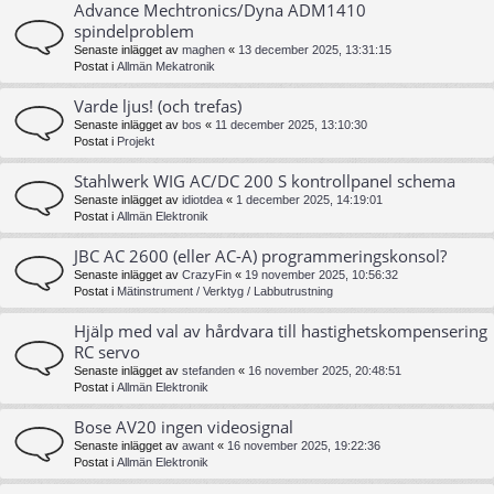
Advance Mechtronics/Dyna ADM1410
spindelproblem
Senaste inlägget av
maghen
«
13 december 2025, 13:31:15
Postat i
Allmän Mekatronik
Varde ljus! (och trefas)
Senaste inlägget av
bos
«
11 december 2025, 13:10:30
Postat i
Projekt
Stahlwerk WIG AC/DC 200 S kontrollpanel schema
Senaste inlägget av
idiotdea
«
1 december 2025, 14:19:01
Postat i
Allmän Elektronik
JBC AC 2600 (eller AC-A) programmeringskonsol?
Senaste inlägget av
CrazyFin
«
19 november 2025, 10:56:32
Postat i
Mätinstrument / Verktyg / Labbutrustning
Hjälp med val av hårdvara till hastighetskompensering
RC servo
Senaste inlägget av
stefanden
«
16 november 2025, 20:48:51
Postat i
Allmän Elektronik
Bose AV20 ingen videosignal
Senaste inlägget av
awant
«
16 november 2025, 19:22:36
Postat i
Allmän Elektronik