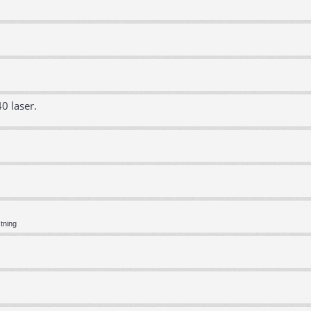
0 laser.
tning