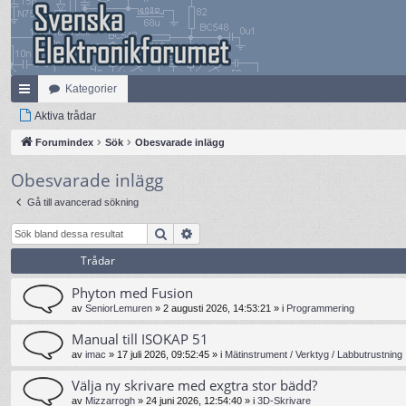
Kategorier
na
Aktiva trådar
bb
Forumindex
Sök
Obesvarade inlägg
lä
Obesvarade inlägg
nk
Gå till avancerad sökning
ar
Sök
Avancerad sökning
Trådar
Phyton med Fusion
av
SeniorLemuren
»
2 augusti 2026, 14:53:21
» i
Programmering
Manual till ISOKAP 51
av
imac
»
17 juli 2026, 09:52:45
» i
Mätinstrument / Verktyg / Labbutrustning
Välja ny skrivare med exgtra stor bädd?
av
Mizzarrogh
»
24 juni 2026, 12:54:40
» i
3D-Skrivare