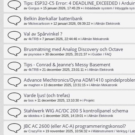
Tips: ESP32-C5 Error: 4 DEADLINE_EXCEEDED i Ardui
av
Gorgus
»
15 januari 2026, 17:45:29
» i
Inbäddade system / Inbyggda sys
Belkin återkallar batteribank
av
Mickecarlsson
»
12 januari 2026, 09:39:22
» i
Allmän Elektronik
Val av Spårvinkel ?
av
4kTRB
»
7 januari 2026, 22:44:46
» i
Allmän Mekatronik
Brusmätning med Analog Discovery och Octave
av
psynoise
»
30 december 2025, 20:21:37
» i
Guider / FAQ
Tips - Conrad & Jeanne's Messy Basement
av
4kTRB
»
21 december 2025, 23:01:11
» i
Allmän Elektronik
Advance Mechtronics/Dyna ADM1410 spindelprobl
av
maghen
»
13 december 2025, 13:31:15
» i
Allmän Mekatronik
Varde ljus! (och trefas)
av
bos
»
11 december 2025, 13:10:30
» i
Projekt
Stahlwerk WIG AC/DC 200 S kontrollpanel schema
av
idiotdea
»
1 december 2025, 14:19:01
» i
Allmän Elektronik
JBC AC 2600 (eller AC-A) programmeringskonsol?
av
CrazyFin
»
19 november 2025, 10:56:32
» i
Mätinstrument / Verktyg / La