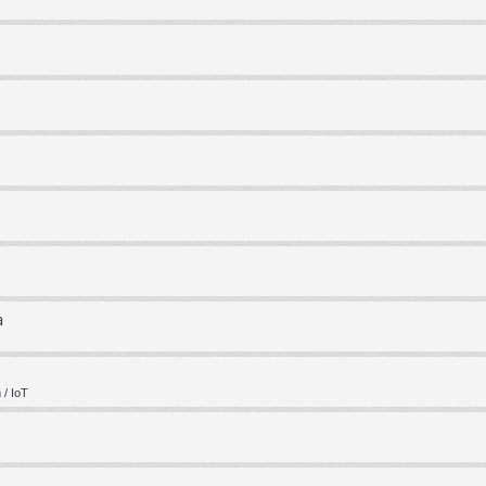
a
/ IoT