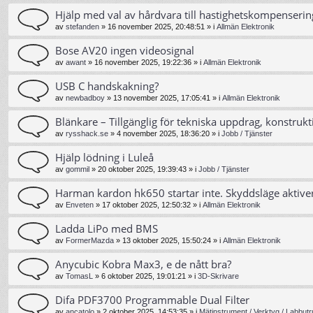
Hjälp med val av hårdvara till hastighetskompenserin
av
stefanden
»
16 november 2025, 20:48:51
» i
Allmän Elektronik
Bose AV20 ingen videosignal
av
awant
»
16 november 2025, 19:22:36
» i
Allmän Elektronik
USB C handskakning?
av
newbadboy
»
13 november 2025, 17:05:41
» i
Allmän Elektronik
Blänkare – Tillgänglig för tekniska uppdrag, konstrukt
av
rysshack.se
»
4 november 2025, 18:36:20
» i
Jobb / Tjänster
Hjälp lödning i Luleå
av
gommil
»
20 oktober 2025, 19:39:43
» i
Jobb / Tjänster
Harman kardon hk650 startar inte. Skyddsläge aktive
av
Enveten
»
17 oktober 2025, 12:50:32
» i
Allmän Elektronik
Ladda LiPo med BMS
av
FormerMazda
»
13 oktober 2025, 15:50:24
» i
Allmän Elektronik
Anycubic Kobra Max3, e de nått bra?
av
TomasL
»
6 oktober 2025, 19:01:21
» i
3D-Skrivare
Difa PDF3700 Programmable Dual Filter
av
ancatolo
»
2 oktober 2025, 14:53:35
» i
Mätinstrument / Verktyg / Labbutr