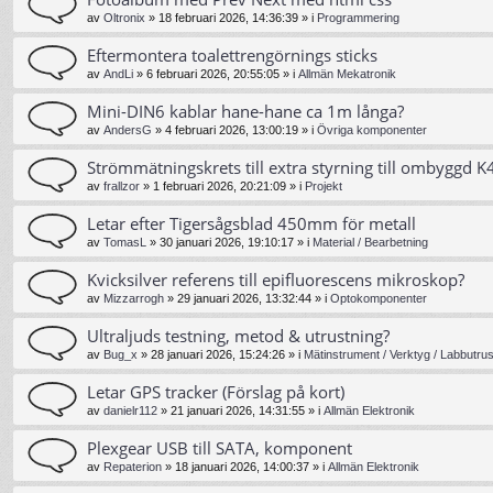
av
Oltronix
»
18 februari 2026, 14:36:39
» i
Programmering
Eftermontera toalettrengörnings sticks
av
AndLi
»
6 februari 2026, 20:55:05
» i
Allmän Mekatronik
Mini-DIN6 kablar hane-hane ca 1m långa?
av
AndersG
»
4 februari 2026, 13:00:19
» i
Övriga komponenter
Strömmätningskrets till extra styrning till ombyggd K4
av
frallzor
»
1 februari 2026, 20:21:09
» i
Projekt
Letar efter Tigersågsblad 450mm för metall
av
TomasL
»
30 januari 2026, 19:10:17
» i
Material / Bearbetning
Kvicksilver referens till epifluorescens mikroskop?
av
Mizzarrogh
»
29 januari 2026, 13:32:44
» i
Optokomponenter
Ultraljuds testning, metod & utrustning?
av
Bug_x
»
28 januari 2026, 15:24:26
» i
Mätinstrument / Verktyg / Labbutrus
Letar GPS tracker (Förslag på kort)
av
danielr112
»
21 januari 2026, 14:31:55
» i
Allmän Elektronik
Plexgear USB till SATA, komponent
av
Repaterion
»
18 januari 2026, 14:00:37
» i
Allmän Elektronik