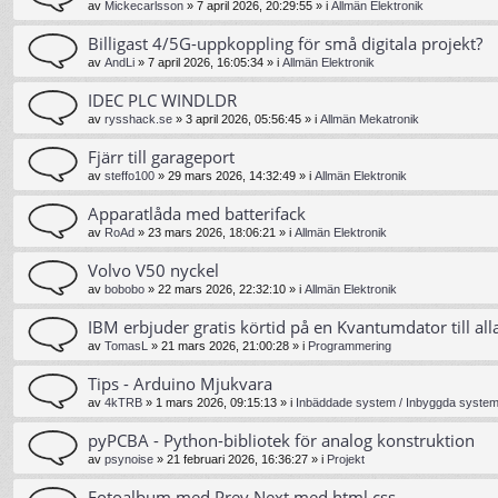
av
Mickecarlsson
»
7 april 2026, 20:29:55
» i
Allmän Elektronik
Billigast 4/5G-uppkoppling för små digitala projekt?
av
AndLi
»
7 april 2026, 16:05:34
» i
Allmän Elektronik
IDEC PLC WINDLDR
av
rysshack.se
»
3 april 2026, 05:56:45
» i
Allmän Mekatronik
Fjärr till garageport
av
steffo100
»
29 mars 2026, 14:32:49
» i
Allmän Elektronik
Apparatlåda med batterifack
av
RoAd
»
23 mars 2026, 18:06:21
» i
Allmän Elektronik
Volvo V50 nyckel
av
bobobo
»
22 mars 2026, 22:32:10
» i
Allmän Elektronik
IBM erbjuder gratis körtid på en Kvantumdator till all
av
TomasL
»
21 mars 2026, 21:00:28
» i
Programmering
Tips - Arduino Mjukvara
av
4kTRB
»
1 mars 2026, 09:15:13
» i
Inbäddade system / Inbyggda system 
pyPCBA - Python-bibliotek för analog konstruktion
av
psynoise
»
21 februari 2026, 16:36:27
» i
Projekt
Fotoalbum med Prev Next med html css