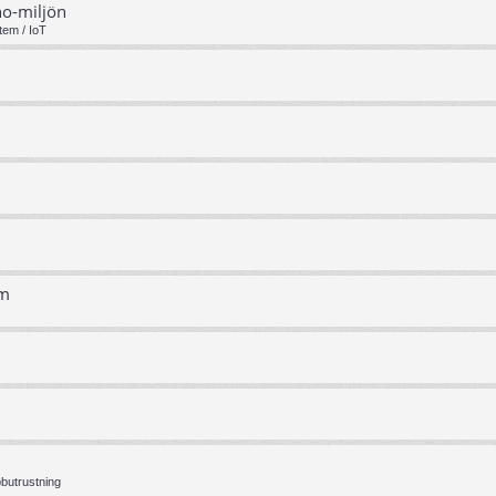
no-miljön
tem / IoT
em
bbutrustning