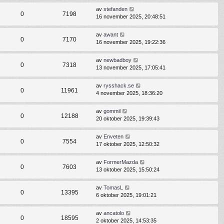
av
stefanden
0
7198
16 november 2025, 20:48:51
av
awant
0
7170
16 november 2025, 19:22:36
av
newbadboy
0
7318
13 november 2025, 17:05:41
av
rysshack.se
0
11961
4 november 2025, 18:36:20
av
gommil
0
12188
20 oktober 2025, 19:39:43
av
Enveten
0
7554
17 oktober 2025, 12:50:32
av
FormerMazda
0
7603
13 oktober 2025, 15:50:24
av
TomasL
0
13395
6 oktober 2025, 19:01:21
av
ancatolo
0
18595
2 oktober 2025, 14:53:35