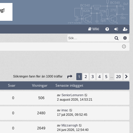
S
Wiki
Sök
Av
FA
og
li
Q
ga
m
in
ed
le
m
Sida
1
av
20
2
3
4
5
20
1
N
Sökningen fann fler än 1000 träffar
…
Svar
Visningar
Senaste inlägget
av
SeniorLemuren
0
506
2 augusti 2026, 14:53:21
av
imac
0
2480
17 juli 2026, 09:52:45
av
Mizzarrogh
0
2649
24 juni 2026, 12:54:40