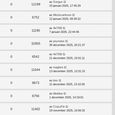
av
Gorgus
0
12199
15 januari 2026, 17:45:29
av
Mickecarlsson
0
6752
12 januari 2026, 09:39:22
av
4kTRB
0
11190
7 januari 2026, 22:44:46
av
psynoise
0
32955
30 december 2025, 20:21:37
av
4kTRB
0
6542
21 december 2025, 23:01:11
av
maghen
0
11044
13 december 2025, 13:31:15
av
bos
0
9673
11 december 2025, 13:10:30
av
idiotdea
0
6756
1 december 2025, 14:19:01
av
CrazyFin
0
11402
19 november 2025, 10:56:32