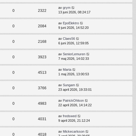
av
grym
0
2322
13 juni 2026, 08:24:17
av
EpoElektro
0
2084
9 juni 2026, 14:52:20
av
Claes56
0
2168
6 juni 2026, 12:59:05
av
SeniorLemuren
0
3923
7 maj 2026, 14:02:33
av
Marta
0
4513
1 maj 2026, 13:00:53
av
Sungam
0
3766
23 april 2026, 19:33:01
av
PatrickOhlson
0
4983
22 april 2026, 14:14:22
av
fredswed
0
4031
9 april 2026, 21:12:24
av
Mickecarlsson
0
4018