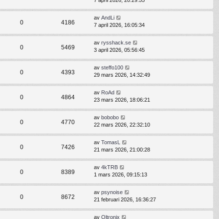
7 april 2026, 20:29:55
av
AndLi
0
4186
7 april 2026, 16:05:34
av
rysshack.se
0
5469
3 april 2026, 05:56:45
av
steffo100
0
4393
29 mars 2026, 14:32:49
av
RoAd
0
4864
23 mars 2026, 18:06:21
av
bobobo
0
4770
22 mars 2026, 22:32:10
av
TomasL
0
7426
21 mars 2026, 21:00:28
av
4kTRB
0
8389
1 mars 2026, 09:15:13
av
psynoise
0
8672
21 februari 2026, 16:36:27
av
Oltronix