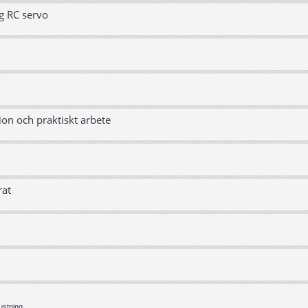
g RC servo
ion och praktiskt arbete
rat
ustning