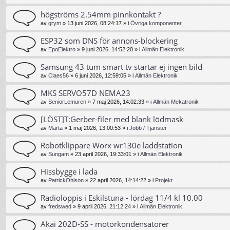
högströms 2.54mm pinnkontakt ?
av
grym
»
13 juni 2026, 08:24:17
» i
Övriga komponenter
ESP32 som DNS för annons-blockering
av
EpoElektro
»
9 juni 2026, 14:52:20
» i
Allmän Elektronik
Samsung 43 tum smart tv startar ej ingen bild
av
Claes56
»
6 juni 2026, 12:59:05
» i
Allmän Elektronik
MKS SERVO57D NEMA23
av
SeniorLemuren
»
7 maj 2026, 14:02:33
» i
Allmän Mekatronik
[LÖST]T:Gerber-filer med blank lödmask
av
Marta
»
1 maj 2026, 13:00:53
» i
Jobb / Tjänster
Robotklippare Worx wr130e laddstation
av
Sungam
»
23 april 2026, 19:33:01
» i
Allmän Elektronik
Hissbygge i lada
av
PatrickOhlson
»
22 april 2026, 14:14:22
» i
Projekt
Radioloppis i Eskilstuna - lördag 11/4 kl 10.00
av
fredswed
»
9 april 2026, 21:12:24
» i
Allmän Elektronik
Akai 202D-SS - motorkondensatorer