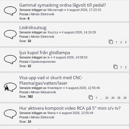
Gammal symasking ordna lågvolt till pedal?
Senaste inlägget av
Mizzarrogh
«
4 augusti 2026, 17:23:15
Postat i
Allmän Elektronik
Svar:
8
Lödröksutsug
Senaste inlägget av
Xxyzzy
«
4 augusti 2026, 14:19:29
Postat i
Allmän Elektronik
Svar:
32
1
2
3
ljus kupol från glödlampa
Senaste inlägget av
ie
«
4 augusti 2026, 14:08:52
Postat i
Optokomponenter
Svar:
22
1
2
Visa upp vad vi skurit med CNC-
Plasma/gas/vatten/laser
Senaste inlägget av
frownlayer
«
4 augusti 2026, 12:55:46
Postat i
Allmän Mekatronik
Svar:
382
1
23
24
25
26
…
Hur aktivera komposit video RCA på 5" mini s/v tv?
Senaste inlägget av
Marta
«
4 augusti 2026, 12:55:44
Postat i
Allmän Elektronik
Svar:
10