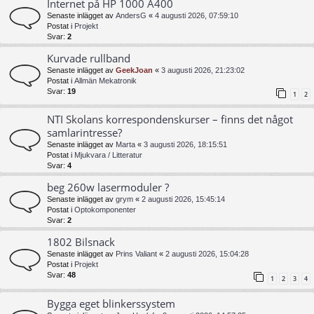
Internet på HP 1000 A400
Senaste inlägget av
AndersG
«
4 augusti 2026, 07:59:10
Postat i
Projekt
Svar:
2
Kurvade rullband
Senaste inlägget av
GeekJoan
«
3 augusti 2026, 21:23:02
Postat i
Allmän Mekatronik
Svar:
19
1
2
NTI Skolans korrespondenskurser – finns det något
samlarintresse?
Senaste inlägget av
Marta
«
3 augusti 2026, 18:15:51
Postat i
Mjukvara / Litteratur
Svar:
4
beg 260w lasermoduler ?
Senaste inlägget av
grym
«
2 augusti 2026, 15:45:14
Postat i
Optokomponenter
Svar:
2
1802 Bilsnack
Senaste inlägget av
Prins Valiant
«
2 augusti 2026, 15:04:28
Postat i
Projekt
Svar:
48
1
2
3
4
Bygga eget blinkerssystem