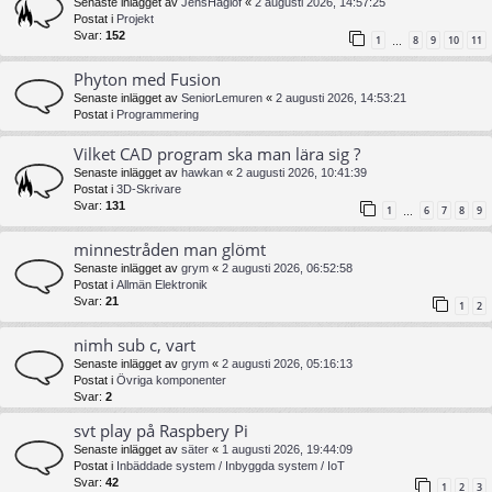
Senaste inlägget av
JensHaglof
«
2 augusti 2026, 14:57:25
Postat i
Projekt
Svar:
152
1
8
9
10
11
…
Phyton med Fusion
Senaste inlägget av
SeniorLemuren
«
2 augusti 2026, 14:53:21
Postat i
Programmering
Vilket CAD program ska man lära sig ?
Senaste inlägget av
hawkan
«
2 augusti 2026, 10:41:39
Postat i
3D-Skrivare
Svar:
131
1
6
7
8
9
…
minnestråden man glömt
Senaste inlägget av
grym
«
2 augusti 2026, 06:52:58
Postat i
Allmän Elektronik
Svar:
21
1
2
nimh sub c, vart
Senaste inlägget av
grym
«
2 augusti 2026, 05:16:13
Postat i
Övriga komponenter
Svar:
2
svt play på Raspbery Pi
Senaste inlägget av
säter
«
1 augusti 2026, 19:44:09
Postat i
Inbäddade system / Inbyggda system / IoT
Svar:
42
1
2
3