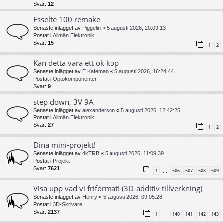
Svar:
12
Esselte 100 remake
Senaste inlägget av
Piggelin
«
5 augusti 2026, 20:09:13
Postat i
Allmän Elektronik
Svar:
15
1
2
Kan detta vara ett ok köp
Senaste inlägget av
E Kafeman
«
5 augusti 2026, 16:24:44
Postat i
Optokomponenter
Svar:
9
step down, 3V 9A
Senaste inlägget av
alexanderson
«
5 augusti 2026, 12:42:25
Postat i
Allmän Elektronik
Svar:
27
1
2
Dina mini-projekt!
Senaste inlägget av
4kTRB
«
5 augusti 2026, 11:09:39
Postat i
Projekt
Svar:
7621
1
506
507
508
509
…
Visa upp vad vi friformat! (3D-additiv tillverkning)
Senaste inlägget av
Henry
«
5 augusti 2026, 09:05:28
Postat i
3D-Skrivare
Svar:
2137
1
140
141
142
143
…