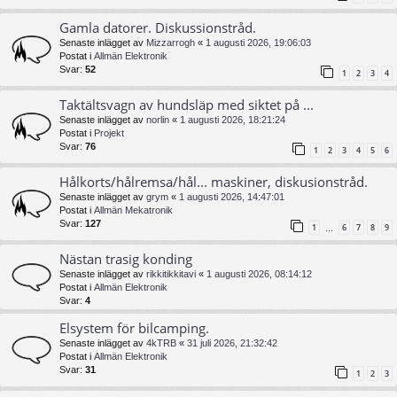
Gamla datorer. Diskussionstråd.
Senaste inlägget av
Mizzarrogh
«
1 augusti 2026, 19:06:03
Postat i
Allmän Elektronik
Svar:
52
1
2
3
4
Taktältsvagn av hundsläp med siktet på ...
Senaste inlägget av
norlin
«
1 augusti 2026, 18:21:24
Postat i
Projekt
Svar:
76
1
2
3
4
5
6
Hålkorts/hålremsa/hål... maskiner, diskusionstråd.
Senaste inlägget av
grym
«
1 augusti 2026, 14:47:01
Postat i
Allmän Mekatronik
Svar:
127
1
6
7
8
9
…
Nästan trasig konding
Senaste inlägget av
rikkitikkitavi
«
1 augusti 2026, 08:14:12
Postat i
Allmän Elektronik
Svar:
4
Elsystem för bilcamping.
Senaste inlägget av
4kTRB
«
31 juli 2026, 21:32:42
Postat i
Allmän Elektronik
Svar:
31
1
2
3