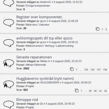
Senaste inlägget av
AndersG
«
6 augusti 2026, 11:51:51
Postat i
Övriga komponenter
Svar:
6
Register över komponenter.
Senaste inlägget av
grym
«
6 augusti 2026, 11:09:18
Postat i
Mjukvara / Litteratur
Svar:
20
1
2
avlösningsspets dil tcp eller quico
Senaste inlägget av
grym
«
6 augusti 2026, 10:55:21
Postat i
Mätinstrument / Verktyg / Labbutrustning
Svar:
3
Senaste reparationen
Senaste inlägget av
Niklas-k
«
5 augusti 2026, 22:22:37
Postat i
Allmän Elektronik
Svar:
2662
1
175
176
177
178
…
Huggbäverns synttråd (nytt namn)
Senaste inlägget av
HUGGBÄVERN
«
5 augusti 2026, 20:58:23
Postat i
Projekt
Svar:
922
1
59
60
61
62
…
Elmoppe röd
Senaste inlägget av
l2t
«
5 augusti 2026, 20:40:15
Postat i
Projekt