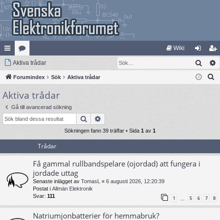
Wiki
Sök
na
Aktiva trådar
at
og
li
S
bb
Forumindex
eg
Sök
Aktiva trådar
ga
m
ö
Aktiva trådar
lä
ori
in
ed
k
nk
er
le
Gå till avancerad sökning
Sök
Avancerad sökning
ar
m
Sökningen fann 39 träffar • Sida
1
av
1
Trådar
Få gammal rullbandspelare (ojordad) att fungera i
jordade uttag
Senaste inlägget av
TomasL
«
6 augusti 2026, 12:20:39
Postat i
Allmän Elektronik
Svar:
111
1
5
6
7
8
…
Natriumjonbatterier för hemmabruk?