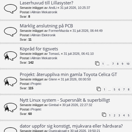
Laserhuvud till Lillasyster?
Senaste inlägget av
AndLi
«
31 juli 2026, 10:25:37
Postat i
Allmän Mekatronik
Svar:
8
Märklig anslutning på PCB
Senaste inlägget av
FormerMazda
«
31 juli 2026, 06:44:49
Postat i
Allmän Elektronik
Svar:
11
Köpråd för tigsvets
Senaste inlägget av
TomasL
«
31 juli 2026, 06:41:10
Postat i
Allmän Mekatronik
Svar:
142
1
7
8
9
10
…
Projekt: återuppliva min gamla Toyota Celica GT
Senaste inlägget av
Glenn
«
31 juli 2026, 00:00:50
Postat i
Projekt
Svar:
115
1
5
6
7
8
…
Nytt Linux system - Supersnålt & superbilligt
Senaste inlägget av
Gimbal
«
30 juli 2026, 22:27:32
Postat i
Projekt
Svar:
60
1
2
3
4
5
dator uppför sig konstigt, mjukvara eller hårdvara?
Senaste inlägget av
Quetzalcoatl
«
30 juli 2026, 19:50:21