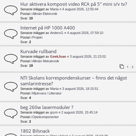
Hur aktivera komposit video RCA på 5" mini s/v tv?
Senaste inlägget av
Marta
«
4 augusti 2026, 12:55:44
Postat i
Allmän Elektronik
Svar:
10
Internet på HP 1000 A400
Senaste inlägget av
AndersG
«
4 augusti 2026, 07:59:10
Postat i
Projekt
Svar:
2
Kurvade rullband
Senaste inlägget av
GeekJoan
«
3 augusti 2026, 21:23:02
Postat i
Allmän Mekatronik
Svar:
19
1
2
NTI Skolans korrespondenskurser – finns det något
samlarintresse?
Senaste inlägget av
Marta
«
3 augusti 2026, 18:15:51
Postat i
Mjukvara / Litteratur
Svar:
4
beg 260w lasermoduler ?
Senaste inlägget av
grym
«
2 augusti 2026, 15:45:14
Postat i
Optokomponenter
Svar:
2
1802 Bilsnack
Senaste inlägget av
Prins Valiant
«
2 augusti 2026, 15:04:28