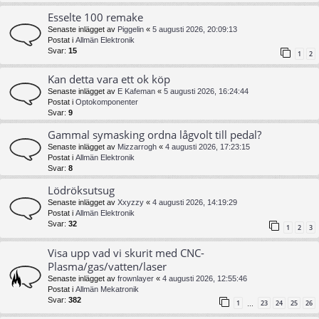
Esselte 100 remake
Senaste inlägget av
Piggelin
«
5 augusti 2026, 20:09:13
Postat i
Allmän Elektronik
Svar:
15
1
2
Kan detta vara ett ok köp
Senaste inlägget av
E Kafeman
«
5 augusti 2026, 16:24:44
Postat i
Optokomponenter
Svar:
9
Gammal symasking ordna lågvolt till pedal?
Senaste inlägget av
Mizzarrogh
«
4 augusti 2026, 17:23:15
Postat i
Allmän Elektronik
Svar:
8
Lödröksutsug
Senaste inlägget av
Xxyzzy
«
4 augusti 2026, 14:19:29
Postat i
Allmän Elektronik
Svar:
32
1
2
3
Visa upp vad vi skurit med CNC-
Plasma/gas/vatten/laser
Senaste inlägget av
frownlayer
«
4 augusti 2026, 12:55:46
Postat i
Allmän Mekatronik
Svar:
382
1
23
24
25
26
…