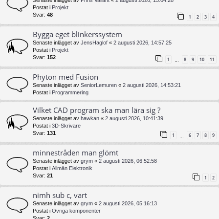
Postat i
Projekt
Svar:
48
1
2
3
4
Bygga eget blinkerssystem
Senaste inlägget av
JensHaglof
«
2 augusti 2026, 14:57:25
Postat i
Projekt
Svar:
152
1
8
9
10
11
…
Phyton med Fusion
Senaste inlägget av
SeniorLemuren
«
2 augusti 2026, 14:53:21
Postat i
Programmering
Vilket CAD program ska man lära sig ?
Senaste inlägget av
hawkan
«
2 augusti 2026, 10:41:39
Postat i
3D-Skrivare
Svar:
131
1
6
7
8
9
…
minnestråden man glömt
Senaste inlägget av
grym
«
2 augusti 2026, 06:52:58
Postat i
Allmän Elektronik
Svar:
21
1
2
nimh sub c, vart
Senaste inlägget av
grym
«
2 augusti 2026, 05:16:13
Postat i
Övriga komponenter
Svar:
2