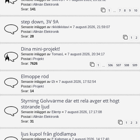
Postat i
Allmän Elektronik
Svar:
141
1
7
8
9
10
…
step down, 3V 9A
Senaste inlägget av
rikkitikkitavi
«
7 augusti 2026, 21:59:07
Postat i
Allmän Elektronik
Svar:
28
1
2
Dina mini-projekt!
Senaste inlägget av
TomasL
«
7 augusti 2026, 20:34:17
Postat i
Projekt
Svar:
7626
1
506
507
508
509
…
Elmoppe röd
Senaste inlägget av
l2t
«
7 augusti 2026, 17:52:54
Postat i
Projekt
Svar:
14
Styrning Golvvärme där ett relä avger ett högt
störande ljud
Senaste inlägget av
Eilertp
«
7 augusti 2026, 17:17:08
Postat i
Allmän Elektronik
Svar:
31
1
2
3
ljus kupol från glödlampa
Senaste inlägget av
E Kafeman
«
7 augusti 2026, 14:17:40