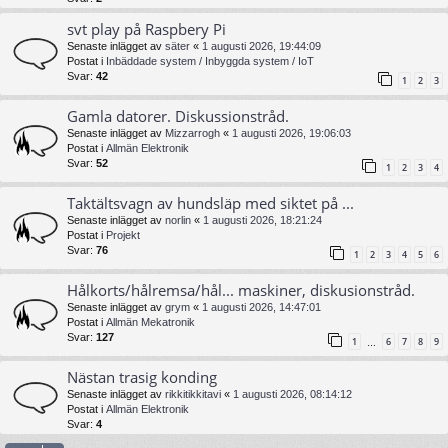
svt play på Raspbery Pi
Senaste inlägget av
säter
«
1 augusti 2026, 19:44:09
Postat i
Inbäddade system / Inbyggda system / IoT
Svar:
42
1
2
3
Gamla datorer. Diskussionstråd.
Senaste inlägget av
Mizzarrogh
«
1 augusti 2026, 19:06:03
Postat i
Allmän Elektronik
Svar:
52
1
2
3
4
Taktältsvagn av hundsläp med siktet på ...
Senaste inlägget av
norlin
«
1 augusti 2026, 18:21:24
Postat i
Projekt
Svar:
76
1
2
3
4
5
6
Hålkorts/hålremsa/hål... maskiner, diskusionstråd.
Senaste inlägget av
grym
«
1 augusti 2026, 14:47:01
Postat i
Allmän Mekatronik
Svar:
127
1
6
7
8
9
…
Nästan trasig konding
Senaste inlägget av
rikkitikkitavi
«
1 augusti 2026, 08:14:12
Postat i
Allmän Elektronik
Svar:
4