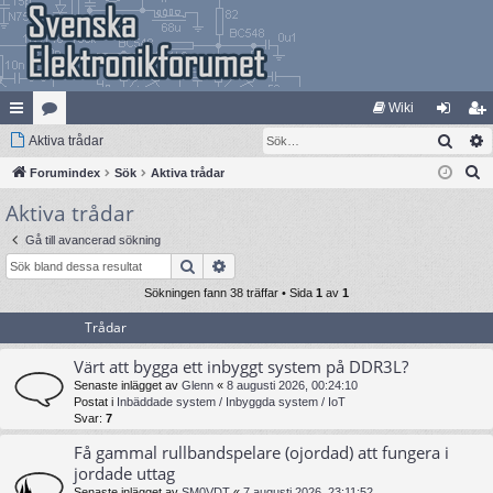
Wiki
Sök
na
Aktiva trådar
at
og
li
S
bb
Forumindex
eg
Sök
Aktiva trådar
ga
m
ö
Aktiva trådar
lä
ori
in
ed
k
nk
er
le
Gå till avancerad sökning
Sök
Avancerad sökning
ar
m
Sökningen fann 38 träffar • Sida
1
av
1
Trådar
Värt att bygga ett inbyggt system på DDR3L?
Senaste inlägget av
Glenn
«
8 augusti 2026, 00:24:10
Postat i
Inbäddade system / Inbyggda system / IoT
Svar:
7
Få gammal rullbandspelare (ojordad) att fungera i
jordade uttag
Senaste inlägget av
SM0VDT
«
7 augusti 2026, 23:11:52