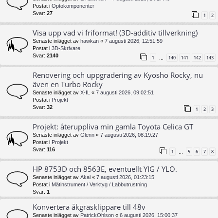
Postat i
Optokomponenter
Svar:
27
1
2
Visa upp vad vi friformat! (3D-additiv tillverkning)
Senaste inlägget av
hawkan
«
7 augusti 2026, 12:51:59
Postat i
3D-Skrivare
Svar:
2140
1
140
141
142
143
…
Renovering och uppgradering av Kyosho Rocky, nu
även en Turbo Rocky
Senaste inlägget av
X-IL
«
7 augusti 2026, 09:02:51
Postat i
Projekt
Svar:
32
1
2
3
Projekt: återuppliva min gamla Toyota Celica GT
Senaste inlägget av
Glenn
«
7 augusti 2026, 08:19:27
Postat i
Projekt
Svar:
116
1
5
6
7
8
…
HP 8753D och 8563E, eventuellt YIG / YLO.
Senaste inlägget av
Akai
«
7 augusti 2026, 01:23:15
Postat i
Mätinstrument / Verktyg / Labbutrustning
Svar:
1
Konvertera åkgräsklippare till 48v
Senaste inlägget av
PatrickOhlson
«
6 augusti 2026, 15:00:37