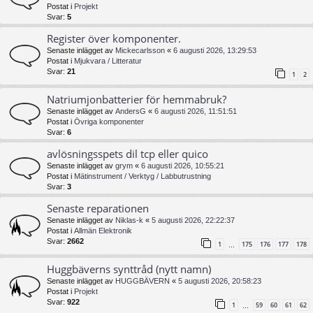
Postat i
Projekt
Svar:
5
Register över komponenter.
Senaste inlägget av
Mickecarlsson
«
6 augusti 2026, 13:29:53
Postat i
Mjukvara / Litteratur
Svar:
21
1
2
Natriumjonbatterier för hemmabruk?
Senaste inlägget av
AndersG
«
6 augusti 2026, 11:51:51
Postat i
Övriga komponenter
Svar:
6
avlösningsspets dil tcp eller quico
Senaste inlägget av
grym
«
6 augusti 2026, 10:55:21
Postat i
Mätinstrument / Verktyg / Labbutrustning
Svar:
3
Senaste reparationen
Senaste inlägget av
Niklas-k
«
5 augusti 2026, 22:22:37
Postat i
Allmän Elektronik
Svar:
2662
1
175
176
177
178
…
Huggbäverns synttråd (nytt namn)
Senaste inlägget av
HUGGBÄVERN
«
5 augusti 2026, 20:58:23
Postat i
Projekt
Svar:
922
1
59
60
61
62
…