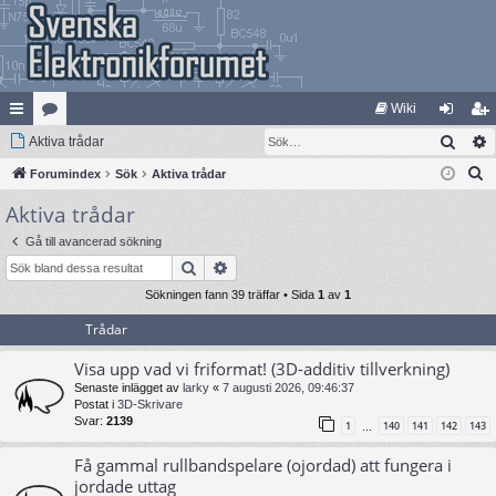
Wiki
Sök
na
Aktiva trådar
at
og
li
S
bb
Forumindex
eg
Sök
Aktiva trådar
ga
m
ö
Aktiva trådar
lä
ori
in
ed
k
nk
er
le
Gå till avancerad sökning
Sök
Avancerad sökning
ar
m
Sökningen fann 39 träffar • Sida
1
av
1
Trådar
Visa upp vad vi friformat! (3D-additiv tillverkning)
Senaste inlägget av
larky
«
7 augusti 2026, 09:46:37
Postat i
3D-Skrivare
Svar:
2139
1
140
141
142
143
…
Få gammal rullbandspelare (ojordad) att fungera i
jordade uttag