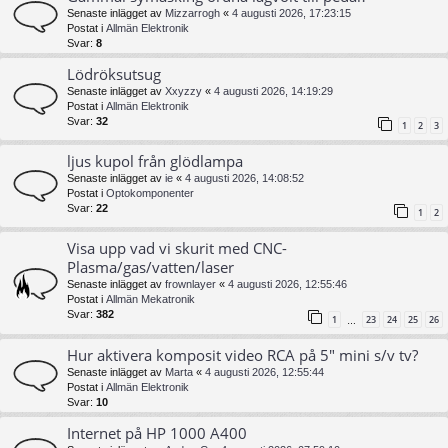
Senaste inlägget av
Mizzarrogh
«
4 augusti 2026, 17:23:15
Postat i
Allmän Elektronik
Svar:
8
Lödröksutsug
Senaste inlägget av
Xxyzzy
«
4 augusti 2026, 14:19:29
Postat i
Allmän Elektronik
Svar:
32
1
2
3
ljus kupol från glödlampa
Senaste inlägget av
ie
«
4 augusti 2026, 14:08:52
Postat i
Optokomponenter
Svar:
22
1
2
Visa upp vad vi skurit med CNC-
Plasma/gas/vatten/laser
Senaste inlägget av
frownlayer
«
4 augusti 2026, 12:55:46
Postat i
Allmän Mekatronik
Svar:
382
1
23
24
25
26
…
Hur aktivera komposit video RCA på 5" mini s/v tv?
Senaste inlägget av
Marta
«
4 augusti 2026, 12:55:44
Postat i
Allmän Elektronik
Svar:
10
Internet på HP 1000 A400