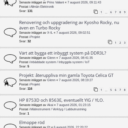
Senaste inlägget av
Prins Valiant
«
7 augusti 2026, 09:11:43
Postat i
Allmän Elektronik
Svar:
131
1
6
7
8
9
…
Renovering och uppgradering av Kyosho Rocky, nu
även en Turbo Rocky
Senaste inlägget av
X-IL
«
7 augusti 2026, 09:02:51
Postat i
Projekt
Svar:
32
1
2
3
Värt att bygga ett inbyggt system på DDR3L?
Senaste inlägget av
Glenn
«
7 augusti 2026, 08:41:35
Postat i
Inbäddade system / Inbyggda system / IoT
Svar:
5
Projekt: återuppliva min gamla Toyota Celica GT
Senaste inlägget av
Glenn
«
7 augusti 2026, 08:19:27
Postat i
Projekt
Svar:
116
1
5
6
7
8
…
HP 8753D och 8563E, eventuellt YIG / YLO.
Senaste inlägget av
Akai
«
7 augusti 2026, 01:23:15
Postat i
Mätinstrument / Verktyg / Labbutrustning
Svar:
1
Elmoppe röd
Senaste inlägget av
l2t
«
6 augusti 2026, 22:20:22