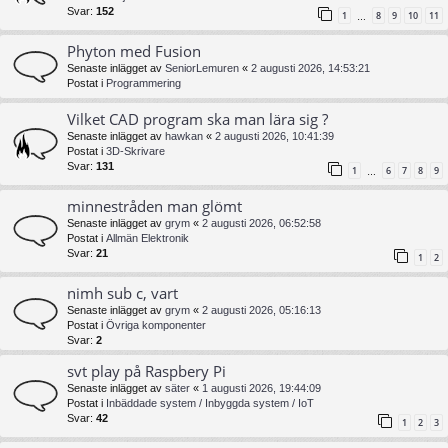
Svar:
152
1
8
9
10
11
…
Phyton med Fusion
Senaste inlägget av
SeniorLemuren
«
2 augusti 2026, 14:53:21
Postat i
Programmering
Vilket CAD program ska man lära sig ?
Senaste inlägget av
hawkan
«
2 augusti 2026, 10:41:39
Postat i
3D-Skrivare
Svar:
131
1
6
7
8
9
…
minnestråden man glömt
Senaste inlägget av
grym
«
2 augusti 2026, 06:52:58
Postat i
Allmän Elektronik
Svar:
21
1
2
nimh sub c, vart
Senaste inlägget av
grym
«
2 augusti 2026, 05:16:13
Postat i
Övriga komponenter
Svar:
2
svt play på Raspbery Pi
Senaste inlägget av
säter
«
1 augusti 2026, 19:44:09
Postat i
Inbäddade system / Inbyggda system / IoT
Svar:
42
1
2
3