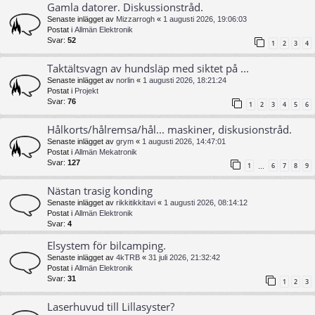
Gamla datorer. Diskussionstråd.
Senaste inlägget av
Mizzarrogh
«
1 augusti 2026, 19:06:03
Postat i
Allmän Elektronik
Svar:
52
1
2
3
4
Taktältsvagn av hundsläp med siktet på ...
Senaste inlägget av
norlin
«
1 augusti 2026, 18:21:24
Postat i
Projekt
Svar:
76
1
2
3
4
5
6
Hålkorts/hålremsa/hål... maskiner, diskusionstråd.
Senaste inlägget av
grym
«
1 augusti 2026, 14:47:01
Postat i
Allmän Mekatronik
Svar:
127
1
6
7
8
9
…
Nästan trasig konding
Senaste inlägget av
rikkitikkitavi
«
1 augusti 2026, 08:14:12
Postat i
Allmän Elektronik
Svar:
4
Elsystem för bilcamping.
Senaste inlägget av
4kTRB
«
31 juli 2026, 21:32:42
Postat i
Allmän Elektronik
Svar:
31
1
2
3
Laserhuvud till Lillasyster?