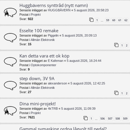
Huggbäverns synttråd (nytt namn)
Senaste inlägget av
HUGGBÄVERN
«
5 augusti 2026, 20:58:23
Postat i
Projekt
Svar:
922
1
59
60
61
62
…
Esselte 100 remake
Senaste inlägget av
Piggelin
«
5 augusti 2026, 20:09:13
Postat i
Allmän Elektronik
Svar:
15
1
2
Kan detta vara ett ok köp
Senaste inlägget av
E Kafeman
«
5 augusti 2026, 16:24:44
Postat i
Optokomponenter
Svar:
9
step down, 3V 9A
Senaste inlägget av
alexanderson
«
5 augusti 2026, 12:42:25
Postat i
Allmän Elektronik
Svar:
27
1
2
Dina mini-projekt!
Senaste inlägget av
4kTRB
«
5 augusti 2026, 11:09:39
Postat i
Projekt
Svar:
7621
1
506
507
508
509
…
Gammal symasking ordna lågvolt till pedal?