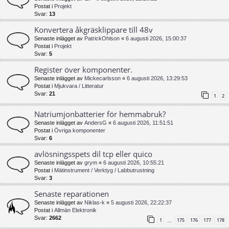
Postat i
Projekt
Svar:
13
Konvertera åkgräsklippare till 48v
Senaste inlägget av
PatrickOhlson
«
6 augusti 2026, 15:00:37
Postat i
Projekt
Svar:
5
Register över komponenter.
Senaste inlägget av
Mickecarlsson
«
6 augusti 2026, 13:29:53
Postat i
Mjukvara / Litteratur
Svar:
21
1
2
Natriumjonbatterier för hemmabruk?
Senaste inlägget av
AndersG
«
6 augusti 2026, 11:51:51
Postat i
Övriga komponenter
Svar:
6
avlösningsspets dil tcp eller quico
Senaste inlägget av
grym
«
6 augusti 2026, 10:55:21
Postat i
Mätinstrument / Verktyg / Labbutrustning
Svar:
3
Senaste reparationen
Senaste inlägget av
Niklas-k
«
5 augusti 2026, 22:22:37
Postat i
Allmän Elektronik
Svar:
2662
1
175
176
177
178
…