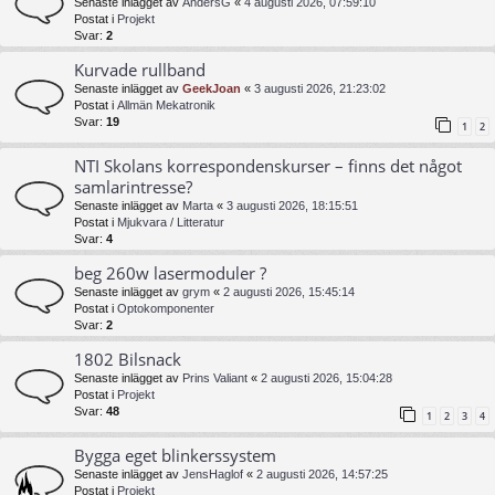
Senaste inlägget av
AndersG
«
4 augusti 2026, 07:59:10
Postat i
Projekt
Svar:
2
Kurvade rullband
Senaste inlägget av
GeekJoan
«
3 augusti 2026, 21:23:02
Postat i
Allmän Mekatronik
Svar:
19
1
2
NTI Skolans korrespondenskurser – finns det något
samlarintresse?
Senaste inlägget av
Marta
«
3 augusti 2026, 18:15:51
Postat i
Mjukvara / Litteratur
Svar:
4
beg 260w lasermoduler ?
Senaste inlägget av
grym
«
2 augusti 2026, 15:45:14
Postat i
Optokomponenter
Svar:
2
1802 Bilsnack
Senaste inlägget av
Prins Valiant
«
2 augusti 2026, 15:04:28
Postat i
Projekt
Svar:
48
1
2
3
4
Bygga eget blinkerssystem
Senaste inlägget av
JensHaglof
«
2 augusti 2026, 14:57:25
Postat i
Projekt