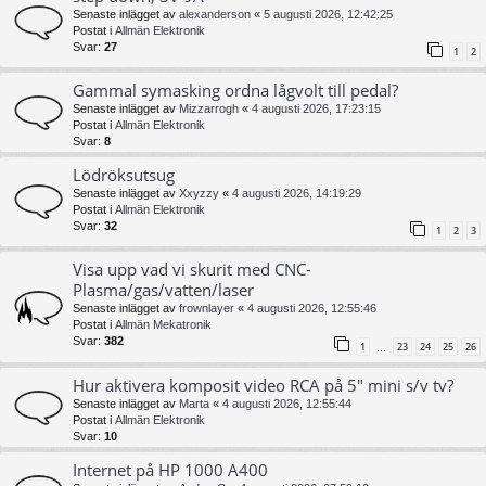
Senaste inlägget av
alexanderson
«
5 augusti 2026, 12:42:25
Postat i
Allmän Elektronik
Svar:
27
1
2
Gammal symasking ordna lågvolt till pedal?
Senaste inlägget av
Mizzarrogh
«
4 augusti 2026, 17:23:15
Postat i
Allmän Elektronik
Svar:
8
Lödröksutsug
Senaste inlägget av
Xxyzzy
«
4 augusti 2026, 14:19:29
Postat i
Allmän Elektronik
Svar:
32
1
2
3
Visa upp vad vi skurit med CNC-
Plasma/gas/vatten/laser
Senaste inlägget av
frownlayer
«
4 augusti 2026, 12:55:46
Postat i
Allmän Mekatronik
Svar:
382
1
23
24
25
26
…
Hur aktivera komposit video RCA på 5" mini s/v tv?
Senaste inlägget av
Marta
«
4 augusti 2026, 12:55:44
Postat i
Allmän Elektronik
Svar:
10
Internet på HP 1000 A400