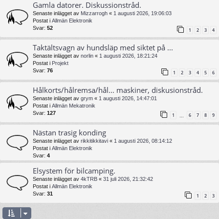
Gamla datorer. Diskussionstråd.
Senaste inlägget av
Mizzarrogh
«
1 augusti 2026, 19:06:03
Postat i
Allmän Elektronik
Svar:
52
1
2
3
4
Taktältsvagn av hundsläp med siktet på ...
Senaste inlägget av
norlin
«
1 augusti 2026, 18:21:24
Postat i
Projekt
Svar:
76
1
2
3
4
5
6
Hålkorts/hålremsa/hål... maskiner, diskusionstråd.
Senaste inlägget av
grym
«
1 augusti 2026, 14:47:01
Postat i
Allmän Mekatronik
Svar:
127
1
6
7
8
9
…
Nästan trasig konding
Senaste inlägget av
rikkitikkitavi
«
1 augusti 2026, 08:14:12
Postat i
Allmän Elektronik
Svar:
4
Elsystem för bilcamping.
Senaste inlägget av
4kTRB
«
31 juli 2026, 21:32:42
Postat i
Allmän Elektronik
Svar:
31
1
2
3