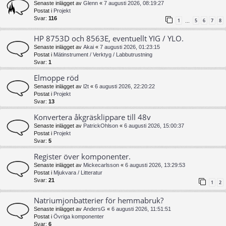
Senaste inlägget av
Glenn
«
7 augusti 2026, 08:19:27
Postat i
Projekt
Svar:
116
1
5
6
7
8
…
HP 8753D och 8563E, eventuellt YIG / YLO.
Senaste inlägget av
Akai
«
7 augusti 2026, 01:23:15
Postat i
Mätinstrument / Verktyg / Labbutrustning
Svar:
1
Elmoppe röd
Senaste inlägget av
l2t
«
6 augusti 2026, 22:20:22
Postat i
Projekt
Svar:
13
Konvertera åkgräsklippare till 48v
Senaste inlägget av
PatrickOhlson
«
6 augusti 2026, 15:00:37
Postat i
Projekt
Svar:
5
Register över komponenter.
Senaste inlägget av
Mickecarlsson
«
6 augusti 2026, 13:29:53
Postat i
Mjukvara / Litteratur
Svar:
21
1
2
Natriumjonbatterier för hemmabruk?
Senaste inlägget av
AndersG
«
6 augusti 2026, 11:51:51
Postat i
Övriga komponenter
Svar:
6