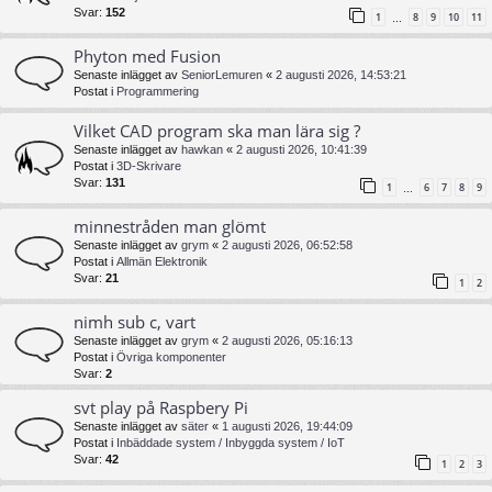
Svar:
152
1
8
9
10
11
…
Phyton med Fusion
Senaste inlägget av
SeniorLemuren
«
2 augusti 2026, 14:53:21
Postat i
Programmering
Vilket CAD program ska man lära sig ?
Senaste inlägget av
hawkan
«
2 augusti 2026, 10:41:39
Postat i
3D-Skrivare
Svar:
131
1
6
7
8
9
…
minnestråden man glömt
Senaste inlägget av
grym
«
2 augusti 2026, 06:52:58
Postat i
Allmän Elektronik
Svar:
21
1
2
nimh sub c, vart
Senaste inlägget av
grym
«
2 augusti 2026, 05:16:13
Postat i
Övriga komponenter
Svar:
2
svt play på Raspbery Pi
Senaste inlägget av
säter
«
1 augusti 2026, 19:44:09
Postat i
Inbäddade system / Inbyggda system / IoT
Svar:
42
1
2
3