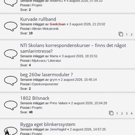
Senaste inlägget av
AndersG
«
4 augusti 2026, 07:59:10
Postat i
Projekt
Svar:
2
Kurvade rullband
Senaste inlägget av
GeekJoan
«
3 augusti 2026, 21:23:02
Postat i
Allmän Mekatronik
Svar:
19
1
2
NTI Skolans korrespondenskurser – finns det något
samlarintresse?
Senaste inlägget av
Marta
«
3 augusti 2026, 18:15:51
Postat i
Mjukvara / Litteratur
Svar:
4
beg 260w lasermoduler ?
Senaste inlägget av
grym
«
2 augusti 2026, 15:45:14
Postat i
Optokomponenter
Svar:
2
1802 Bilsnack
Senaste inlägget av
Prins Valiant
«
2 augusti 2026, 15:04:28
Postat i
Projekt
Svar:
48
1
2
3
4
Bygga eget blinkerssystem
Senaste inlägget av
JensHaglof
«
2 augusti 2026, 14:57:25
Postat i
Projekt