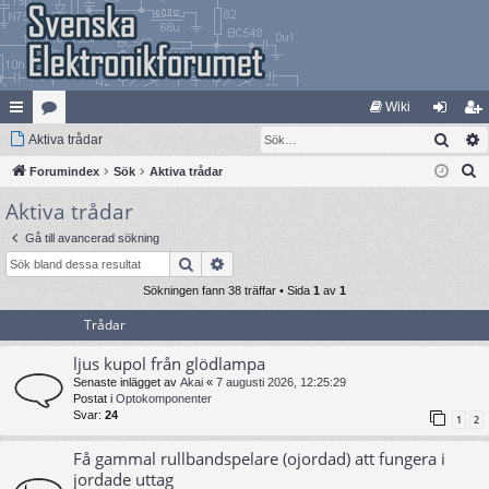
Wiki
Sök
na
Aktiva trådar
at
og
li
S
bb
Forumindex
eg
Sök
Aktiva trådar
ga
m
ö
Aktiva trådar
lä
ori
in
ed
k
nk
er
le
Gå till avancerad sökning
Sök
Avancerad sökning
ar
m
Sökningen fann 38 träffar • Sida
1
av
1
Trådar
ljus kupol från glödlampa
Senaste inlägget av
Akai
«
7 augusti 2026, 12:25:29
Postat i
Optokomponenter
Svar:
24
1
2
Få gammal rullbandspelare (ojordad) att fungera i
jordade uttag