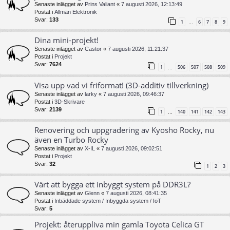
Senaste inlägget av
Prins Valiant
«
7 augusti 2026, 12:13:49
Postat i
Allmän Elektronik
Svar:
133
1
6
7
8
9
…
Dina mini-projekt!
Senaste inlägget av
Castor
«
7 augusti 2026, 11:21:37
Postat i
Projekt
Svar:
7624
1
506
507
508
509
…
Visa upp vad vi friformat! (3D-additiv tillverkning)
Senaste inlägget av
larky
«
7 augusti 2026, 09:46:37
Postat i
3D-Skrivare
Svar:
2139
1
140
141
142
143
…
Renovering och uppgradering av Kyosho Rocky, nu
även en Turbo Rocky
Senaste inlägget av
X-IL
«
7 augusti 2026, 09:02:51
Postat i
Projekt
Svar:
32
1
2
3
Värt att bygga ett inbyggt system på DDR3L?
Senaste inlägget av
Glenn
«
7 augusti 2026, 08:41:35
Postat i
Inbäddade system / Inbyggda system / IoT
Svar:
5
Projekt: återuppliva min gamla Toyota Celica GT