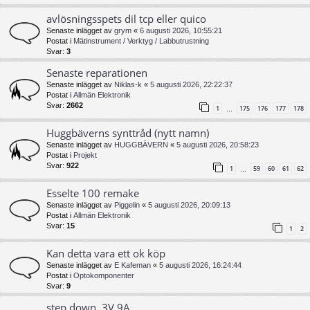
avlösningsspets dil tcp eller quico
Senaste inlägget av
grym
«
6 augusti 2026, 10:55:21
Postat i
Mätinstrument / Verktyg / Labbutrustning
Svar:
3
Senaste reparationen
Senaste inlägget av
Niklas-k
«
5 augusti 2026, 22:22:37
Postat i
Allmän Elektronik
Svar:
2662
1
175
176
177
178
…
Huggbäverns synttråd (nytt namn)
Senaste inlägget av
HUGGBÄVERN
«
5 augusti 2026, 20:58:23
Postat i
Projekt
Svar:
922
1
59
60
61
62
…
Esselte 100 remake
Senaste inlägget av
Piggelin
«
5 augusti 2026, 20:09:13
Postat i
Allmän Elektronik
Svar:
15
1
2
Kan detta vara ett ok köp
Senaste inlägget av
E Kafeman
«
5 augusti 2026, 16:24:44
Postat i
Optokomponenter
Svar:
9
step down, 3V 9A