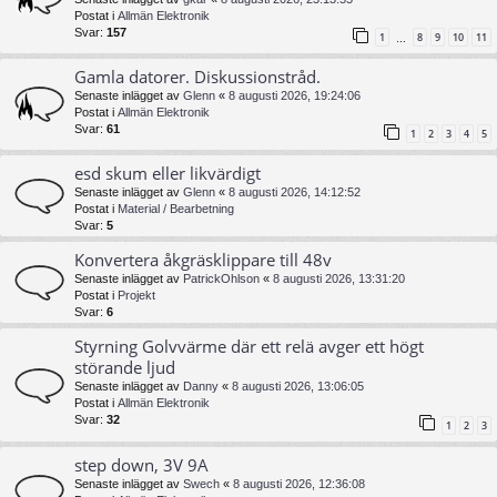
Postat i
Allmän Elektronik
Svar:
157
1
8
9
10
11
…
Gamla datorer. Diskussionstråd.
Senaste inlägget av
Glenn
«
8 augusti 2026, 19:24:06
Postat i
Allmän Elektronik
Svar:
61
1
2
3
4
5
esd skum eller likvärdigt
Senaste inlägget av
Glenn
«
8 augusti 2026, 14:12:52
Postat i
Material / Bearbetning
Svar:
5
Konvertera åkgräsklippare till 48v
Senaste inlägget av
PatrickOhlson
«
8 augusti 2026, 13:31:20
Postat i
Projekt
Svar:
6
Styrning Golvvärme där ett relä avger ett högt
störande ljud
Senaste inlägget av
Danny
«
8 augusti 2026, 13:06:05
Postat i
Allmän Elektronik
Svar:
32
1
2
3
step down, 3V 9A
Senaste inlägget av
Swech
«
8 augusti 2026, 12:36:08