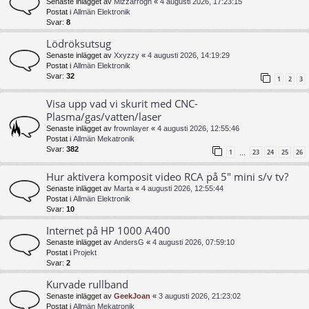
Senaste inlägget av
Mizzarrogh
«
4 augusti 2026, 17:23:15
Postat i
Allmän Elektronik
Svar:
8
Lödröksutsug
Senaste inlägget av
Xxyzzy
«
4 augusti 2026, 14:19:29
Postat i
Allmän Elektronik
Svar:
32
1
2
3
Visa upp vad vi skurit med CNC-
Plasma/gas/vatten/laser
Senaste inlägget av
frownlayer
«
4 augusti 2026, 12:55:46
Postat i
Allmän Mekatronik
Svar:
382
1
23
24
25
26
…
Hur aktivera komposit video RCA på 5" mini s/v tv?
Senaste inlägget av
Marta
«
4 augusti 2026, 12:55:44
Postat i
Allmän Elektronik
Svar:
10
Internet på HP 1000 A400
Senaste inlägget av
AndersG
«
4 augusti 2026, 07:59:10
Postat i
Projekt
Svar:
2
Kurvade rullband
Senaste inlägget av
GeekJoan
«
3 augusti 2026, 21:23:02
Postat i
Allmän Mekatronik