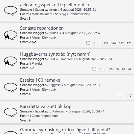
avlösningsspets dil tcp eller quico
Senaste inlägget av
grym
«
6 augusti 2026, 10:55:21
Postat i
Mätinstrument / Verktyg / Labbutrustning
Svar:
3
Senaste reparationen
Senaste inlägget av
Niklas-k
«
5 augusti 2026, 22:22:37
Postat i
Allmän Elektronik
Svar:
2662
1
175
176
177
178
…
Huggbäverns synttråd (nytt namn)
Senaste inlägget av
HUGGBÄVERN
«
5 augusti 2026, 20:58:23
Postat i
Projekt
Svar:
922
1
59
60
61
62
…
Esselte 100 remake
Senaste inlägget av
Piggelin
«
5 augusti 2026, 20:09:13
Postat i
Allmän Elektronik
Svar:
15
1
2
Kan detta vara ett ok köp
Senaste inlägget av
E Kafeman
«
5 augusti 2026, 16:24:44
Postat i
Optokomponenter
Svar:
9
Gammal symasking ordna lågvolt till pedal?