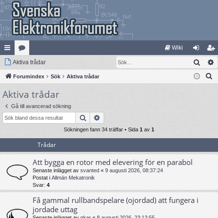
Wiki
Sök
na
Aktiva trådar
at
og
li
S
bb
Forumindex
eg
Sök
Aktiva trådar
ga
m
ö
Aktiva trådar
lä
ori
in
ed
k
nk
er
le
Gå till avancerad sökning
Sök
Avancerad sökning
ar
m
Sökningen fann 34 träffar • Sida
1
av
1
Trådar
Att bygga en rotor med elevering för en parabol
Senaste inlägget av
svanted
«
9 augusti 2026, 08:37:24
Postat i
Allmän Mekatronik
Svar:
4
Få gammal rullbandspelare (ojordad) att fungera i
jordade uttag
Senaste inlägget av
gkar
«
8 augusti 2026, 23:13:55