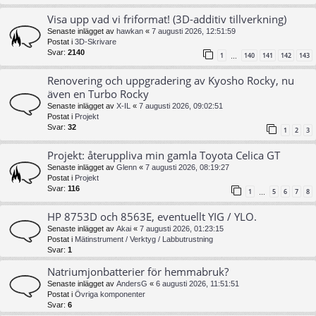
Visa upp vad vi friformat! (3D-additiv tillverkning)
Senaste inlägget av
hawkan
«
7 augusti 2026, 12:51:59
Postat i
3D-Skrivare
Svar:
2140
1
140
141
142
143
…
Renovering och uppgradering av Kyosho Rocky, nu
även en Turbo Rocky
Senaste inlägget av
X-IL
«
7 augusti 2026, 09:02:51
Postat i
Projekt
Svar:
32
1
2
3
Projekt: återuppliva min gamla Toyota Celica GT
Senaste inlägget av
Glenn
«
7 augusti 2026, 08:19:27
Postat i
Projekt
Svar:
116
1
5
6
7
8
…
HP 8753D och 8563E, eventuellt YIG / YLO.
Senaste inlägget av
Akai
«
7 augusti 2026, 01:23:15
Postat i
Mätinstrument / Verktyg / Labbutrustning
Svar:
1
Natriumjonbatterier för hemmabruk?
Senaste inlägget av
AndersG
«
6 augusti 2026, 11:51:51
Postat i
Övriga komponenter
Svar:
6