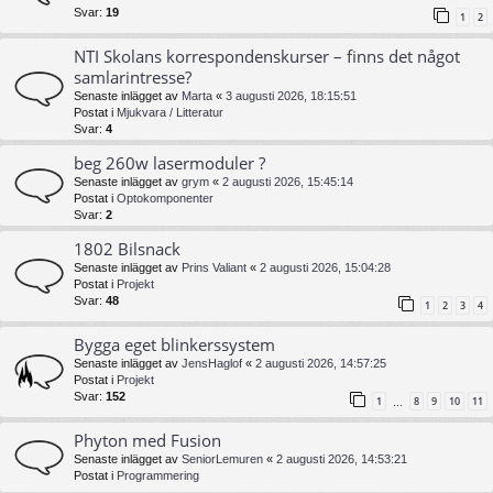
Svar:
19
1
2
NTI Skolans korrespondenskurser – finns det något
samlarintresse?
Senaste inlägget av
Marta
«
3 augusti 2026, 18:15:51
Postat i
Mjukvara / Litteratur
Svar:
4
beg 260w lasermoduler ?
Senaste inlägget av
grym
«
2 augusti 2026, 15:45:14
Postat i
Optokomponenter
Svar:
2
1802 Bilsnack
Senaste inlägget av
Prins Valiant
«
2 augusti 2026, 15:04:28
Postat i
Projekt
Svar:
48
1
2
3
4
Bygga eget blinkerssystem
Senaste inlägget av
JensHaglof
«
2 augusti 2026, 14:57:25
Postat i
Projekt
Svar:
152
1
8
9
10
11
…
Phyton med Fusion
Senaste inlägget av
SeniorLemuren
«
2 augusti 2026, 14:53:21
Postat i
Programmering