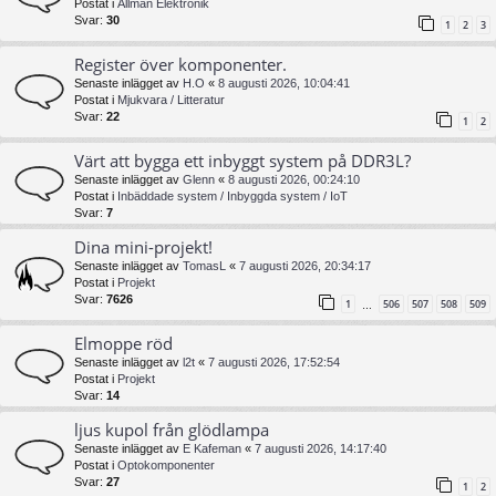
Postat i
Allmän Elektronik
Svar:
30
1
2
3
Register över komponenter.
Senaste inlägget av
H.O
«
8 augusti 2026, 10:04:41
Postat i
Mjukvara / Litteratur
Svar:
22
1
2
Värt att bygga ett inbyggt system på DDR3L?
Senaste inlägget av
Glenn
«
8 augusti 2026, 00:24:10
Postat i
Inbäddade system / Inbyggda system / IoT
Svar:
7
Dina mini-projekt!
Senaste inlägget av
TomasL
«
7 augusti 2026, 20:34:17
Postat i
Projekt
Svar:
7626
1
506
507
508
509
…
Elmoppe röd
Senaste inlägget av
l2t
«
7 augusti 2026, 17:52:54
Postat i
Projekt
Svar:
14
ljus kupol från glödlampa
Senaste inlägget av
E Kafeman
«
7 augusti 2026, 14:17:40
Postat i
Optokomponenter
Svar:
27
1
2