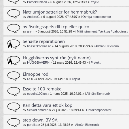
av
PatrickOhlson
»
6 augusti 2026, 12:57:33
» i
Projekt
Natriumjonbatterier för hemmabruk?
av
AndersG
»
6 augusti 2026, 07:43:07
» i
Övriga komponenter
avlösningsspets dil tcp eller quico
av
grym
»
3 augusti 2026, 10:51:28
» i
Mätinstrument / Verktyg / Labbutrust
Senaste reparationen
av
hassefikonkasse
»
14 augusti 2010, 20:45:24
» i
Allmän Elektronik
Huggbäverns synttråd (nytt namn)
av
HUGGBÄVERN
»
11 mars 2016, 12:49:43
» i
Projekt
Elmoppe röd
av
l2t
»
24 april 2026, 19:14:18
» i
Projekt
Esselte 100 remake
av
esselte100fun
»
1 mars 2025, 16:24:01
» i
Allmän Elektronik
Kan detta vara ett ok köp
av
SeniorLemuren
»
27 juli 2026, 18:39:41
» i
Optokomponenter
step down, 3V 9A
av
persika
»
28 juli 2026, 13:48:16
» i
Allmän Elektronik