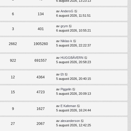
6 augusti 2026, 13:23:13
av
AndersG
6
134
6 augusti 2026, 11:51:51
av
grym
3
401
6 augusti 2026, 10:55:21
av
Niklas-k
2662
1905260
5 augusti 2026, 22:22:37
av
HUGGBÄVERN
922
691557
5 augusti 2026, 20:58:23
av
l2t
12
4364
5 augusti 2026, 20:40:15
av
Piggelin
15
4723
5 augusti 2026, 20:09:13
av
E Kafeman
9
1627
5 augusti 2026, 16:24:44
av
alexanderson
27
2067
5 augusti 2026, 12:42:25