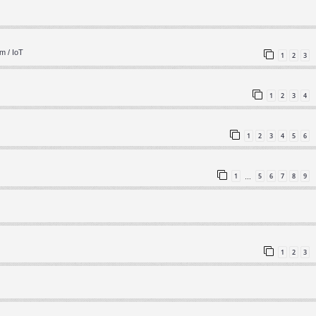
m / IoT
1
2
3
1
2
3
4
1
2
3
4
5
6
1
5
6
7
8
9
…
1
2
3