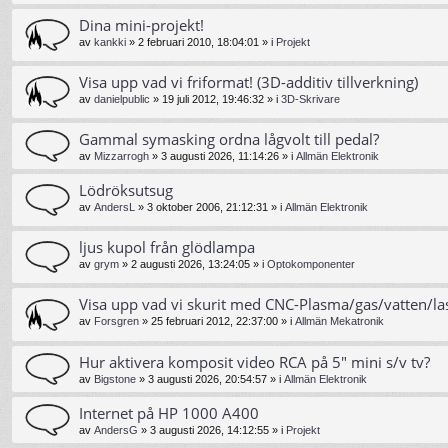
Dina mini-projekt!
av
kankki
»
2 februari 2010, 18:04:01
» i
Projekt
Visa upp vad vi friformat! (3D-additiv tillverkning)
av
danielpublic
»
19 juli 2012, 19:46:32
» i
3D-Skrivare
Gammal symasking ordna lågvolt till pedal?
av
Mizzarrogh
»
3 augusti 2026, 11:14:26
» i
Allmän Elektronik
Lödröksutsug
av
AndersL
»
3 oktober 2006, 21:12:31
» i
Allmän Elektronik
ljus kupol från glödlampa
av
grym
»
2 augusti 2026, 13:24:05
» i
Optokomponenter
Visa upp vad vi skurit med CNC-Plasma/gas/vatten/la
av
Forsgren
»
25 februari 2012, 22:37:00
» i
Allmän Mekatronik
Hur aktivera komposit video RCA på 5" mini s/v tv?
av
Bigstone
»
3 augusti 2026, 20:54:57
» i
Allmän Elektronik
Internet på HP 1000 A400
av
AndersG
»
3 augusti 2026, 14:12:55
» i
Projekt