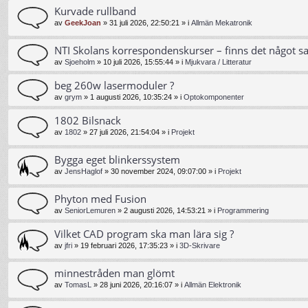
Kurvade rullband
av
GeekJoan
»
31 juli 2026, 22:50:21
» i
Allmän Mekatronik
NTI Skolans korrespondenskurser – finns det något s
av
Sjoeholm
»
10 juli 2026, 15:55:44
» i
Mjukvara / Litteratur
beg 260w lasermoduler ?
av
grym
»
1 augusti 2026, 10:35:24
» i
Optokomponenter
1802 Bilsnack
av
1802
»
27 juli 2026, 21:54:04
» i
Projekt
Bygga eget blinkerssystem
av
JensHaglof
»
30 november 2024, 09:07:00
» i
Projekt
Phyton med Fusion
av
SeniorLemuren
»
2 augusti 2026, 14:53:21
» i
Programmering
Vilket CAD program ska man lära sig ?
av
jfri
»
19 februari 2026, 17:35:23
» i
3D-Skrivare
minnestråden man glömt
av
TomasL
»
28 juni 2026, 20:16:07
» i
Allmän Elektronik