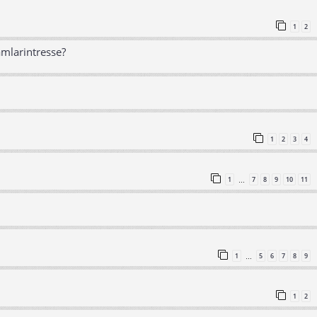
1
2
amlarintresse?
1
2
3
4
1
7
8
9
10
11
…
1
5
6
7
8
9
…
1
2