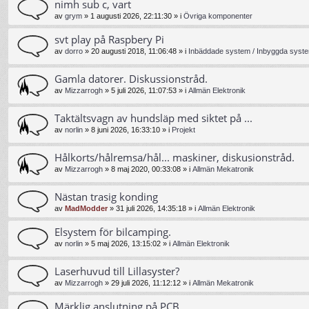
nimh sub c, vart
av
grym
»
1 augusti 2026, 22:11:30
» i
Övriga komponenter
svt play på Raspbery Pi
av
dorro
»
20 augusti 2018, 11:06:48
» i
Inbäddade system / Inbyggda syste
Gamla datorer. Diskussionstråd.
av
Mizzarrogh
»
5 juli 2026, 11:07:53
» i
Allmän Elektronik
Taktältsvagn av hundsläp med siktet på ...
av
norlin
»
8 juni 2026, 16:33:10
» i
Projekt
Hålkorts/hålremsa/hål... maskiner, diskusionstråd.
av
Mizzarrogh
»
8 maj 2020, 00:33:08
» i
Allmän Mekatronik
Nästan trasig konding
av
MadModder
»
31 juli 2026, 14:35:18
» i
Allmän Elektronik
Elsystem för bilcamping.
av
norlin
»
5 maj 2026, 13:15:02
» i
Allmän Elektronik
Laserhuvud till Lillasyster?
av
Mizzarrogh
»
29 juli 2026, 11:12:12
» i
Allmän Mekatronik
Märklig anslutning på PCB