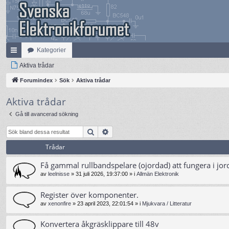
Kategorier
na
Aktiva trådar
bb
Forumindex
Sök
Aktiva trådar
lä
Aktiva trådar
nk
Gå till avancerad sökning
ar
Sök
Avancerad sökning
Trådar
Få gammal rullbandspelare (ojordad) att fungera i jor
av
leelnisse
»
31 juli 2026, 19:37:00
» i
Allmän Elektronik
Register över komponenter.
av
xenonfire
»
23 april 2023, 22:01:54
» i
Mjukvara / Litteratur
Konvertera åkgräsklippare till 48v