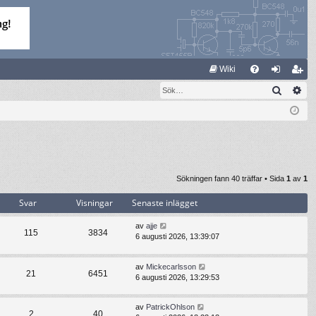
S
Wiki
Sök
Av
FA
og
li
Q
ga
m
in
ed
le
m
Sökningen fann 40 träffar • Sida
1
av
1
Svar
Visningar
Senaste inlägget
av
ajje
115
3834
6 augusti 2026, 13:39:07
av
Mickecarlsson
21
6451
6 augusti 2026, 13:29:53
av
PatrickOhlson
2
40