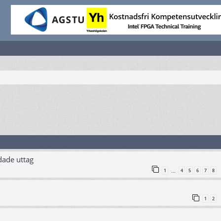
dade uttag
1
4
5
6
7
8
…
1
2