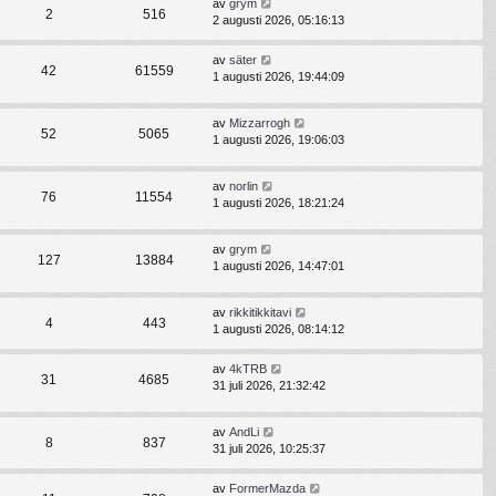
av
grym
2
516
2 augusti 2026, 05:16:13
av
säter
42
61559
1 augusti 2026, 19:44:09
av
Mizzarrogh
52
5065
1 augusti 2026, 19:06:03
av
norlin
76
11554
1 augusti 2026, 18:21:24
av
grym
127
13884
1 augusti 2026, 14:47:01
av
rikkitikkitavi
4
443
1 augusti 2026, 08:14:12
av
4kTRB
31
4685
31 juli 2026, 21:32:42
av
AndLi
8
837
31 juli 2026, 10:25:37
av
FormerMazda