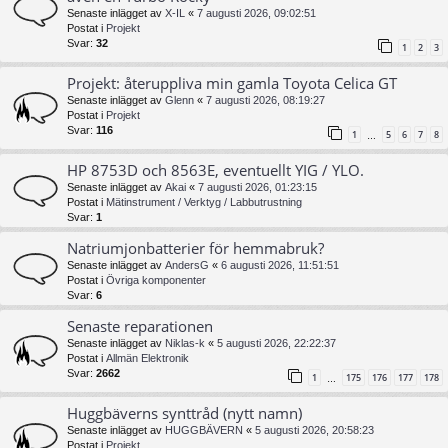
Senaste inlägget av
X-IL
«
7 augusti 2026, 09:02:51
Postat i
Projekt
Svar:
32
1
2
3
Projekt: återuppliva min gamla Toyota Celica GT
Senaste inlägget av
Glenn
«
7 augusti 2026, 08:19:27
Postat i
Projekt
Svar:
116
1
5
6
7
8
…
HP 8753D och 8563E, eventuellt YIG / YLO.
Senaste inlägget av
Akai
«
7 augusti 2026, 01:23:15
Postat i
Mätinstrument / Verktyg / Labbutrustning
Svar:
1
Natriumjonbatterier för hemmabruk?
Senaste inlägget av
AndersG
«
6 augusti 2026, 11:51:51
Postat i
Övriga komponenter
Svar:
6
Senaste reparationen
Senaste inlägget av
Niklas-k
«
5 augusti 2026, 22:22:37
Postat i
Allmän Elektronik
Svar:
2662
1
175
176
177
178
…
Huggbäverns synttråd (nytt namn)
Senaste inlägget av
HUGGBÄVERN
«
5 augusti 2026, 20:58:23
Postat i
Projekt