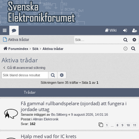
Wiki
Sök
na
Aktiva trådar
at
og
li
S
bb
Forumindex
eg
Sök
Aktiva trådar
ga
m
ö
Aktiva trådar
lä
ori
in
ed
k
nk
er
le
Gå till avancerad sökning
Sök
Avancerad sökning
ar
m
Sökningen fann 35 träffar • Sida
1
av
1
Trådar
Få gammal rullbandspelare (ojordad) att fungera i
jordade uttag
Senaste inlägget av
Bo.Siltberg
«
9 augusti 2026, 14:01:16
Postat i
Allmän Elektronik
Svar:
162
1
8
9
10
11
…
Hjälp med vad för IC krets