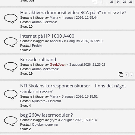
Svar:
382
1
23
24
25
26
…
Hur aktivera komposit video RCA på 5" mini s/v tv?
Senaste inlägget av
Marta
«
4 augusti 2026, 12:55:44
Postat i
Allmän Elektronik
Svar:
10
Internet på HP 1000 A400
Senaste inlägget av
AndersG
«
4 augusti 2026, 07:59:10
Postat i
Projekt
Svar:
2
Kurvade rullband
Senaste inlägget av
GeekJoan
«
3 augusti 2026, 21:23:02
Postat i
Allmän Mekatronik
Svar:
19
1
2
NTI Skolans korrespondenskurser – finns det något
samlarintresse?
Senaste inlägget av
Marta
«
3 augusti 2026, 18:15:51
Postat i
Mjukvara / Litteratur
Svar:
4
beg 260w lasermoduler ?
Senaste inlägget av
grym
«
2 augusti 2026, 15:45:14
Postat i
Optokomponenter
Svar:
2