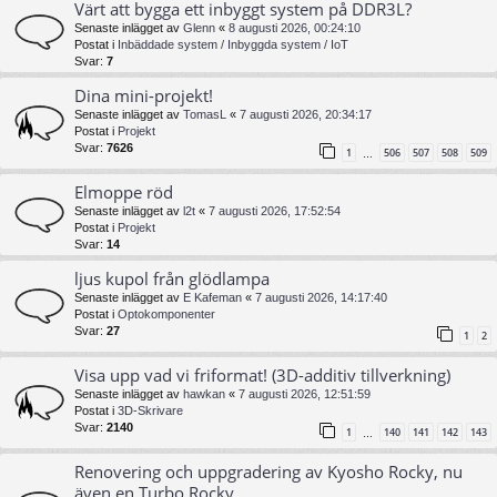
Värt att bygga ett inbyggt system på DDR3L?
Senaste inlägget av
Glenn
«
8 augusti 2026, 00:24:10
Postat i
Inbäddade system / Inbyggda system / IoT
Svar:
7
Dina mini-projekt!
Senaste inlägget av
TomasL
«
7 augusti 2026, 20:34:17
Postat i
Projekt
Svar:
7626
1
506
507
508
509
…
Elmoppe röd
Senaste inlägget av
l2t
«
7 augusti 2026, 17:52:54
Postat i
Projekt
Svar:
14
ljus kupol från glödlampa
Senaste inlägget av
E Kafeman
«
7 augusti 2026, 14:17:40
Postat i
Optokomponenter
Svar:
27
1
2
Visa upp vad vi friformat! (3D-additiv tillverkning)
Senaste inlägget av
hawkan
«
7 augusti 2026, 12:51:59
Postat i
3D-Skrivare
Svar:
2140
1
140
141
142
143
…
Renovering och uppgradering av Kyosho Rocky, nu
även en Turbo Rocky