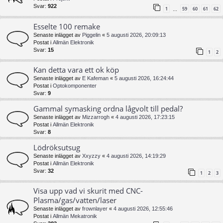
Svar:
922
1
59
60
61
62
…
Esselte 100 remake
Senaste inlägget av
Piggelin
«
5 augusti 2026, 20:09:13
Postat i
Allmän Elektronik
Svar:
15
1
2
Kan detta vara ett ok köp
Senaste inlägget av
E Kafeman
«
5 augusti 2026, 16:24:44
Postat i
Optokomponenter
Svar:
9
Gammal symasking ordna lågvolt till pedal?
Senaste inlägget av
Mizzarrogh
«
4 augusti 2026, 17:23:15
Postat i
Allmän Elektronik
Svar:
8
Lödröksutsug
Senaste inlägget av
Xxyzzy
«
4 augusti 2026, 14:19:29
Postat i
Allmän Elektronik
Svar:
32
1
2
3
Visa upp vad vi skurit med CNC-
Plasma/gas/vatten/laser
Senaste inlägget av
frownlayer
«
4 augusti 2026, 12:55:46
Postat i
Allmän Mekatronik