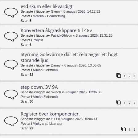
esd skum eller likvärdigt
Senaste inlägget av
Glenn
«
8 augusti 2026, 14:12:52
Postat i
Material / Bearbetning
Svar:
5
Konvertera åkgräsklippare till 48v
Senaste inlägget av
PatrickOhlson
«
8 augusti 2026, 13:31:20
Postat i
Projekt
Svar:
6
Styrning Golvvärme där ett relä avger ett högt
störande ljud
Senaste inlägget av
Danny
«
8 augusti 2026, 13:06:05
Postat i
Allmän Elektronik
Svar:
32
1
2
3
step down, 3V 9A
Senaste inlägget av
Swech
«
8 augusti 2026, 12:36:08
Postat i
Allmän Elektronik
Svar:
30
1
2
3
Register över komponenter.
Senaste inlägget av
H.O
«
8 augusti 2026, 10:04:41
Postat i
Mjukvara / Litteratur
Svar:
22
1
2