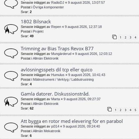
Senaste inlägget av
RadioDJ
«
9 augusti 2026, 13:07:57
Postat i
Övriga komponenter
Svar:
2
1802 Bilsnack
Senaste inlägget av
Repen
«
9 augusti 2026, 12:37:18
Postat i
Projekt
Svar:
49
1
2
3
4
Trimning av Bias Traps Revox B77
Senaste inlägget av
Mungärderud
«
9 augusti 2026, 12:03:12
Postat i
Allmän Elektronik
avlösningsspets dil tcp eller quico
Senaste inlägget av
Humulus
«
9 augusti 2026, 10:41:43
Postat i
Mätinstrument / Verktyg / Labbutrustning
Svar:
4
Gamla datorer. Diskussionstråd.
Senaste inlägget av
Marta
«
9 augusti 2026, 09:27:37
Postat i
Allmän Elektronik
Svar:
62
1
2
3
4
5
Att bygga en rotor med elevering för en parabol
Senaste inlägget av
pi314
«
9 augusti 2026, 09:24:40
Postat i
Allmän Mekatronik
Svar:
6