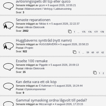
avlösningsspets dil tcp eller quico
Senaste inlägget av
grym
«
6 augusti 2026, 10:55:21
Postat i
Mätinstrument / Verktyg / Labbutrustning
Svar:
3
Senaste reparationen
Senaste inlägget av
Niklas-k
«
5 augusti 2026, 22:22:37
Postat i
Allmän Elektronik
Svar:
2662
1
175
176
177
178
…
Huggbäverns synttråd (nytt namn)
Senaste inlägget av
HUGGBÄVERN
«
5 augusti 2026, 20:58:23
Postat i
Projekt
Svar:
922
1
59
60
61
62
…
Esselte 100 remake
Senaste inlägget av
Piggelin
«
5 augusti 2026, 20:09:13
Postat i
Allmän Elektronik
Svar:
15
1
2
Kan detta vara ett ok köp
Senaste inlägget av
E Kafeman
«
5 augusti 2026, 16:24:44
Postat i
Optokomponenter
Svar:
9
Gammal symasking ordna lågvolt till pedal?
Senaste inlägget av
Mizzarrogh
«
4 augusti 2026, 17:23:15