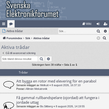
Wiki
Sök
na
Aktiva trådar
at
og
li
S
bb
Forumindex
eg
Sök
Aktiva trådar
ga
m
ö
Aktiva trådar
lä
ori
in
ed
k
nk
er
le
Gå till avancerad sökning
Sök
Avancerad sökning
ar
m
Sökningen fann 38 träffar • Sida
1
av
1
Trådar
Att bygga en rotor med elevering för en parabol
Senaste inlägget av
Melkutt
«
8 augusti 2026, 16:37:10
Postat i
Allmän Mekatronik
Få gammal rullbandspelare (ojordad) att fungera i
jordade uttag
Senaste inlägget av
Bo.Siltberg
«
8 augusti 2026, 14:19:55