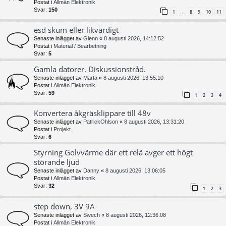
Postat i
Allmän Elektronik
Svar:
150
1
8
9
10
11
…
esd skum eller likvärdigt
Senaste inlägget av
Glenn
«
8 augusti 2026, 14:12:52
Postat i
Material / Bearbetning
Svar:
5
Gamla datorer. Diskussionstråd.
Senaste inlägget av
Marta
«
8 augusti 2026, 13:55:10
Postat i
Allmän Elektronik
Svar:
59
1
2
3
4
Konvertera åkgräsklippare till 48v
Senaste inlägget av
PatrickOhlson
«
8 augusti 2026, 13:31:20
Postat i
Projekt
Svar:
6
Styrning Golvvärme där ett relä avger ett högt
störande ljud
Senaste inlägget av
Danny
«
8 augusti 2026, 13:06:05
Postat i
Allmän Elektronik
Svar:
32
1
2
3
step down, 3V 9A
Senaste inlägget av
Swech
«
8 augusti 2026, 12:36:08
Postat i
Allmän Elektronik