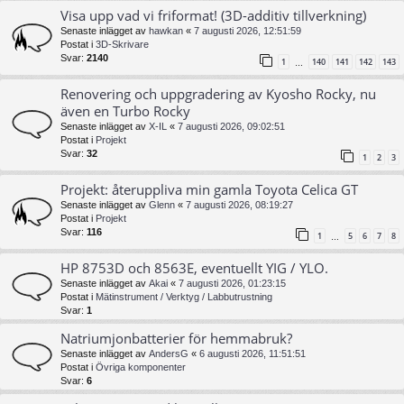
Visa upp vad vi friformat! (3D-additiv tillverkning)
Senaste inlägget av
hawkan
«
7 augusti 2026, 12:51:59
Postat i
3D-Skrivare
Svar:
2140
1
140
141
142
143
…
Renovering och uppgradering av Kyosho Rocky, nu
även en Turbo Rocky
Senaste inlägget av
X-IL
«
7 augusti 2026, 09:02:51
Postat i
Projekt
Svar:
32
1
2
3
Projekt: återuppliva min gamla Toyota Celica GT
Senaste inlägget av
Glenn
«
7 augusti 2026, 08:19:27
Postat i
Projekt
Svar:
116
1
5
6
7
8
…
HP 8753D och 8563E, eventuellt YIG / YLO.
Senaste inlägget av
Akai
«
7 augusti 2026, 01:23:15
Postat i
Mätinstrument / Verktyg / Labbutrustning
Svar:
1
Natriumjonbatterier för hemmabruk?
Senaste inlägget av
AndersG
«
6 augusti 2026, 11:51:51
Postat i
Övriga komponenter
Svar:
6