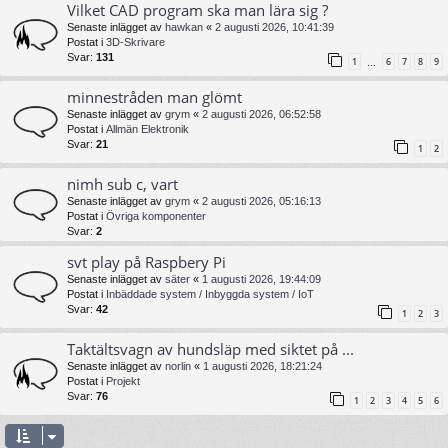
Vilket CAD program ska man lära sig ?
Senaste inlägget av
hawkan
«
2 augusti 2026, 10:41:39
Postat i
3D-Skrivare
Svar:
131
1
6
7
8
9
…
minnestråden man glömt
Senaste inlägget av
grym
«
2 augusti 2026, 06:52:58
Postat i
Allmän Elektronik
Svar:
21
1
2
nimh sub c, vart
Senaste inlägget av
grym
«
2 augusti 2026, 05:16:13
Postat i
Övriga komponenter
Svar:
2
svt play på Raspbery Pi
Senaste inlägget av
säter
«
1 augusti 2026, 19:44:09
Postat i
Inbäddade system / Inbyggda system / IoT
Svar:
42
1
2
3
Taktältsvagn av hundsläp med siktet på ...
Senaste inlägget av
norlin
«
1 augusti 2026, 18:21:24
Postat i
Projekt
Svar:
76
1
2
3
4
5
6