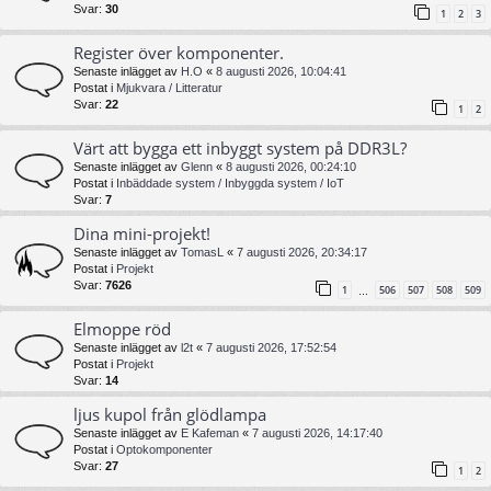
Svar:
30
1
2
3
Register över komponenter.
Senaste inlägget av
H.O
«
8 augusti 2026, 10:04:41
Postat i
Mjukvara / Litteratur
Svar:
22
1
2
Värt att bygga ett inbyggt system på DDR3L?
Senaste inlägget av
Glenn
«
8 augusti 2026, 00:24:10
Postat i
Inbäddade system / Inbyggda system / IoT
Svar:
7
Dina mini-projekt!
Senaste inlägget av
TomasL
«
7 augusti 2026, 20:34:17
Postat i
Projekt
Svar:
7626
1
506
507
508
509
…
Elmoppe röd
Senaste inlägget av
l2t
«
7 augusti 2026, 17:52:54
Postat i
Projekt
Svar:
14
ljus kupol från glödlampa
Senaste inlägget av
E Kafeman
«
7 augusti 2026, 14:17:40
Postat i
Optokomponenter
Svar:
27
1
2