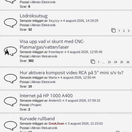
Postat i
Allmän Elektronik
Svar:
8
Lödröksutsug
Senaste inlägget av
Xxyzzy
«
4 augusti 2026, 14:19:29
Postat i
Allmän Elektronik
Svar:
32
1
2
3
Visa upp vad vi skurit med CNC-
Plasma/gas/vatten/laser
Senaste inlägget av
frownlayer
«
4 augusti 2026, 12:55:46
Postat i
Allmän Mekatronik
Svar:
382
1
23
24
25
26
…
Hur aktivera komposit video RCA på 5" mini s/v tv?
Senaste inlägget av
Marta
«
4 augusti 2026, 12:55:44
Postat i
Allmän Elektronik
Svar:
10
Internet på HP 1000 A400
Senaste inlägget av
AndersG
«
4 augusti 2026, 07:59:10
Postat i
Projekt
Svar:
2
Kurvade rullband
Senaste inlägget av
GeekJoan
«
3 augusti 2026, 21:23:02
Postat i
Allmän Mekatronik