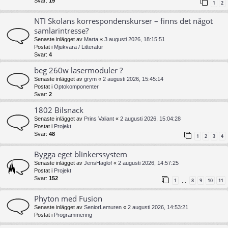
Svar:
19
1
2
NTI Skolans korrespondenskurser – finns det något
samlarintresse?
Senaste inlägget av
Marta
«
3 augusti 2026, 18:15:51
Postat i
Mjukvara / Litteratur
Svar:
4
beg 260w lasermoduler ?
Senaste inlägget av
grym
«
2 augusti 2026, 15:45:14
Postat i
Optokomponenter
Svar:
2
1802 Bilsnack
Senaste inlägget av
Prins Valiant
«
2 augusti 2026, 15:04:28
Postat i
Projekt
Svar:
48
1
2
3
4
Bygga eget blinkerssystem
Senaste inlägget av
JensHaglof
«
2 augusti 2026, 14:57:25
Postat i
Projekt
Svar:
152
1
8
9
10
11
…
Phyton med Fusion
Senaste inlägget av
SeniorLemuren
«
2 augusti 2026, 14:53:21
Postat i
Programmering