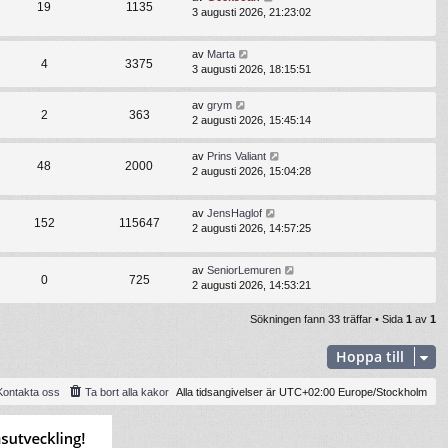
19
1135
3 augusti 2026, 21:23:02
av
Marta
4
3375
3 augusti 2026, 18:15:51
av
grym
2
363
2 augusti 2026, 15:45:14
av
Prins Valiant
48
2000
2 augusti 2026, 15:04:28
av
JensHaglof
152
115647
2 augusti 2026, 14:57:25
av
SeniorLemuren
0
725
2 augusti 2026, 14:53:21
Sökningen fann 33 träffar • Sida
1
av
1
Hoppa till
Kontakta oss
Ta bort alla kakor
Alla tidsangivelser är UTC+02:00 Europe/Stockholm