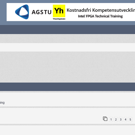
ning
1
2
3
4
5