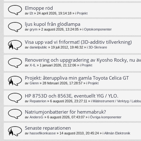
Elmoppe röd
av
l2t
»
24 april 2026, 19:14:18
» i
Projekt
ljus kupol från glödlampa
av
grym
»
2 augusti 2026, 13:24:05
» i
Optokomponenter
Visa upp vad vi friformat! (3D-additiv tillverkning)
av
danielpublic
»
19 juli 2012, 19:46:32
» i
3D-Skrivare
Renovering och uppgradering av Kyosho Rocky, nu ä
av
X-IL
»
1 januari 2026, 21:12:06
» i
Projekt
Projekt: återuppliva min gamla Toyota Celica GT
av
Glenn
»
28 februari 2026, 17:28:57
» i
Projekt
HP 8753D och 8563E, eventuellt YIG / YLO.
av
Repaterion
»
6 augusti 2026, 23:27:11
» i
Mätinstrument / Verktyg / Labbu
Natriumjonbatterier för hemmabruk?
av
AndersG
»
6 augusti 2026, 07:43:07
» i
Övriga komponenter
Senaste reparationen
av
hassefikonkasse
»
14 augusti 2010, 20:45:24
» i
Allmän Elektronik