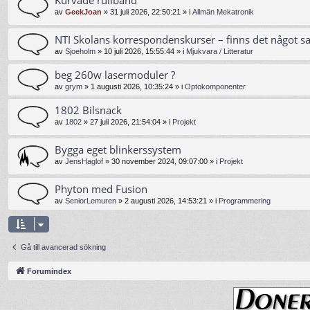
av
GeekJoan
»
31 juli 2026, 22:50:21
» i
Allmän Mekatronik
NTI Skolans korrespondenskurser – finns det något s
av
Sjoeholm
»
10 juli 2026, 15:55:44
» i
Mjukvara / Litteratur
beg 260w lasermoduler ?
av
grym
»
1 augusti 2026, 10:35:24
» i
Optokomponenter
1802 Bilsnack
av
1802
»
27 juli 2026, 21:54:04
» i
Projekt
Bygga eget blinkerssystem
av
JensHaglof
»
30 november 2024, 09:07:00
» i
Projekt
Phyton med Fusion
av
SeniorLemuren
»
2 augusti 2026, 14:53:21
» i
Programmering
Gå till avancerad sökning
Forumindex