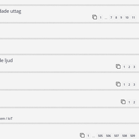
dade uttag
1
7
8
9
10
11
…
e ljud
1
2
3
1
2
3
1
2
em / IoT
1
505
506
507
508
509
…