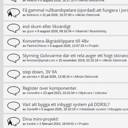
av
Melkutt
»
8 augusti 2026, 16:37:10
» i
Allmän Mekatronik
Få gammal rullbandspelare (ojordad) att fungera i jor
av
leelnisse
»
31 juli 2026, 19:37:00
» i
Allmän Elektronik
esd skum eller likvärdigt
av
grym
»
8 augusti 2026, 08:16:34
» i
Material / Bearbetning
Konvertera åkgräsklippare till 48v
av
PatrickOhlson
»
6 augusti 2026, 12:57:33
» i
Projekt
Styrning Golvvärme där ett relä avger ett högt störand
av
femman@gmail.com
»
15 november 2018, 02:25:19
» i
Allmän Elektronik
step down, 3V 9A
av
persika
»
28 juli 2026, 13:48:16
» i
Allmän Elektronik
Register över komponenter.
av
xenonfire
»
23 april 2023, 22:01:54
» i
Mjukvara / Litteratur
Värt att bygga ett inbyggt system på DDR3L?
av
DanielM
»
6 augusti 2026, 18:10:19
» i
Inbäddade system / Inbyggda syst
Dina mini-projekt!
av
kankki
»
2 februari 2010, 18:04:01
» i
Projekt