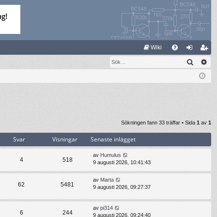
S
Wiki
Sök
Av
FA
og
li
Q
ga
m
in
ed
le
m
Sökningen fann 33 träffar • Sida
1
av
1
Svar
Visningar
Senaste inlägget
av
Humulus
4
518
9 augusti 2026, 10:41:43
av
Marta
62
5481
9 augusti 2026, 09:27:37
av
pi314
6
244
9 augusti 2026, 09:24:40