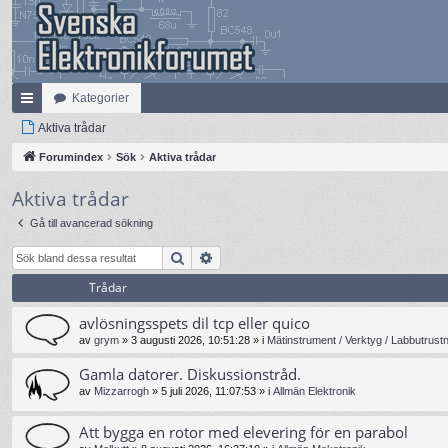
Kategorier
na
Aktiva trådar
bb
Forumindex
Sök
Aktiva trådar
lä
Aktiva trådar
nk
Gå till avancerad sökning
ar
Sök
Avancerad sökning
Trådar
avlösningsspets dil tcp eller quico
av
grym
»
3 augusti 2026, 10:51:28
» i
Mätinstrument / Verktyg / Labbutrust
Gamla datorer. Diskussionstråd.
av
Mizzarrogh
»
5 juli 2026, 11:07:53
» i
Allmän Elektronik
Att bygga en rotor med elevering för en parabol