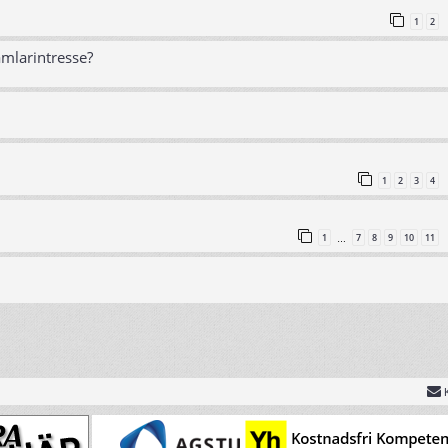
1
2
amlarintresse?
1
2
3
4
1
7
8
9
10
11
…