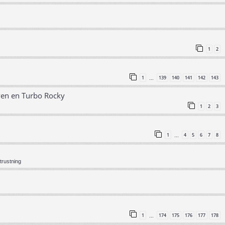
1
2
1
139
140
141
142
143
…
ven en Turbo Rocky
1
2
3
1
4
5
6
7
8
…
trustning
1
174
175
176
177
178
…