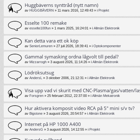
Huggbäverns synttråd (nytt namn)
av
HUGGBÄVERN
»
11 mars 2016, 12:49:43
» i
Projekt
Esselte 100 remake
av
esselte100fun
»
1 mars 2025, 16:24:01
» i
Allmän Elektronik
Kan detta vara ett ok köp
av
SeniorLemuren
»
27 juli 2026, 18:39:41
» i
Optokomponenter
Gammal symasking ordna lågvolt till pedal?
av
Mizzarrogh
»
3 augusti 2026, 11:14:26
» i
Allmän Elektronik
Lödröksutsug
av
AndersL
»
3 oktober 2006, 21:12:31
» i
Allmän Elektronik
Visa upp vad vi skurit med CNC-Plasma/gas/vatten/la
av
Forsgren
»
25 februari 2012, 22:37:00
» i
Allmän Mekatronik
Hur aktivera komposit video RCA på 5" mini s/v tv?
av
Bigstone
»
3 augusti 2026, 20:54:57
» i
Allmän Elektronik
Internet på HP 1000 A400
av
AndersG
»
3 augusti 2026, 14:12:55
» i
Projekt
Kurvade rullband