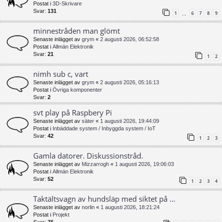
Postat i
3D-Skrivare
Svar:
131
1
6
7
8
9
…
minnestråden man glömt
Senaste inlägget av
grym
«
2 augusti 2026, 06:52:58
Postat i
Allmän Elektronik
Svar:
21
1
2
nimh sub c, vart
Senaste inlägget av
grym
«
2 augusti 2026, 05:16:13
Postat i
Övriga komponenter
Svar:
2
svt play på Raspbery Pi
Senaste inlägget av
säter
«
1 augusti 2026, 19:44:09
Postat i
Inbäddade system / Inbyggda system / IoT
Svar:
42
1
2
3
Gamla datorer. Diskussionstråd.
Senaste inlägget av
Mizzarrogh
«
1 augusti 2026, 19:06:03
Postat i
Allmän Elektronik
Svar:
52
1
2
3
4
Taktältsvagn av hundsläp med siktet på ...
Senaste inlägget av
norlin
«
1 augusti 2026, 18:21:24
Postat i
Projekt
Svar:
76