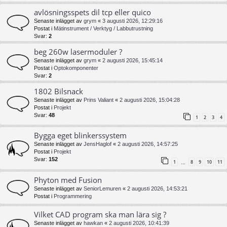
avlösningsspets dil tcp eller quico
Senaste inlägget av
grym
«
3 augusti 2026, 12:29:16
Postat i
Mätinstrument / Verktyg / Labbutrustning
Svar:
2
beg 260w lasermoduler ?
Senaste inlägget av
grym
«
2 augusti 2026, 15:45:14
Postat i
Optokomponenter
Svar:
2
1802 Bilsnack
Senaste inlägget av
Prins Valiant
«
2 augusti 2026, 15:04:28
Postat i
Projekt
Svar:
48
1
2
3
4
Bygga eget blinkerssystem
Senaste inlägget av
JensHaglof
«
2 augusti 2026, 14:57:25
Postat i
Projekt
Svar:
152
1
8
9
10
11
…
Phyton med Fusion
Senaste inlägget av
SeniorLemuren
«
2 augusti 2026, 14:53:21
Postat i
Programmering
Vilket CAD program ska man lära sig ?
Senaste inlägget av
hawkan
«
2 augusti 2026, 10:41:39