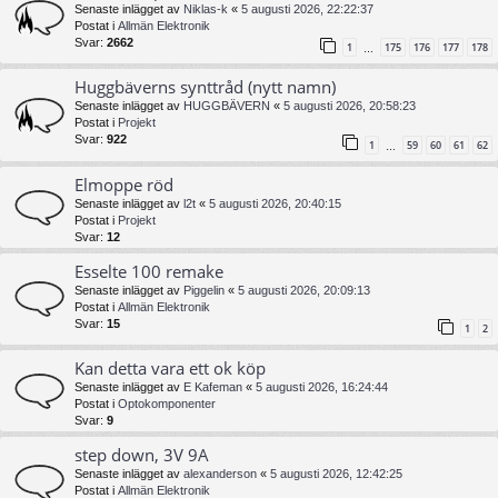
Senaste inlägget av
Niklas-k
«
5 augusti 2026, 22:22:37
Postat i
Allmän Elektronik
Svar:
2662
1
175
176
177
178
…
Huggbäverns synttråd (nytt namn)
Senaste inlägget av
HUGGBÄVERN
«
5 augusti 2026, 20:58:23
Postat i
Projekt
Svar:
922
1
59
60
61
62
…
Elmoppe röd
Senaste inlägget av
l2t
«
5 augusti 2026, 20:40:15
Postat i
Projekt
Svar:
12
Esselte 100 remake
Senaste inlägget av
Piggelin
«
5 augusti 2026, 20:09:13
Postat i
Allmän Elektronik
Svar:
15
1
2
Kan detta vara ett ok köp
Senaste inlägget av
E Kafeman
«
5 augusti 2026, 16:24:44
Postat i
Optokomponenter
Svar:
9
step down, 3V 9A
Senaste inlägget av
alexanderson
«
5 augusti 2026, 12:42:25
Postat i
Allmän Elektronik