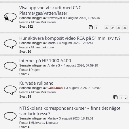
Visa upp vad vi skurit med CNC-
Plasma/gas/vatten/laser
Senaste inlägget av
frownlayer
«
4 augusti 2026, 12:55:46
Postat i
Allmän Mekatronik
Svar:
382
1
23
24
25
26
…
Hur aktivera komposit video RCA på 5" mini s/v tv?
Senaste inlägget av
Marta
«
4 augusti 2026, 12:55:44
Postat i
Allmän Elektronik
Svar:
10
Internet på HP 1000 A400
Senaste inlägget av
AndersG
«
4 augusti 2026, 07:59:10
Postat i
Projekt
Svar:
2
Kurvade rullband
Senaste inlägget av
GeekJoan
«
3 augusti 2026, 21:23:02
Postat i
Allmän Mekatronik
Svar:
19
1
2
NTI Skolans korrespondenskurser – finns det något
samlarintresse?
Senaste inlägget av
Marta
«
3 augusti 2026, 18:15:51
Postat i
Mjukvara / Litteratur
Svar:
4