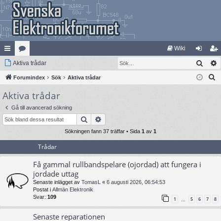
Wiki
Sök
na
Aktiva trådar
at
og
li
S
bb
Forumindex
eg
Sök
Aktiva trådar
ga
m
ö
Aktiva trådar
lä
ori
in
ed
k
nk
er
le
Gå till avancerad sökning
Sök
Avancerad sökning
ar
m
Sökningen fann 37 träffar • Sida
1
av
1
Trådar
Få gammal rullbandspelare (ojordad) att fungera i
jordade uttag
Senaste inlägget av
TomasL
«
6 augusti 2026, 06:54:53
Postat i
Allmän Elektronik
Svar:
109
1
5
6
7
8
…
Senaste reparationen