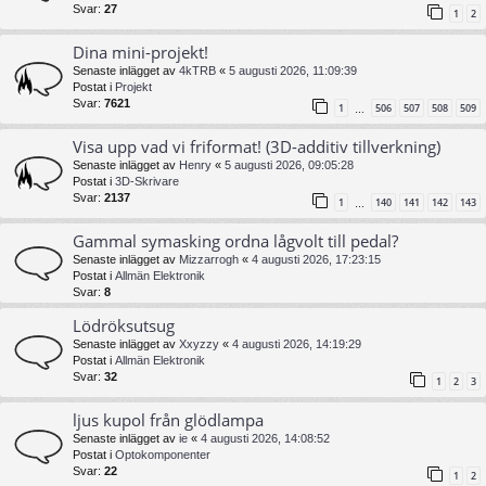
Svar:
27
1
2
Dina mini-projekt!
Senaste inlägget av
4kTRB
«
5 augusti 2026, 11:09:39
Postat i
Projekt
Svar:
7621
1
506
507
508
509
…
Visa upp vad vi friformat! (3D-additiv tillverkning)
Senaste inlägget av
Henry
«
5 augusti 2026, 09:05:28
Postat i
3D-Skrivare
Svar:
2137
1
140
141
142
143
…
Gammal symasking ordna lågvolt till pedal?
Senaste inlägget av
Mizzarrogh
«
4 augusti 2026, 17:23:15
Postat i
Allmän Elektronik
Svar:
8
Lödröksutsug
Senaste inlägget av
Xxyzzy
«
4 augusti 2026, 14:19:29
Postat i
Allmän Elektronik
Svar:
32
1
2
3
ljus kupol från glödlampa
Senaste inlägget av
ie
«
4 augusti 2026, 14:08:52
Postat i
Optokomponenter
Svar:
22
1
2