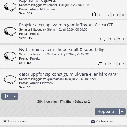
Köpråd för tigsvets
Senaste inlägget av
TomasL
«
31 juli 2026, 06:41:10
Postat i
Allmän Mekatronik
Svar:
142
1
7
8
9
10
…
Projekt: återuppliva min gamla Toyota Celica GT
Senaste inlägget av
Glenn
«
31 juli 2026, 00:00:50
Postat i
Projekt
Svar:
115
1
5
6
7
8
…
Nytt Linux system - Supersnålt & superbilligt
Senaste inlägget av
Gimbal
«
30 juli 2026, 22:27:32
Postat i
Projekt
Svar:
60
1
2
3
4
5
dator uppför sig konstigt, mjukvara eller hårdvara?
Senaste inlägget av
Quetzalcoatl
«
30 juli 2026, 19:50:21
Postat i
Allmän Elektronik
Svar:
14
Sökningen fann 37 träffar • Sida
1
av
1
Hoppa till
Forumindex
Kontakta oss