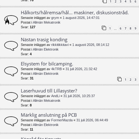
1
2
3
4
5
6
Hålkorts/hålremsa/hål... maskiner, diskusionstråd.
Senaste inlägget av
grym
«
1 augusti 2026, 14:47:01
Postat i
Allmän Mekatronik
Svar:
127
1
6
7
8
9
…
Nästan trasig konding
Senaste inlägget av
rikkitikkitavi
«
1 augusti 2026, 08:14:12
Postat i
Allmän Elektronik
Svar:
4
Elsystem för bilcamping.
Senaste inlägget av
4kTRB
«
31 juli 2026, 21:32:42
Postat i
Allmän Elektronik
Svar:
31
1
2
3
Laserhuvud till Lillasyster?
Senaste inlägget av
AndLi
«
31 juli 2026, 10:25:37
Postat i
Allmän Mekatronik
Svar:
8
Märklig anslutning på PCB
Senaste inlägget av
FormerMazda
«
31 juli 2026, 06:44:49
Postat i
Allmän Elektronik
Svar:
11