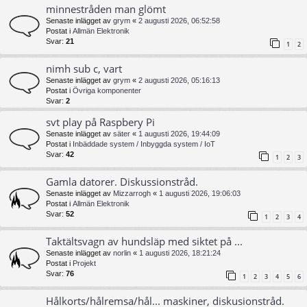
minnestråden man glömt
Senaste inlägget av
grym
«
2 augusti 2026, 06:52:58
Postat i
Allmän Elektronik
Svar:
21
1
2
nimh sub c, vart
Senaste inlägget av
grym
«
2 augusti 2026, 05:16:13
Postat i
Övriga komponenter
Svar:
2
svt play på Raspbery Pi
Senaste inlägget av
säter
«
1 augusti 2026, 19:44:09
Postat i
Inbäddade system / Inbyggda system / IoT
Svar:
42
1
2
3
Gamla datorer. Diskussionstråd.
Senaste inlägget av
Mizzarrogh
«
1 augusti 2026, 19:06:03
Postat i
Allmän Elektronik
Svar:
52
1
2
3
4
Taktältsvagn av hundsläp med siktet på ...
Senaste inlägget av
norlin
«
1 augusti 2026, 18:21:24
Postat i
Projekt
Svar:
76
1
2
3
4
5
6
Hålkorts/hålremsa/hål... maskiner, diskusionstråd.