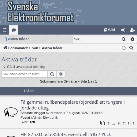
Wiki
Sök
na
Aktiva trådar
at
og
li
S
bb
Forumindex
eg
Sök
Aktiva trådar
ga
m
ö
Aktiva trådar
lä
ori
in
ed
k
nk
er
le
Gå till avancerad sökning
Sök
Avancerad sökning
ar
m
Sökningen fann 39 träffar • Sida
1
av
1
Trådar
Få gammal rullbandspelare (ojordad) att fungera i
jordade uttag
Senaste inlägget av
breflabb
«
7 augusti 2026, 01:34:48
Postat i
Allmän Elektronik
Svar:
128
1
6
7
8
9
…
HP 8753D och 8563E, eventuellt YIG / YLO.