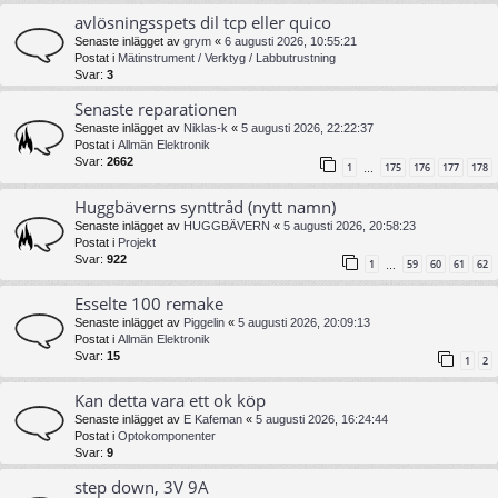
avlösningsspets dil tcp eller quico
Senaste inlägget av
grym
«
6 augusti 2026, 10:55:21
Postat i
Mätinstrument / Verktyg / Labbutrustning
Svar:
3
Senaste reparationen
Senaste inlägget av
Niklas-k
«
5 augusti 2026, 22:22:37
Postat i
Allmän Elektronik
Svar:
2662
1
175
176
177
178
…
Huggbäverns synttråd (nytt namn)
Senaste inlägget av
HUGGBÄVERN
«
5 augusti 2026, 20:58:23
Postat i
Projekt
Svar:
922
1
59
60
61
62
…
Esselte 100 remake
Senaste inlägget av
Piggelin
«
5 augusti 2026, 20:09:13
Postat i
Allmän Elektronik
Svar:
15
1
2
Kan detta vara ett ok köp
Senaste inlägget av
E Kafeman
«
5 augusti 2026, 16:24:44
Postat i
Optokomponenter
Svar:
9
step down, 3V 9A