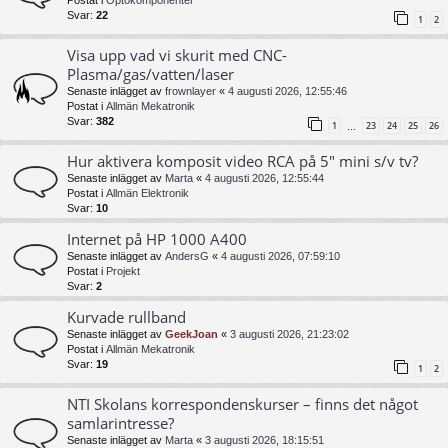
Postat i
Optokomponenter
Svar:
22
1
2
Visa upp vad vi skurit med CNC-
Plasma/gas/vatten/laser
Senaste inlägget av
frownlayer
«
4 augusti 2026, 12:55:46
Postat i
Allmän Mekatronik
Svar:
382
1
23
24
25
26
…
Hur aktivera komposit video RCA på 5" mini s/v tv?
Senaste inlägget av
Marta
«
4 augusti 2026, 12:55:44
Postat i
Allmän Elektronik
Svar:
10
Internet på HP 1000 A400
Senaste inlägget av
AndersG
«
4 augusti 2026, 07:59:10
Postat i
Projekt
Svar:
2
Kurvade rullband
Senaste inlägget av
GeekJoan
«
3 augusti 2026, 21:23:02
Postat i
Allmän Mekatronik
Svar:
19
1
2
NTI Skolans korrespondenskurser – finns det något
samlarintresse?
Senaste inlägget av
Marta
«
3 augusti 2026, 18:15:51