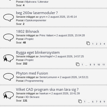
Postat i
Mjukvara / Litteratur
Svar:
4
beg 260w lasermoduler ?
Senaste inlägget av
grym
«
2 augusti 2026, 15:45:14
Postat i
Optokomponenter
Svar:
2
1802 Bilsnack
Senaste inlägget av
Prins Valiant
«
2 augusti 2026, 15:04:28
Postat i
Projekt
Svar:
48
1
2
3
4
Bygga eget blinkerssystem
Senaste inlägget av
JensHaglof
«
2 augusti 2026, 14:57:25
Postat i
Projekt
Svar:
152
1
8
9
10
11
…
Phyton med Fusion
Senaste inlägget av
SeniorLemuren
«
2 augusti 2026, 14:53:21
Postat i
Programmering
Vilket CAD program ska man lära sig ?
Senaste inlägget av
hawkan
«
2 augusti 2026, 10:41:39
Postat i
3D-Skrivare
Svar:
131
1
6
7
8
9
…