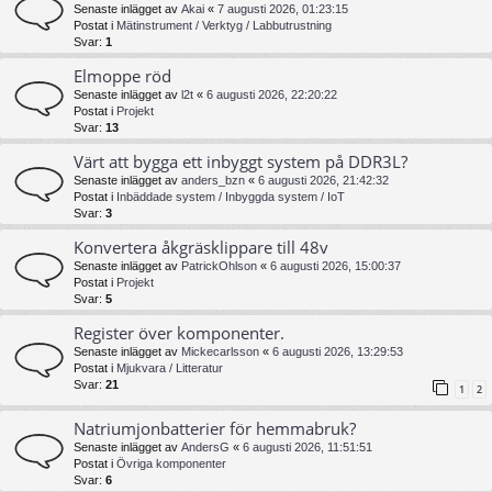
Senaste inlägget av
Akai
«
7 augusti 2026, 01:23:15
Postat i
Mätinstrument / Verktyg / Labbutrustning
Svar:
1
Elmoppe röd
Senaste inlägget av
l2t
«
6 augusti 2026, 22:20:22
Postat i
Projekt
Svar:
13
Värt att bygga ett inbyggt system på DDR3L?
Senaste inlägget av
anders_bzn
«
6 augusti 2026, 21:42:32
Postat i
Inbäddade system / Inbyggda system / IoT
Svar:
3
Konvertera åkgräsklippare till 48v
Senaste inlägget av
PatrickOhlson
«
6 augusti 2026, 15:00:37
Postat i
Projekt
Svar:
5
Register över komponenter.
Senaste inlägget av
Mickecarlsson
«
6 augusti 2026, 13:29:53
Postat i
Mjukvara / Litteratur
Svar:
21
1
2
Natriumjonbatterier för hemmabruk?
Senaste inlägget av
AndersG
«
6 augusti 2026, 11:51:51
Postat i
Övriga komponenter
Svar:
6