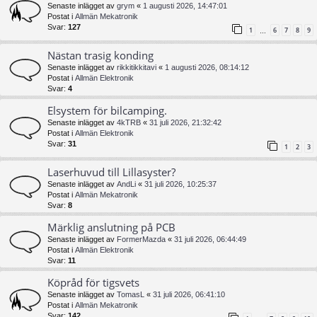
Senaste inlägget av
grym
«
1 augusti 2026, 14:47:01
Postat i
Allmän Mekatronik
Svar:
127
1
6
7
8
9
…
Nästan trasig konding
Senaste inlägget av
rikkitikkitavi
«
1 augusti 2026, 08:14:12
Postat i
Allmän Elektronik
Svar:
4
Elsystem för bilcamping.
Senaste inlägget av
4kTRB
«
31 juli 2026, 21:32:42
Postat i
Allmän Elektronik
Svar:
31
1
2
3
Laserhuvud till Lillasyster?
Senaste inlägget av
AndLi
«
31 juli 2026, 10:25:37
Postat i
Allmän Mekatronik
Svar:
8
Märklig anslutning på PCB
Senaste inlägget av
FormerMazda
«
31 juli 2026, 06:44:49
Postat i
Allmän Elektronik
Svar:
11
Köpråd för tigsvets
Senaste inlägget av
TomasL
«
31 juli 2026, 06:41:10
Postat i
Allmän Mekatronik
Svar:
142