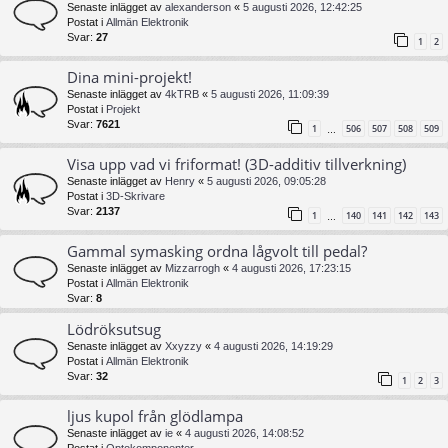
Senaste inlägget av
alexanderson
«
5 augusti 2026, 12:42:25
Postat i
Allmän Elektronik
Svar:
27
1
2
Dina mini-projekt!
Senaste inlägget av
4kTRB
«
5 augusti 2026, 11:09:39
Postat i
Projekt
Svar:
7621
1
506
507
508
509
…
Visa upp vad vi friformat! (3D-additiv tillverkning)
Senaste inlägget av
Henry
«
5 augusti 2026, 09:05:28
Postat i
3D-Skrivare
Svar:
2137
1
140
141
142
143
…
Gammal symasking ordna lågvolt till pedal?
Senaste inlägget av
Mizzarrogh
«
4 augusti 2026, 17:23:15
Postat i
Allmän Elektronik
Svar:
8
Lödröksutsug
Senaste inlägget av
Xxyzzy
«
4 augusti 2026, 14:19:29
Postat i
Allmän Elektronik
Svar:
32
1
2
3
ljus kupol från glödlampa
Senaste inlägget av
ie
«
4 augusti 2026, 14:08:52