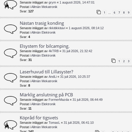
Senaste inlägget av
grym
«
1 augusti 2026, 14:47:01
Postat i
Allmän Mekatronik
Svar:
127
1
6
7
8
9
…
Nästan trasig konding
Senaste inlägget av
rikkitikkitavi
«
1 augusti 2026, 08:14:12
Postat i
Allmän Elektronik
Svar:
4
Elsystem för bilcamping.
Senaste inlägget av
4kTRB
«
31 juli 2026, 21:32:42
Postat i
Allmän Elektronik
Svar:
31
1
2
3
Laserhuvud till Lillasyster?
Senaste inlägget av
AndLi
«
31 juli 2026, 10:25:37
Postat i
Allmän Mekatronik
Svar:
8
Märklig anslutning på PCB
Senaste inlägget av
FormerMazda
«
31 juli 2026, 06:44:49
Postat i
Allmän Elektronik
Svar:
11
Köpråd för tigsvets
Senaste inlägget av
TomasL
«
31 juli 2026, 06:41:10
Postat i
Allmän Mekatronik
Svar:
142