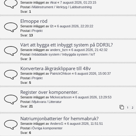
Senaste inlägget av
Akai
«
7 augusti 2026, 01:23:15
Postat i
Mätinstrument / Verktyg / Labbutrustning
Svar:
1
Elmoppe röd
Senaste inlägget av
l2t
«
6 augusti 2026, 22:20:22
Postat i
Projekt
Svar:
13
Värt att bygga ett inbyggt system på DDR3L?
Senaste inlägget av
anders_bzn
«
6 augusti 2026, 21:42:32
Postat i
Inbäddade system / Inbyggda system / IoT
Svar:
3
Konvertera åkgräsklippare till 48v
Senaste inlägget av
PatrickOhlson
«
6 augusti 2026, 15:00:37
Postat i
Projekt
Svar:
5
Register över komponenter.
Senaste inlägget av
Mickecarlsson
«
6 augusti 2026, 13:29:53
Postat i
Mjukvara / Litteratur
Svar:
21
1
2
Natriumjonbatterier för hemmabruk?
Senaste inlägget av
AndersG
«
6 augusti 2026, 11:51:51
Postat i
Övriga komponenter
Svar:
6