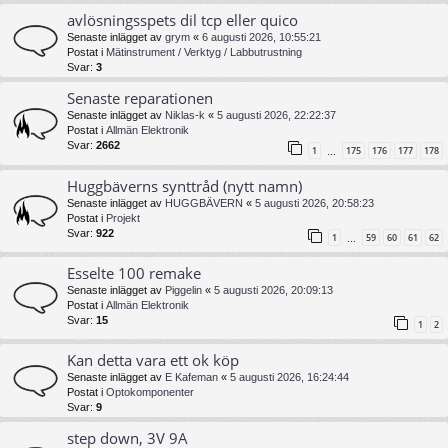
avlösningsspets dil tcp eller quico
Senaste inlägget av
grym
«
6 augusti 2026, 10:55:21
Postat i
Mätinstrument / Verktyg / Labbutrustning
Svar:
3
Senaste reparationen
Senaste inlägget av
Niklas-k
«
5 augusti 2026, 22:22:37
Postat i
Allmän Elektronik
Svar:
2662
1
175
176
177
178
…
Huggbäverns synttråd (nytt namn)
Senaste inlägget av
HUGGBÄVERN
«
5 augusti 2026, 20:58:23
Postat i
Projekt
Svar:
922
1
59
60
61
62
…
Esselte 100 remake
Senaste inlägget av
Piggelin
«
5 augusti 2026, 20:09:13
Postat i
Allmän Elektronik
Svar:
15
1
2
Kan detta vara ett ok köp
Senaste inlägget av
E Kafeman
«
5 augusti 2026, 16:24:44
Postat i
Optokomponenter
Svar:
9
step down, 3V 9A