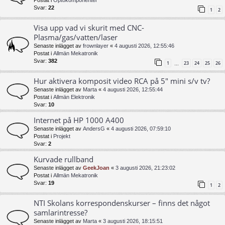
Postat i
Optokomponenter
Svar:
22
1
2
Visa upp vad vi skurit med CNC-
Plasma/gas/vatten/laser
Senaste inlägget av
frownlayer
«
4 augusti 2026, 12:55:46
Postat i
Allmän Mekatronik
Svar:
382
1
23
24
25
26
…
Hur aktivera komposit video RCA på 5" mini s/v tv?
Senaste inlägget av
Marta
«
4 augusti 2026, 12:55:44
Postat i
Allmän Elektronik
Svar:
10
Internet på HP 1000 A400
Senaste inlägget av
AndersG
«
4 augusti 2026, 07:59:10
Postat i
Projekt
Svar:
2
Kurvade rullband
Senaste inlägget av
GeekJoan
«
3 augusti 2026, 21:23:02
Postat i
Allmän Mekatronik
Svar:
19
1
2
NTI Skolans korrespondenskurser – finns det något
samlarintresse?
Senaste inlägget av
Marta
«
3 augusti 2026, 18:15:51