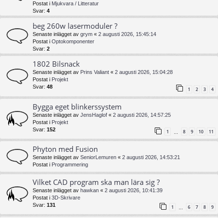
Postat i
Mjukvara / Litteratur
Svar:
4
beg 260w lasermoduler ?
Senaste inlägget av
grym
«
2 augusti 2026, 15:45:14
Postat i
Optokomponenter
Svar:
2
1802 Bilsnack
Senaste inlägget av
Prins Valiant
«
2 augusti 2026, 15:04:28
Postat i
Projekt
Svar:
48
1
2
3
4
Bygga eget blinkerssystem
Senaste inlägget av
JensHaglof
«
2 augusti 2026, 14:57:25
Postat i
Projekt
Svar:
152
1
8
9
10
11
…
Phyton med Fusion
Senaste inlägget av
SeniorLemuren
«
2 augusti 2026, 14:53:21
Postat i
Programmering
Vilket CAD program ska man lära sig ?
Senaste inlägget av
hawkan
«
2 augusti 2026, 10:41:39
Postat i
3D-Skrivare
Svar:
131
1
6
7
8
9
…