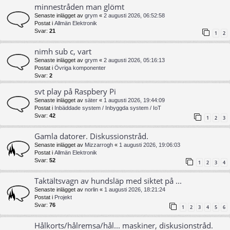
minnestråden man glömt
Senaste inlägget av
grym
«
2 augusti 2026, 06:52:58
Postat i
Allmän Elektronik
Svar:
21
1
2
nimh sub c, vart
Senaste inlägget av
grym
«
2 augusti 2026, 05:16:13
Postat i
Övriga komponenter
Svar:
2
svt play på Raspbery Pi
Senaste inlägget av
säter
«
1 augusti 2026, 19:44:09
Postat i
Inbäddade system / Inbyggda system / IoT
Svar:
42
1
2
3
Gamla datorer. Diskussionstråd.
Senaste inlägget av
Mizzarrogh
«
1 augusti 2026, 19:06:03
Postat i
Allmän Elektronik
Svar:
52
1
2
3
4
Taktältsvagn av hundsläp med siktet på ...
Senaste inlägget av
norlin
«
1 augusti 2026, 18:21:24
Postat i
Projekt
Svar:
76
1
2
3
4
5
6
Hålkorts/hålremsa/hål... maskiner, diskusionstråd.