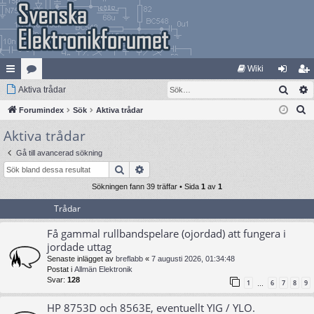
Wiki
Sök
na
Aktiva trådar
at
og
li
S
bb
Forumindex
eg
Sök
Aktiva trådar
ga
m
ö
Aktiva trådar
lä
ori
in
ed
k
nk
er
le
Gå till avancerad sökning
Sök
Avancerad sökning
ar
m
Sökningen fann 39 träffar • Sida
1
av
1
Trådar
Få gammal rullbandspelare (ojordad) att fungera i
jordade uttag
Senaste inlägget av
breflabb
«
7 augusti 2026, 01:34:48
Postat i
Allmän Elektronik
Svar:
128
1
6
7
8
9
…
HP 8753D och 8563E, eventuellt YIG / YLO.