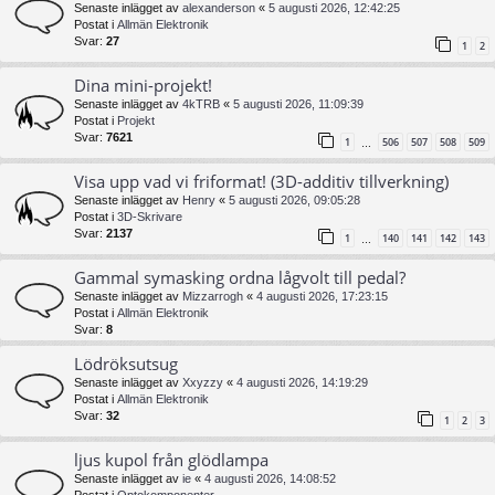
Senaste inlägget av
alexanderson
«
5 augusti 2026, 12:42:25
Postat i
Allmän Elektronik
Svar:
27
1
2
Dina mini-projekt!
Senaste inlägget av
4kTRB
«
5 augusti 2026, 11:09:39
Postat i
Projekt
Svar:
7621
1
506
507
508
509
…
Visa upp vad vi friformat! (3D-additiv tillverkning)
Senaste inlägget av
Henry
«
5 augusti 2026, 09:05:28
Postat i
3D-Skrivare
Svar:
2137
1
140
141
142
143
…
Gammal symasking ordna lågvolt till pedal?
Senaste inlägget av
Mizzarrogh
«
4 augusti 2026, 17:23:15
Postat i
Allmän Elektronik
Svar:
8
Lödröksutsug
Senaste inlägget av
Xxyzzy
«
4 augusti 2026, 14:19:29
Postat i
Allmän Elektronik
Svar:
32
1
2
3
ljus kupol från glödlampa
Senaste inlägget av
ie
«
4 augusti 2026, 14:08:52