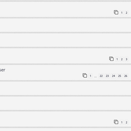
1
2
1
2
3
ser
1
22
23
24
25
26
…
1
2