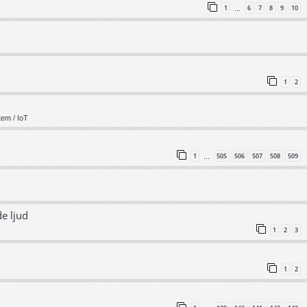
1
6
7
8
9
10
…
1
2
em / IoT
1
505
506
507
508
509
…
e ljud
1
2
3
1
2