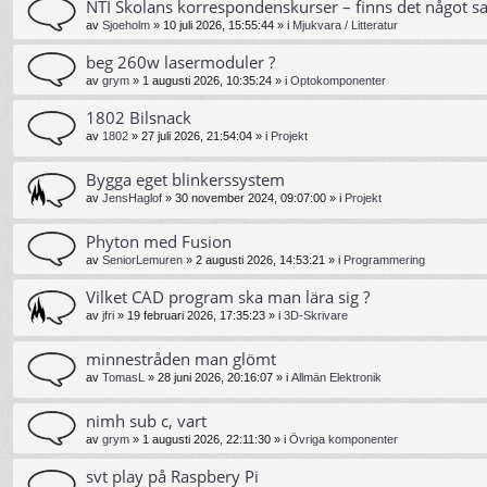
NTI Skolans korrespondenskurser – finns det något s
av
Sjoeholm
»
10 juli 2026, 15:55:44
» i
Mjukvara / Litteratur
beg 260w lasermoduler ?
av
grym
»
1 augusti 2026, 10:35:24
» i
Optokomponenter
1802 Bilsnack
av
1802
»
27 juli 2026, 21:54:04
» i
Projekt
Bygga eget blinkerssystem
av
JensHaglof
»
30 november 2024, 09:07:00
» i
Projekt
Phyton med Fusion
av
SeniorLemuren
»
2 augusti 2026, 14:53:21
» i
Programmering
Vilket CAD program ska man lära sig ?
av
jfri
»
19 februari 2026, 17:35:23
» i
3D-Skrivare
minnestråden man glömt
av
TomasL
»
28 juni 2026, 20:16:07
» i
Allmän Elektronik
nimh sub c, vart
av
grym
»
1 augusti 2026, 22:11:30
» i
Övriga komponenter
svt play på Raspbery Pi