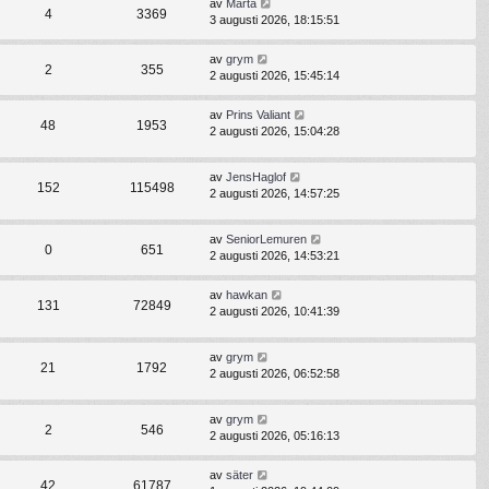
av
Marta
4
3369
3 augusti 2026, 18:15:51
av
grym
2
355
2 augusti 2026, 15:45:14
av
Prins Valiant
48
1953
2 augusti 2026, 15:04:28
av
JensHaglof
152
115498
2 augusti 2026, 14:57:25
av
SeniorLemuren
0
651
2 augusti 2026, 14:53:21
av
hawkan
131
72849
2 augusti 2026, 10:41:39
av
grym
21
1792
2 augusti 2026, 06:52:58
av
grym
2
546
2 augusti 2026, 05:16:13
av
säter
42
61787