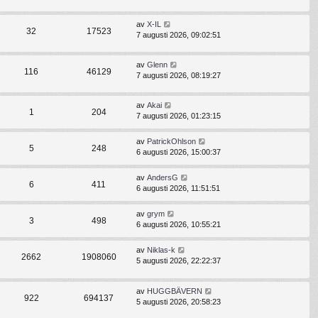
av
X-IL
32
17523
7 augusti 2026, 09:02:51
av
Glenn
116
46129
7 augusti 2026, 08:19:27
av
Akai
1
204
7 augusti 2026, 01:23:15
av
PatrickOhlson
5
248
6 augusti 2026, 15:00:37
av
AndersG
6
411
6 augusti 2026, 11:51:51
av
grym
3
498
6 augusti 2026, 10:55:21
av
Niklas-k
2662
1908060
5 augusti 2026, 22:22:37
av
HUGGBÄVERN
922
694137
5 augusti 2026, 20:58:23