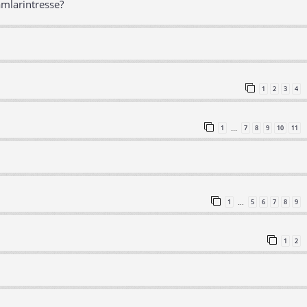
amlarintresse?
1
2
3
4
1
7
8
9
10
11
…
1
5
6
7
8
9
…
1
2