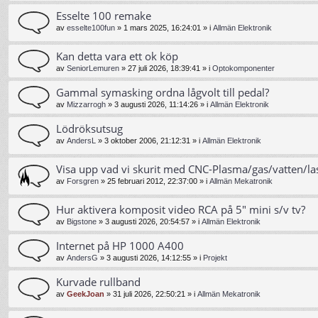
Esselte 100 remake
av
esselte100fun
»
1 mars 2025, 16:24:01
» i
Allmän Elektronik
Kan detta vara ett ok köp
av
SeniorLemuren
»
27 juli 2026, 18:39:41
» i
Optokomponenter
Gammal symasking ordna lågvolt till pedal?
av
Mizzarrogh
»
3 augusti 2026, 11:14:26
» i
Allmän Elektronik
Lödröksutsug
av
AndersL
»
3 oktober 2006, 21:12:31
» i
Allmän Elektronik
Visa upp vad vi skurit med CNC-Plasma/gas/vatten/la
av
Forsgren
»
25 februari 2012, 22:37:00
» i
Allmän Mekatronik
Hur aktivera komposit video RCA på 5" mini s/v tv?
av
Bigstone
»
3 augusti 2026, 20:54:57
» i
Allmän Elektronik
Internet på HP 1000 A400
av
AndersG
»
3 augusti 2026, 14:12:55
» i
Projekt
Kurvade rullband
av
GeekJoan
»
31 juli 2026, 22:50:21
» i
Allmän Mekatronik