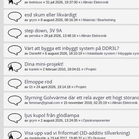
av
leelnisse
»
31 juli 2026, 19:37:00
» i
Allmän Elektronik
esd skum eller likvärdigt
av
grym
»
8 augusti 2026, 08:16:34
» i
Material / Bearbetning
step down, 3V 9A
av
persika
»
28 juli 2026, 13:48:16
» i
Allmän Elektronik
Värt att bygga ett inbyggt system på DDR3L?
av
DanielM
»
6 augusti 2026, 18:10:19
» i
Inbäddade system / Inbyggda syst
Dina mini-projekt!
av
kankki
»
2 februari 2010, 18:04:01
» i
Projekt
Elmoppe röd
av
l2t
»
24 april 2026, 19:14:18
» i
Projekt
Styrning Golvvärme där ett relä avger ett högt störand
av
femman@gmail.com
»
15 november 2018, 02:25:19
» i
Allmän Elektronik
ljus kupol från glödlampa
av
grym
»
2 augusti 2026, 13:24:05
» i
Optokomponenter
Visa upp vad vi friformat! (3D-additiv tillverkning)
av
danielpublic
»
19 juli 2012, 19:46:32
» i
3D-Skrivare