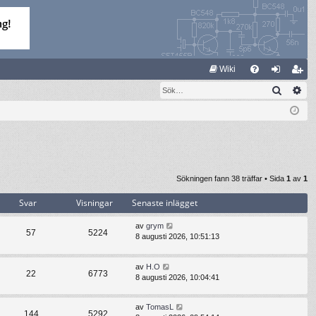
S
Wiki
Sök
Av
FA
og
li
Q
ga
m
in
ed
le
m
Sökningen fann 38 träffar • Sida
1
av
1
Svar
Visningar
Senaste inlägget
av
grym
57
5224
8 augusti 2026, 10:51:13
av
H.O
22
6773
8 augusti 2026, 10:04:41
av
TomasL
144
5292