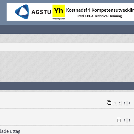
1
2
3
4
1
2
dade uttag