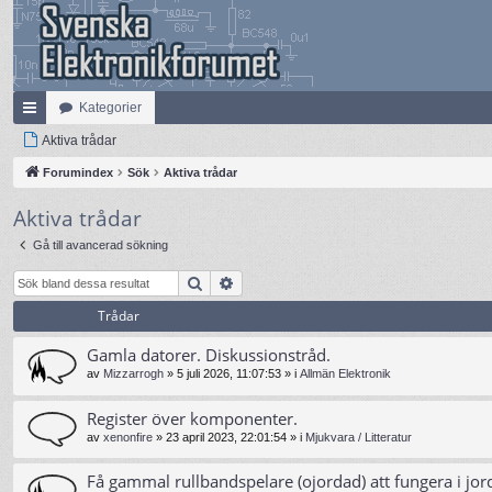
Kategorier
na
Aktiva trådar
bb
Forumindex
Sök
Aktiva trådar
lä
Aktiva trådar
nk
Gå till avancerad sökning
ar
Sök
Avancerad sökning
Trådar
Gamla datorer. Diskussionstråd.
av
Mizzarrogh
»
5 juli 2026, 11:07:53
» i
Allmän Elektronik
Register över komponenter.
av
xenonfire
»
23 april 2023, 22:01:54
» i
Mjukvara / Litteratur
Få gammal rullbandspelare (ojordad) att fungera i jor