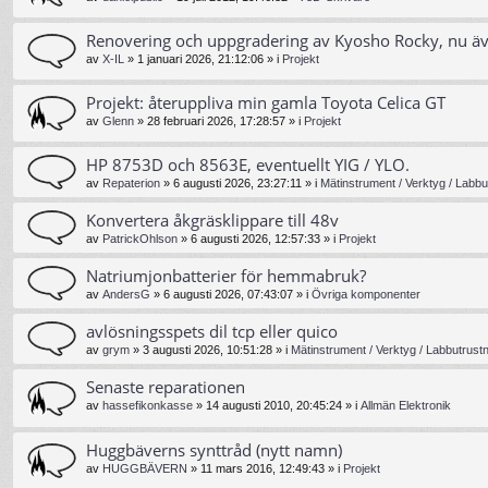
Renovering och uppgradering av Kyosho Rocky, nu ä
av
X-IL
»
1 januari 2026, 21:12:06
» i
Projekt
Projekt: återuppliva min gamla Toyota Celica GT
av
Glenn
»
28 februari 2026, 17:28:57
» i
Projekt
HP 8753D och 8563E, eventuellt YIG / YLO.
av
Repaterion
»
6 augusti 2026, 23:27:11
» i
Mätinstrument / Verktyg / Labbu
Konvertera åkgräsklippare till 48v
av
PatrickOhlson
»
6 augusti 2026, 12:57:33
» i
Projekt
Natriumjonbatterier för hemmabruk?
av
AndersG
»
6 augusti 2026, 07:43:07
» i
Övriga komponenter
avlösningsspets dil tcp eller quico
av
grym
»
3 augusti 2026, 10:51:28
» i
Mätinstrument / Verktyg / Labbutrust
Senaste reparationen
av
hassefikonkasse
»
14 augusti 2010, 20:45:24
» i
Allmän Elektronik
Huggbäverns synttråd (nytt namn)
av
HUGGBÄVERN
»
11 mars 2016, 12:49:43
» i
Projekt