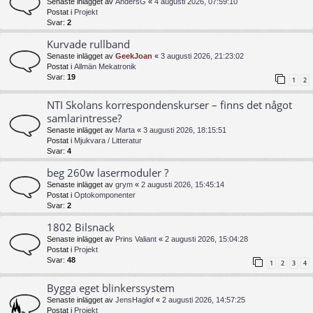
Senaste inlägget av
AndersG
«
4 augusti 2026, 07:59:10
Postat i
Projekt
Svar:
2
Kurvade rullband
Senaste inlägget av
GeekJoan
«
3 augusti 2026, 21:23:02
Postat i
Allmän Mekatronik
Svar:
19
1
2
NTI Skolans korrespondenskurser – finns det något
samlarintresse?
Senaste inlägget av
Marta
«
3 augusti 2026, 18:15:51
Postat i
Mjukvara / Litteratur
Svar:
4
beg 260w lasermoduler ?
Senaste inlägget av
grym
«
2 augusti 2026, 15:45:14
Postat i
Optokomponenter
Svar:
2
1802 Bilsnack
Senaste inlägget av
Prins Valiant
«
2 augusti 2026, 15:04:28
Postat i
Projekt
Svar:
48
1
2
3
4
Bygga eget blinkerssystem
Senaste inlägget av
JensHaglof
«
2 augusti 2026, 14:57:25
Postat i
Projekt