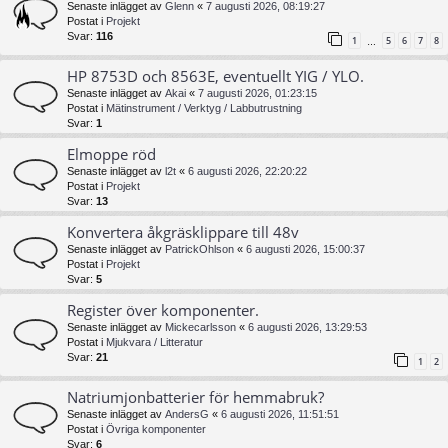
Senaste inlägget av
Glenn
«
7 augusti 2026, 08:19:27
Postat i
Projekt
Svar:
116
1
5
6
7
8
…
HP 8753D och 8563E, eventuellt YIG / YLO.
Senaste inlägget av
Akai
«
7 augusti 2026, 01:23:15
Postat i
Mätinstrument / Verktyg / Labbutrustning
Svar:
1
Elmoppe röd
Senaste inlägget av
l2t
«
6 augusti 2026, 22:20:22
Postat i
Projekt
Svar:
13
Konvertera åkgräsklippare till 48v
Senaste inlägget av
PatrickOhlson
«
6 augusti 2026, 15:00:37
Postat i
Projekt
Svar:
5
Register över komponenter.
Senaste inlägget av
Mickecarlsson
«
6 augusti 2026, 13:29:53
Postat i
Mjukvara / Litteratur
Svar:
21
1
2
Natriumjonbatterier för hemmabruk?
Senaste inlägget av
AndersG
«
6 augusti 2026, 11:51:51
Postat i
Övriga komponenter
Svar:
6