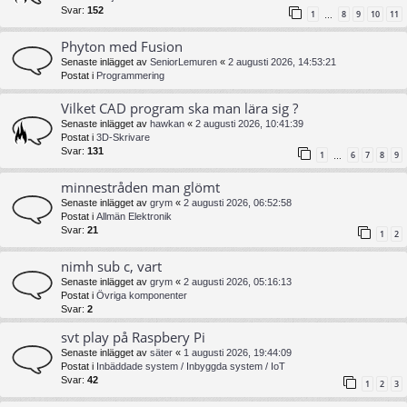
Svar:
152
1
8
9
10
11
…
Phyton med Fusion
Senaste inlägget av
SeniorLemuren
«
2 augusti 2026, 14:53:21
Postat i
Programmering
Vilket CAD program ska man lära sig ?
Senaste inlägget av
hawkan
«
2 augusti 2026, 10:41:39
Postat i
3D-Skrivare
Svar:
131
1
6
7
8
9
…
minnestråden man glömt
Senaste inlägget av
grym
«
2 augusti 2026, 06:52:58
Postat i
Allmän Elektronik
Svar:
21
1
2
nimh sub c, vart
Senaste inlägget av
grym
«
2 augusti 2026, 05:16:13
Postat i
Övriga komponenter
Svar:
2
svt play på Raspbery Pi
Senaste inlägget av
säter
«
1 augusti 2026, 19:44:09
Postat i
Inbäddade system / Inbyggda system / IoT
Svar:
42
1
2
3