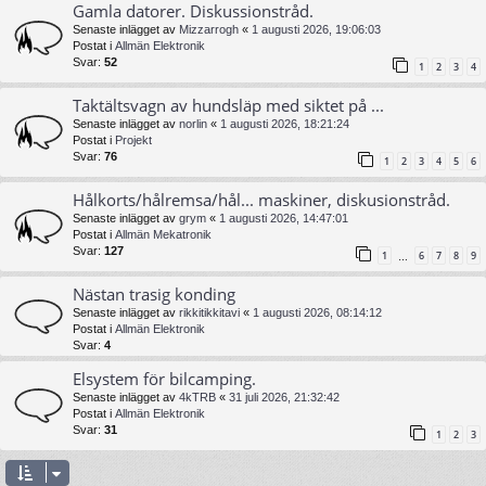
Gamla datorer. Diskussionstråd.
Senaste inlägget av
Mizzarrogh
«
1 augusti 2026, 19:06:03
Postat i
Allmän Elektronik
Svar:
52
1
2
3
4
Taktältsvagn av hundsläp med siktet på ...
Senaste inlägget av
norlin
«
1 augusti 2026, 18:21:24
Postat i
Projekt
Svar:
76
1
2
3
4
5
6
Hålkorts/hålremsa/hål... maskiner, diskusionstråd.
Senaste inlägget av
grym
«
1 augusti 2026, 14:47:01
Postat i
Allmän Mekatronik
Svar:
127
1
6
7
8
9
…
Nästan trasig konding
Senaste inlägget av
rikkitikkitavi
«
1 augusti 2026, 08:14:12
Postat i
Allmän Elektronik
Svar:
4
Elsystem för bilcamping.
Senaste inlägget av
4kTRB
«
31 juli 2026, 21:32:42
Postat i
Allmän Elektronik
Svar:
31
1
2
3