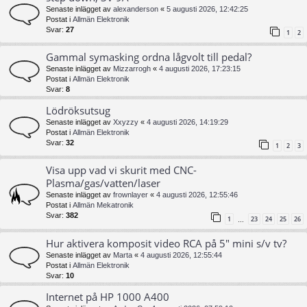
Senaste inlägget av
alexanderson
«
5 augusti 2026, 12:42:25
Postat i
Allmän Elektronik
Svar:
27
1
2
Gammal symasking ordna lågvolt till pedal?
Senaste inlägget av
Mizzarrogh
«
4 augusti 2026, 17:23:15
Postat i
Allmän Elektronik
Svar:
8
Lödröksutsug
Senaste inlägget av
Xxyzzy
«
4 augusti 2026, 14:19:29
Postat i
Allmän Elektronik
Svar:
32
1
2
3
Visa upp vad vi skurit med CNC-
Plasma/gas/vatten/laser
Senaste inlägget av
frownlayer
«
4 augusti 2026, 12:55:46
Postat i
Allmän Mekatronik
Svar:
382
1
23
24
25
26
…
Hur aktivera komposit video RCA på 5" mini s/v tv?
Senaste inlägget av
Marta
«
4 augusti 2026, 12:55:44
Postat i
Allmän Elektronik
Svar:
10
Internet på HP 1000 A400