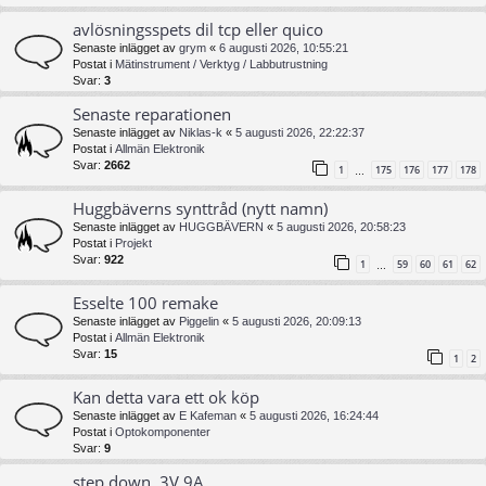
avlösningsspets dil tcp eller quico
Senaste inlägget av
grym
«
6 augusti 2026, 10:55:21
Postat i
Mätinstrument / Verktyg / Labbutrustning
Svar:
3
Senaste reparationen
Senaste inlägget av
Niklas-k
«
5 augusti 2026, 22:22:37
Postat i
Allmän Elektronik
Svar:
2662
1
175
176
177
178
…
Huggbäverns synttråd (nytt namn)
Senaste inlägget av
HUGGBÄVERN
«
5 augusti 2026, 20:58:23
Postat i
Projekt
Svar:
922
1
59
60
61
62
…
Esselte 100 remake
Senaste inlägget av
Piggelin
«
5 augusti 2026, 20:09:13
Postat i
Allmän Elektronik
Svar:
15
1
2
Kan detta vara ett ok köp
Senaste inlägget av
E Kafeman
«
5 augusti 2026, 16:24:44
Postat i
Optokomponenter
Svar:
9
step down, 3V 9A