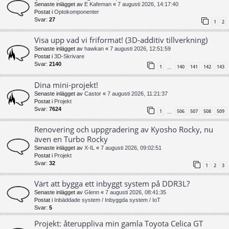
Senaste inlägget av
E Kafeman
«
7 augusti 2026, 14:17:40
Postat i
Optokomponenter
Svar:
27
1
2
Visa upp vad vi friformat! (3D-additiv tillverkning)
Senaste inlägget av
hawkan
«
7 augusti 2026, 12:51:59
Postat i
3D-Skrivare
Svar:
2140
1
140
141
142
143
…
Dina mini-projekt!
Senaste inlägget av
Castor
«
7 augusti 2026, 11:21:37
Postat i
Projekt
Svar:
7624
1
506
507
508
509
…
Renovering och uppgradering av Kyosho Rocky, nu
även en Turbo Rocky
Senaste inlägget av
X-IL
«
7 augusti 2026, 09:02:51
Postat i
Projekt
Svar:
32
1
2
3
Värt att bygga ett inbyggt system på DDR3L?
Senaste inlägget av
Glenn
«
7 augusti 2026, 08:41:35
Postat i
Inbäddade system / Inbyggda system / IoT
Svar:
5
Projekt: återuppliva min gamla Toyota Celica GT