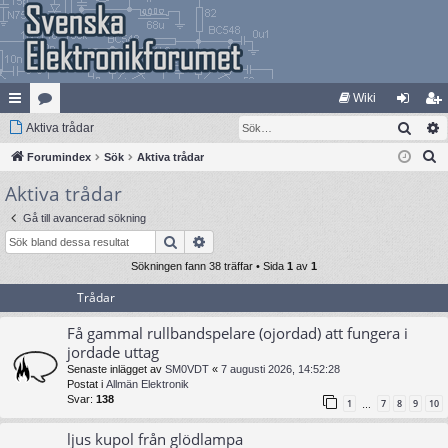
Wiki
Sök
na
Aktiva trådar
at
og
li
S
bb
Forumindex
eg
Sök
Aktiva trådar
ga
m
ö
Aktiva trådar
lä
ori
in
ed
k
nk
er
le
Gå till avancerad sökning
Sök
Avancerad sökning
ar
m
Sökningen fann 38 träffar • Sida
1
av
1
Trådar
Få gammal rullbandspelare (ojordad) att fungera i
jordade uttag
Senaste inlägget av
SM0VDT
«
7 augusti 2026, 14:52:28
Postat i
Allmän Elektronik
Svar:
138
1
7
8
9
10
…
ljus kupol från glödlampa