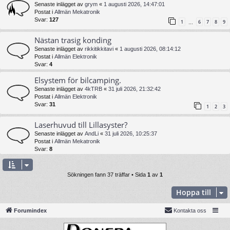
Senaste inlägget av
grym
«
1 augusti 2026, 14:47:01
Postat i
Allmän Mekatronik
Svar:
127
1
6
7
8
9
…
Nästan trasig konding
Senaste inlägget av
rikkitikkitavi
«
1 augusti 2026, 08:14:12
Postat i
Allmän Elektronik
Svar:
4
Elsystem för bilcamping.
Senaste inlägget av
4kTRB
«
31 juli 2026, 21:32:42
Postat i
Allmän Elektronik
Svar:
31
1
2
3
Laserhuvud till Lillasyster?
Senaste inlägget av
AndLi
«
31 juli 2026, 10:25:37
Postat i
Allmän Mekatronik
Svar:
8
Sökningen fann 37 träffar • Sida
1
av
1
Hoppa till
Forumindex
Kontakta oss