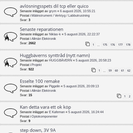
avlösningsspets dil tcp eller quico
Senaste inlägget av
grym
«
6 augusti 2026, 10:55:21
Postat i
Mätinstrument / Verktyg / Labbutrustning
Svar:
3
Senaste reparationen
Senaste inlägget av
Niklas-k
«
5 augusti 2026, 22:22:37
Postat i
Allmän Elektronik
Svar:
2662
1
175
176
177
178
…
Huggbäverns synttråd (nytt namn)
Senaste inlägget av
HUGGBÄVERN
«
5 augusti 2026, 20:58:23
Postat i
Projekt
Svar:
922
1
59
60
61
62
…
Esselte 100 remake
Senaste inlägget av
Piggelin
«
5 augusti 2026, 20:09:13
Postat i
Allmän Elektronik
Svar:
15
1
2
Kan detta vara ett ok köp
Senaste inlägget av
E Kafeman
«
5 augusti 2026, 16:24:44
Postat i
Optokomponenter
Svar:
9
step down, 3V 9A