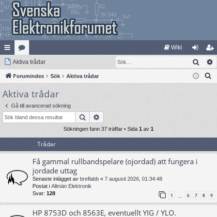
Wiki
Sök
na
Aktiva trådar
at
og
li
S
bb
Forumindex
eg
Sök
Aktiva trådar
ga
m
ö
Aktiva trådar
lä
ori
in
ed
k
nk
er
le
Gå till avancerad sökning
Sök
Avancerad sökning
ar
m
Sökningen fann 37 träffar • Sida
1
av
1
Trådar
Få gammal rullbandspelare (ojordad) att fungera i
jordade uttag
Senaste inlägget av
breflabb
«
7 augusti 2026, 01:34:48
Postat i
Allmän Elektronik
Svar:
128
1
6
7
8
9
…
HP 8753D och 8563E, eventuellt YIG / YLO.