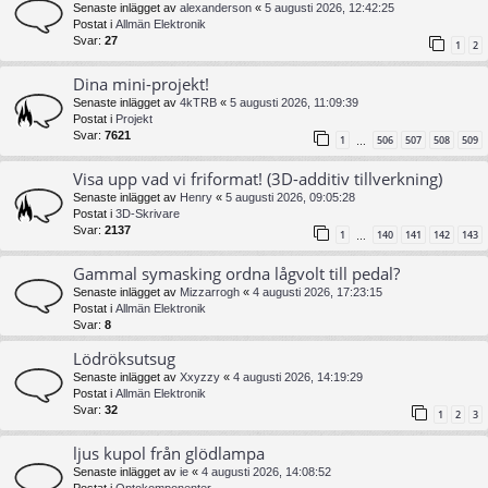
Senaste inlägget av
alexanderson
«
5 augusti 2026, 12:42:25
Postat i
Allmän Elektronik
Svar:
27
1
2
Dina mini-projekt!
Senaste inlägget av
4kTRB
«
5 augusti 2026, 11:09:39
Postat i
Projekt
Svar:
7621
1
506
507
508
509
…
Visa upp vad vi friformat! (3D-additiv tillverkning)
Senaste inlägget av
Henry
«
5 augusti 2026, 09:05:28
Postat i
3D-Skrivare
Svar:
2137
1
140
141
142
143
…
Gammal symasking ordna lågvolt till pedal?
Senaste inlägget av
Mizzarrogh
«
4 augusti 2026, 17:23:15
Postat i
Allmän Elektronik
Svar:
8
Lödröksutsug
Senaste inlägget av
Xxyzzy
«
4 augusti 2026, 14:19:29
Postat i
Allmän Elektronik
Svar:
32
1
2
3
ljus kupol från glödlampa
Senaste inlägget av
ie
«
4 augusti 2026, 14:08:52