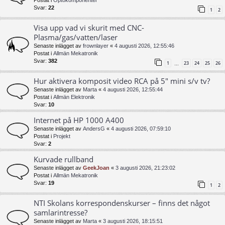
Postat i
Optokomponenter
Svar:
22
1
2
Visa upp vad vi skurit med CNC-
Plasma/gas/vatten/laser
Senaste inlägget av
frownlayer
«
4 augusti 2026, 12:55:46
Postat i
Allmän Mekatronik
Svar:
382
1
23
24
25
26
…
Hur aktivera komposit video RCA på 5" mini s/v tv?
Senaste inlägget av
Marta
«
4 augusti 2026, 12:55:44
Postat i
Allmän Elektronik
Svar:
10
Internet på HP 1000 A400
Senaste inlägget av
AndersG
«
4 augusti 2026, 07:59:10
Postat i
Projekt
Svar:
2
Kurvade rullband
Senaste inlägget av
GeekJoan
«
3 augusti 2026, 21:23:02
Postat i
Allmän Mekatronik
Svar:
19
1
2
NTI Skolans korrespondenskurser – finns det något
samlarintresse?
Senaste inlägget av
Marta
«
3 augusti 2026, 18:15:51