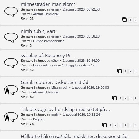
minnestråden man glömt
Senaste inlägget av
grym
«
2 augusti 2026, 06:52:58
Postat i
Allmän Elektronik
Svar:
21
1
2
nimh sub c, vart
Senaste inlägget av
grym
«
2 augusti 2026, 05:16:13
Postat i
Övriga komponenter
Svar:
2
svt play på Raspbery Pi
Senaste inlägget av
säter
«
1 augusti 2026, 19:44:09
Postat i
Inbäddade system / Inbyggda system / IoT
Svar:
42
1
2
3
Gamla datorer. Diskussionstråd.
Senaste inlägget av
Mizzarrogh
«
1 augusti 2026, 19:06:03
Postat i
Allmän Elektronik
Svar:
52
1
2
3
4
Taktältsvagn av hundsläp med siktet på ...
Senaste inlägget av
norlin
«
1 augusti 2026, 18:21:24
Postat i
Projekt
Svar:
76
1
2
3
4
5
6
Hålkorts/hålremsa/hål... maskiner, diskusionstråd.