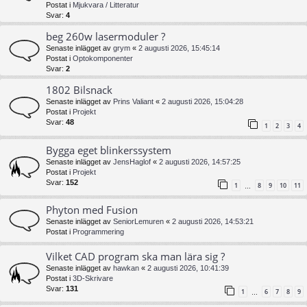
Postat i
Mjukvara / Litteratur
Svar:
4
beg 260w lasermoduler ?
Senaste inlägget av
grym
«
2 augusti 2026, 15:45:14
Postat i
Optokomponenter
Svar:
2
1802 Bilsnack
Senaste inlägget av
Prins Valiant
«
2 augusti 2026, 15:04:28
Postat i
Projekt
Svar:
48
1
2
3
4
Bygga eget blinkerssystem
Senaste inlägget av
JensHaglof
«
2 augusti 2026, 14:57:25
Postat i
Projekt
Svar:
152
1
8
9
10
11
…
Phyton med Fusion
Senaste inlägget av
SeniorLemuren
«
2 augusti 2026, 14:53:21
Postat i
Programmering
Vilket CAD program ska man lära sig ?
Senaste inlägget av
hawkan
«
2 augusti 2026, 10:41:39
Postat i
3D-Skrivare
Svar:
131
1
6
7
8
9
…