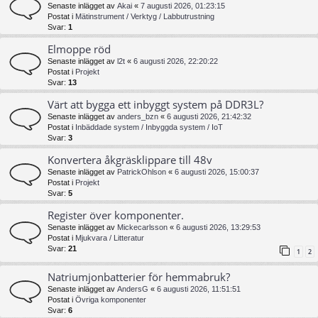
Senaste inlägget av
Akai
«
7 augusti 2026, 01:23:15
Postat i
Mätinstrument / Verktyg / Labbutrustning
Svar:
1
Elmoppe röd
Senaste inlägget av
l2t
«
6 augusti 2026, 22:20:22
Postat i
Projekt
Svar:
13
Värt att bygga ett inbyggt system på DDR3L?
Senaste inlägget av
anders_bzn
«
6 augusti 2026, 21:42:32
Postat i
Inbäddade system / Inbyggda system / IoT
Svar:
3
Konvertera åkgräsklippare till 48v
Senaste inlägget av
PatrickOhlson
«
6 augusti 2026, 15:00:37
Postat i
Projekt
Svar:
5
Register över komponenter.
Senaste inlägget av
Mickecarlsson
«
6 augusti 2026, 13:29:53
Postat i
Mjukvara / Litteratur
Svar:
21
1
2
Natriumjonbatterier för hemmabruk?
Senaste inlägget av
AndersG
«
6 augusti 2026, 11:51:51
Postat i
Övriga komponenter
Svar:
6