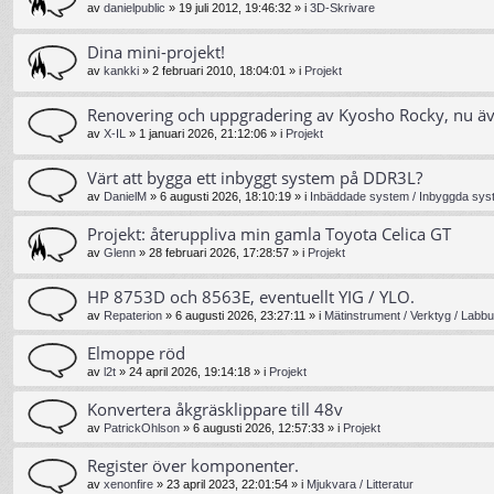
av
danielpublic
»
19 juli 2012, 19:46:32
» i
3D-Skrivare
Dina mini-projekt!
av
kankki
»
2 februari 2010, 18:04:01
» i
Projekt
Renovering och uppgradering av Kyosho Rocky, nu ä
av
X-IL
»
1 januari 2026, 21:12:06
» i
Projekt
Värt att bygga ett inbyggt system på DDR3L?
av
DanielM
»
6 augusti 2026, 18:10:19
» i
Inbäddade system / Inbyggda syst
Projekt: återuppliva min gamla Toyota Celica GT
av
Glenn
»
28 februari 2026, 17:28:57
» i
Projekt
HP 8753D och 8563E, eventuellt YIG / YLO.
av
Repaterion
»
6 augusti 2026, 23:27:11
» i
Mätinstrument / Verktyg / Labbu
Elmoppe röd
av
l2t
»
24 april 2026, 19:14:18
» i
Projekt
Konvertera åkgräsklippare till 48v
av
PatrickOhlson
»
6 augusti 2026, 12:57:33
» i
Projekt
Register över komponenter.
av
xenonfire
»
23 april 2023, 22:01:54
» i
Mjukvara / Litteratur