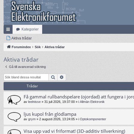
Kategorier
na
Aktiva trådar
bb
Forumindex
Sök
Aktiva trådar
lä
Aktiva trådar
nk
Gå till avancerad sökning
ar
Sök
Avancerad sökning
Trådar
Få gammal rullbandspelare (ojordad) att fungera i jor
av
leelnisse
»
31 juli 2026, 19:37:00
» i
Allmän Elektronik
ljus kupol från glödlampa
av
grym
»
2 augusti 2026, 13:24:05
» i
Optokomponenter
Visa upp vad vi friformat! (3D-additiv tillverkning)