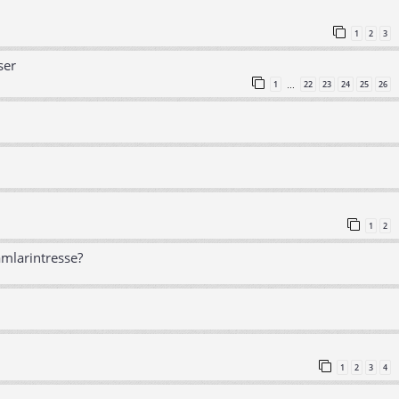
1
2
3
ser
1
22
23
24
25
26
…
1
2
amlarintresse?
1
2
3
4