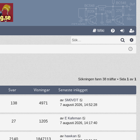
S
Wiki
Sök
Av
FA
og
li
Q
ga
m
in
ed
le
m
Sökningen fann 38 träffar • Sida
1
av
1
Svar
Visningar
Senaste inlägget
av
SM0VDT
138
4971
7 augusti 2026, 14:52:28
av
E Kafeman
27
1205
7 augusti 2026, 14:17:40
av
hawkan
2140
1847113