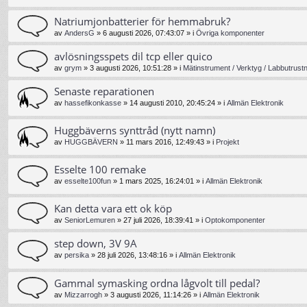
Natriumjonbatterier för hemmabruk?
av
AndersG
»
6 augusti 2026, 07:43:07
» i
Övriga komponenter
avlösningsspets dil tcp eller quico
av
grym
»
3 augusti 2026, 10:51:28
» i
Mätinstrument / Verktyg / Labbutrust
Senaste reparationen
av
hassefikonkasse
»
14 augusti 2010, 20:45:24
» i
Allmän Elektronik
Huggbäverns synttråd (nytt namn)
av
HUGGBÄVERN
»
11 mars 2016, 12:49:43
» i
Projekt
Esselte 100 remake
av
esselte100fun
»
1 mars 2025, 16:24:01
» i
Allmän Elektronik
Kan detta vara ett ok köp
av
SeniorLemuren
»
27 juli 2026, 18:39:41
» i
Optokomponenter
step down, 3V 9A
av
persika
»
28 juli 2026, 13:48:16
» i
Allmän Elektronik
Gammal symasking ordna lågvolt till pedal?
av
Mizzarrogh
»
3 augusti 2026, 11:14:26
» i
Allmän Elektronik