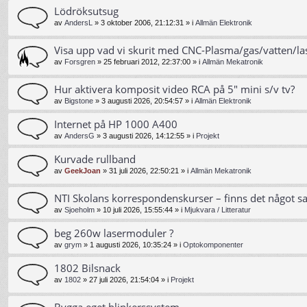
Lödröksutsug
av
AndersL
»
3 oktober 2006, 21:12:31
» i
Allmän Elektronik
Visa upp vad vi skurit med CNC-Plasma/gas/vatten/la
av
Forsgren
»
25 februari 2012, 22:37:00
» i
Allmän Mekatronik
Hur aktivera komposit video RCA på 5" mini s/v tv?
av
Bigstone
»
3 augusti 2026, 20:54:57
» i
Allmän Elektronik
Internet på HP 1000 A400
av
AndersG
»
3 augusti 2026, 14:12:55
» i
Projekt
Kurvade rullband
av
GeekJoan
»
31 juli 2026, 22:50:21
» i
Allmän Mekatronik
NTI Skolans korrespondenskurser – finns det något s
av
Sjoeholm
»
10 juli 2026, 15:55:44
» i
Mjukvara / Litteratur
beg 260w lasermoduler ?
av
grym
»
1 augusti 2026, 10:35:24
» i
Optokomponenter
1802 Bilsnack
av
1802
»
27 juli 2026, 21:54:04
» i
Projekt
Bygga eget blinkerssystem