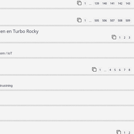
1
139
140
141
142
143
…
1
505
506
507
508
509
…
ven en Turbo Rocky
1
2
3
em / IoT
1
4
5
6
7
8
…
trustning
1
2