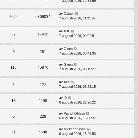
7 augusti 2026, 12:51:59
av
Castor
7624
6866034
7 augusti 2026, 11:21:37
av
X-IL
32
17426
7 augusti 2026, 09:02:51
av
Glenn
5
281
7 augusti 2026, 08:41:35
av
Glenn
116
45870
7 augusti 2026, 08:19:27
av
Akai
1
172
7 augusti 2026, 01:23:15
av
l2t
13
4490
6 augusti 2026, 22:20:22
av
PatrickOhlson
5
228
6 augusti 2026, 15:00:37
av
Mickecarlsson
21
6698
6 augusti 2026, 13:29:53