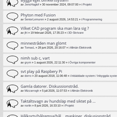
av
JensHaglof
»
30 november 2024, 09:07:00
» i
Projekt
Phyton med Fusion
av
SeniorLemuren
»
2 augusti 2026, 14:53:21
» i
Programmering
Vilket CAD program ska man lära sig ?
av
jfri
»
19 februari 2026, 17:35:23
» i
3D-Skrivare
minnestråden man glömt
av
TomasL
»
28 juni 2026, 20:16:07
» i
Allmän Elektronik
nimh sub c, vart
av
grym
»
1 augusti 2026, 22:11:30
» i
Övriga komponenter
svt play på Raspbery Pi
av
dorro
»
20 augusti 2018, 11:06:48
» i
Inbäddade system / Inbyggda syste
Gamla datorer. Diskussionstråd.
av
Mizzarrogh
»
5 juli 2026, 11:07:53
» i
Allmän Elektronik
Taktältsvagn av hundsläp med siktet på ...
av
norlin
»
8 juni 2026, 16:33:10
» i
Projekt
Hålkorts/hålremsa/hål... maskiner, diskusionstråd.