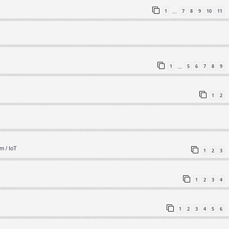
1
7
8
9
10
11
…
1
5
6
7
8
9
…
1
2
m / IoT
1
2
3
1
2
3
4
1
2
3
4
5
6