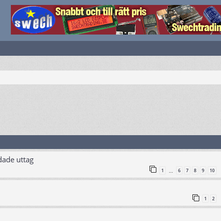
dade uttag
1
6
7
8
9
10
…
1
2