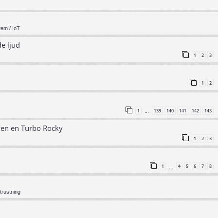
em / IoT
e ljud
1
2
3
1
2
1
139
140
141
142
143
…
ven en Turbo Rocky
1
2
3
1
4
5
6
7
8
…
trustning