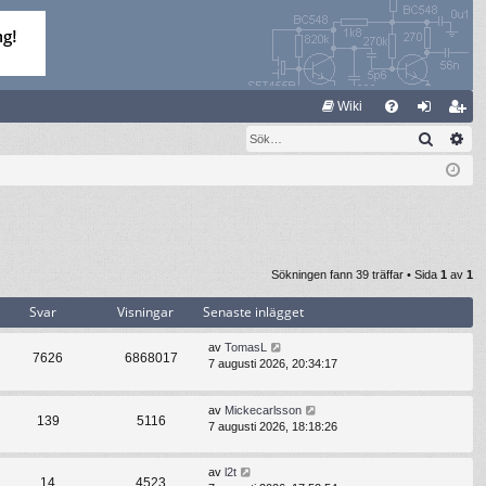
S
Wiki
Sök
Av
FA
og
li
Q
ga
m
in
ed
le
m
Sökningen fann 39 träffar • Sida
1
av
1
Svar
Visningar
Senaste inlägget
av
TomasL
7626
6868017
7 augusti 2026, 20:34:17
av
Mickecarlsson
139
5116
7 augusti 2026, 18:18:26
av
l2t
14
4523