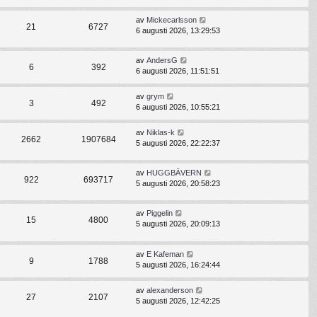
av
Mickecarlsson
21
6727
6 augusti 2026, 13:29:53
av
AndersG
6
392
6 augusti 2026, 11:51:51
av
grym
3
492
6 augusti 2026, 10:55:21
av
Niklas-k
2662
1907684
5 augusti 2026, 22:22:37
av
HUGGBÄVERN
922
693717
5 augusti 2026, 20:58:23
av
Piggelin
15
4800
5 augusti 2026, 20:09:13
av
E Kafeman
9
1788
5 augusti 2026, 16:24:44
av
alexanderson
27
2107
5 augusti 2026, 12:42:25