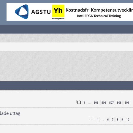
1
505
506
507
508
509
…
dade uttag
1
6
7
8
9
10
…