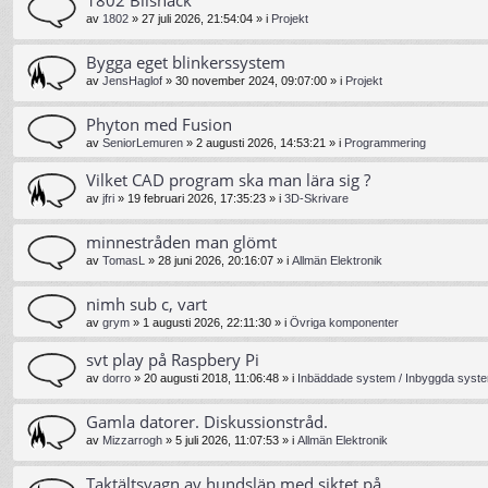
av
1802
»
27 juli 2026, 21:54:04
» i
Projekt
Bygga eget blinkerssystem
av
JensHaglof
»
30 november 2024, 09:07:00
» i
Projekt
Phyton med Fusion
av
SeniorLemuren
»
2 augusti 2026, 14:53:21
» i
Programmering
Vilket CAD program ska man lära sig ?
av
jfri
»
19 februari 2026, 17:35:23
» i
3D-Skrivare
minnestråden man glömt
av
TomasL
»
28 juni 2026, 20:16:07
» i
Allmän Elektronik
nimh sub c, vart
av
grym
»
1 augusti 2026, 22:11:30
» i
Övriga komponenter
svt play på Raspbery Pi
av
dorro
»
20 augusti 2018, 11:06:48
» i
Inbäddade system / Inbyggda syste
Gamla datorer. Diskussionstråd.
av
Mizzarrogh
»
5 juli 2026, 11:07:53
» i
Allmän Elektronik
Taktältsvagn av hundsläp med siktet på ...