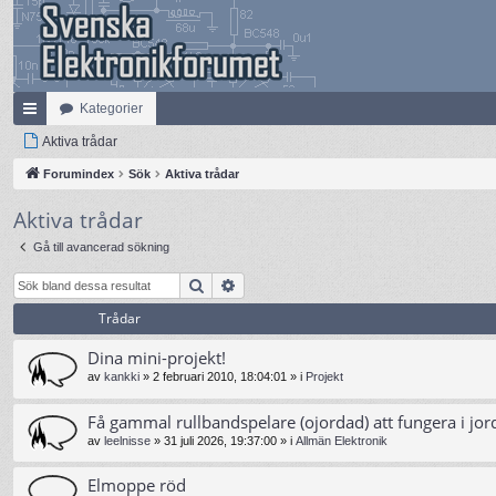
Kategorier
na
Aktiva trådar
bb
Forumindex
Sök
Aktiva trådar
lä
Aktiva trådar
nk
Gå till avancerad sökning
ar
Sök
Avancerad sökning
Trådar
Dina mini-projekt!
av
kankki
»
2 februari 2010, 18:04:01
» i
Projekt
Få gammal rullbandspelare (ojordad) att fungera i jor
av
leelnisse
»
31 juli 2026, 19:37:00
» i
Allmän Elektronik
Elmoppe röd