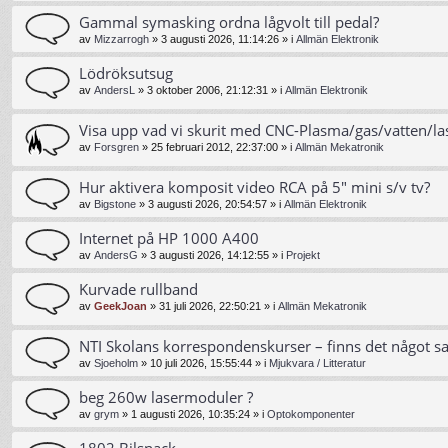
Gammal symasking ordna lågvolt till pedal?
av
Mizzarrogh
»
3 augusti 2026, 11:14:26
» i
Allmän Elektronik
Lödröksutsug
av
AndersL
»
3 oktober 2006, 21:12:31
» i
Allmän Elektronik
Visa upp vad vi skurit med CNC-Plasma/gas/vatten/la
av
Forsgren
»
25 februari 2012, 22:37:00
» i
Allmän Mekatronik
Hur aktivera komposit video RCA på 5" mini s/v tv?
av
Bigstone
»
3 augusti 2026, 20:54:57
» i
Allmän Elektronik
Internet på HP 1000 A400
av
AndersG
»
3 augusti 2026, 14:12:55
» i
Projekt
Kurvade rullband
av
GeekJoan
»
31 juli 2026, 22:50:21
» i
Allmän Mekatronik
NTI Skolans korrespondenskurser – finns det något s
av
Sjoeholm
»
10 juli 2026, 15:55:44
» i
Mjukvara / Litteratur
beg 260w lasermoduler ?
av
grym
»
1 augusti 2026, 10:35:24
» i
Optokomponenter
1802 Bilsnack