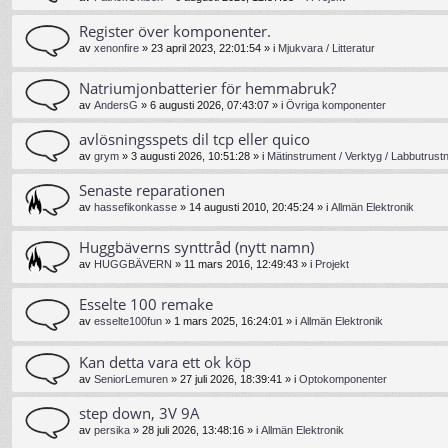
Register över komponenter.
av
xenonfire
»
23 april 2023, 22:01:54
» i
Mjukvara / Litteratur
Natriumjonbatterier för hemmabruk?
av
AndersG
»
6 augusti 2026, 07:43:07
» i
Övriga komponenter
avlösningsspets dil tcp eller quico
av
grym
»
3 augusti 2026, 10:51:28
» i
Mätinstrument / Verktyg / Labbutrust
Senaste reparationen
av
hassefikonkasse
»
14 augusti 2010, 20:45:24
» i
Allmän Elektronik
Huggbäverns synttråd (nytt namn)
av
HUGGBÄVERN
»
11 mars 2016, 12:49:43
» i
Projekt
Esselte 100 remake
av
esselte100fun
»
1 mars 2025, 16:24:01
» i
Allmän Elektronik
Kan detta vara ett ok köp
av
SeniorLemuren
»
27 juli 2026, 18:39:41
» i
Optokomponenter
step down, 3V 9A
av
persika
»
28 juli 2026, 13:48:16
» i
Allmän Elektronik