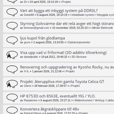
av
l2t
»
24 april 2026, 19:14:18
» i
Projekt
Värt att bygga ett inbyggt system på DDR3L?
av
DanielM
»
6 augusti 2026, 18:10:19
» i
Inbäddade system / Inbyggda syst
Styrning Golvvärme där ett relä avger ett högt störand
av
femman@gmail.com
»
15 november 2018, 02:25:19
» i
Allmän Elektronik
ljus kupol från glödlampa
av
grym
»
2 augusti 2026, 13:24:05
» i
Optokomponenter
Visa upp vad vi friformat! (3D-additiv tillverkning)
av
danielpublic
»
19 juli 2012, 19:46:32
» i
3D-Skrivare
Renovering och uppgradering av Kyosho Rocky, nu ä
av
X-IL
»
1 januari 2026, 21:12:06
» i
Projekt
Projekt: återuppliva min gamla Toyota Celica GT
av
Glenn
»
28 februari 2026, 17:28:57
» i
Projekt
HP 8753D och 8563E, eventuellt YIG / YLO.
av
Repaterion
»
6 augusti 2026, 23:27:11
» i
Mätinstrument / Verktyg / Labbu
Konvertera åkgräsklippare till 48v
av
PatrickOhlson
»
6 augusti 2026, 12:57:33
» i
Projekt