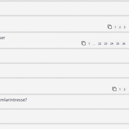
1
2
3
ser
1
22
23
24
25
26
…
1
2
amlarintresse?