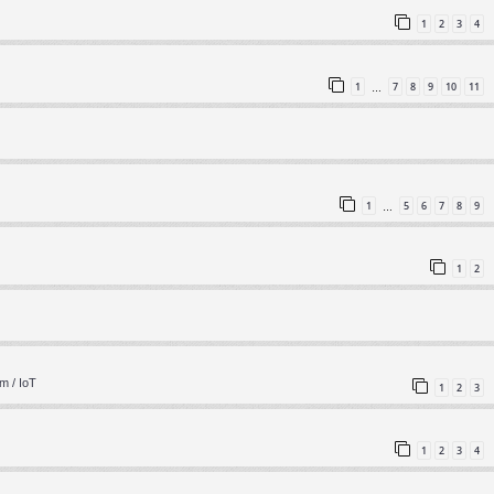
1
2
3
4
1
7
8
9
10
11
…
1
5
6
7
8
9
…
1
2
m / IoT
1
2
3
1
2
3
4