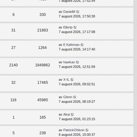
7 augusti 2026, 17:52:54
av
DanielM
6
330
7 augusti 2026, 17:50:30
av
Eilertp
31
21883
7 augusti 2026, 17:17:08
av
E Kafeman
27
1264
7 augusti 2026, 14:17:40
av
hawkan
2140
1849862
7 augusti 2026, 12:51:59
av
X-IL
32
17465
7 augusti 2026, 09:02:51
av
Glenn
116
45985
7 augusti 2026, 08:19:27
av
Akai
1
185
7 augusti 2026, 01:23:15
av
PatrickOhlson
5
238
6 augusti 2026, 15:00:37