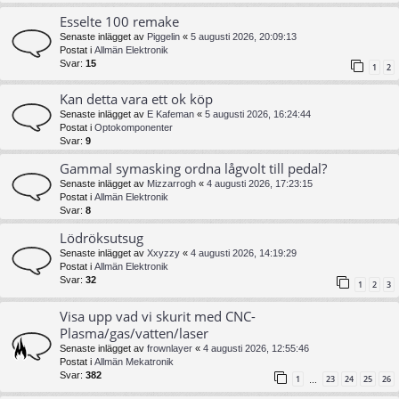
Esselte 100 remake
Senaste inlägget av
Piggelin
«
5 augusti 2026, 20:09:13
Postat i
Allmän Elektronik
Svar:
15
1
2
Kan detta vara ett ok köp
Senaste inlägget av
E Kafeman
«
5 augusti 2026, 16:24:44
Postat i
Optokomponenter
Svar:
9
Gammal symasking ordna lågvolt till pedal?
Senaste inlägget av
Mizzarrogh
«
4 augusti 2026, 17:23:15
Postat i
Allmän Elektronik
Svar:
8
Lödröksutsug
Senaste inlägget av
Xxyzzy
«
4 augusti 2026, 14:19:29
Postat i
Allmän Elektronik
Svar:
32
1
2
3
Visa upp vad vi skurit med CNC-
Plasma/gas/vatten/laser
Senaste inlägget av
frownlayer
«
4 augusti 2026, 12:55:46
Postat i
Allmän Mekatronik
Svar:
382
1
23
24
25
26
…