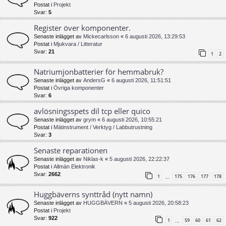
Postat i
Projekt
Svar:
5
Register över komponenter.
Senaste inlägget av
Mickecarlsson
«
6 augusti 2026, 13:29:53
Postat i
Mjukvara / Litteratur
Svar:
21
1
2
Natriumjonbatterier för hemmabruk?
Senaste inlägget av
AndersG
«
6 augusti 2026, 11:51:51
Postat i
Övriga komponenter
Svar:
6
avlösningsspets dil tcp eller quico
Senaste inlägget av
grym
«
6 augusti 2026, 10:55:21
Postat i
Mätinstrument / Verktyg / Labbutrustning
Svar:
3
Senaste reparationen
Senaste inlägget av
Niklas-k
«
5 augusti 2026, 22:22:37
Postat i
Allmän Elektronik
Svar:
2662
1
175
176
177
178
…
Huggbäverns synttråd (nytt namn)
Senaste inlägget av
HUGGBÄVERN
«
5 augusti 2026, 20:58:23
Postat i
Projekt
Svar:
922
1
59
60
61
62
…