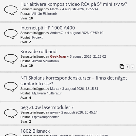
Hur aktivera komposit video RCA på 5" mini s/v tv?
Senaste inlägget av
Marta
«
4 augusti 2026, 12:55:44
Postat i
Allmän Elektronik
Svar:
10
Internet på HP 1000 A400
Senaste inlägget av
AndersG
«
4 augusti 2026, 07:59:10
Postat i
Projekt
Svar:
2
Kurvade rullband
Senaste inlägget av
GeekJoan
«
3 augusti 2026, 21:23:02
Postat i
Allmän Mekatronik
Svar:
19
1
2
NTI Skolans korrespondenskurser – finns det något
samlarintresse?
Senaste inlägget av
Marta
«
3 augusti 2026, 18:15:51
Postat i
Mjukvara / Litteratur
Svar:
4
beg 260w lasermoduler ?
Senaste inlägget av
grym
«
2 augusti 2026, 15:45:14
Postat i
Optokomponenter
Svar:
2
1802 Bilsnack
Senaste inlägget av
Prins Valiant
«
2 augusti 2026, 15:04:28