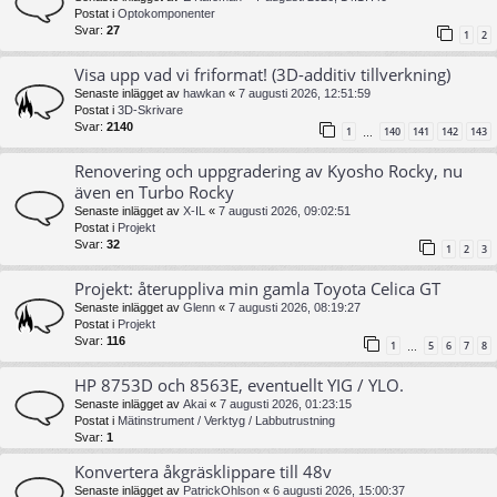
Postat i
Optokomponenter
Svar:
27
1
2
Visa upp vad vi friformat! (3D-additiv tillverkning)
Senaste inlägget av
hawkan
«
7 augusti 2026, 12:51:59
Postat i
3D-Skrivare
Svar:
2140
1
140
141
142
143
…
Renovering och uppgradering av Kyosho Rocky, nu
även en Turbo Rocky
Senaste inlägget av
X-IL
«
7 augusti 2026, 09:02:51
Postat i
Projekt
Svar:
32
1
2
3
Projekt: återuppliva min gamla Toyota Celica GT
Senaste inlägget av
Glenn
«
7 augusti 2026, 08:19:27
Postat i
Projekt
Svar:
116
1
5
6
7
8
…
HP 8753D och 8563E, eventuellt YIG / YLO.
Senaste inlägget av
Akai
«
7 augusti 2026, 01:23:15
Postat i
Mätinstrument / Verktyg / Labbutrustning
Svar:
1
Konvertera åkgräsklippare till 48v
Senaste inlägget av
PatrickOhlson
«
6 augusti 2026, 15:00:37