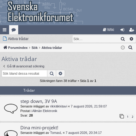
Wiki
Sök
na
Aktiva trådar
at
og
li
S
bb
Forumindex
eg
Sök
Aktiva trådar
ga
m
ö
Aktiva trådar
lä
ori
in
ed
k
nk
er
le
Gå till avancerad sökning
Sök
Avancerad sökning
ar
m
Sökningen fann 38 träffar • Sida
1
av
1
Trådar
step down, 3V 9A
Senaste inlägget av
rikkitikkitavi
«
7 augusti 2026, 21:59:07
Postat i
Allmän Elektronik
Svar:
28
1
2
Dina mini-projekt!
Senaste inlägget av
TomasL
«
7 augusti 2026, 20:34:17