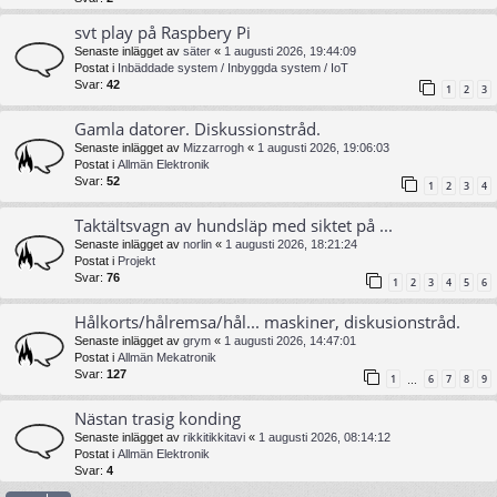
svt play på Raspbery Pi
Senaste inlägget av
säter
«
1 augusti 2026, 19:44:09
Postat i
Inbäddade system / Inbyggda system / IoT
Svar:
42
1
2
3
Gamla datorer. Diskussionstråd.
Senaste inlägget av
Mizzarrogh
«
1 augusti 2026, 19:06:03
Postat i
Allmän Elektronik
Svar:
52
1
2
3
4
Taktältsvagn av hundsläp med siktet på ...
Senaste inlägget av
norlin
«
1 augusti 2026, 18:21:24
Postat i
Projekt
Svar:
76
1
2
3
4
5
6
Hålkorts/hålremsa/hål... maskiner, diskusionstråd.
Senaste inlägget av
grym
«
1 augusti 2026, 14:47:01
Postat i
Allmän Mekatronik
Svar:
127
1
6
7
8
9
…
Nästan trasig konding
Senaste inlägget av
rikkitikkitavi
«
1 augusti 2026, 08:14:12
Postat i
Allmän Elektronik
Svar:
4