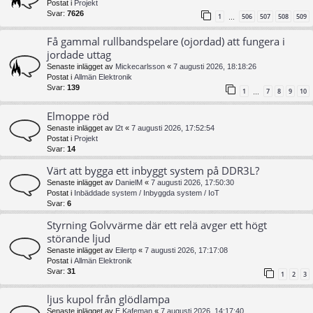
Postat i
Projekt
Svar:
7626
1
506
507
508
509
…
Få gammal rullbandspelare (ojordad) att fungera i
jordade uttag
Senaste inlägget av
Mickecarlsson
«
7 augusti 2026, 18:18:26
Postat i
Allmän Elektronik
Svar:
139
1
7
8
9
10
…
Elmoppe röd
Senaste inlägget av
l2t
«
7 augusti 2026, 17:52:54
Postat i
Projekt
Svar:
14
Värt att bygga ett inbyggt system på DDR3L?
Senaste inlägget av
DanielM
«
7 augusti 2026, 17:50:30
Postat i
Inbäddade system / Inbyggda system / IoT
Svar:
6
Styrning Golvvärme där ett relä avger ett högt
störande ljud
Senaste inlägget av
Eilertp
«
7 augusti 2026, 17:17:08
Postat i
Allmän Elektronik
Svar:
31
1
2
3
ljus kupol från glödlampa
Senaste inlägget av
E Kafeman
«
7 augusti 2026, 14:17:40