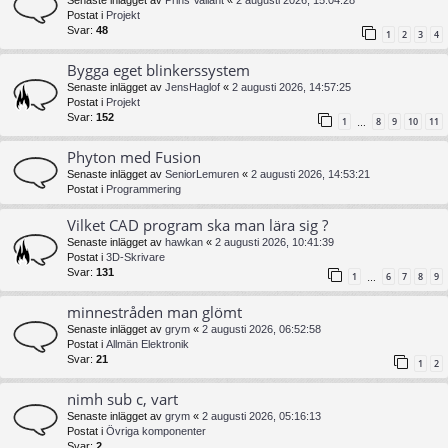
Postat i
Projekt
Svar:
48
1
2
3
4
Bygga eget blinkerssystem
Senaste inlägget av
JensHaglof
«
2 augusti 2026, 14:57:25
Postat i
Projekt
Svar:
152
1
8
9
10
11
…
Phyton med Fusion
Senaste inlägget av
SeniorLemuren
«
2 augusti 2026, 14:53:21
Postat i
Programmering
Vilket CAD program ska man lära sig ?
Senaste inlägget av
hawkan
«
2 augusti 2026, 10:41:39
Postat i
3D-Skrivare
Svar:
131
1
6
7
8
9
…
minnestråden man glömt
Senaste inlägget av
grym
«
2 augusti 2026, 06:52:58
Postat i
Allmän Elektronik
Svar:
21
1
2
nimh sub c, vart
Senaste inlägget av
grym
«
2 augusti 2026, 05:16:13
Postat i
Övriga komponenter
Svar:
2