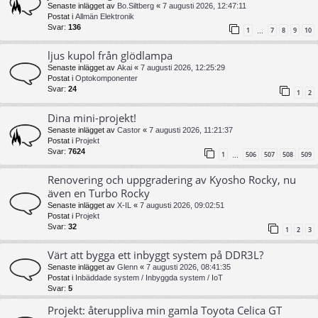
Senaste inlägget av
Bo.Siltberg
«
7 augusti 2026, 12:47:11
Postat i
Allmän Elektronik
Svar:
136
1
7
8
9
10
…
ljus kupol från glödlampa
Senaste inlägget av
Akai
«
7 augusti 2026, 12:25:29
Postat i
Optokomponenter
Svar:
24
1
2
Dina mini-projekt!
Senaste inlägget av
Castor
«
7 augusti 2026, 11:21:37
Postat i
Projekt
Svar:
7624
1
506
507
508
509
…
Renovering och uppgradering av Kyosho Rocky, nu
även en Turbo Rocky
Senaste inlägget av
X-IL
«
7 augusti 2026, 09:02:51
Postat i
Projekt
Svar:
32
1
2
3
Värt att bygga ett inbyggt system på DDR3L?
Senaste inlägget av
Glenn
«
7 augusti 2026, 08:41:35
Postat i
Inbäddade system / Inbyggda system / IoT
Svar:
5
Projekt: återuppliva min gamla Toyota Celica GT