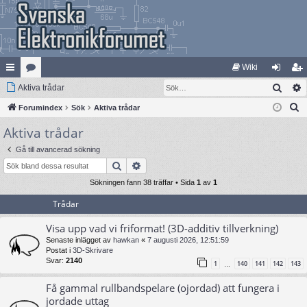
Wiki
Sök
na
Aktiva trådar
at
og
li
S
bb
Forumindex
eg
Sök
Aktiva trådar
ga
m
ö
Aktiva trådar
lä
ori
in
ed
k
nk
er
le
Gå till avancerad sökning
Sök
Avancerad sökning
ar
m
Sökningen fann 38 träffar • Sida
1
av
1
Trådar
Visa upp vad vi friformat! (3D-additiv tillverkning)
Senaste inlägget av
hawkan
«
7 augusti 2026, 12:51:59
Postat i
3D-Skrivare
Svar:
2140
1
140
141
142
143
…
Få gammal rullbandspelare (ojordad) att fungera i
jordade uttag