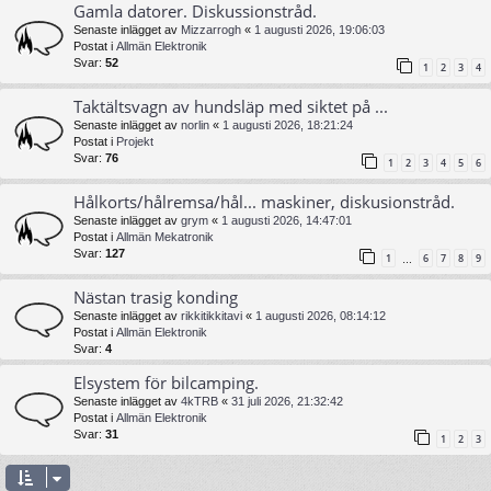
Gamla datorer. Diskussionstråd.
Senaste inlägget av
Mizzarrogh
«
1 augusti 2026, 19:06:03
Postat i
Allmän Elektronik
Svar:
52
1
2
3
4
Taktältsvagn av hundsläp med siktet på ...
Senaste inlägget av
norlin
«
1 augusti 2026, 18:21:24
Postat i
Projekt
Svar:
76
1
2
3
4
5
6
Hålkorts/hålremsa/hål... maskiner, diskusionstråd.
Senaste inlägget av
grym
«
1 augusti 2026, 14:47:01
Postat i
Allmän Mekatronik
Svar:
127
1
6
7
8
9
…
Nästan trasig konding
Senaste inlägget av
rikkitikkitavi
«
1 augusti 2026, 08:14:12
Postat i
Allmän Elektronik
Svar:
4
Elsystem för bilcamping.
Senaste inlägget av
4kTRB
«
31 juli 2026, 21:32:42
Postat i
Allmän Elektronik
Svar:
31
1
2
3