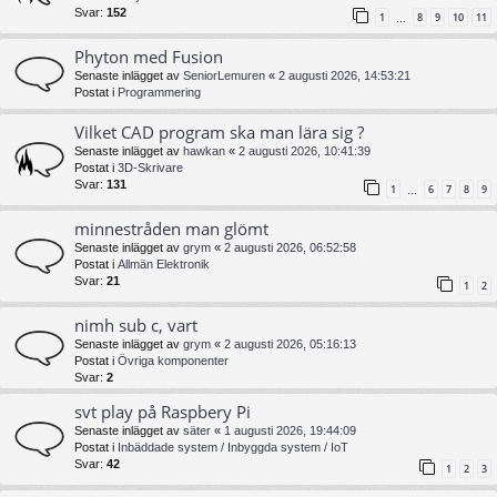
Svar:
152
1
8
9
10
11
…
Phyton med Fusion
Senaste inlägget av
SeniorLemuren
«
2 augusti 2026, 14:53:21
Postat i
Programmering
Vilket CAD program ska man lära sig ?
Senaste inlägget av
hawkan
«
2 augusti 2026, 10:41:39
Postat i
3D-Skrivare
Svar:
131
1
6
7
8
9
…
minnestråden man glömt
Senaste inlägget av
grym
«
2 augusti 2026, 06:52:58
Postat i
Allmän Elektronik
Svar:
21
1
2
nimh sub c, vart
Senaste inlägget av
grym
«
2 augusti 2026, 05:16:13
Postat i
Övriga komponenter
Svar:
2
svt play på Raspbery Pi
Senaste inlägget av
säter
«
1 augusti 2026, 19:44:09
Postat i
Inbäddade system / Inbyggda system / IoT
Svar:
42
1
2
3