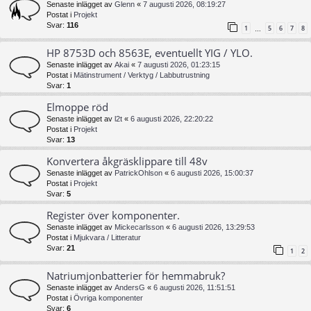
Senaste inlägget av
Glenn
«
7 augusti 2026, 08:19:27
Postat i
Projekt
Svar:
116
1
5
6
7
8
…
HP 8753D och 8563E, eventuellt YIG / YLO.
Senaste inlägget av
Akai
«
7 augusti 2026, 01:23:15
Postat i
Mätinstrument / Verktyg / Labbutrustning
Svar:
1
Elmoppe röd
Senaste inlägget av
l2t
«
6 augusti 2026, 22:20:22
Postat i
Projekt
Svar:
13
Konvertera åkgräsklippare till 48v
Senaste inlägget av
PatrickOhlson
«
6 augusti 2026, 15:00:37
Postat i
Projekt
Svar:
5
Register över komponenter.
Senaste inlägget av
Mickecarlsson
«
6 augusti 2026, 13:29:53
Postat i
Mjukvara / Litteratur
Svar:
21
1
2
Natriumjonbatterier för hemmabruk?
Senaste inlägget av
AndersG
«
6 augusti 2026, 11:51:51
Postat i
Övriga komponenter
Svar:
6