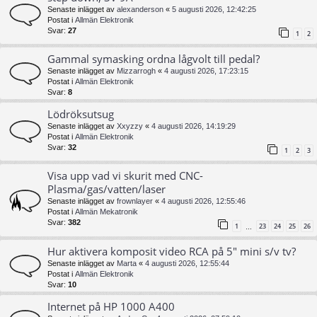
Senaste inlägget av
alexanderson
«
5 augusti 2026, 12:42:25
Postat i
Allmän Elektronik
Svar:
27
1
2
Gammal symasking ordna lågvolt till pedal?
Senaste inlägget av
Mizzarrogh
«
4 augusti 2026, 17:23:15
Postat i
Allmän Elektronik
Svar:
8
Lödröksutsug
Senaste inlägget av
Xxyzzy
«
4 augusti 2026, 14:19:29
Postat i
Allmän Elektronik
Svar:
32
1
2
3
Visa upp vad vi skurit med CNC-
Plasma/gas/vatten/laser
Senaste inlägget av
frownlayer
«
4 augusti 2026, 12:55:46
Postat i
Allmän Mekatronik
Svar:
382
1
23
24
25
26
…
Hur aktivera komposit video RCA på 5" mini s/v tv?
Senaste inlägget av
Marta
«
4 augusti 2026, 12:55:44
Postat i
Allmän Elektronik
Svar:
10
Internet på HP 1000 A400