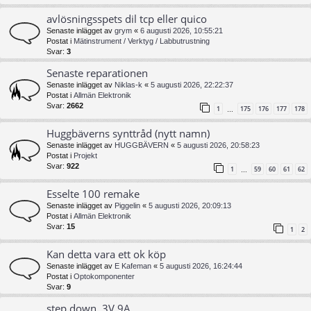
avlösningsspets dil tcp eller quico
Senaste inlägget av
grym
«
6 augusti 2026, 10:55:21
Postat i
Mätinstrument / Verktyg / Labbutrustning
Svar:
3
Senaste reparationen
Senaste inlägget av
Niklas-k
«
5 augusti 2026, 22:22:37
Postat i
Allmän Elektronik
Svar:
2662
1
175
176
177
178
…
Huggbäverns synttråd (nytt namn)
Senaste inlägget av
HUGGBÄVERN
«
5 augusti 2026, 20:58:23
Postat i
Projekt
Svar:
922
1
59
60
61
62
…
Esselte 100 remake
Senaste inlägget av
Piggelin
«
5 augusti 2026, 20:09:13
Postat i
Allmän Elektronik
Svar:
15
1
2
Kan detta vara ett ok köp
Senaste inlägget av
E Kafeman
«
5 augusti 2026, 16:24:44
Postat i
Optokomponenter
Svar:
9
step down, 3V 9A