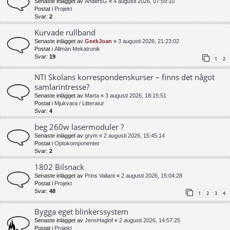
Senaste inlägget av
AndersG
«
4 augusti 2026, 07:59:10
Postat i
Projekt
Svar:
2
Kurvade rullband
Senaste inlägget av
GeekJoan
«
3 augusti 2026, 21:23:02
Postat i
Allmän Mekatronik
Svar:
19
1
2
NTI Skolans korrespondenskurser – finns det något
samlarintresse?
Senaste inlägget av
Marta
«
3 augusti 2026, 18:15:51
Postat i
Mjukvara / Litteratur
Svar:
4
beg 260w lasermoduler ?
Senaste inlägget av
grym
«
2 augusti 2026, 15:45:14
Postat i
Optokomponenter
Svar:
2
1802 Bilsnack
Senaste inlägget av
Prins Valiant
«
2 augusti 2026, 15:04:28
Postat i
Projekt
Svar:
48
1
2
3
4
Bygga eget blinkerssystem
Senaste inlägget av
JensHaglof
«
2 augusti 2026, 14:57:25
Postat i
Projekt